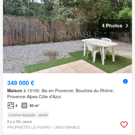
4 Photos
349 000 €
Maison
à 13100, Aix-en-Provence, Bouches-du-Rhône,
Provence-Alpes-Côte d'Azur
4
90 m²
Cuisine équipée
Jardin
Il y a 30+ jours
PROPRIÉTÉS LE FIGARO - L'INESTIMABLE