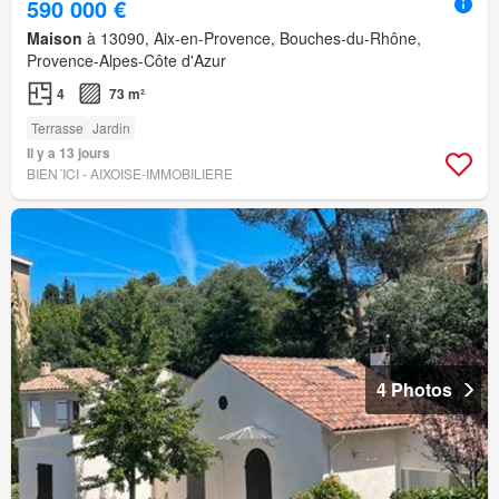
590 000 €
Maison
à 13090, Aix-en-Provence, Bouches-du-Rhône,
Provence-Alpes-Côte d'Azur
4
73 m²
Terrasse
Jardin
Il y a 13 jours
BIEN´ICI - AIXOISE-IMMOBILIERE
4 Photos