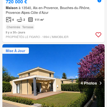
720 000 €
Maison
à 13540, Aix-en-Provence, Bouches-du-Rhône,
Provence-Alpes-Côte d'Azur
4
2
111 m²
Cheminée
Terrasse
Il y a 30+ jours
PROPRIÉTÉS LE FIGARO - 1894 L'IMMOBILIER
Mise À Jour
4 Photos