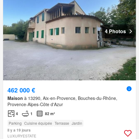
4 Photos
462 000 €
Maison
à 13290, Aix-en-Provence, Bouches-du-Rhône,
Provence-Alpes-Côte d'Azur
4
1
82 m²
Parking
Cuisine équipée
Terrasse
Jardin
Il y a 19 jours
LUXURYESTATE