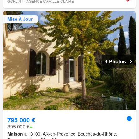
GOFLINT - AGENCE CAMILLE CLAIRE
Mise À Jour
4 Photos
795 000 €
895 000 €
Maison
à 13100, Aix-en-Provence, Bouches-du-Rhône,