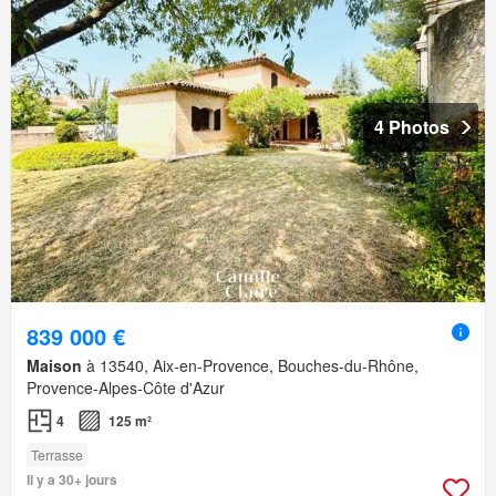
4 Photos
839 000 €
Maison
à 13540, Aix-en-Provence, Bouches-du-Rhône,
Provence-Alpes-Côte d'Azur
4
125 m²
Terrasse
Il y a 30+ jours