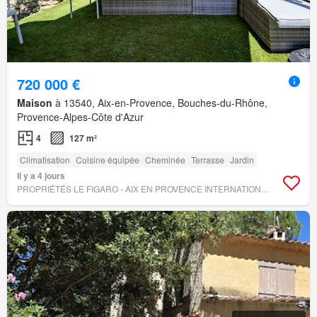
720 000 €
Maison
à 13540, Aix-en-Provence, Bouches-du-Rhône,
Provence-Alpes-Côte d'Azur
4
127 m²
Climatisation
Cuisine équipée
Cheminée
Terrasse
Jardin
Il y a 4 jours
PROPRIÉTÉS LE FIGARO - AIX EN PROVENCE INTERNATIONAL SOTHEBY'S REALTY TERRITOIRES OUEST