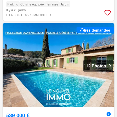
Parking
Cuisine équipée
Terrasse
Jardin
Il y a 20 jours
BIEN´ICI - CRYZA-IMMOBILIER
très demandée
12 Photos
539 000 €