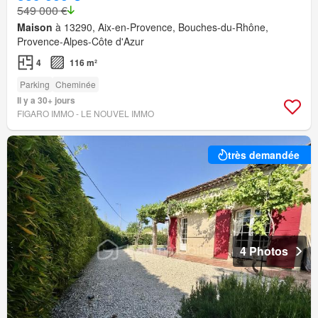
549 000 €
Maison
à 13290, Aix-en-Provence, Bouches-du-Rhône,
Provence-Alpes-Côte d'Azur
4
116 m²
Parking
Cheminée
Il y a 30+ jours
FIGARO IMMO - LE NOUVEL IMMO
très demandée
4 Photos