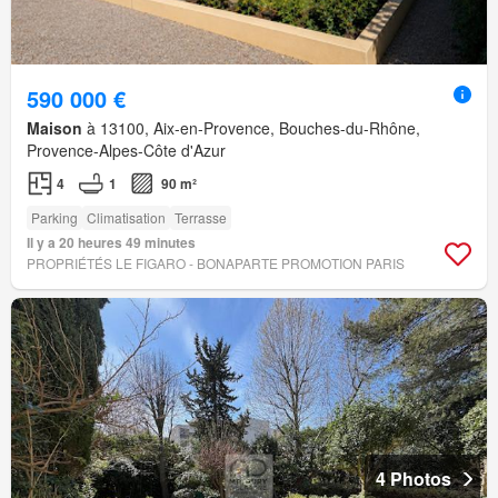
590 000 €
Maison
à 13100, Aix-en-Provence, Bouches-du-Rhône,
Provence-Alpes-Côte d'Azur
4
1
90 m²
Parking
Climatisation
Terrasse
Il y a 20 heures 49 minutes
PROPRIÉTÉS LE FIGARO - BONAPARTE PROMOTION PARIS
4 Photos