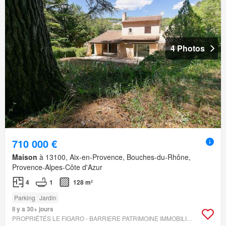
4 Photos
710 000 €
Maison
à 13100, Aix-en-Provence, Bouches-du-Rhône,
Provence-Alpes-Côte d'Azur
4
1
128 m²
Parking
Jardin
Il y a 30+ jours
PROPRIÉTÉS LE FIGARO - BARRIERE PATRIMOINE IMMOBILIER