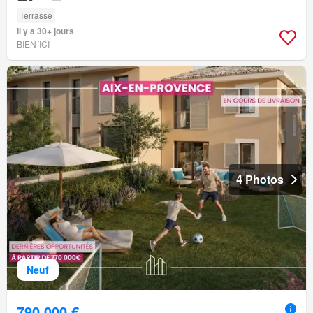
Terrasse
Il y a 30+ jours
BIEN´ICI
4 Photos
Neuf
790 000 €