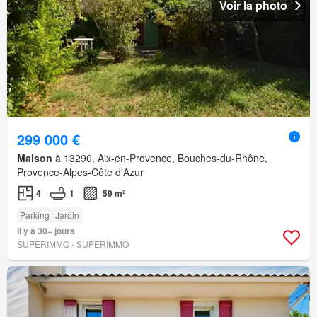
Voir la photo
299 000 €
Maison
à 13290, Aix-en-Provence, Bouches-du-Rhône,
Provence-Alpes-Côte d'Azur
4
1
59 m²
Parking
Jardin
Il y a 30+ jours
SUPERIMMO - SUPERIMMO