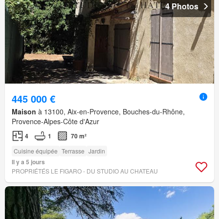
4 Photos
445 000 €
Maison
à 13100, Aix-en-Provence, Bouches-du-Rhône,
Provence-Alpes-Côte d'Azur
4
1
70 m²
Cuisine équipée
Terrasse
Jardin
Il y a 5 jours
PROPRIÉTÉS LE FIGARO - DU STUDIO AU CHATEAU