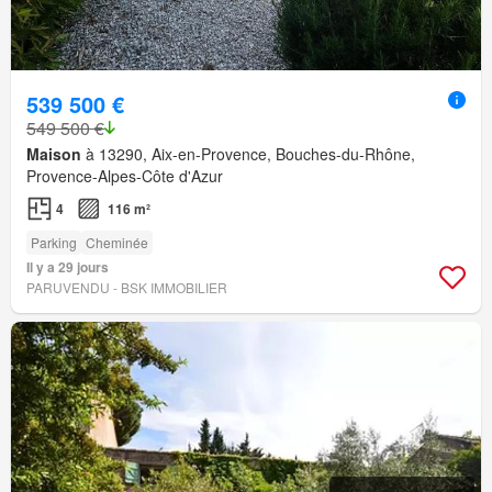
539 500 €
549 500 €
Maison
à 13290, Aix-en-Provence, Bouches-du-Rhône,
Provence-Alpes-Côte d'Azur
4
116 m²
Parking
Cheminée
Il y a 29 jours
PARUVENDU - BSK IMMOBILIER