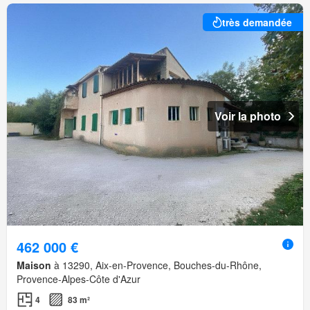
très demandée
Voir la photo
462 000 €
Maison
à 13290, Aix-en-Provence, Bouches-du-Rhône,
Provence-Alpes-Côte d'Azur
4
83 m²