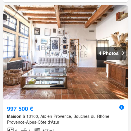
4 Photos
997 500 €
Maison
à 13100, Aix-en-Provence, Bouches-du-Rhône,
Provence-Alpes-Côte d'Azur
4
1
127 m²