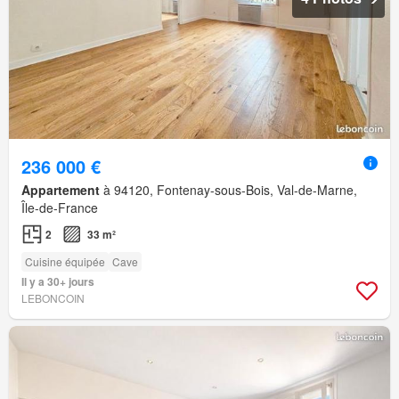
236 000 €
Appartement
à 94120, Fontenay-sous-Bois, Val-de-Marne,
Île-de-France
2
33 m²
Cuisine équipée
Cave
Il y a 30+ jours
LEBONCOIN