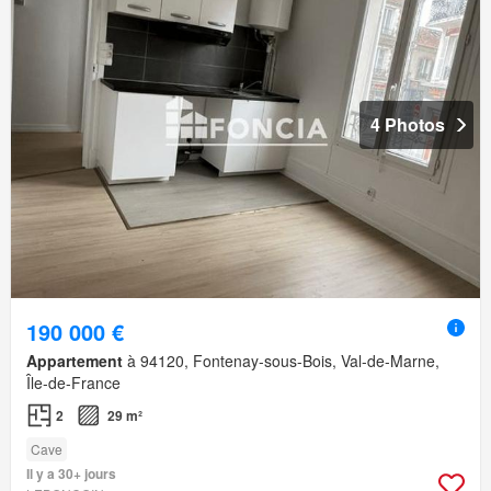
4 Photos
190 000 €
Appartement
à 94120, Fontenay-sous-Bois, Val-de-Marne,
Île-de-France
2
29 m²
Cave
Il y a 30+ jours