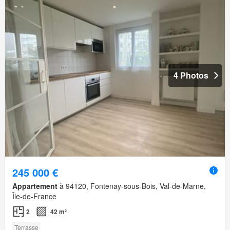
4 Photos
245 000 €
Appartement
à 94120, Fontenay-sous-Bois, Val-de-Marne,
Île-de-France
2
42 m²
Terrasse