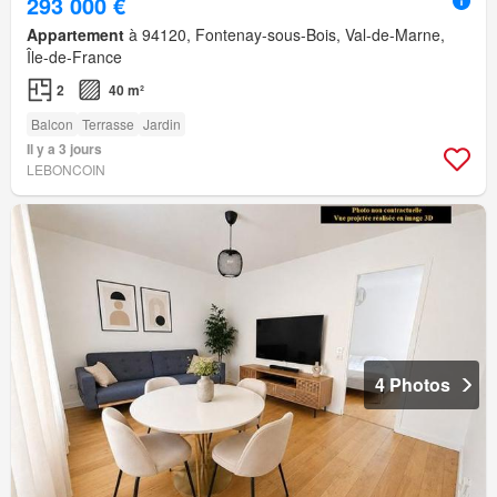
293 000 €
Appartement
à 94120, Fontenay-sous-Bois, Val-de-Marne,
Île-de-France
2
40 m²
Balcon
Terrasse
Jardin
Il y a 3 jours
LEBONCOIN
4 Photos