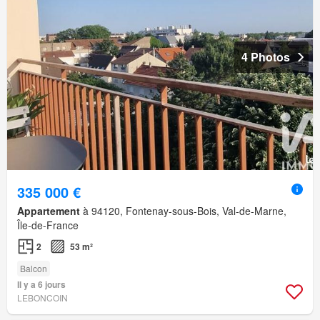
4 Photos
335 000 €
Appartement
à 94120, Fontenay-sous-Bois, Val-de-Marne,
Île-de-France
2
53 m²
Balcon
Il y a 6 jours
LEBONCOIN