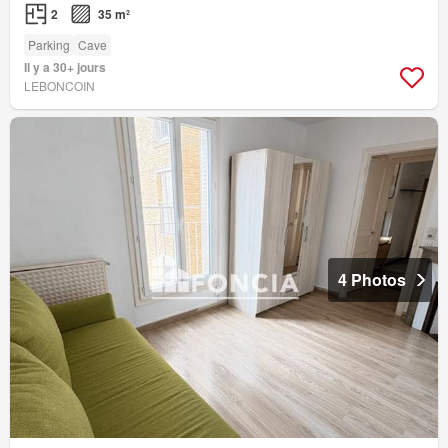
2
35 m²
Parking
Cave
Il y a 30+ jours
LEBONCOIN
4 Photos