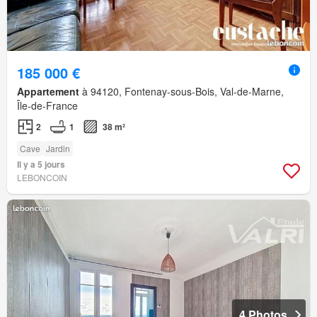
185 000 €
Appartement
à 94120, Fontenay-sous-Bois, Val-de-Marne,
Île-de-France
2
1
38 m²
Cave
Jardin
Il y a 5 jours
LEBONCOIN
4 Photos