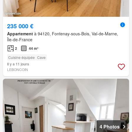
235 000 €
Appartement
à 94120, Fontenay-sous-Bois, Val-de-Marne,
Île-de-France
2
44 m²
Cuisine équipée
Cave
Il y a 11 jours
LEBONCOIN
4 Photos