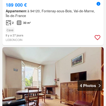
189 000 €
Appartement
à 94120, Fontenay-sous-Bois, Val-de-Marne,
Île-de-France
2
30 m²
Cave
Il y a 27 jours
LEBONCOIN
4 Photos