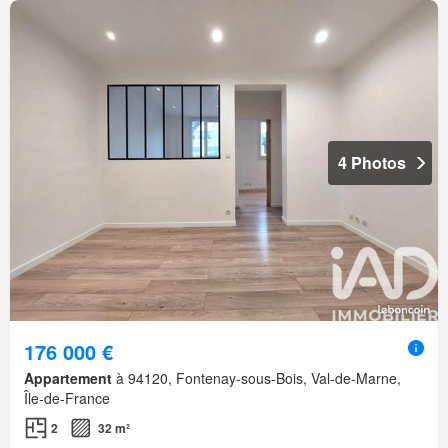
4 Photos
176 000 €
Appartement
à 94120, Fontenay-sous-Bois, Val-de-Marne,
Île-de-France
2
32 m²