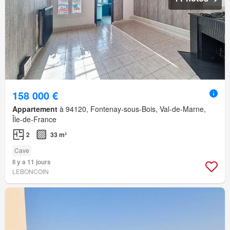
158 000 €
Appartement
à 94120, Fontenay-sous-Bois, Val-de-Marne,
Île-de-France
2
33 m²
Cave
Il y a 11 jours
LEBONCOIN