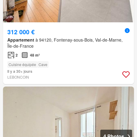
312 000 €
Appartement
à 94120, Fontenay-sous-Bois, Val-de-Marne,
Île-de-France
2
48 m²
Cuisine équipée
Cave
Il y a 30+ jours
LEBONCOIN
4 Photos