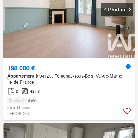
4 Photos
198 000 €
Appartement
à 94120, Fontenay-sous-Bois, Val-de-Marne,
Île-de-France
2
42 m²
Cuisine équipée
Il y a 11 jours
LEBONCOIN