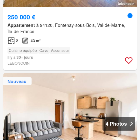
250 000 €
Appartement
à 94120, Fontenay-sous-Bois, Val-de-Marne,
Île-de-France
2
43 m²
Cuisine équipée
Cave
Ascenseur
Il y a 30+ jours
LEBONCOIN
Nouveau
4 Photos