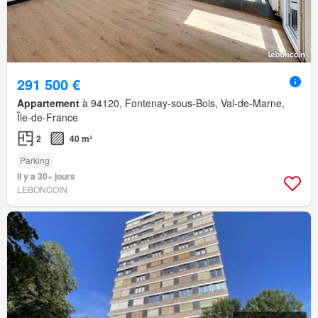
291 500 €
Appartement
à 94120, Fontenay-sous-Bois, Val-de-Marne,
Île-de-France
2
40 m²
Parking
Il y a 30+ jours
LEBONCOIN