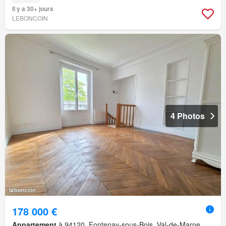
Il y a 30+ jours
LEBONCOIN
4 Photos
178 000 €
Appartement
à 94120, Fontenay-sous-Bois, Val-de-Marne,