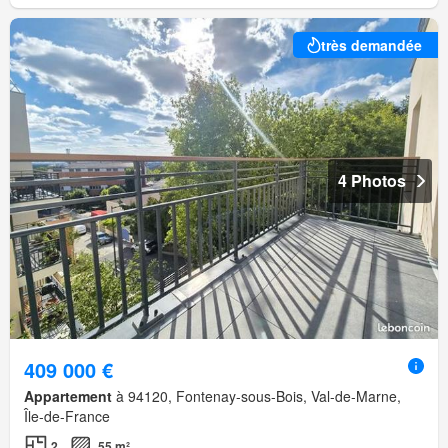
très demandée
4 Photos
409 000 €
Appartement
à 94120, Fontenay-sous-Bois, Val-de-Marne,
Île-de-France
2
55 m²