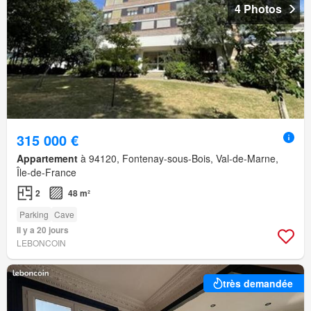
4 Photos
315 000 €
Appartement
à 94120, Fontenay-sous-Bois, Val-de-Marne,
Île-de-France
2
48 m²
Parking
Cave
Il y a 20 jours
LEBONCOIN
très demandée