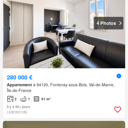
4 Photos
280 000 €
Appartement
à 94120, Fontenay-sous-Bois, Val-de-Marne,
Île-de-France
2
1
61 m²
Il y a 30+ jours
LEBONCOIN