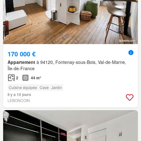
170 000 €
Appartement
à 94120, Fontenay-sous-Bois, Val-de-Marne,
Île-de-France
2
44 m²
Cuisine équipée
Cave
Jardin
Il y a 10 jours
LEBONCOIN