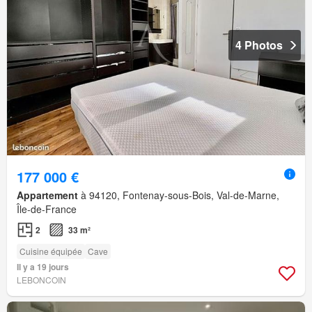
4 Photos
177 000 €
Appartement
à 94120, Fontenay-sous-Bois, Val-de-Marne,
Île-de-France
2
33 m²
Cuisine équipée
Cave
Il y a 19 jours
LEBONCOIN