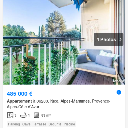
4 Photos
485 000 €
Appartement
à 06200, Nice, Alpes-Maritimes, Provence-
Alpes-Côte d'Azur
3
1
83 m²
Parking
Cave
Terrasse
Sécurité
Piscine