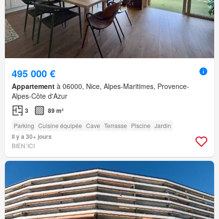
495 000 €
Appartement
à 06000, Nice, Alpes-Maritimes, Provence-
Alpes-Côte d'Azur
3
89 m²
Parking
Cuisine équipée
Cave
Terrasse
Piscine
Jardin
Il y a 30+ jours
BIEN´ICI