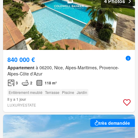
4 Photos
840 000 €
Appartement
à 06200, Nice, Alpes-Maritimes, Provence-
Alpes-Côte d'Azur
3
2
118 m²
Entièrement meublé
Terrasse
Piscine
Jardin
Il y a 1 jour
LUXURYESTATE
très demandée