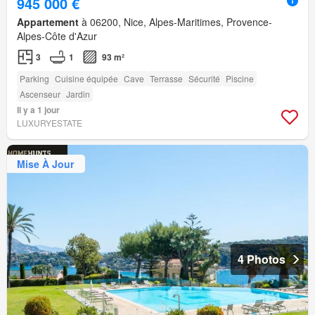
945 000 €
Appartement
à 06200, Nice, Alpes-Maritimes, Provence-
Alpes-Côte d'Azur
3
1
93 m²
Parking
Cuisine équipée
Cave
Terrasse
Sécurité
Piscine
Ascenseur
Jardin
Il y a 1 jour
LUXURYESTATE
Mise À Jour
4 Photos