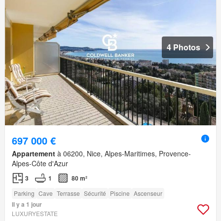
4 Photos
697 000 €
Appartement
à 06200, Nice, Alpes-Maritimes, Provence-
Alpes-Côte d'Azur
3
1
80 m²
Parking
Cave
Terrasse
Sécurité
Piscine
Ascenseur
Il y a 1 jour
LUXURYESTATE