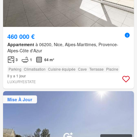
460 000 €
Appartement
à 06200, Nice, Alpes-Maritimes, Provence-
Alpes-Côte d'Azur
3
1
64 m²
Parking
Climatisation
Cuisine équipée
Cave
Terrasse
Piscine
Il y a 1 jour
LUXURYESTATE
Mise À Jour