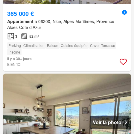
365 000 €
Appartement
à 06200, Nice, Alpes-Maritimes, Provence-
Alpes-Côte d'Azur
3
52 m²
Parking
Climatisation
Balcon
Cuisine équipée
Cave
Terrasse
Piscine
Il y a 30+ jours
BIEN´ICI
Voir la photo