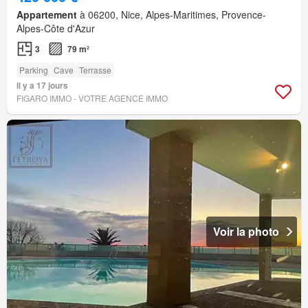
Appartement
à 06200, Nice, Alpes-Maritimes, Provence-
Alpes-Côte d'Azur
3
79 m²
Parking
Cave
Terrasse
Il y a 17 jours
FIGARO IMMO - VOTRE AGENCE IMMO
Voir la photo