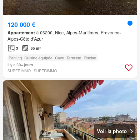
120 000 €
Appartement
à 06200, Nice, Alpes-Maritimes, Provence-
Alpes-Côte d'Azur
3
65 m²
Parking
Cuisine équipée
Cave
Terrasse
Piscine
Il y a 30+ jours
SUPERIMMO - SUPERIMMO
Voir la photo