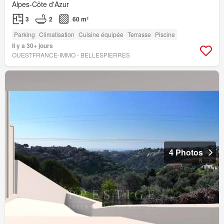
Alpes-Côte d'Azur
3
2
60 m²
Parking
Climatisation
Cuisine équipée
Terrasse
Piscine
Il y a 30+ jours
OUESTFRANCE-IMMO - BELLESPIERRES
4 Photos