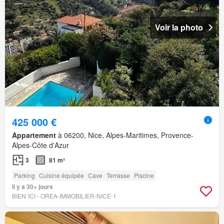
Voir la photo
425 000 €
Appartement
à 06200, Nice, Alpes-Maritimes, Provence-
Alpes-Côte d'Azur
3
81 m²
Parking
Cuisine équipée
Cave
Terrasse
Piscine
Il y a 30+ jours
BIEN´ICI - OREA-IMMOBILIER-NICE-1