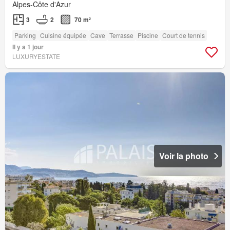
Alpes-Côte d'Azur
3
2
70 m²
Parking
Cuisine équipée
Cave
Terrasse
Piscine
Court de tennis
Il y a 1 jour
LUXURYESTATE
Voir la photo