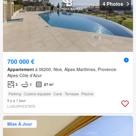
4 Photos
700 000 €
Appartement
à 06200, Nice, Alpes-Maritimes, Provence-
Alpes-Côte d'Azur
3
1
87 m²
Parking
Cuisine équipée
Cave
Terrasse
Piscine
Il y a 1 jour
LUXURYESTATE
Mise À Jour