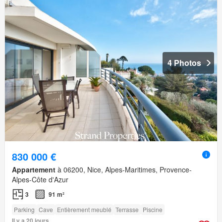
4 Photos
830 000 €
Appartement
à 06200, Nice, Alpes-Maritimes, Provence-
Alpes-Côte d'Azur
3
91 m²
Parking
Cave
Entièrement meublé
Terrasse
Piscine
Il y a 20 jours