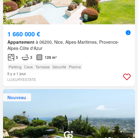
1 660 000 €
Appartement
à 06200, Nice, Alpes-Maritimes, Provence-
Alpes-Côte d'Azur
3
3
128 m²
Parking
Cave
Terrasse
Sécurité
Piscine
Il y a 1 jour
LUXURYESTATE
Nouveau