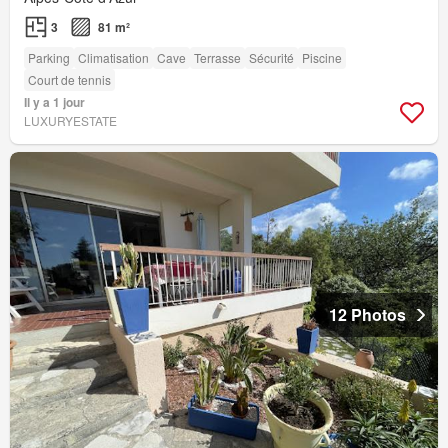
3
81 m²
Parking
Climatisation
Cave
Terrasse
Sécurité
Piscine
Court de tennis
Il y a 1 jour
LUXURYESTATE
12 Photos