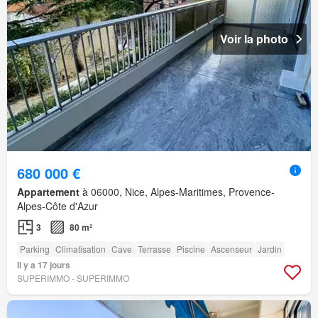
Voir la photo
680 000 €
Appartement
à 06000, Nice, Alpes-Maritimes, Provence-
Alpes-Côte d'Azur
3
80 m²
Parking
Climatisation
Cave
Terrasse
Piscine
Ascenseur
Jardin
Il y a 17 jours
SUPERIMMO - SUPERIMMO