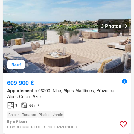
3 Photos
Neuf
609 900 €
Appartement
à 06200, Nice, Alpes-Maritimes, Provence-
Alpes-Côte d'Azur
3
65 m²
Balcon
Terrasse
Piscine
Jardin
Il y a 9 jours
FIGARO IMMONEUF - SPIRIT IMMOBILIER