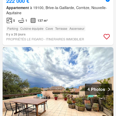
222 000 €
Appartement
à 19100, Brive-la-Gaillarde, Corrèze, Nouvelle-
Aquitaine
5
1
137 m²
Parking
Cuisine équipée
Cave
Terrasse
Ascenseur
Il y a 26 jours
PROPRIÉTÉS LE FIGARO - ITINERAIRES IMMOBILIER
4 Photos