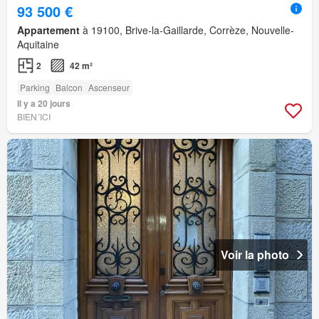
93 500 €
Appartement
à 19100, Brive-la-Gaillarde, Corrèze, Nouvelle-
Aquitaine
2
42 m²
Parking
Balcon
Ascenseur
Il y a 20 jours
BIEN´ICI
Voir la photo