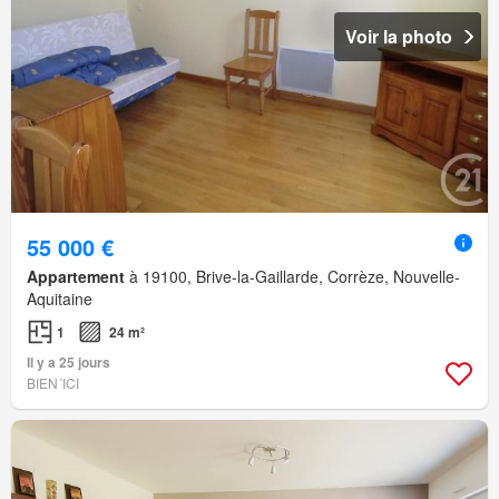
Voir la photo
55 000 €
Appartement
à 19100, Brive-la-Gaillarde, Corrèze, Nouvelle-
Aquitaine
1
24 m²
Il y a 25 jours
BIEN´ICI