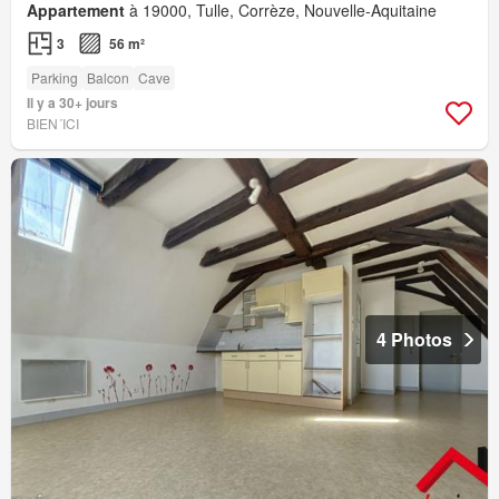
Appartement
à 19000, Tulle, Corrèze, Nouvelle-Aquitaine
3
56 m²
Parking
Balcon
Cave
Il y a 30+ jours
BIEN´ICI
4 Photos