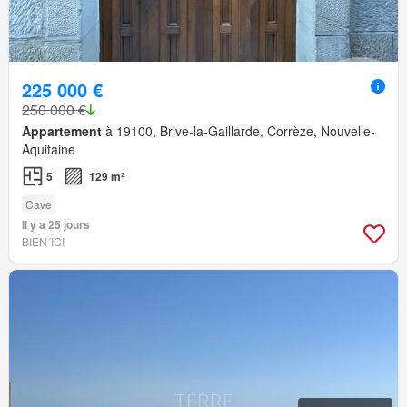
225 000 €
250 000 €
Appartement
à 19100, Brive-la-Gaillarde, Corrèze, Nouvelle-
Aquitaine
5
129 m²
Cave
Il y a 25 jours
BIEN´ICI