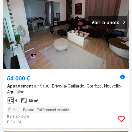
Voir la photo
54 000 €
Appartement
à 19100, Brive-la-Gaillarde, Corrèze, Nouvelle-
Aquitaine
4
80 m²
Parking
Balcon
Entièrement meublé
Il y a 20 jours
BIEN´ICI