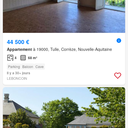
44 500 €
Appartement
à 19000, Tulle, Corrèze, Nouvelle-Aquitaine
4
68 m²
Parking
Balcon
Cave
Il y a 30+ jours
LEBONCOIN