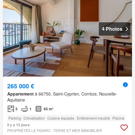
4 Photos
265 000 €
Appartement
à 66750, Saint-Cyprien, Corrèze, Nouvelle-
Aquitaine
3
1
65 m²
Parking
Climatisation
Cuisine équipée
Entièrement meublé
Piscine
Il y a 15 jours
PROPRIÉTÉS LE FIGARO - TERRE ET MER IMMOBILIER