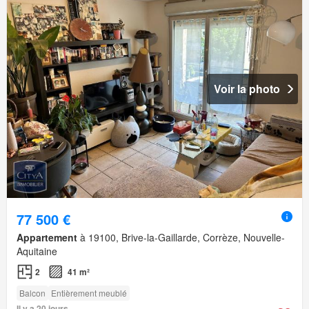
Voir la photo
77 500 €
Appartement
à 19100, Brive-la-Gaillarde, Corrèze, Nouvelle-
Aquitaine
2
41 m²
Balcon
Entièrement meublé
Il y a 20 jours