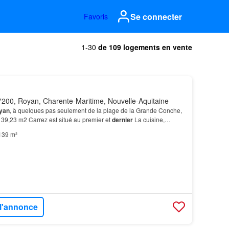
Se connecter
Favoris
1-30
de 109 logements en vente
200, Royan, Charente-Maritime, Nouvelle-Aquitaine
yan
, à quelques pas seulement de la plage de la Grande Conche,
39,23 m2 Carrez est situé au premier et
dernier
La cuisine,
 une
terrasse
agréable, parfaite pour les…
139 m²
 l'annonce