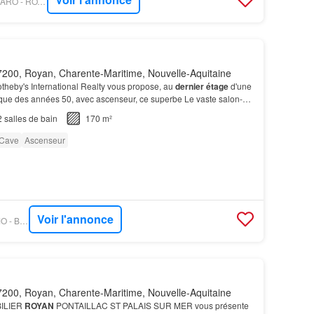
PROPRIÉTÉS LE FIGARO - ROYAN ILE D'OLÉRON SOTHEBY'S INTERNATIONAL REALTY
200, Royan, Charente-Maritime, Nouvelle-Aquitaine
otheby's International Realty vous propose, au
dernier étage
d'une
ue des années 50, avec ascenseur, ce superbe Le vaste salon-
grémenté d’une cheminée, s’ouvre sur l…
2
salles de bain
170 m²
Cave
Ascenseur
Voir l'annonce
OUESTFRANCE-IMMO - BELLESPIERRES
200, Royan, Charente-Maritime, Nouvelle-Aquitaine
ILIER
ROYAN
PONTAILLAC ST PALAIS SUR MER vous présente