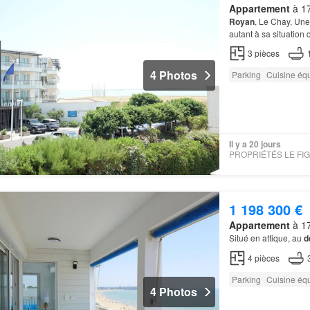
Appartement
à 17
Royan
, Le Chay, Une
autant à sa situation
3
pièces
4 Photos
Parking
Cuisine éq
Il y a 20 jours
1 198 300 €
Appartement
à 17
Situé en attique, au
d
4
pièces
Parking
Cuisine éq
4 Photos