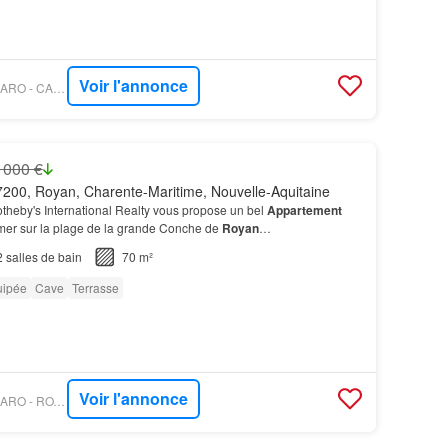
Voir l'annonce
PROPRIÉTÉS LE FIGARO - CABINET BRIAND TERRES ET OCEANS
 000 €
200, Royan, Charente-Maritime, Nouvelle-Aquitaine
otheby's International Realty vous propose un bel
Appartement
mer sur la plage de la grande Conche de
Royan
…
2
salles de bain
70 m²
uipée
Cave
Terrasse
Voir l'annonce
PROPRIÉTÉS LE FIGARO - ROYAN ILE D'OLÉRON SOTHEBY'S INTERNATIONAL REALTY