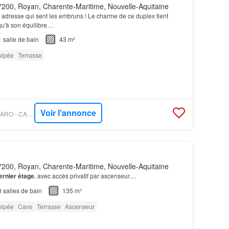
200, Royan, Charente-Maritime, Nouvelle-Aquitaine
 adresse qui sent les embruns ! Le charme de ce duplex tient
 qu'à son équilibre…
1
salle de bain
43 m²
uipée
Terrasse
Voir l'annonce
PROPRIÉTÉS LE FIGARO - CABINET BRIAND TERRES ET OCEANS
200, Royan, Charente-Maritime, Nouvelle-Aquitaine
ernier étage
, avec accès privatif par ascenseur…
3
salles de bain
135 m²
uipée
Cave
Terrasse
Ascenseur