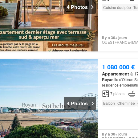
4 Photos
Cuisine équipée
Te
Il y a 30+ jours
1 080 000 €
Appartement
à 17
Royan
Île d'Oléron S
résidence emblématiq
séjour cathédrale, a
7
pièces
4 Photos
Balcon
Cheminée
Il y a 30+ jours