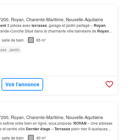
200, Royan, Charente-Maritime, Nouvelle-Aquitaine
ent
3 pièces avec
terrasse
, garage et jardin partagé –
Royan
,
rande-Conche Situé dans la charmante ville balnéaire de
Royan
,
e, à seulement quelques minutes à pied de…
1
salle de bain
65 m²
asse
Jardin
Voir l'annonce
- CAPI
200, Royan, Charente-Maritime, Nouvelle-Aquitaine
i estime votre bien en ligne, vous propose:
ROYAN
– Une adresse
e et centre ville
Dernier étage
–
Terrasse
plein mer À quelques
 célèbre plage de la Grande Conche,…
1
salle de bain
40 m²