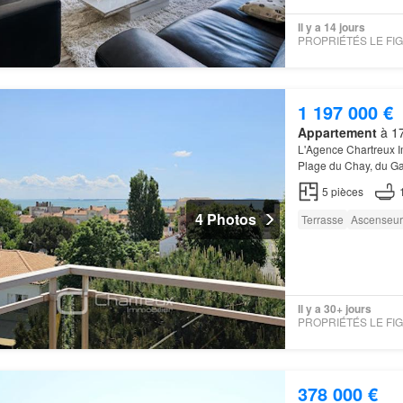
Il y a 14 jours
1 197 000 €
Appartement
à 17
L'Agence Chartreux I
Plage du Chay, du Ga
appartement
unique 
5
pièces
4 Photos
Terrasse
Ascenseur
Il y a 30+ jours
378 000 €