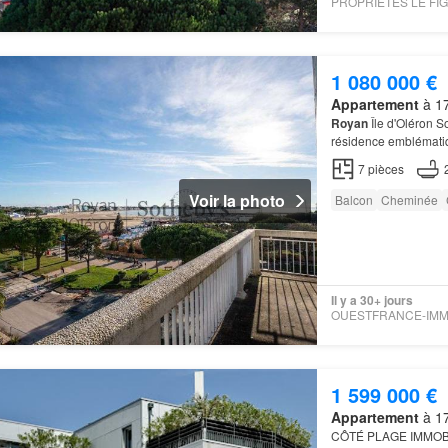
1 080 000 €
Appartement
à 17
Royan
Île d'Oléron S
résidence emblématiq
séjour cathédrale, a
7
pièces
Voir la photo
Balcon
Cheminée
Il y a 30+ jours
1 599 000 €
Appartement
à 17
CÔTÉ PLAGE IMMOB