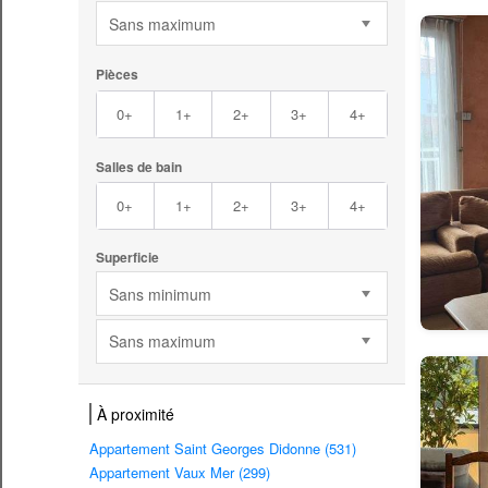
Sans maximum
Pièces
0+
1+
2+
3+
4+
Salles de bain
0+
1+
2+
3+
4+
Superficie
Sans minimum
Sans maximum
À proximité
Appartement Saint Georges Didonne (531)
Appartement Vaux Mer (299)