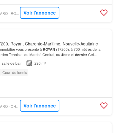
Voir l'annonce
PROPRIÉTÉS LE FIGARO - ROYAN ILE D'OLÉRON SOTHEBY'S INTERNATIONAL REALTY
200, Royan, Charente-Maritime, Nouvelle-Aquitaine
mmobilier vous présente à
ROYAN
(17200), à 700 mètres de la
rden Tennis et du Marché Central, au 4ème et
dernier
Cet
sur le Marché Royannais comprend un hall d'entrée…
1
salle de bain
230 m²
Court de tennis
Voir l'annonce
PROPRIÉTÉS LE FIGARO - CHARTREUX IMMOBILIER