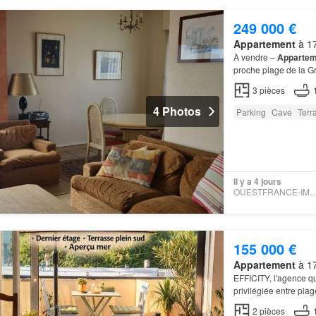
249 000 €
Appartement
à 17
À vendre –
Appartem
proche plage de la G
en Charente-Maritim
3
pièces
4 Photos
Parking
Cave
Terr
Il y a 4 jours
OUESTFRANCE-IMMO 
155 000 €
Appartement
à 17
EFFICITY, l'agence qu
privilégiée entre plag
pas seulement de la
2
pièces