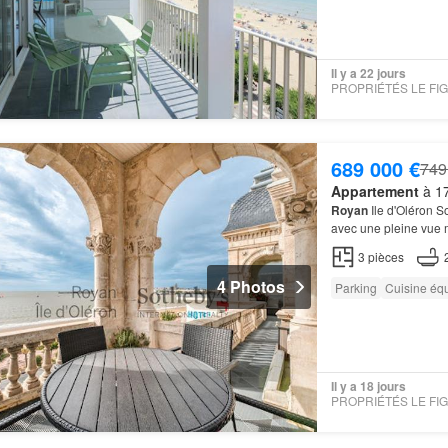
Il y a 22 jours
689 000 €
749
Appartement
à 17
Royan
Ile d'Oléron S
avec une pleine vue 
3
pièces
4 Photos
Parking
Cuisine éq
Il y a 18 jours