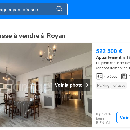
rasse à vendre à Royan
522 500 €
Appartement
à 17
En plein coeur de
Ro
cet
appartement
de 1
séparée, s'ouvre sur
4
pièces
Voir la photo
Parking
Terrasse
Il y a 30+
Voir
jours
BIEN´ICI