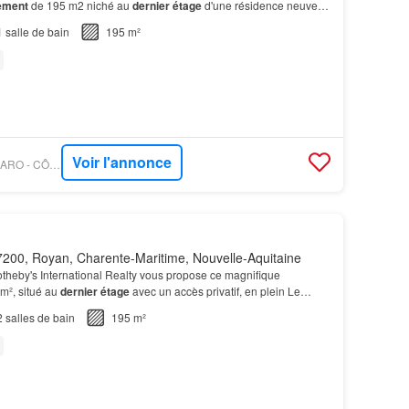
ement
de 195 m2 niché au
dernier étage
d'une résidence neuve
asses
globalisant de 100 m2 de surface…
1
salle de bain
195 m²
Voir l'annonce
PROPRIÉTÉS LE FIGARO - CÔTÉ PLAGE IMMOBILIER
200, Royan, Charente-Maritime, Nouvelle-Aquitaine
otheby's International Realty vous propose ce magnifique
m², situé au
dernier étage
avec un accès privatif, en plein Le
leureux, s'ouvre sur une superbe
terrasse
de…
2
salles de bain
195 m²