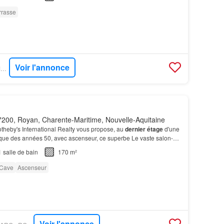
rrasse
Voir l'annonce
OUESTFRANCE-IMMO - EFFICITY
200, Royan, Charente-Maritime, Nouvelle-Aquitaine
otheby's International Realty vous propose, au
dernier étage
d'une
ue des années 50, avec ascenseur, ce superbe Le vaste salon-
grémenté d’une cheminée, s’ouvre sur l…
1
salle de bain
170 m²
Cave
Ascenseur
Voir l'annonce