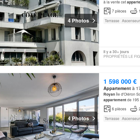
à la vente cet
appart
sur de superbes
terr
7
pièces
4 Photos
Terrasse
Ascenseur
Il y a 30+ jours
1 598 000 €
Appartement
à 17
Royan
Île d'Oléron S
appartement
de 195 
salon, élégant et cha
6
pièces
4 Photos
Terrasse
Ascenseur