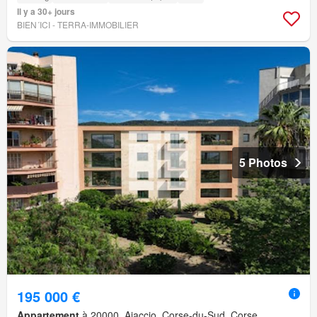
Il y a 30+ jours
BIEN´ICI - TERRA-IMMOBILIER
5 Photos
195 000 €
Appartement
à 20000, Ajaccio, Corse-du-Sud, Corse