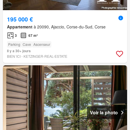
195 000 €
Appartement
à 20090, Ajaccio, Corse-du-Sud, Corse
3
67 m²
Parking
Cave
Ascenseur
Il y a 30+ jours
BIEN´ICI - KETZINGER-REAL-ESTATE
Voir la photo