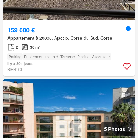
159 600 €
Appartement
à 20000, Ajaccio, Corse-du-Sud, Corse
2
30 m²
Parking
Entièrement meublé
Terrasse
Piscine
Ascenseur
Il y a 30+ jours
BIEN´ICI
5 Photos