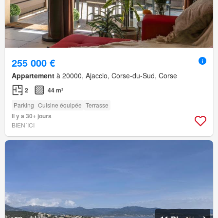
255 000 €
Appartement
à 20000, Ajaccio, Corse-du-Sud, Corse
2
44 m²
Parking
Cuisine équipée
Terrasse
Il y a 30+ jours
BIEN´ICI