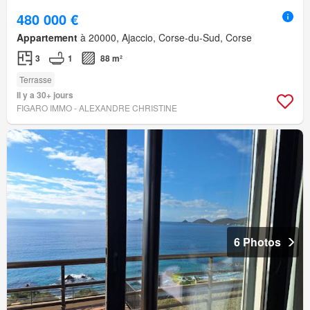
480 000 €
Appartement
à 20000, Ajaccio, Corse-du-Sud, Corse
3
1
88 m²
Terrasse
Il y a 30+ jours
FIGARO IMMO - ALEXANDRE CHRISTINE
6 Photos