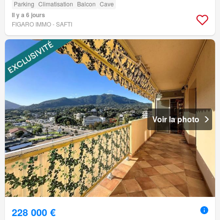
Parking
Climatisation
Balcon
Cave
Il y a 6 jours
FIGARO IMMO - SAFTI
Voir la photo
228 000 €