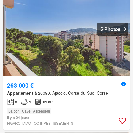
5 Photos
263 000 €
Appartement
à 20090, Ajaccio, Corse-du-Sud, Corse
3
1
81 m²
Balcon
Cave
Ascenseur
Il y a 24 jours
FIGARO IMMO - OC INVESTISSEMENTS