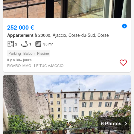
252 000 €
Appartement
à 20000, Ajaccio, Corse-du-Sud, Corse
2
1
35 m²
Parking
Balcon
Piscine
Il y a 30+ jours
FIGARO IMMO - LE TUC AJACCIO
6 Photos