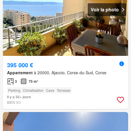
Voir la photo
395 000 €
Appartement
à 20000, Ajaccio, Corse-du-Sud, Corse
3
75 m²
Parking
Climatisation
Cave
Terrasse
Il y a 30+ jours
BIEN´ICI