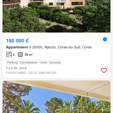
180 000 €
Appartement
à 20000, Ajaccio, Corse-du-Sud, Corse
2
39 m²
Parking
Climatisation
Cave
Terrasse
Il y a 30+ jours
FIGARO IMMO - SECIC IMMOBILIER