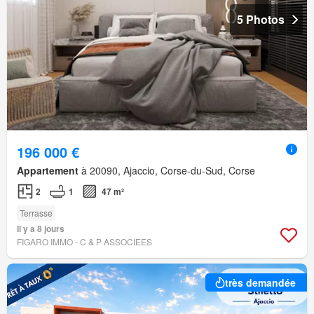
5 Photos
196 000 €
Appartement
à 20090, Ajaccio, Corse-du-Sud, Corse
2
1
47 m²
Terrasse
Il y a 8 jours
FIGARO IMMO - C & P ASSOCIEES
très demandée