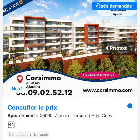
très demandée
4 Photos
Neuf
Consulter le prix
Appartement
à 20090, Ajaccio, Corse-du-Sud, Corse
1
Climatisation
Terrasse