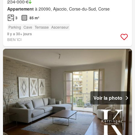
234 000 €
Appartement
à 20090, Ajaccio, Corse-du-Sud, Corse
3
85 m²
Parking
Cave
Terrasse
Ascenseur
Il y a 30+ jours
BIEN´ICI
Voir la photo