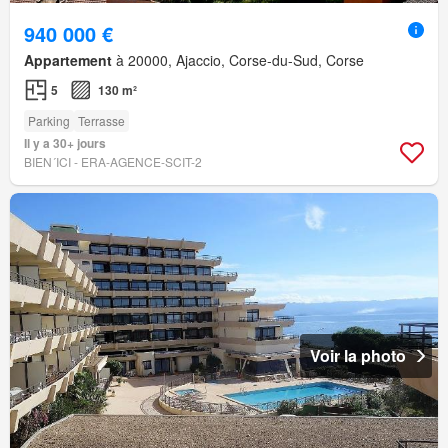
940 000 €
Appartement
à 20000, Ajaccio, Corse-du-Sud, Corse
5
130 m²
Parking
Terrasse
Il y a 30+ jours
BIEN´ICI - ERA-AGENCE-SCIT-2
Voir la photo