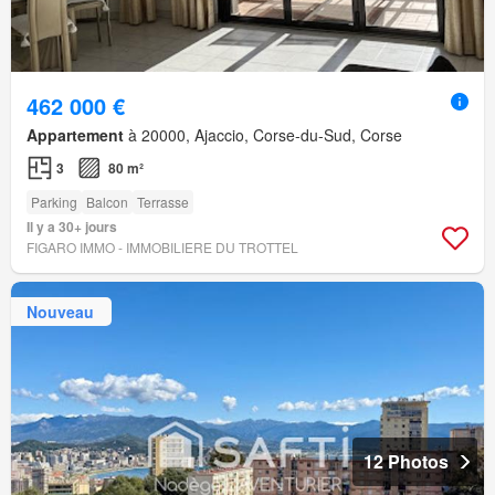
462 000 €
Appartement
à 20000, Ajaccio, Corse-du-Sud, Corse
3
80 m²
Parking
Balcon
Terrasse
Il y a 30+ jours
FIGARO IMMO - IMMOBILIERE DU TROTTEL
Nouveau
12 Photos