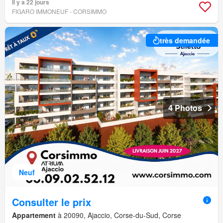
Il y a 22 jours
FIGARO IMMONEUF - CORSIMMO
très demandée
4 Photos
Neuf
Consulter le prix
Appartement
à 20090, Ajaccio, Corse-du-Sud, Corse