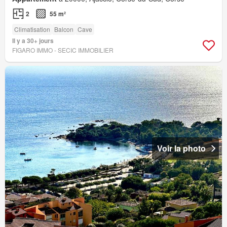
2
55 m²
Climatisation
Balcon
Cave
Il y a 30+ jours
FIGARO IMMO - SECIC IMMOBILIER
Voir la photo