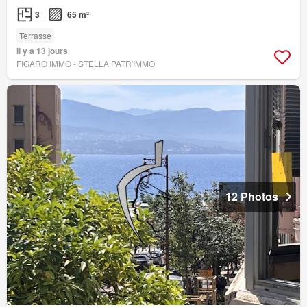
3
65 m²
Terrasse
Il y a 13 jours
FIGARO IMMO - STELLA PATR'IMMO
12 Photos