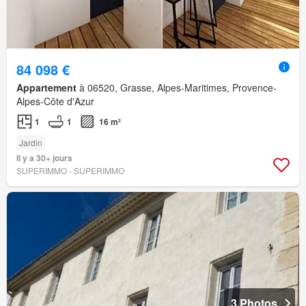
84 098 €
Appartement
à 06520, Grasse, Alpes-Maritimes, Provence-
Alpes-Côte d'Azur
1
1
16 m²
Jardin
Il y a 30+ jours
SUPERIMMO - SUPERIMMO
3 Photos