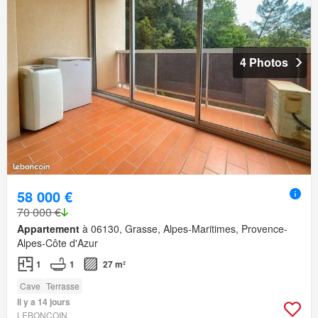
4 Photos
58 000 €
70 000 €
Appartement
à 06130, Grasse, Alpes-Maritimes, Provence-
Alpes-Côte d'Azur
1
1
27 m²
Cave
Terrasse
Il y a 14 jours
LEBONCOIN