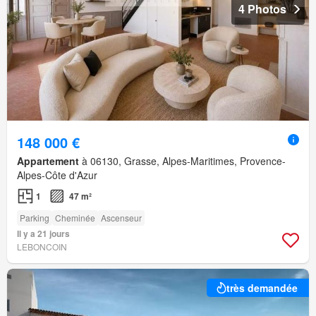
4 Photos
148 000 €
Appartement
à 06130, Grasse, Alpes-Maritimes, Provence-
Alpes-Côte d'Azur
1
47 m²
Parking
Cheminée
Ascenseur
Il y a 21 jours
LEBONCOIN
très demandée