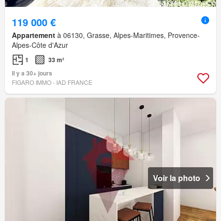
119 000 €
Appartement
à 06130, Grasse, Alpes-Maritimes, Provence-
Alpes-Côte d'Azur
1
33 m²
Il y a 30+ jours
FIGARO IMMO - IAD FRANCE
Voir la photo