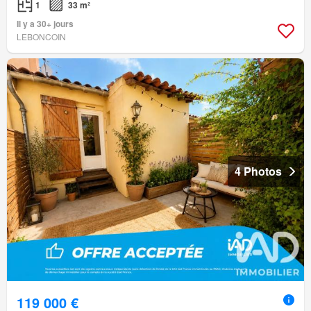
1
33 m²
Il y a 30+ jours
LEBONCOIN
4 Photos
119 000 €