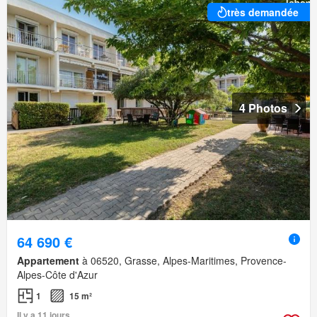
très demandée
4 Photos
64 690 €
Appartement
à 06520, Grasse, Alpes-Maritimes, Provence-
Alpes-Côte d'Azur
1
15 m²
Il y a 11 jours