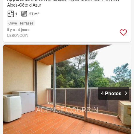
Alpes-Côte d'Azur
1
27 m²
Cave
Terrasse
Il y a 14 jours
LEBONCOIN
4 Photos