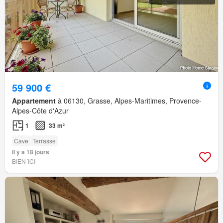
59 900 €
Appartement
à 06130, Grasse, Alpes-Maritimes, Provence-
Alpes-Côte d'Azur
1
33 m²
Cave
Terrasse
Il y a 18 jours
BIEN´ICI