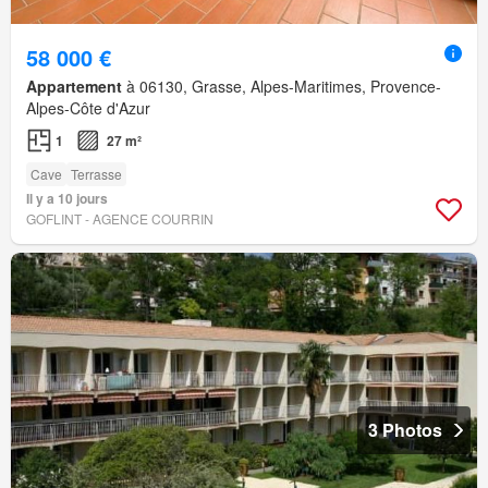
58 000 €
Appartement
à 06130, Grasse, Alpes-Maritimes, Provence-
Alpes-Côte d'Azur
1
27 m²
Cave
Terrasse
Il y a 10 jours
GOFLINT - AGENCE COURRIN
3 Photos