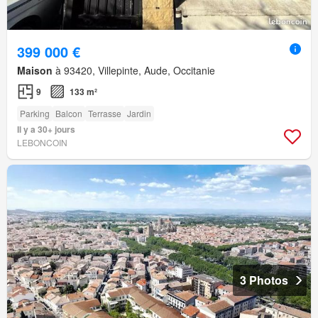
399 000 €
Maison
à 93420, Villepinte, Aude, Occitanie
9
133 m²
Parking
Balcon
Terrasse
Jardin
Il y a 30+ jours
LEBONCOIN
3 Photos