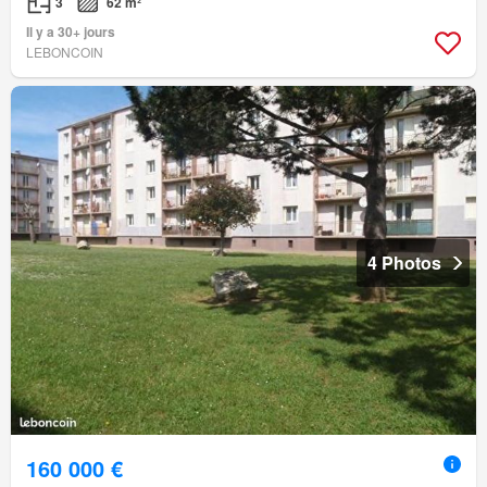
3
62 m²
Il y a 30+ jours
LEBONCOIN
4 Photos
160 000 €