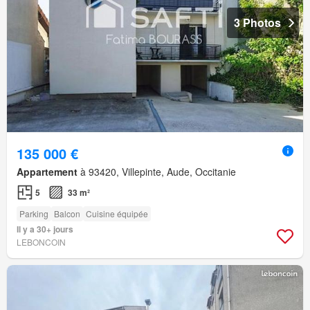
3 Photos
135 000 €
Appartement
à 93420, Villepinte, Aude, Occitanie
5
33 m²
Parking
Balcon
Cuisine équipée
Il y a 30+ jours
LEBONCOIN