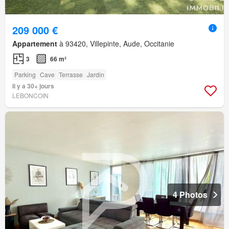
209 000 €
Appartement
à 93420, Villepinte, Aude, Occitanie
3
66 m²
Parking
Cave
Terrasse
Jardin
Il y a 30+ jours
LEBONCOIN
4 Photos