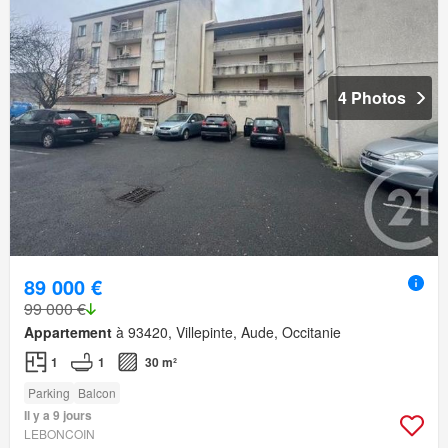
4 Photos
89 000 €
99 000 €
Appartement
à 93420, Villepinte, Aude, Occitanie
1
1
30 m²
Parking
Balcon
Il y a 9 jours
LEBONCOIN