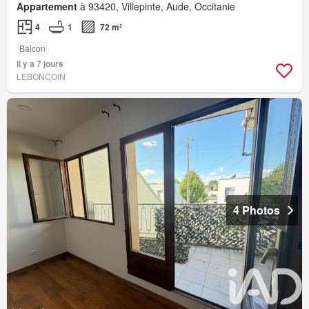
Appartement
à 93420, Villepinte, Aude, Occitanie
4
1
72 m²
Balcon
Il y a 7 jours
LEBONCOIN
4 Photos