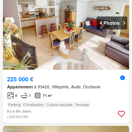
4 Photos
225 000 €
Appartement
à 93420, Villepinte, Aude, Occitanie
4
1
71 m²
Parking
Climatisation
Cuisine équipée
Terrasse
Il y a 30+ jours
LEBONCOIN