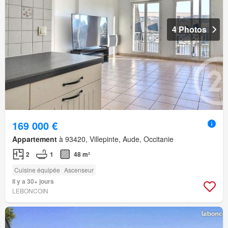
4 Photos
169 000 €
Appartement
à 93420, Villepinte, Aude, Occitanie
2
1
48 m²
Cuisine équipée
Ascenseur
Il y a 30+ jours
LEBONCOIN