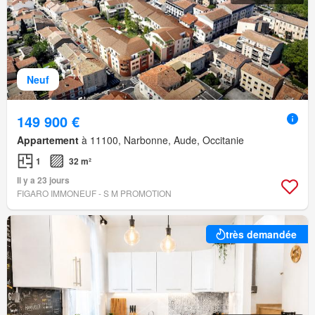
Neuf
149 900 €
Appartement
à 11100, Narbonne, Aude, Occitanie
1
32 m²
Il y a 23 jours
FIGARO IMMONEUF - S M PROMOTION
très demandée