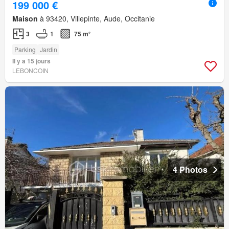
199 000 €
Maison
à 93420, Villepinte, Aude, Occitanie
3
1
75 m²
Parking
Jardin
Il y a 15 jours
LEBONCOIN
4 Photos