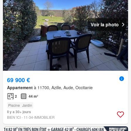
Voir la photo
69 900 €
Appartement
à 11700, Azille, Aude, Occitanie
2
44 m²
Piscine
Jardin
Il y a 30+ jours
BIEN´ICI - 11-34-IMMOBILIER