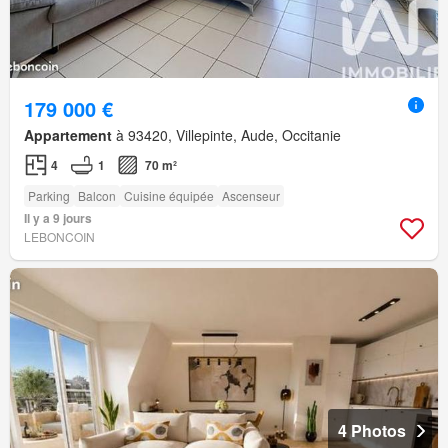
179 000 €
Appartement
à 93420, Villepinte, Aude, Occitanie
4
1
70 m²
Parking
Balcon
Cuisine équipée
Ascenseur
Il y a 9 jours
LEBONCOIN
4 Photos