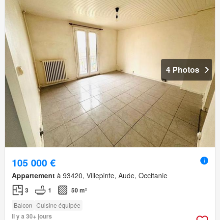
4 Photos
105 000 €
Appartement
à 93420, Villepinte, Aude, Occitanie
3
1
50 m²
Balcon
Cuisine équipée
Il y a 30+ jours