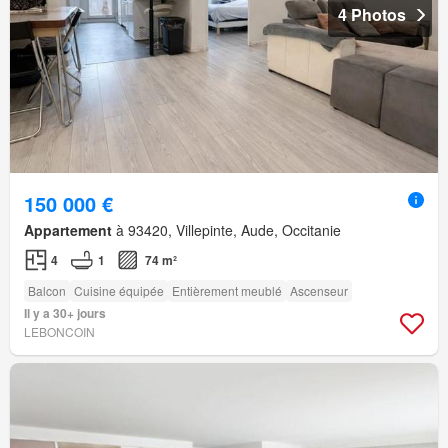
4 Photos
150 000 €
Appartement
à 93420, Villepinte, Aude, Occitanie
4
1
74 m²
Balcon
Cuisine équipée
Entièrement meublé
Ascenseur
Il y a 30+ jours
LEBONCOIN