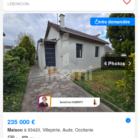
LEBONCOIN
très demandée
4 Photos
235 000 €
Maison
à 93420, Villepinte, Aude, Occitanie