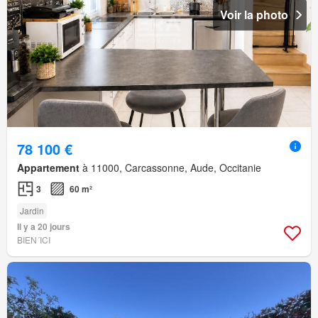
Voir la photo
78 100 €
Appartement
à 11000, Carcassonne, Aude, Occitanie
3
60 m²
Jardin
Il y a 20 jours
BIEN´ICI