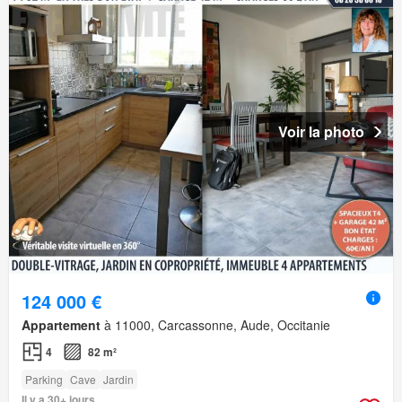
Voir la photo
124 000 €
Appartement
à 11000, Carcassonne, Aude, Occitanie
4
82 m²
Parking
Cave
Jardin
Il y a 30+ jours