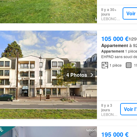
Il y a 30+
Voir
jours
LEBONCOIN
105 000 €
129
Appartement
à 92
Appartement
1 pièce
EHPAD sans souci de g
résidence: La résid
1
pièce
1
4 Photos
Il y a 3
Voir 
jours
LEBONCOIN
195 000 €