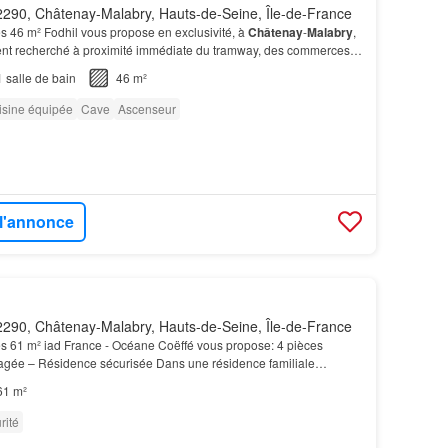
290, Châtenay-Malabry, Hauts-de-Seine, Île-de-France
s 46 m² Fodhil vous propose en exclusivité, à
Châtenay
-
Malabry
,
nt recherché à proximité immédiate du tramway, des commerces
ée aux Loups, ce charmant
appartement
3 p…
1
salle de bain
46 m²
isine équipée
Cave
Ascenseur
 l'annonce
290, Châtenay-Malabry, Hauts-de-Seine, Île-de-France
s 61 m² iad France - Océane Coëffé vous propose: 4 pièces
gée – Résidence sécurisée Dans une résidence familiale
à proximité immédiate du Tram T10, des écoles, commerc…
61 m²
rité