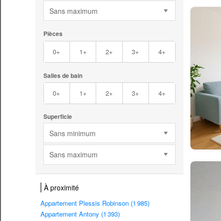
Sans maximum
Pièces
0+
1+
2+
3+
4+
Salles de bain
0+
1+
2+
3+
4+
Superficie
Sans minimum
Sans maximum
À proximité
Appartement Plessis Robinson (1 985)
Appartement Antony (1 393)