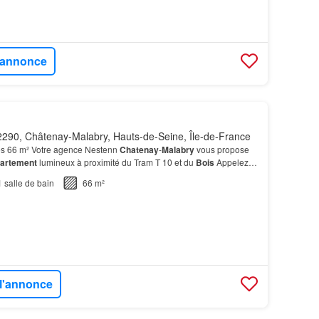
l'annonce
290, Châtenay-Malabry, Hauts-de-Seine, Île-de-France
s 66 m² Votre agence Nestenn
Chatenay
-
Malabry
vous propose
artement
lumineux à proximité du Tram T 10 et du
Bois
Appelez
n
Chatenay
-
Malabry
pour + d'infos.…
1
salle de bain
66 m²
 l'annonce