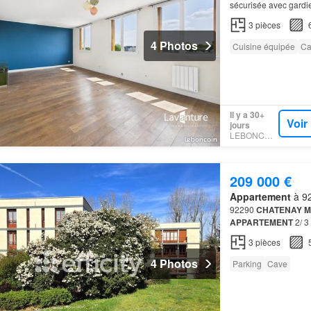
sécurisée avec gardie
un environnement ca
3
pièces
4 Photos
Cuisine équipée
Ca
Il y a 30+
Voir
jours
LEBONCOIN
209 000 €
Appartement
à 92
92290
CHATENAY
M
APPARTEMENT
2/ 
3
pièces
4 Photos
Parking
Cave