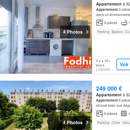
Appartement
à 92
Appartement
3 pièce
dans un environneme
et du
parc
de la Vall
3
pièces
4 Photos
Parking
Balcon
Cu
Il y a 30+
Voir
jours
LEBONCOIN
249 000 €
Appartement
à 92
Appartement
4 pièce
rénové avec vue déga
Emplacement idéal: 
4
pièces
4 Photos
Parking
Cave
Sécu