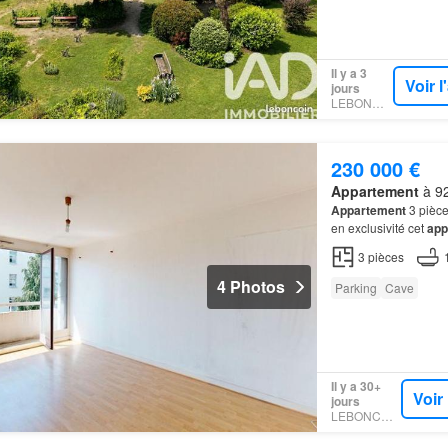
Il y a 3
Voir 
jours
LEBONCOIN
230 000 €
Appartement
à 92
Appartement
3 pièce
en exclusivité cet
app
votre agence Nesten
3
pièces
4 Photos
Parking
Cave
Il y a 30+
Voir
jours
LEBONCOIN