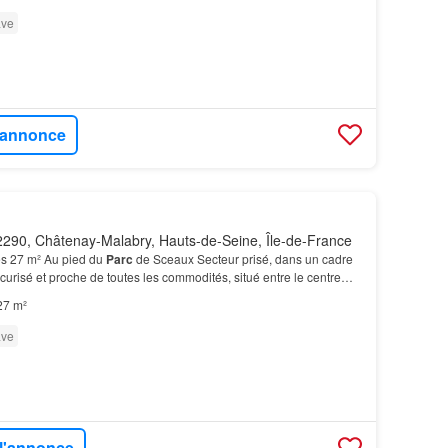
ve
l'annonce
290, Châtenay-Malabry, Hauts-de-Seine, Île-de-France
s 27 m² Au pied du
Parc
de Sceaux Secteur prisé, dans un cadre
sécurisé et proche de toutes les commodités, situé entre le centre
aux dans une petite copropriété…
27 m²
ve
 l'annonce