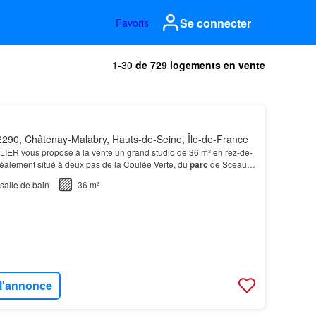
Se connecter
Favoris
1-30
de 729 logements en vente
290, Châtenay-Malabry, Hauts-de-Seine, Île-de-France
R vous propose à la vente un grand studio de 36 m² en rez-de-
éalement situé à deux pas de la Coulée Verte, du
parc
de Sceaux
hâtenay
-
Malabry
.…
salle de bain
36 m²
 l'annonce