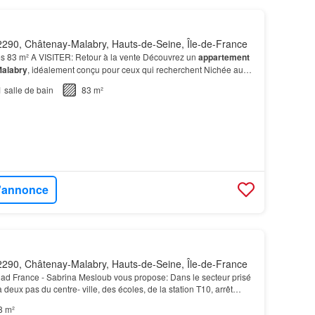
290, Châtenay-Malabry, Hauts-de-Seine, Île-de-France
s 83 m² A VISITER: Retour à la vente Découvrez un
appartement
alabry
, idéalement conçu pour ceux qui recherchent Nichée au
alabry
, cette résidence bénéficie d'un emplace…
1
salle de bain
83 m²
l'annonce
290, Châtenay-Malabry, Hauts-de-Seine, Île-de-France
iad France - Sabrina Mesloub vous propose: Dans le secteur prisé
à deux pas du centre- ville, des écoles, de la station T10, arrêt
c
de Sceaux et de la coulée verte.…
8 m²