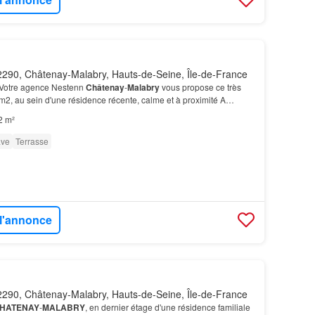
290, Châtenay-Malabry, Hauts-de-Seine, Île-de-France
 Votre agence Nestenn
Châtenay
-
Malabry
vous propose ce très
2, au sein d'une résidence récente, calme et à proximité A
e Verte, du
Parc
de Sceaux, mais aussi du T1…
2 m²
ve
Terrasse
 l'annonce
290, Châtenay-Malabry, Hauts-de-Seine, Île-de-France
HATENAY
-
MALABRY
, en dernier étage d'une résidence familiale