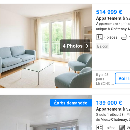
514 999 €
Appartement
à 92
Appartement
4 pièce
unique à
Châtenay
-
M
cœur de
Châtenay
-
M
4
pièces
4 Photos
Balcon
Il y a 25
Voir 
jours
LEBONCOIN
139 000 €
très demandée
Appartement
à 92
Studio 1 pièce 28 m² 
du Vieux-
Châtenay
, 
Vincent Fayo, du
par
1
pièce
2