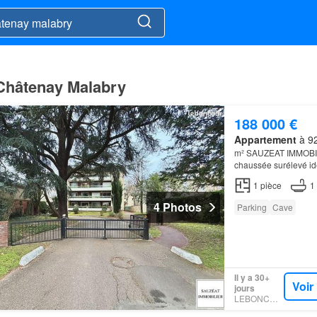
 Châtenay Malabry
188 000 €
Appartement
à 92
m² SAUZEAT IMMOBILIE
chaussée surélevé id
et du centre-ville de
C
1
pièce
1
4 Photos
Parking
Cave
Il y a 30+
Voir
jours
LEBONCOIN