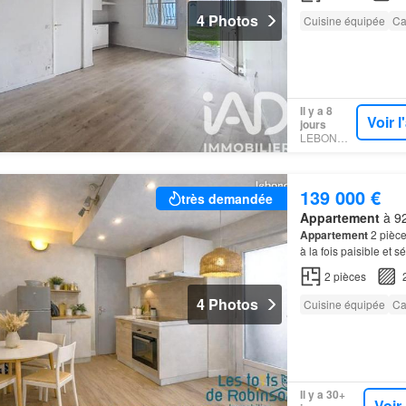
4 Photos
Cuisine équipée
Ca
Il y a 8
Voir 
jours
LEBONCOIN
139 000 €
très demandée
Appartement
à 92
Appartement
2 pièce
à la fois paisible et 
ville et le
parc
de Sce
2
pièces
4 Photos
Cuisine équipée
Ca
Il y a 30+
Voir