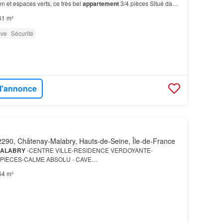
n et espaces verts, ce très bel
appartement
3/4 pièces Situé dans
lme, à proximité immédiate du tramway T1…
61 m²
ve
Sécurité
 l'annonce
290, Châtenay-Malabry, Hauts-de-Seine, Île-de-France
ALABRY
-CENTRE VILLE-RESIDENCE VERDOYANTE-
3 PIECES-CALME ABSOLU - CAVE…
54 m²