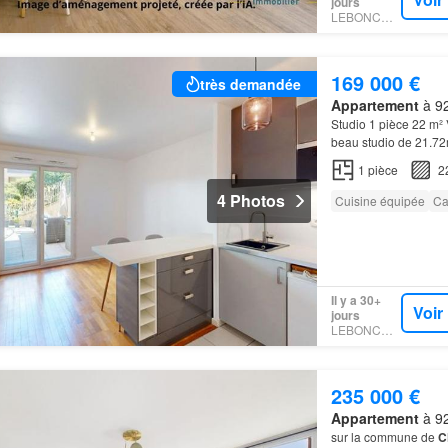
jours
LEBONCOIN
169 000 €
très demandée
Appartement
à 92
Studio 1 pièce 22 m²
beau studio de 21.72m
proximité de la Coulé
1
pièce
2
4 Photos
Cuisine équipée
Ca
Il y a 30+
Voir
jours
LEBONCOIN
235 000 €
Appartement
à 92
sur la commune de
C