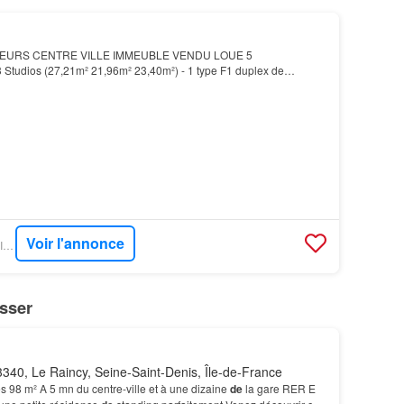
SEURS CENTRE VILLE IMMEUBLE VENDU LOUE 5
 3 Studios (27,21m² 21,96m² 23,40m²) - 1 type F1 duplex de
Voir l'annonce
FIGARO IMMO - K.M. IMMOBILIER
sser
340, Le Raincy, Seine-Saint-Denis, Île-de-France
s 98 m² A 5 mn du centre-ville et à une dizaine
de
la gare RER E