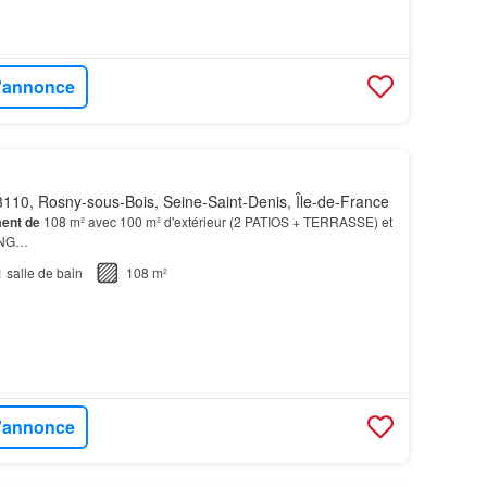
l'annonce
110, Rosny-sous-Bois, Seine-Saint-Denis, Île-de-France
ent
de
108 m² avec 100 m² d'extérieur (2 PATIOS + TERRASSE) et
ING…
1
salle de bain
108 m²
l'annonce