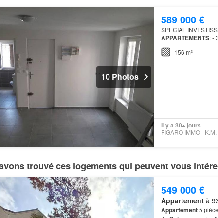
589 000 €
SPECIAL INVESTIS
APPARTEMENTS
: -
28,61m² (35,90 m² au
156 m²
10 Photos
Il y a 30+ jours
avons trouvé ces logements qui peuvent vous intére
549 000 €
Appartement
à 93
Appartement
5 pièce