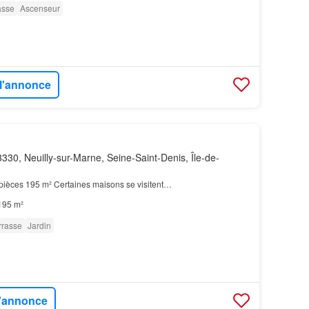
asse
Ascenseur
 l'annonce
330, Neuilly-sur-Marne, Seine-Saint-Denis, Île-de-
6 pièces 195 m² Certaines maisons se visitent…
195 m²
rrasse
Jardin
l'annonce