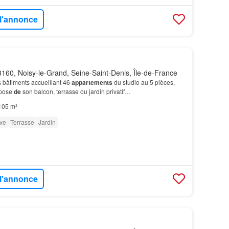
 l'annonce
160, Noisy-le-Grand, Seine-Saint-Denis, Île-de-France
s bâtiments accueillant 46
appartements
du studio au 5 pièces,
spose
de
son balcon, terrasse ou jardin privatif…
105 m²
ve
Terrasse
Jardin
 l'annonce