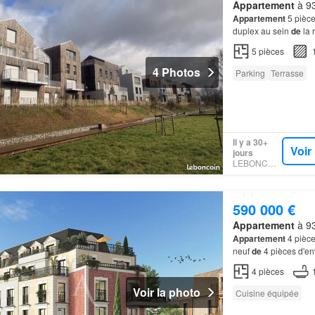
Appartement
à 93
Appartement
5 pièce
duplex au sein
de
la 
d'un nouvel éco quart
5
pièces
4 Photos
Parking
Terrasse
Il y a 30+
Voir
jours
LEBONCOIN
590 000 €
Appartement
à 93
Appartement
4 pièce
neuf
de
4 pièces d'en
appartements
pensés
4
pièces
Voir la photo
Cuisine équipée