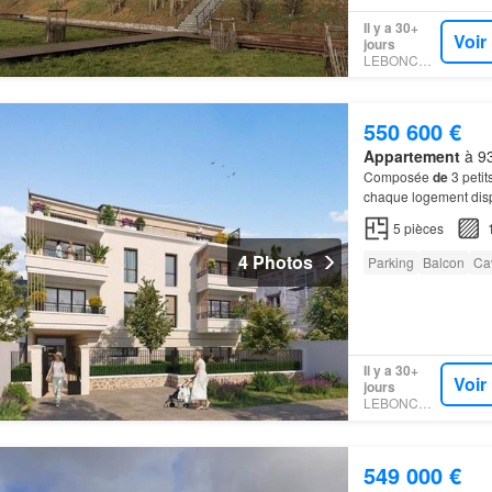
Il y a 30+
Voir
jours
LEBONCOIN
550 600 €
Appartement
à 93
Composée
de
3 petit
chaque logement di
5
pièces
4 Photos
Parking
Balcon
Ca
Il y a 30+
Voir
jours
LEBONCOIN
549 000 €