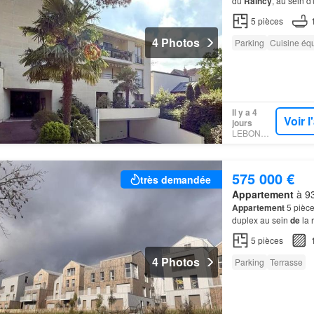
du
Raincy
, au sein d
superbe
appartemen
5
pièces
4 Photos
Parking
Cuisine éq
Il y a 4
Voir 
jours
LEBONCOIN
575 000 €
très demandée
Appartement
à 93
Appartement
5 pièce
duplex au sein
de
la 
d'un nouvel éco quart
5
pièces
4 Photos
Parking
Terrasse