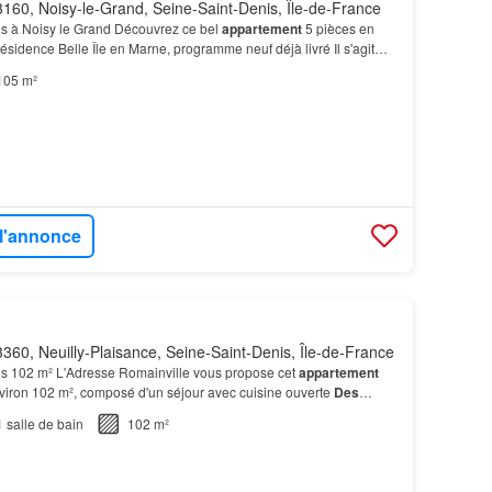
160, Noisy-le-Grand, Seine-Saint-Denis, Île-de-France
s à Noisy le Grand Découvrez ce bel
appartement
5 pièces en
résidence Belle Île en Marne, programme neuf déjà livré Il s'agit
ier au sein d'un terrain
de
l'île en m…
105 m²
 l'annonce
360, Neuilly-Plaisance, Seine-Saint-Denis, Île-de-France
s 102 m² L'Adresse Romainville vous propose cet
appartement
viron 102 m², composé d'un séjour avec cuisine ouverte
Des
 pour votre confort L'architecture contemporain…
1
salle de bain
102 m²