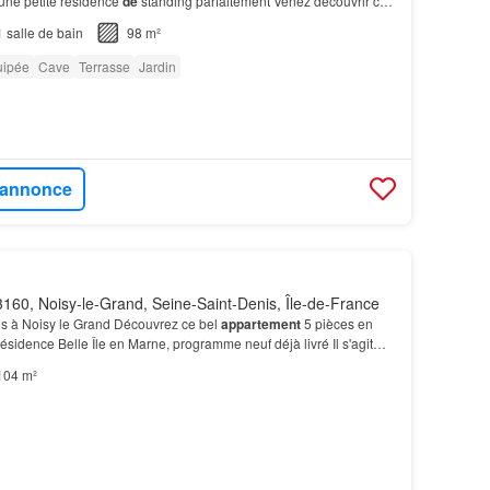
'une petite résidence
de
standing parfaitement Venez découvrir ce
t
4/5 pièces
de
plus
de
98 m2 avec so…
1
salle de bain
98 m²
uipée
Cave
Terrasse
Jardin
l'annonce
160, Noisy-le-Grand, Seine-Saint-Denis, Île-de-France
s à Noisy le Grand Découvrez ce bel
appartement
5 pièces en
résidence Belle Île en Marne, programme neuf déjà livré Il s'agit
ier au sein d'un terrain
de
l'île en m…
104 m²