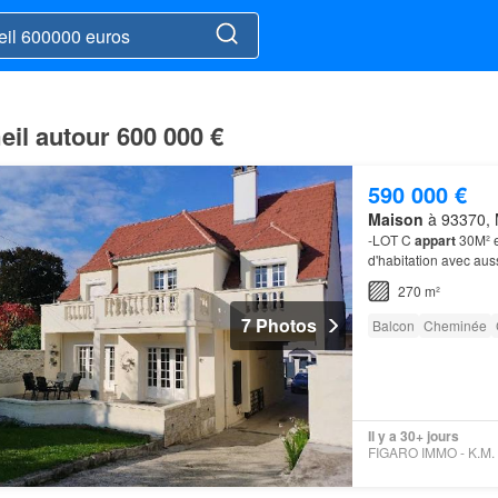
il autour 600 000 €
590 000 €
Maison
à 93370, M
-LOT C
appart
30M² e
d'habitation avec aus
270 m²
7 Photos
Balcon
Cheminée
Il y a 30+ jours