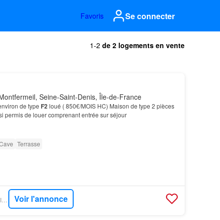
Se connecter
Favoris
1-2
de 2 logements en vente
ontfermeil, Seine-Saint-Denis, Île-de-France
nviron de type
F2
loué ( 850€/MOIS HC) Maison de type 2 pièces
si permis de louer comprenant entrée sur séjour
Cave
Terrasse
Voir l'annonce
FIGARO IMMO - K.M. IMMOBILIER