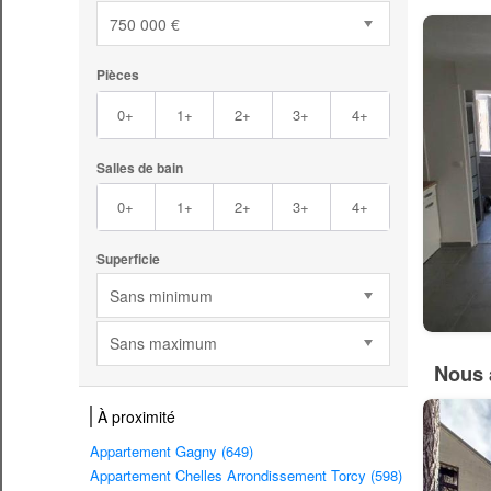
750 000 €
Pièces
0+
1+
2+
3+
4+
Salles de bain
0+
1+
2+
3+
4+
Superficie
Sans minimum
Sans maximum
Nous 
À proximité
Appartement Gagny (649)
Appartement Chelles Arrondissement Torcy (598)