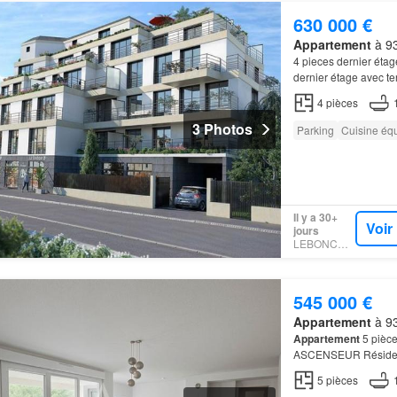
630 000 €
Appartement
à 93
4 pieces dernier étag
dernier étage avec t
cuisine ouverte sur t
4
pièces
3 Photos
Parking
Cuisine éq
Il y a 30+
Voir
jours
LEBONCOIN
545 000 €
Appartement
à 93
Appartement
5 pièc
ASCENSEUR Résid
spacieux F5 bénéficie
5
pièces