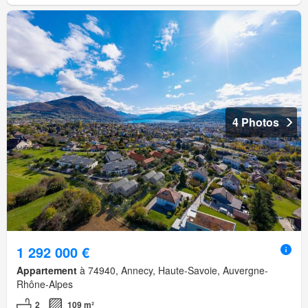
4 Photos
1 292 000 €
Appartement
à 74940, Annecy, Haute-Savoie, Auvergne-
Rhône-Alpes
2
109 m²