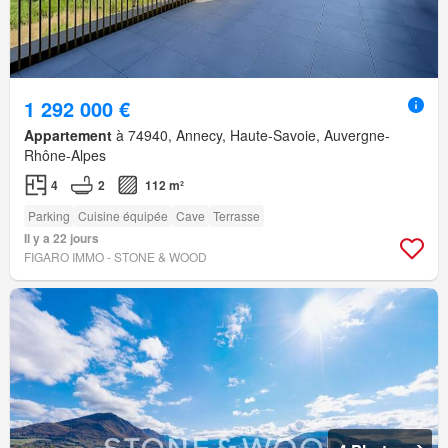
1 292 000 €
Appartement
à 74940, Annecy, Haute-Savoie, Auvergne-
Rhône-Alpes
4
2
112 m²
Parking
Cuisine équipée
Cave
Terrasse
Il y a 22 jours
FIGARO IMMO - STONE & WOOD