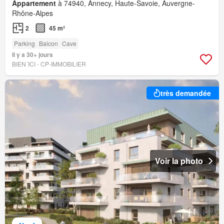
Appartement
à 74940, Annecy, Haute-Savoie, Auvergne-
Rhône-Alpes
2
45 m²
Parking
Balcon
Cave
Il y a 30+ jours
BIEN´ICI - CP-IMMOBILIER
très demandée
Voir la photo