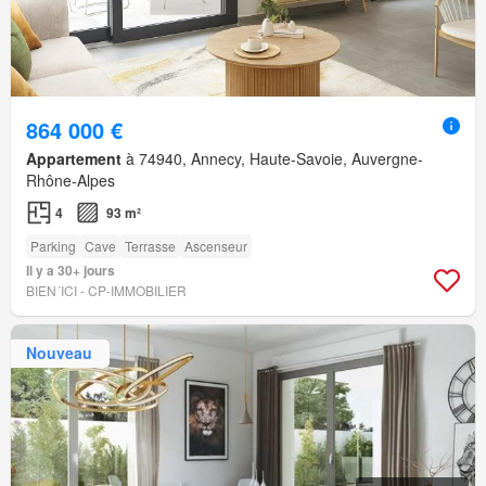
864 000 €
Appartement
à 74940, Annecy, Haute-Savoie, Auvergne-
Rhône-Alpes
4
93 m²
Parking
Cave
Terrasse
Ascenseur
Il y a 30+ jours
BIEN´ICI - CP-IMMOBILIER
Nouveau