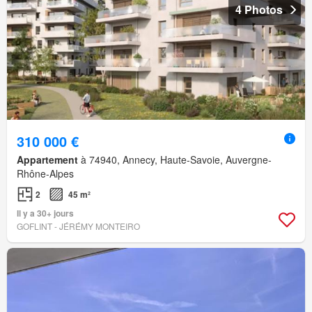
4 Photos
310 000 €
Appartement
à 74940, Annecy, Haute-Savoie, Auvergne-
Rhône-Alpes
2
45 m²
Il y a 30+ jours
GOFLINT - JÉRÉMY MONTEIRO