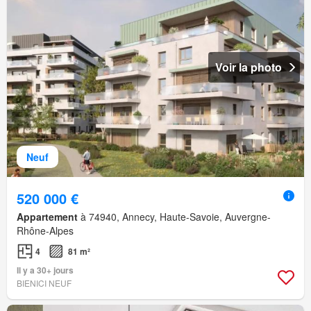
Voir la photo
Neuf
520 000 €
Appartement
à 74940, Annecy, Haute-Savoie, Auvergne-
Rhône-Alpes
4
81 m²
Il y a 30+ jours
BIENICI NEUF