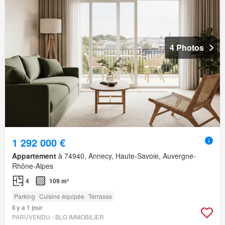
4 Photos
1 292 000 €
Appartement
à 74940, Annecy, Haute-Savoie, Auvergne-
Rhône-Alpes
4
109 m²
Parking
Cuisine équipée
Terrasse
Il y a 1 jour
PARUVENDU - BLG IMMOBILIER