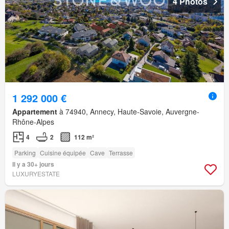
4 Photos
1 292 000 €
Appartement
à 74940, Annecy, Haute-Savoie, Auvergne-
Rhône-Alpes
4
2
112 m²
Parking
Cuisine équipée
Cave
Terrasse
Il y a 30+ jours
LUXURYESTATE