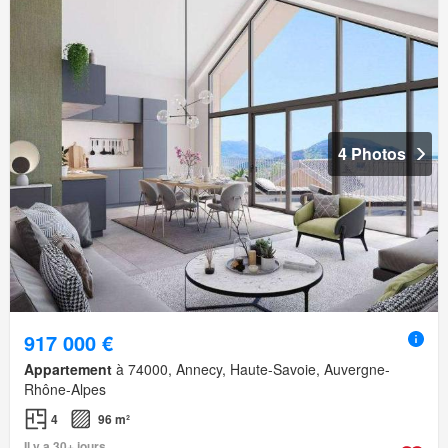
4 Photos
917 000 €
Appartement
à 74000, Annecy, Haute-Savoie, Auvergne-
Rhône-Alpes
4
96 m²
Il y a 30+ jours