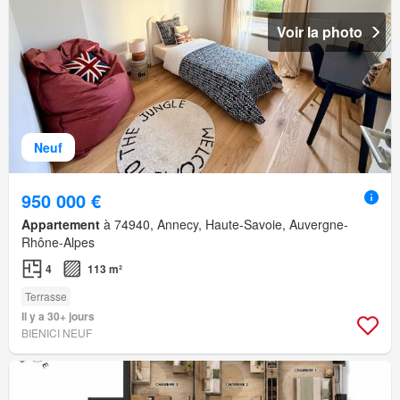
Voir la photo
Neuf
950 000 €
Appartement
à 74940, Annecy, Haute-Savoie, Auvergne-
Rhône-Alpes
4
113 m²
Terrasse
Il y a 30+ jours
BIENICI NEUF