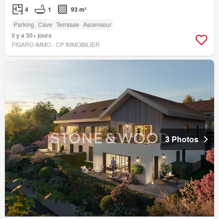
4
1
93 m²
Parking
Cave
Terrasse
Ascenseur
Il y a 30+ jours
FIGARO IMMO - CP IMMOBILIER
3 Photos