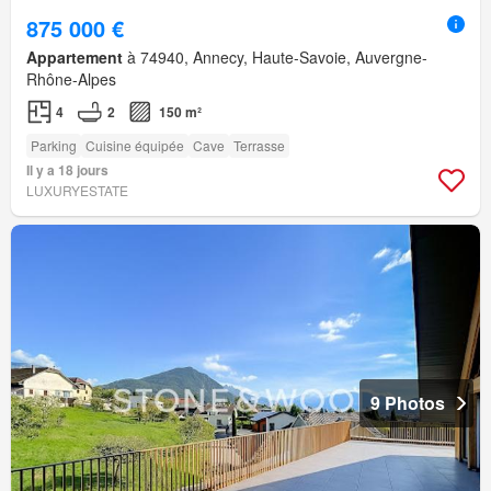
875 000 €
Appartement
à 74940, Annecy, Haute-Savoie, Auvergne-
Rhône-Alpes
4
2
150 m²
Parking
Cuisine équipée
Cave
Terrasse
Il y a 18 jours
LUXURYESTATE
9 Photos