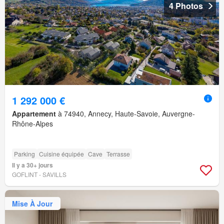
4 Photos
1 292 000 €
Appartement
à 74940, Annecy, Haute-Savoie, Auvergne-
Rhône-Alpes
Parking
Cuisine équipée
Cave
Terrasse
Il y a 30+ jours
GOFLINT - SAVILLS
Mise À Jour