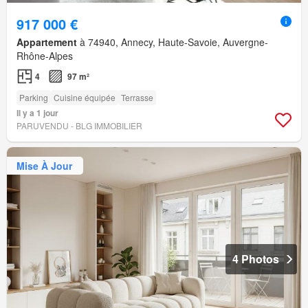
917 000 €
Appartement
à 74940, Annecy, Haute-Savoie, Auvergne-
Rhône-Alpes
4
97 m²
Parking
Cuisine équipée
Terrasse
Il y a 1 jour
PARUVENDU - BLG IMMOBILIER
Mise À Jour
4 Photos