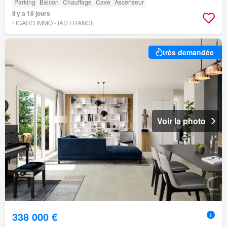
Parking
Balcon
Chauffage
Cave
Ascenseur
Il y a 18 jours
FIGARO IMMO - IAD FRANCE
très demandée
Voir la photo
338 000 €