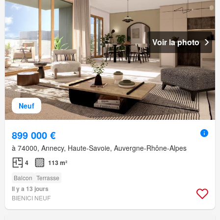
Voir la photo
Neuf
899 000 €
à 74000, Annecy, Haute-Savoie, Auvergne-Rhône-Alpes
4
113 m²
Balcon
Terrasse
Il y a 13 jours
BIENICI NEUF