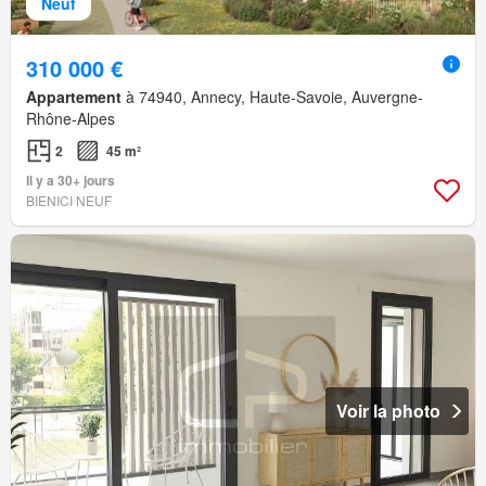
Neuf
310 000 €
Appartement
à 74940, Annecy, Haute-Savoie, Auvergne-
Rhône-Alpes
2
45 m²
Il y a 30+ jours
BIENICI NEUF
Voir la photo