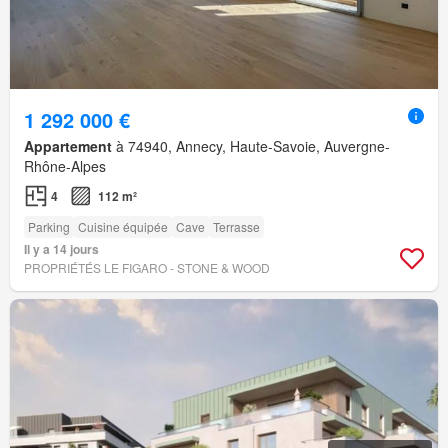
1 292 000 €
Appartement
à 74940, Annecy, Haute-Savoie, Auvergne-
Rhône-Alpes
4
112 m²
Parking
Cuisine équipée
Cave
Terrasse
Il y a 14 jours
PROPRIÉTÉS LE FIGARO - STONE & WOOD