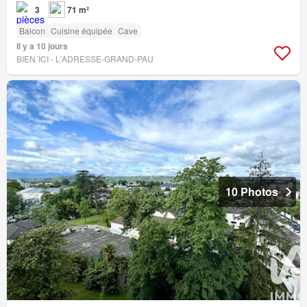
3
71 m²
Balcon
Cuisine équipée
Cave
Il y a 10 jours
BIEN´ICI - L'ADRESSE-GRAND-PAU
10 Photos