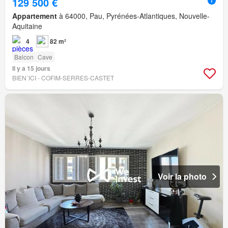
129 500 €
Appartement
à 64000, Pau, Pyrénées-Atlantiques, Nouvelle-
Aquitaine
4
82 m²
Balcon
Cave
Il y a 15 jours
BIEN´ICI - COFIM-SERRES-CASTET
Voir la photo