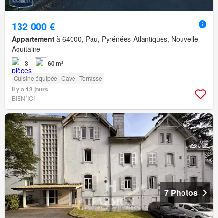
132 000 €
Appartement
à 64000, Pau, Pyrénées-Atlantiques, Nouvelle-
Aquitaine
3
60 m²
Cuisine équipée
Cave
Terrasse
Il y a 13 jours
BIEN´ICI
7 Photos