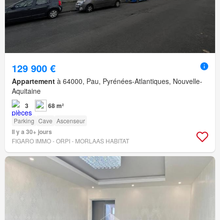
129 900 €
Appartement
à 64000, Pau, Pyrénées-Atlantiques, Nouvelle-
Aquitaine
3
68 m²
Parking
Cave
Ascenseur
Il y a 30+ jours
FIGARO IMMO - ORPI - MORLAAS HABITAT