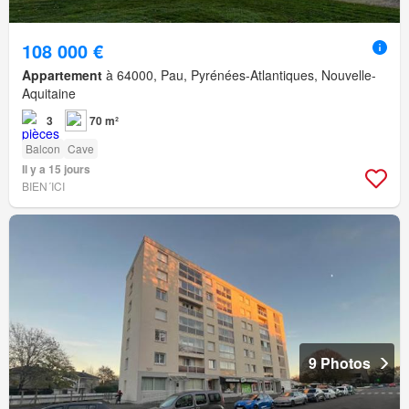
108 000 €
Appartement
à 64000, Pau, Pyrénées-Atlantiques, Nouvelle-
Aquitaine
3
70 m²
Balcon
Cave
Il y a 15 jours
BIEN´ICI
9 Photos