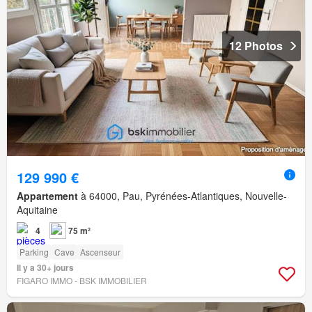
12 Photos
129 990 €
Appartement
à 64000, Pau, Pyrénées-Atlantiques, Nouvelle-
Aquitaine
4
75 m²
Parking
Cave
Ascenseur
Il y a 30+ jours
FIGARO IMMO - BSK IMMOBILIER