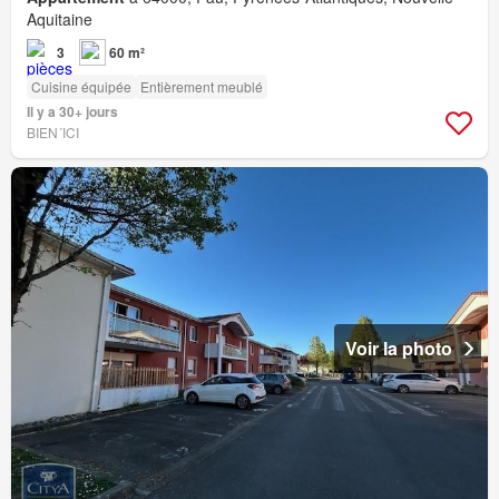
Aquitaine
3
60 m²
Cuisine équipée
Entièrement meublé
Il y a 30+ jours
BIEN´ICI
Voir la photo