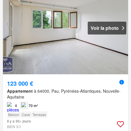
Voir la photo
123 000 €
Appartement
à 64000, Pau, Pyrénées-Atlantiques, Nouvelle-
Aquitaine
4
70 m²
Balcon
Cave
Terrasse
Il y a 30+ jours
BIEN´ICI