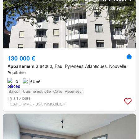
130 000 €
Appartement
à 64000, Pau, Pyrénées-Atlantiques, Nouvelle-
Aquitaine
3
64 m²
Balcon
Cuisine équipée
Cave
Ascenseur
Il y a 16 jours
FIGARO IMMO - BSK IMMOBILIER