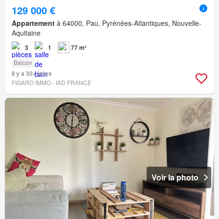
129 000 €
Appartement
à 64000, Pau, Pyrénées-Atlantiques, Nouvelle-
Aquitaine
3
1
77 m²
Balcon
Il y a 30+ jours
FIGARO IMMO - IAD FRANCE
Voir la photo