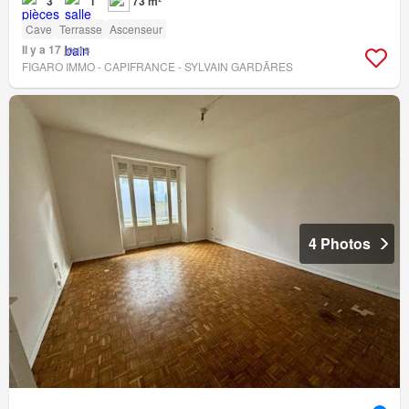
3
1
73 m²
Cave
Terrasse
Ascenseur
Il y a 17 jours
FIGARO IMMO - CAPIFRANCE - SYLVAIN GARDÃRES
4 Photos