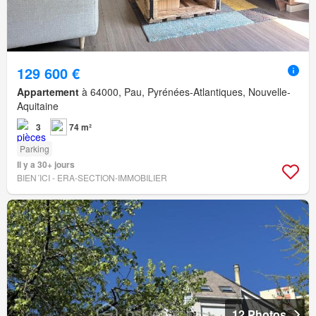
129 600 €
Appartement
à 64000, Pau, Pyrénées-Atlantiques, Nouvelle-
Aquitaine
3
74 m²
Parking
Il y a 30+ jours
BIEN´ICI - ERA-SECTION-IMMOBILIER
12 Photos