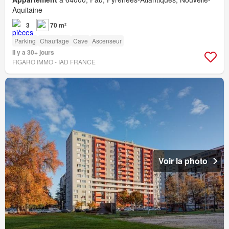
Aquitaine
3
70 m²
Parking
Chauffage
Cave
Ascenseur
Il y a 30+ jours
FIGARO IMMO - IAD FRANCE
Voir la photo