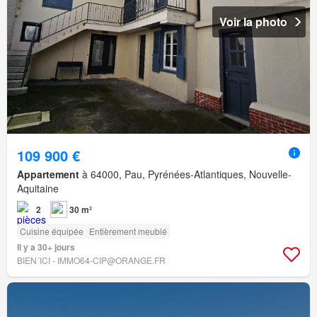
Voir la photo
109 900 €
Appartement
à 64000, Pau, Pyrénées-Atlantiques, Nouvelle-
Aquitaine
2
30 m²
Cuisine équipée
Entièrement meublé
Il y a 30+ jours
BIEN´ICI - IMMO64-CIP@ORANGE.FR