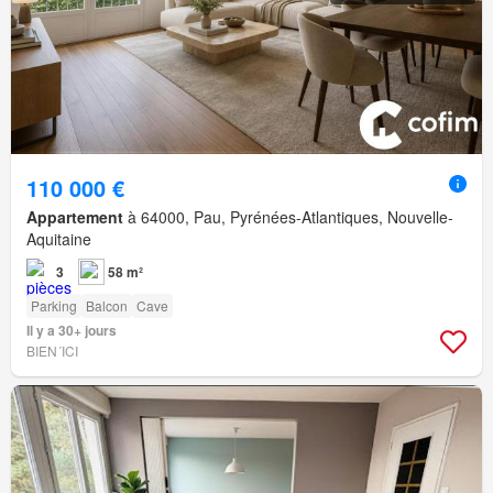
110 000 €
Appartement
à 64000, Pau, Pyrénées-Atlantiques, Nouvelle-
Aquitaine
3
58 m²
Parking
Balcon
Cave
Il y a 30+ jours
BIEN´ICI