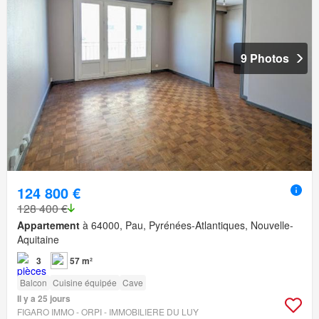
9 Photos
124 800 €
128 400 €
Appartement
à 64000, Pau, Pyrénées-Atlantiques, Nouvelle-
Aquitaine
3
57 m²
Balcon
Cuisine équipée
Cave
Il y a 25 jours
FIGARO IMMO - ORPI - IMMOBILIERE DU LUY