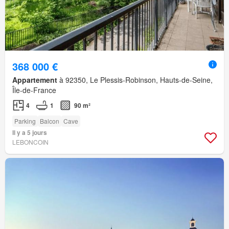
368 000 €
Appartement
à 92350, Le Plessis-Robinson, Hauts-de-Seine,
Île-de-France
4
1
90 m²
Parking
Balcon
Cave
Il y a 5 jours
LEBONCOIN