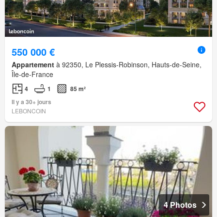
550 000 €
Appartement
à 92350, Le Plessis-Robinson, Hauts-de-Seine,
Île-de-France
4
1
85 m²
Il y a 30+ jours
LEBONCOIN
4 Photos