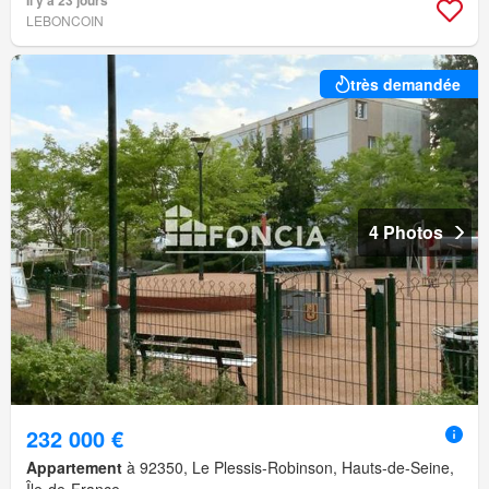
LEBONCOIN
très demandée
4 Photos
232 000 €
Appartement
à 92350, Le Plessis-Robinson, Hauts-de-Seine,
Île-de-France