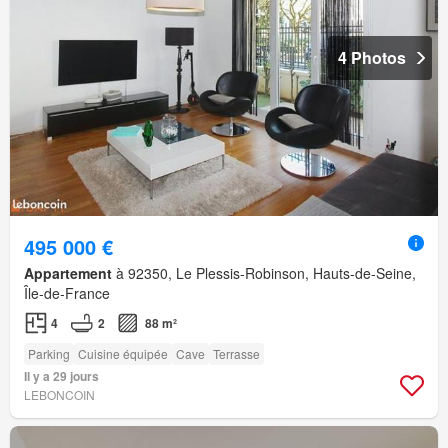
4 Photos
495 000 €
Appartement
à 92350, Le Plessis-Robinson, Hauts-de-Seine,
Île-de-France
4
2
88 m²
Parking
Cuisine équipée
Cave
Terrasse
Il y a 29 jours
LEBONCOIN