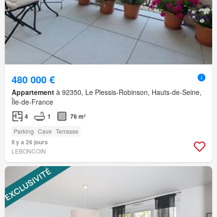
480 000 €
Appartement
à 92350, Le Plessis-Robinson, Hauts-de-Seine,
Île-de-France
4
1
76 m²
Parking
Cave
Terrasse
Il y a 26 jours
LEBONCOIN