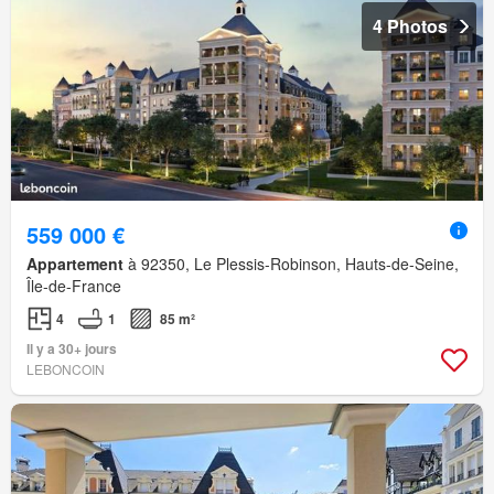
4 Photos
559 000 €
Appartement
à 92350, Le Plessis-Robinson, Hauts-de-Seine,
Île-de-France
4
1
85 m²
Il y a 30+ jours
LEBONCOIN