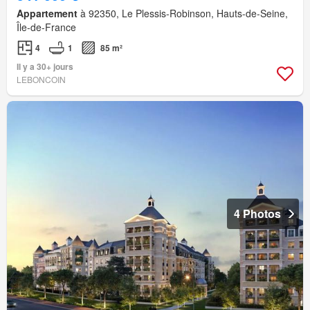
Appartement
à 92350, Le Plessis-Robinson, Hauts-de-Seine,
Île-de-France
4
1
85 m²
Il y a 30+ jours
LEBONCOIN
4 Photos