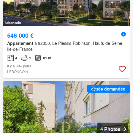
546 000 €
Appartement
à 92350, Le Plessis-Robinson, Hauts-de-Seine,
Île-de-France
4
1
81 m²
Il y a 30+ jours
LEBONCOIN
très demandée
4 Photos