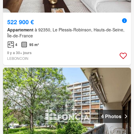
522 900 €
Appartement
à 92350, Le Plessis-Robinson, Hauts-de-Seine,
Île-de-France
4
95 m²
Il y a 30+ jours
LEBONCOIN
4 Photos