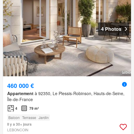
4 Photos
460 000 €
Appartement
à 92350, Le Plessis-Robinson, Hauts-de-Seine,
Île-de-France
4
79 m²
Balcon
Terrasse
Jardin
Il y a 30+ jours
LEBONCOIN