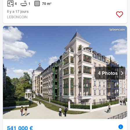
4
1
70 m²
Il y a 17 jours
LEBONCOIN
4 Photos
541 000 €