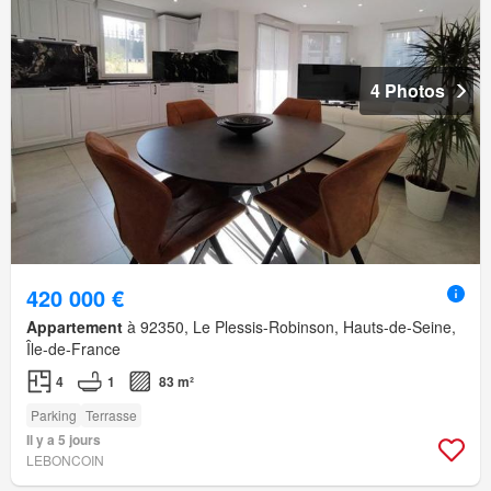
4 Photos
420 000 €
Appartement
à 92350, Le Plessis-Robinson, Hauts-de-Seine,
Île-de-France
4
1
83 m²
Parking
Terrasse
Il y a 5 jours
LEBONCOIN