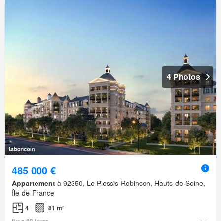
4 Photos
485 000 €
Appartement
à 92350, Le Plessis-Robinson, Hauts-de-Seine,
Île-de-France
4
81 m²
Il y a 23 jours