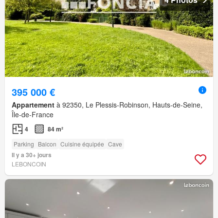
395 000 €
Appartement
à 92350, Le Plessis-Robinson, Hauts-de-Seine,
Île-de-France
4
84 m²
Parking
Balcon
Cuisine équipée
Cave
Il y a 30+ jours
LEBONCOIN