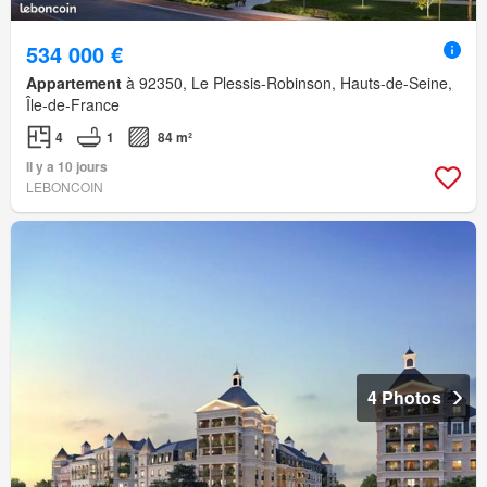
534 000 €
Appartement
à 92350, Le Plessis-Robinson, Hauts-de-Seine,
Île-de-France
4
1
84 m²
Il y a 10 jours
LEBONCOIN
4 Photos