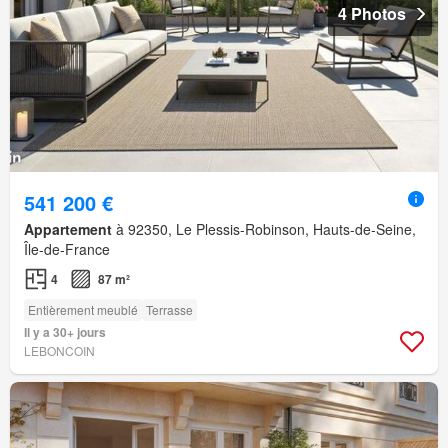
4 Photos
541 200 €
Appartement
à 92350, Le Plessis-Robinson, Hauts-de-Seine,
Île-de-France
4
87 m²
Entièrement meublé
Terrasse
Il y a 30+ jours
LEBONCOIN