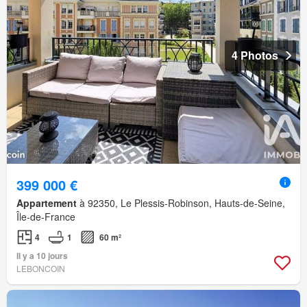
4 Photos
399 000 €
Appartement
à 92350, Le Plessis-Robinson, Hauts-de-Seine,
Île-de-France
4
1
60 m²
Il y a 10 jours
LEBONCOIN