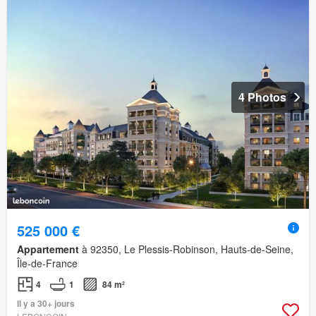
4 Photos
525 000 €
Appartement
à 92350, Le Plessis-Robinson, Hauts-de-Seine,
Île-de-France
4
1
84 m²
Il y a 30+ jours