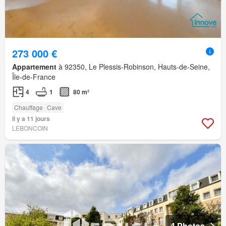
273 000 €
Appartement
à 92350, Le Plessis-Robinson, Hauts-de-Seine,
Île-de-France
4
1
80 m²
Chauffage
Cave
Il y a 11 jours
LEBONCOIN
4 Photos