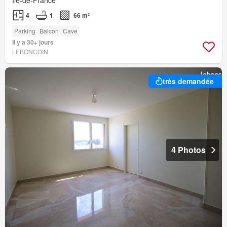
4
1
66 m²
Parking
Balcon
Cave
Il y a 30+ jours
LEBONCOIN
très demandée
4 Photos