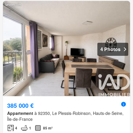
4 Photos
385 000 €
Appartement
à 92350, Le Plessis-Robinson, Hauts-de-Seine,
Île-de-France
4
1
85 m²