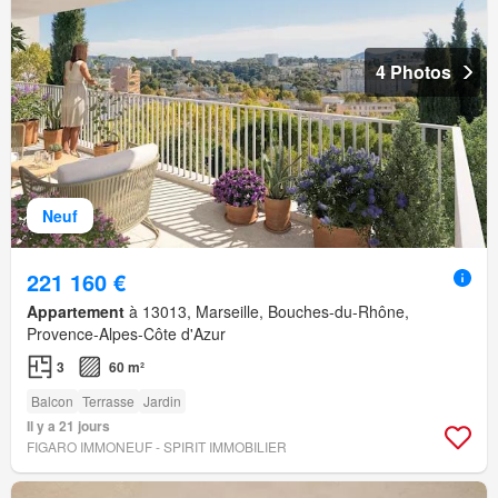
4 Photos
Neuf
221 160 €
Appartement
à 13013, Marseille, Bouches-du-Rhône,
Provence-Alpes-Côte d'Azur
3
60 m²
Balcon
Terrasse
Jardin
Il y a 21 jours
FIGARO IMMONEUF - SPIRIT IMMOBILIER