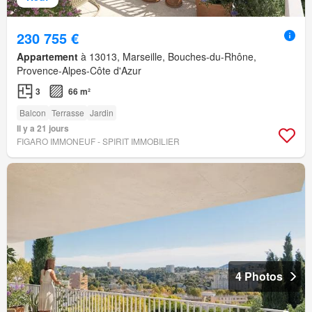
230 755 €
Appartement
à 13013, Marseille, Bouches-du-Rhône,
Provence-Alpes-Côte d'Azur
3
66 m²
Balcon
Terrasse
Jardin
Il y a 21 jours
FIGARO IMMONEUF - SPIRIT IMMOBILIER
4 Photos