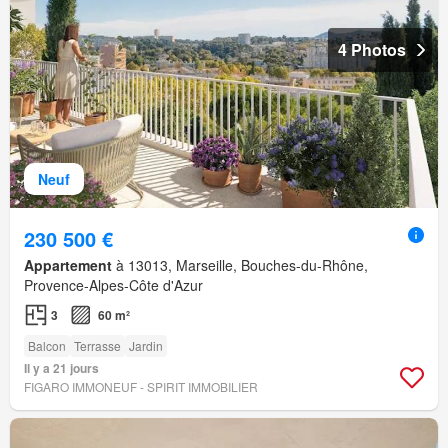
4 Photos
Neuf
230 500 €
Appartement
à 13013, Marseille, Bouches-du-Rhône,
Provence-Alpes-Côte d'Azur
3
60 m²
Balcon
Terrasse
Jardin
Il y a 21 jours
FIGARO IMMONEUF - SPIRIT IMMOBILIER