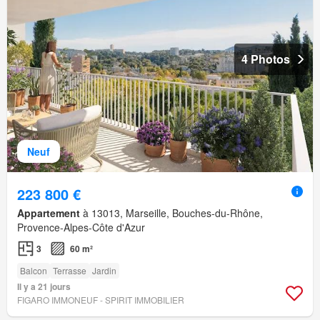
4 Photos
Neuf
223 800 €
Appartement
à 13013, Marseille, Bouches-du-Rhône,
Provence-Alpes-Côte d'Azur
3
60 m²
Balcon
Terrasse
Jardin
Il y a 21 jours
FIGARO IMMONEUF - SPIRIT IMMOBILIER