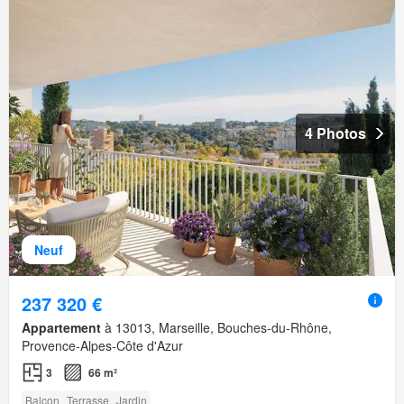
4 Photos
Neuf
237 320 €
Appartement
à 13013, Marseille, Bouches-du-Rhône,
Provence-Alpes-Côte d'Azur
3
66 m²
Balcon
Terrasse
Jardin