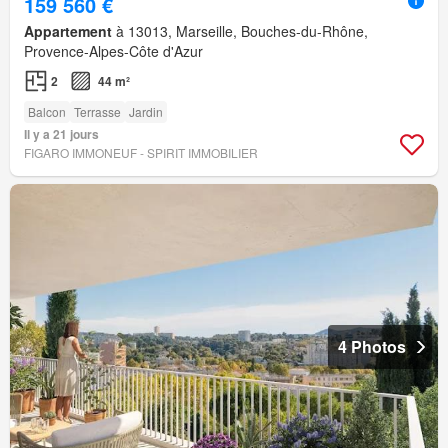
159 560 €
Appartement
à 13013, Marseille, Bouches-du-Rhône,
Provence-Alpes-Côte d'Azur
2
44 m²
Balcon
Terrasse
Jardin
Il y a 21 jours
FIGARO IMMONEUF - SPIRIT IMMOBILIER
4 Photos