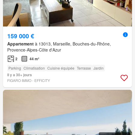
159 000 €
Appartement
à 13013, Marseille, Bouches-du-Rhône,
Provence-Alpes-Côte d'Azur
2
44 m²
Parking
Climatisation
Cuisine équipée
Terrasse
Jardin
Il y a 30+ jours
FIGARO IMMO - EFFICITY