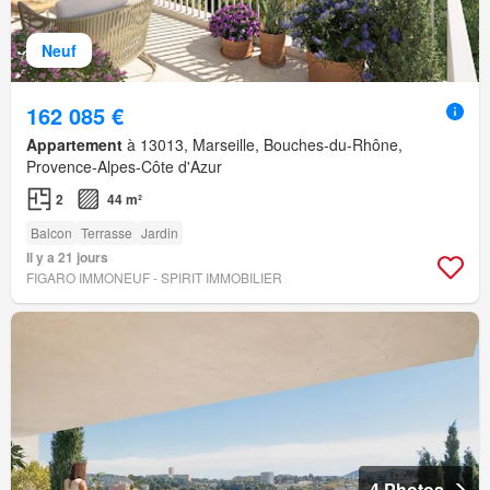
Neuf
162 085 €
Appartement
à 13013, Marseille, Bouches-du-Rhône,
Provence-Alpes-Côte d'Azur
2
44 m²
Balcon
Terrasse
Jardin
Il y a 21 jours
FIGARO IMMONEUF - SPIRIT IMMOBILIER
4 Photos