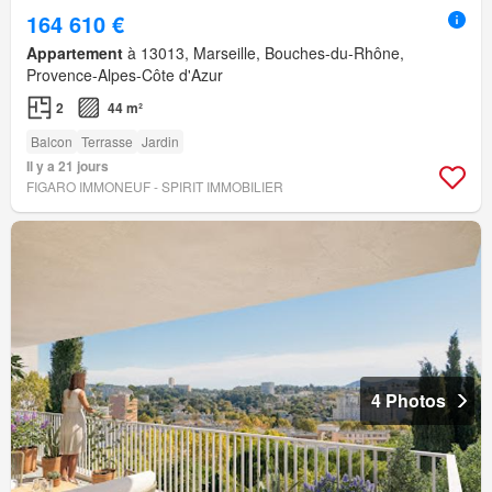
164 610 €
Appartement
à 13013, Marseille, Bouches-du-Rhône,
Provence-Alpes-Côte d'Azur
2
44 m²
Balcon
Terrasse
Jardin
Il y a 21 jours
FIGARO IMMONEUF - SPIRIT IMMOBILIER
4 Photos