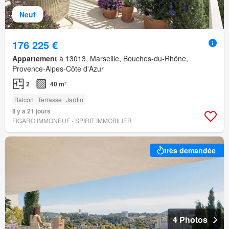
Neuf
176 225 €
Appartement
à 13013, Marseille, Bouches-du-Rhône,
Provence-Alpes-Côte d'Azur
2
40 m²
Balcon
Terrasse
Jardin
Il y a 21 jours
FIGARO IMMONEUF - SPIRIT IMMOBILIER
très demandée
4 Photos