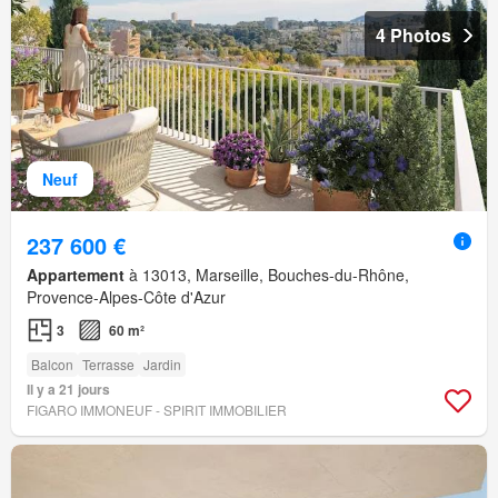
4 Photos
Neuf
237 600 €
Appartement
à 13013, Marseille, Bouches-du-Rhône,
Provence-Alpes-Côte d'Azur
3
60 m²
Balcon
Terrasse
Jardin
Il y a 21 jours
FIGARO IMMONEUF - SPIRIT IMMOBILIER