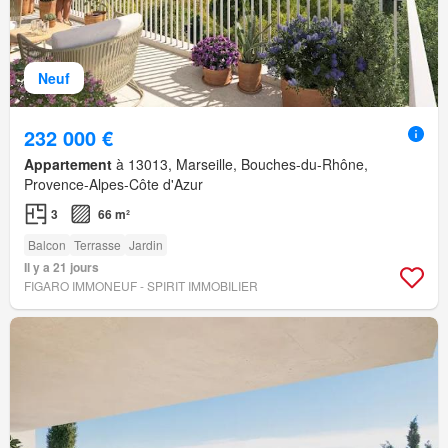
Neuf
232 000 €
Appartement
à 13013, Marseille, Bouches-du-Rhône,
Provence-Alpes-Côte d'Azur
3
66 m²
Balcon
Terrasse
Jardin
Il y a 21 jours
FIGARO IMMONEUF - SPIRIT IMMOBILIER