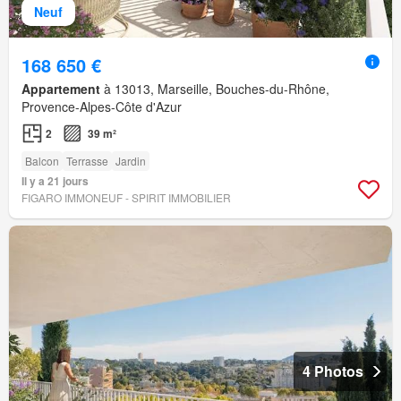
Neuf
168 650 €
Appartement
à 13013, Marseille, Bouches-du-Rhône,
Provence-Alpes-Côte d'Azur
2
39 m²
Balcon
Terrasse
Jardin
Il y a 21 jours
FIGARO IMMONEUF - SPIRIT IMMOBILIER
4 Photos