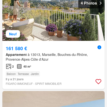
4 Photos
Neuf
161 580 €
Appartement
à 13013, Marseille, Bouches-du-Rhône,
Provence-Alpes-Côte d'Azur
2
40 m²
Balcon
Terrasse
Jardin
Il y a 21 jours
FIGARO IMMONEUF - SPIRIT IMMOBILIER