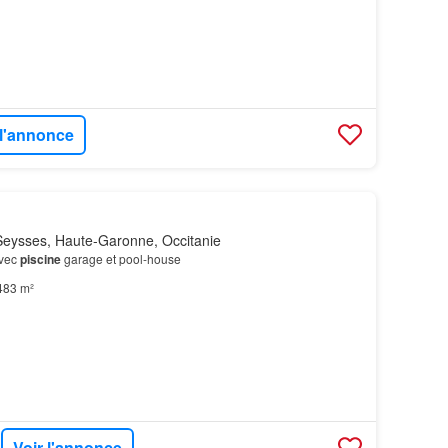
 l'annonce
eysses, Haute-Garonne, Occitanie
avec
piscine
garage et pool-house
483 m²
Voir l'annonce