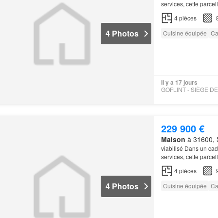
services, cette parce
épuré, fonctionnel et
4
pièces
4 Photos
Cuisine équipée
Ca
Il y a 17 jours
229 900 €
Maison
à 31600, 
viabilisé Dans un ca
services, cette parce
épuré, fonctionnel et
4
pièces
4 Photos
Cuisine équipée
Ca