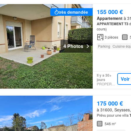
155 000 €
très demandée
Appartement
à 31
APPARTEMENT T3
d
cours)
3
pièces
4 Photos
Parking
Cuisine éq
Il y a 30+
Voir
jours
PROPERSTAR
175 000 €
à 31600, Seysses,
Prévu pour une villa
546 m²