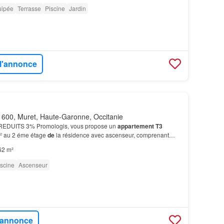
uipée
Terrasse
Piscine
Jardin
 l'annonce
600, Muret, Haute-Garonne, Occitanie
EDUITS 3% Promologis, vous propose un
appartement T3
 au 2 éme étage
de
la résidence avec ascenseur, comprenant
000€ •Adresse: 33 avenue
de
l'EUROPE 31600
MURET
• Cont…
62 m²
iscine
Ascenseur
l'annonce