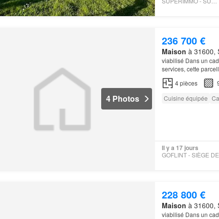
SUPERIMMO - SUPERIMMO
236 700 €
Maison
à 31600, 
viabilisé Dans un ca
services, cette parce
épuré, fonctionnel et
4
pièces
4 Photos
Cuisine équipée
Ca
Il y a 17 jours
228 800 €
Maison
à 31600, 
viabilisé Dans un ca