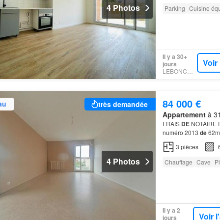
4 Photos
Parking
Cuisine éq
Il y a 30+
Voir
jours
LEBONCOIN
84 000 €
au
très demandée
Appartement
à 31
FRAIS
DE
NOTAIRE R
numéro 2013
de
62m²
cuisine
de
vente: 84 
3
pièces
4 Photos
Chauffage
Cave
P
Il y a 2
Voir 
jours