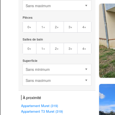
Sans maximum
Pièces
0+
1+
2+
3+
4+
Salles de bain
0+
1+
2+
3+
4+
Superficie
Sans minimum
Sans maximum
À proximité
Appartement Muret (319)
Appartement T3 Muret (319)