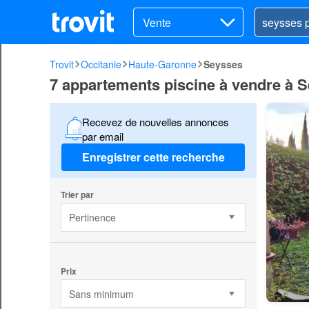
Vente
Trovit
Occitanie
Haute-Garonne
Seysses
7 appartements piscine à vendre à 
Recevez de nouvelles annonces
par email
Enregistrer cette recherche
Trier par
Pertinence
Prix
Sans minimum