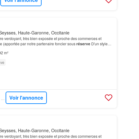
Seysses, Haute-Garonne, Occitanie
dre verdoyant, très bien exposée et proche des commerces et
lle (apportée par notre partenaire foncier sous
réserve
D'un style
 élégant, cette maison
T4
est modifi…
92 m²
ve
Voir l'annonce
GOFLINT - SIÈGE DE VENERQUE
Seysses, Haute-Garonne, Occitanie
dre verdoyant, très bien exposée et proche des commerces et