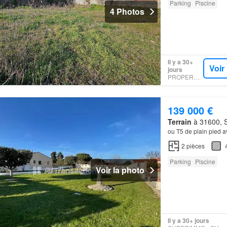
Parking
Piscine
4 Photos
Il y a 30+
Voir
jours
PROPERSTAR
139 000 €
Terrain
à 31600, S
ou T5 de plain pied 
2
pièces
Parking
Piscine
Voir la photo
Il y a 30+ jours