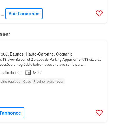
Voir l'annonce
GOFLINT - SIÈGE DE VENERQUE
sser
600, Eaunes, Haute-Garonne, Occitanie
t T3
avec Balcon et 2 places
de
Parking
Appartement T3
situé au
possède un agréable balcon avec une vue sur le parc…
1
salle de bain
64 m²
isine équipée
Cave
Piscine
Ascenseur
 l'annonce