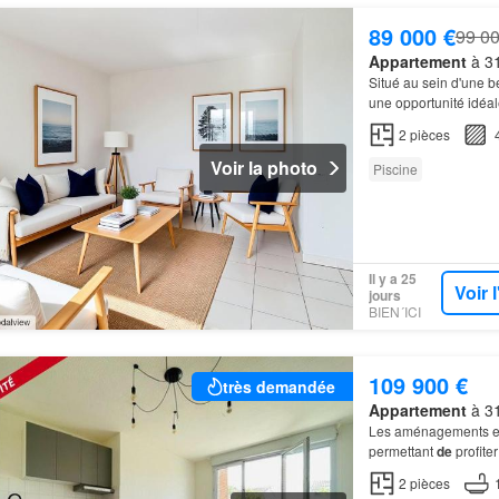
89 000 €
99 00
Appartement
à 31
Situé au sein d'une b
une opportunité idéal
2
pièces
Voir la photo
Piscine
Il y a 25
Voir 
jours
BIEN´ICI
109 900 €
très demandée
Appartement
à 31
Les aménagements e
permettant
de
profite
2
pièces