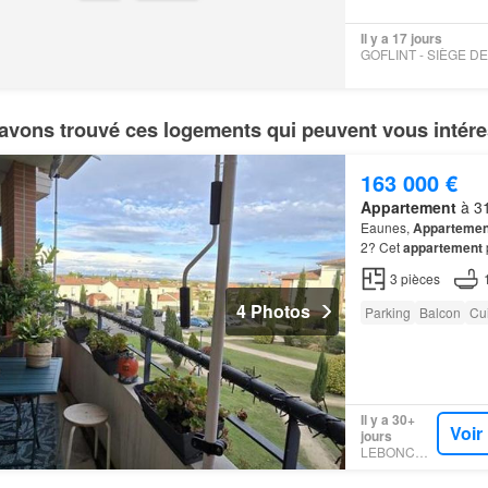
Il y a 17 jours
avons trouvé ces logements qui peuvent vous intére
163 000 €
Appartement
à 31
Eaunes,
Appartemen
2? Cet
appartement
3
pièces
4 Photos
Parking
Balcon
Cu
Il y a 30+
Voir
jours
LEBONCOIN