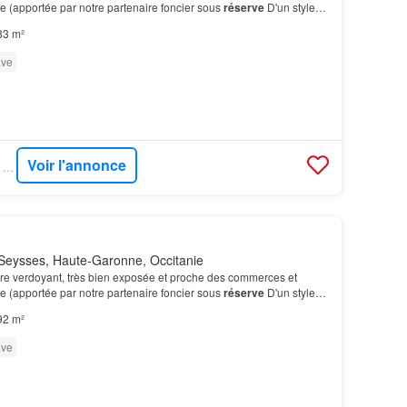
lle (apportée par notre partenaire foncier sous
réserve
D'un style
 élégant, cette maison
T4
est modifi…
83 m²
ve
Voir l'annonce
GOFLINT - SIÈGE DE VENERQUE
Seysses, Haute-Garonne, Occitanie
dre verdoyant, très bien exposée et proche des commerces et
lle (apportée par notre partenaire foncier sous
réserve
D'un style
 élégant, cette maison
T4
est modifi…
92 m²
ve