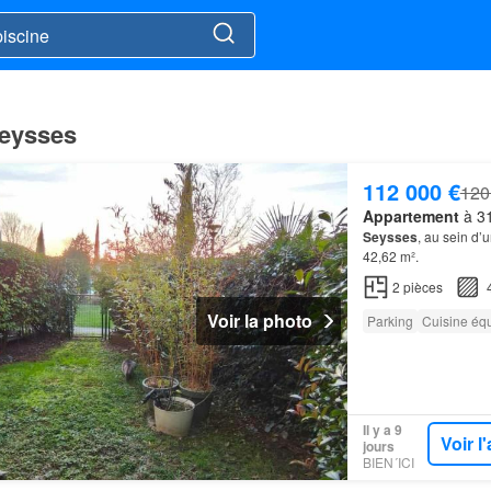
Seysses
112 000 €
120
Appartement
à 31
Seysses
, au sein d
42,62 m².
2
pièces
Voir la photo
Parking
Cuisine éq
Il y a 9
Voir 
jours
BIEN´ICI