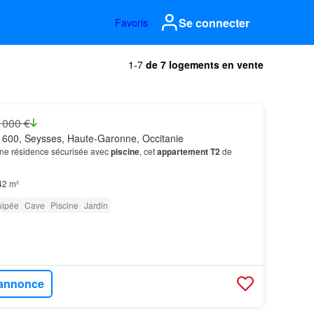
Se connecter
Favoris
1-7
de 7 logements en vente
 000 €
600, Seysses, Haute-Garonne, Occitanie
’une résidence sécurisée avec
piscine
, cet
appartement T2
de
42 m²
uipée
Cave
Piscine
Jardin
l'annonce