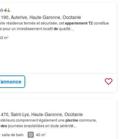
0 €
190, Auterive, Haute-Garonne, Occitanie
elle résidence fermée et sécurisée, cet
appartement T2
constitue
e pour un investissement locatif
de
qualité…
43 m²
l'annonce
470, Saint-Lys, Haute-Garonne, Occitanie
xtérieurs comprennent également une
piscine
commune,
r
des
journées ensoleillées en toute sérénité…
1
salle de bain
40 m²