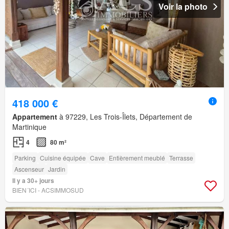
Voir la photo
418 000 €
Appartement
à 97229, Les Trois-Îlets, Département de
Martinique
4
80 m²
Parking
Cuisine équipée
Cave
Entièrement meublé
Terrasse
Ascenseur
Jardin
Il y a 30+ jours
BIEN´ICI - ACSIMMOSUD