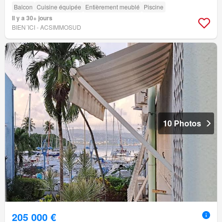
Balcon
Cuisine équipée
Entièrement meublé
Piscine
Il y a 30+ jours
BIEN´ICI - ACSIMMOSUD
10 Photos
205 000 €