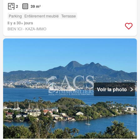
2
39 m²
Parking
Entièrement meublé
Terrasse
Il y a 30+ jours
BIEN´ICI - KAZA-IMMO
Voir la photo