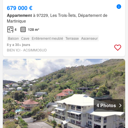
679 000 €
Appartement
à 97229, Les Trois-Îlets, Département de
Martinique
4
128 m²
Balcon
Cave
Entièrement meublé
Terrasse
Ascenseur
Il y a 30+ jours
BIEN´ICI - ACSIMMOSUD
4 Photos