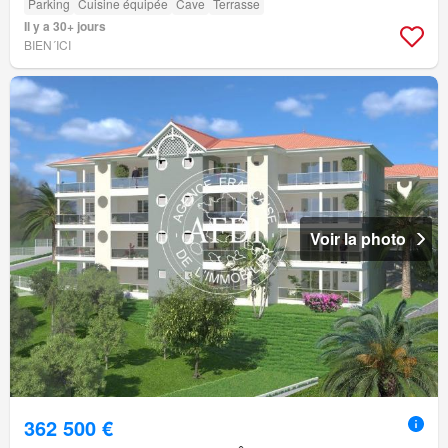
Parking
Cuisine équipée
Cave
Terrasse
Il y a 30+ jours
BIEN´ICI
Voir la photo
362 500 €