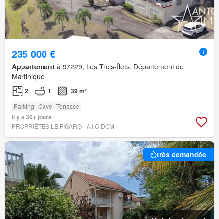
235 000 €
Appartement
à 97229, Les Trois-Îlets, Département de
Martinique
2
1
39 m²
Parking
Cave
Terrasse
Il y a 30+ jours
PROPRIÉTÉS LE FIGARO - A.I.C DOM
très demandée