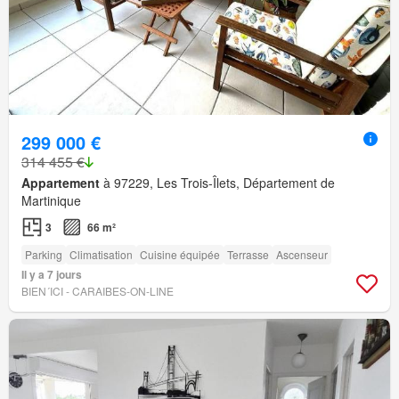
299 000 €
314 455 €
Appartement
à 97229, Les Trois-Îlets, Département de
Martinique
3
66 m²
Parking
Climatisation
Cuisine équipée
Terrasse
Ascenseur
Il y a 7 jours
BIEN´ICI - CARAIBES-ON-LINE