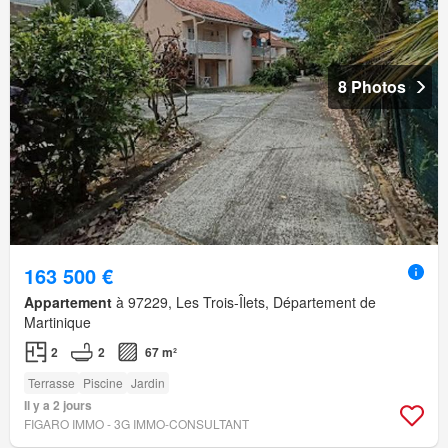
8 Photos
163 500 €
Appartement
à 97229, Les Trois-Îlets, Département de
Martinique
2
2
67 m²
Terrasse
Piscine
Jardin
Il y a 2 jours
FIGARO IMMO - 3G IMMO-CONSULTANT