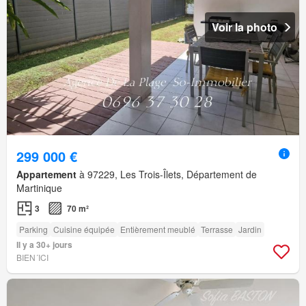
Voir la photo
299 000 €
Appartement
à 97229, Les Trois-Îlets, Département de
Martinique
3
70 m²
Parking
Cuisine équipée
Entièrement meublé
Terrasse
Jardin
Il y a 30+ jours
BIEN´ICI