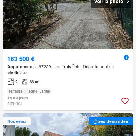
Voir la photo
163 500 €
Appartement
à 97229, Les Trois-Îlets, Département de
Martinique
2
66 m²
Terrasse
Piscine
Jardin
Il y a 3 jours
BIEN´ICI
Nouveau
très demandée