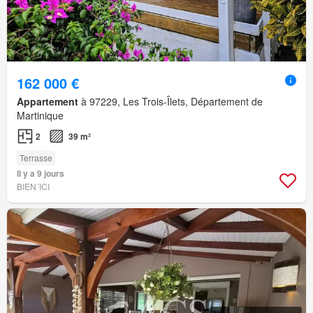
162 000 €
Appartement
à 97229, Les Trois-Îlets, Département de
Martinique
2
39 m²
Terrasse
Il y a 9 jours
BIEN´ICI