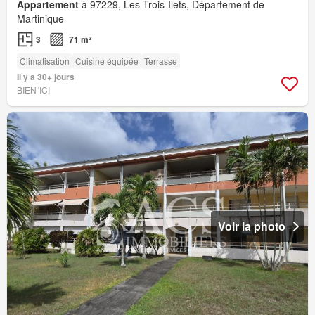
Appartement
à 97229, Les Trois-Îlets, Département de
Martinique
3
71 m²
Climatisation
Cuisine équipée
Terrasse
Il y a 30+ jours
BIEN´ICI
Voir la photo