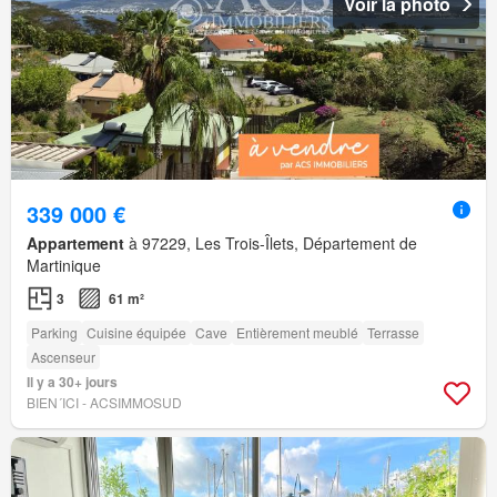
Voir la photo
339 000 €
Appartement
à 97229, Les Trois-Îlets, Département de
Martinique
3
61 m²
Parking
Cuisine équipée
Cave
Entièrement meublé
Terrasse
Ascenseur
Il y a 30+ jours
BIEN´ICI - ACSIMMOSUD