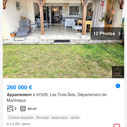
10 Photos
260 000 €
Appartement
à 97229, Les Trois-Îlets, Département de
Martinique
2
44 m²
Cuisine équipée
Terrasse
Ascenseur
Jardin
Il y a 30+ jours