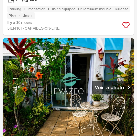
Parking
Climatisation
Cuisine équipée
Entièrement meublé
Terrasse
Piscine
Jardin
Il y a 30+ jours
BIEN´ICI - CARAIBES-ON-LINE
Voir la photo