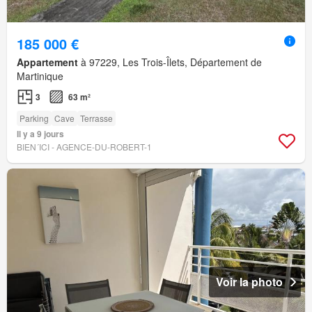
185 000 €
Appartement
à 97229, Les Trois-Îlets, Département de
Martinique
3
63 m²
Parking
Cave
Terrasse
Il y a 9 jours
BIEN´ICI - AGENCE-DU-ROBERT-1
Voir la photo