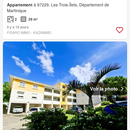
Appartement
à 97229, Les Trois-Îlets, Département de
Martinique
2
29 m²
Il y a 19 jours
FIGARO IMMO - KAZAIMMO
Voir la photo