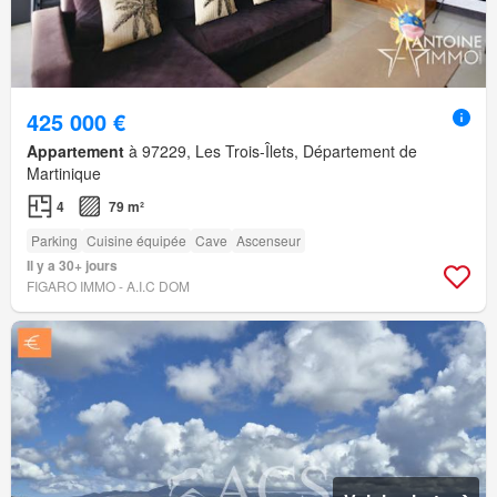
425 000 €
Appartement
à 97229, Les Trois-Îlets, Département de
Martinique
4
79 m²
Parking
Cuisine équipée
Cave
Ascenseur
Il y a 30+ jours
FIGARO IMMO - A.I.C DOM