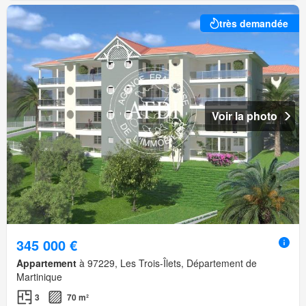
très demandée
Voir la photo
345 000 €
Appartement
à 97229, Les Trois-Îlets, Département de
Martinique
3
70 m²