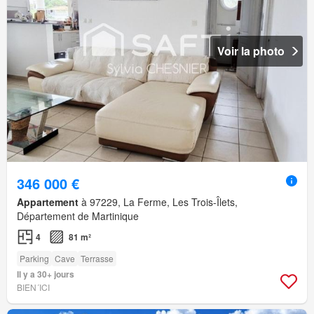
Voir la photo
346 000 €
Appartement
à 97229, La Ferme, Les Trois-Îlets,
Département de Martinique
4
81 m²
Parking
Cave
Terrasse
Il y a 30+ jours
BIEN´ICI