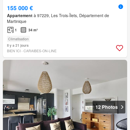
155 000 €
Appartement
à 97229, Les Trois-Îlets, Département de
Martinique
1
34 m²
Climatisation
Il y a 21 jours
BIEN´ICI - CARAIBES-ON-LINE
12 Photos