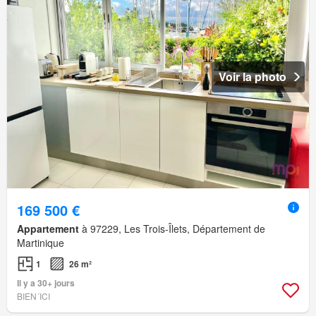
Voir la photo
169 500 €
Appartement
à 97229, Les Trois-Îlets, Département de
Martinique
1
26 m²
Il y a 30+ jours
BIEN´ICI