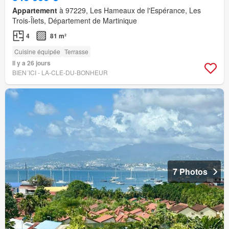
Appartement
à 97229, Les Hameaux de l'Espérance, Les
Trois-Îlets, Département de Martinique
4
81 m²
Cuisine équipée
Terrasse
Il y a 26 jours
BIEN´ICI - LA-CLE-DU-BONHEUR
7 Photos