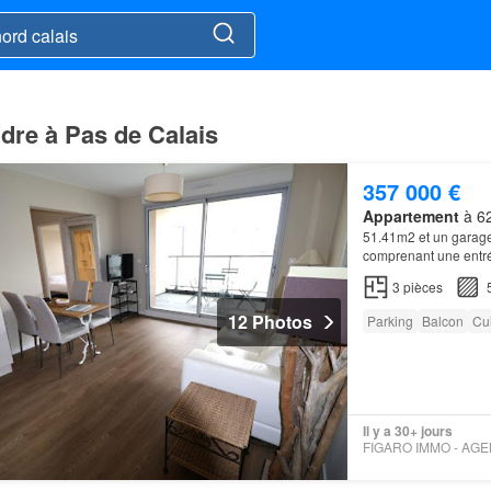
dre à Pas de Calais
357 000 €
Appartement
à 62
51.41m2 et un garage
comprenant une entré
3
pièces
12 Photos
Parking
Balcon
Cu
Il y a 30+ jours