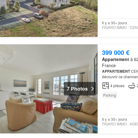
Il y a 30+ jours
399 000 €
Appartement
à 62
France
APPARTEMENT
CEN
découvrir ce charma
cœur du Les atouts:
A
4
pièces
7 Photos
Parking
Il y a 30+ jours