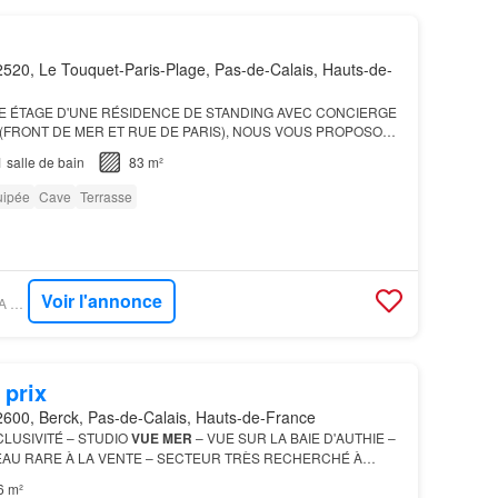
520, Le Touquet-Paris-Plage, Pas-de-Calais, Hauts-de-
E ÉTAGE D'UNE RÉSIDENCE DE STANDING AVEC CONCIERGE
(FRONT DE MER ET RUE DE PARIS), NOUS VOUS PROPOSONS
PARTEMENT
GRAND SÉJOUR SUR BALCON-TERRASSE,
1
salle de bain
83 m²
SÉPARÉE, TROI…
uipée
Cave
Terrasse
Voir l'annonce
FIGARO IMMO - VILLA LE TOUQUET
 prix
600, Berck, Pas-de-Calais, Hauts-de-France
XCLUSIVITÉ – STUDIO
VUE MER
– VUE SUR LA BAIE D'AUTHIE –
'EAU RARE À LA VENTE – SECTEUR TRÈS RECHERCHÉ À
é Studio avec
vue mer
& vue Baie d'Authie ? Emplacement unique
6 m²