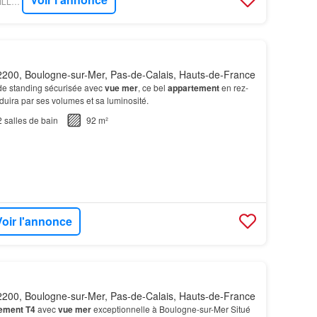
FIGARO IMMO - LA VILLA IMMOBILIER
200, Boulogne-sur-Mer, Pas-de-Calais, Hauts-de-France
de standing sécurisée avec
vue mer
, ce bel
appartement
en rez-
uira par ses volumes et sa luminosité.
2
salles de bain
92 m²
Voir l'annonce
200, Boulogne-sur-Mer, Pas-de-Calais, Hauts-de-France
ement T4
avec
vue mer
exceptionnelle à Boulogne-sur-Mer Situé