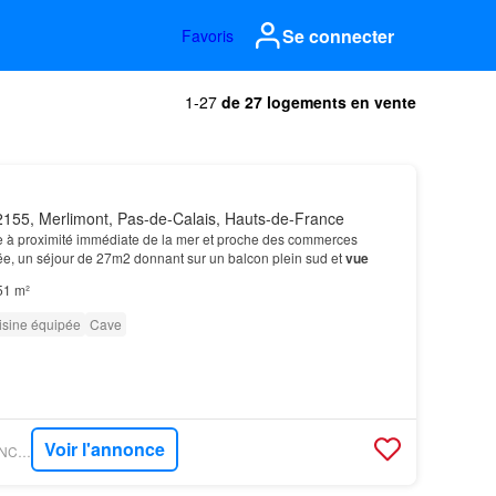
Se connecter
Favoris
1-27
de 27 logements en vente
155, Merlimont, Pas-de-Calais, Hauts-de-France
 à proximité immédiate de la mer et proche des commerces
e, un séjour de 27m2 donnant sur un balcon plein sud et
vue
51 m²
isine équipée
Cave
Voir l'annonce
FIGARO IMMO - AGENCE ROBERVAL