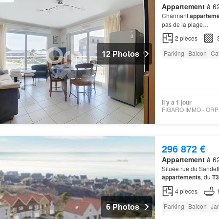
Appartement
à 62
Charmant
apparteme
pas de la plage…
2
pièces
12 Photos
Parking
Balcon
Ca
Il y a 1 jour
296 872 €
Appartement
à 62
Située rue du Sandett
appartements
, du
T3
logement bénéficie d'u
4
pièces
6 Photos
Parking
Balcon
Jar