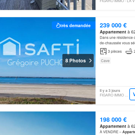
239 000 €
très demandée
Appartement
à 62
Dans une résidence 
de-chaussée vous séd
3
pièces
8 Photos
Cave
Il y a 3 jours
FIGARO IMMO - SAFTI
198 000 €
Appartement
à 62
À VENDRE –
Appart