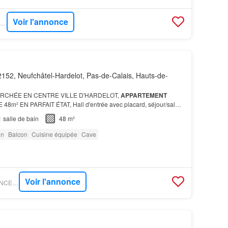
Voir l'annonce
O IMMO - AGENCE AFTIM
152, Neufchâtel-Hardelot, Pas-de-Calais, Hauts-de-
RCHÉE EN CENTRE VILLE D'HARDELOT,
APPARTEMENT
m² EN PARFAIT ÉTAT, Hall d'entrée avec placard, séjour/salon
d Ouest
vue mer
, cuisine ouverte aménagée et équipée, WC
1
salle de bain
48 m²
on
Balcon
Cuisine équipée
Cave
Voir l'annonce
FIGARO IMMO - AGENCE COUTHEILLAS