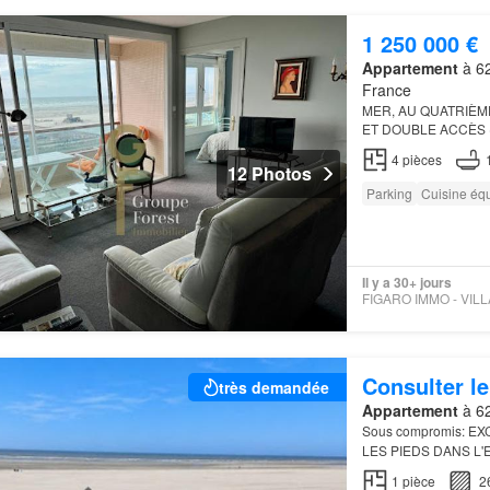
1 250 000 €
Appartement
à 62
France
MER, AU QUATRIÈM
ET DOUBLE ACCÈS 
A LA VENTE CET
AP
4
pièces
CUISINE ÉQUIPÉE 
12 Photos
Parking
Cuisine éq
Il y a 30+ jours
Consulter le
très demandée
Appartement
à 62
Sous compromis: E
LES PIEDS DANS L
vendre en exclusivit
1
pièce
2
les…