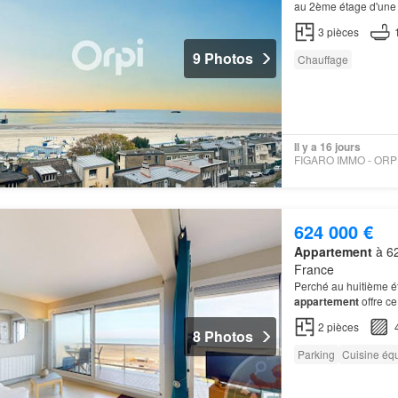
au 2ème étage d'une 
appartement
est une 
3
pièces
9 Photos
Chauffage
Il y a 16 jours
624 000 €
Appartement
à 62
France
Perché au huitième é
appartement
offre ce
recherchées: une
vu
2
pièces
8 Photos
Parking
Cuisine éq