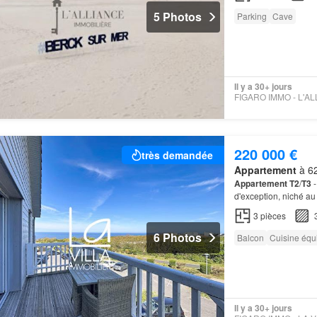
5 Photos
Parking
Cave
Il y a 30+ jours
220 000 €
très demandée
Appartement
à 62
Appartement T2
/
T3
-
d'exception, niché a
3
pièces
6 Photos
Balcon
Cuisine équ
Il y a 30+ jours