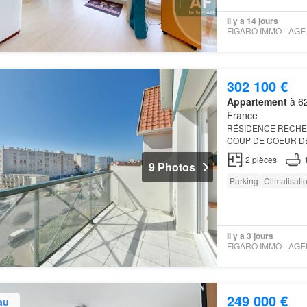
Il y a 14 jours
FIGAR
302 100 €
Appartement
à 62
France
RÉSIDENCE RECHE
COUP DE COEUR DE 48
avec balcon expo Su
2
pièces
séparé,…
9 Photos
Parking
Climatisati
Il y a 3 jours
249 000 €
au