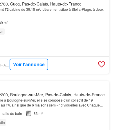
780, Cucq, Pas-de-Calais, Hauts-de-France
nt T2
cabine de 39,18 m², idéalement situé à Stella-Plage, à deux
39 m²
ve
Voir l'annonce
FIGARO IMMO - ORPI - AGENCE SAPIN
200, Boulogne-sur-Mer, Pas-de-Calais, Hauts-de-France
ie à Boulogne-sur-Mer, elle se compose d'un collectif de 19
au
T4
, ainsi que de 6 maisons semi-individuelles avec Chaque
n extérieur privatif, balcon ou jardin, p…
1
salle de bain
83 m²
din