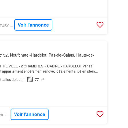
Voir l'annonce
FIGARO IMMO - CENTURY 21 LA CONCORDE
152, Neufchâtel-Hardelot, Pas-de-Calais, Hauts-de-
TRE VILLE - 2 CHAMBRES + CABINE - HARDELOT Venez
nt
appartement
entièrement rénové, idéalement situé en plein
ppartement
rénové 2 places de parking Local à vélos Résidenc…
2
salles de bain
77 m²
Voir l'annonce
FIGARO IMMO - AGENCE COUTHEILLAS