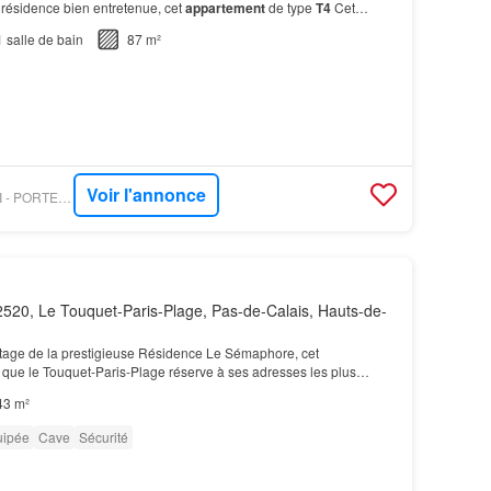
résidence bien entretenue, cet
appartement
de type
T4
Cet
opportunité rare sur le marché, pour convenir d'…
1
salle de bain
87 m²
Voir l'annonce
FIGARO IMMO - ORPI - PORTE NEUVE DERNIER SOU
520, Le Touquet-Paris-Plage, Pas-de-Calais, Hauts-de-
tage de la prestigieuse Résidence Le Sémaphore, cet
 que le Touquet-Paris-Plage réserve à ses adresses les plus
e mer
à 180°, dégagée et permanente, depuis le séjour…
43 m²
uipée
Cave
Sécurité