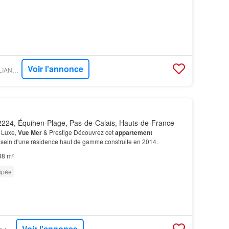
Voir l'annonce
FIGARO IMMO - L'ALLIANCE IMMOBILIERE
224, Équihen-Plage, Pas-de-Calais, Hauts-de-France
 Luxe,
Vue Mer
& Prestige Découvrez cet
appartement
u sein d'une résidence haut de gamme construite en 2014.
38 m²
ipée
Voir l'annonce