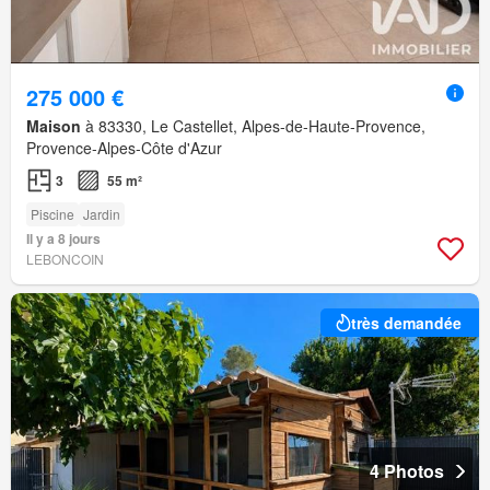
275 000 €
Maison
à 83330, Le Castellet, Alpes-de-Haute-Provence,
Provence-Alpes-Côte d'Azur
3
55 m²
Piscine
Jardin
Il y a 8 jours
LEBONCOIN
très demandée
4 Photos