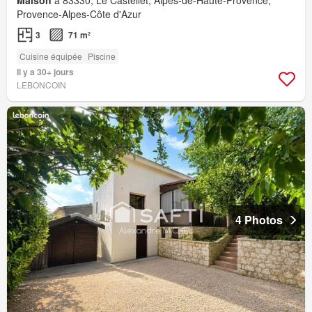
Maison
à 83330, Le Castellet, Alpes-de-Haute-Provence,
Provence-Alpes-Côte d'Azur
3
71 m²
Cuisine équipée
Piscine
Il y a 30+ jours
LEBONCOIN
4 Photos