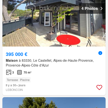
4 Photos
395 000 €
Maison
à 83330, Le Castellet, Alpes-de-Haute-Provence,
Provence-Alpes-Côte d'Azur
3
70 m²
Terrasse
Piscine
Il y a 30+ jours
LEBONCOIN