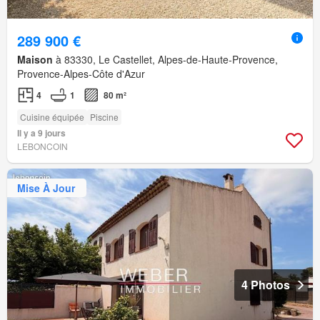
289 900 €
Maison
à 83330, Le Castellet, Alpes-de-Haute-Provence,
Provence-Alpes-Côte d'Azur
4
1
80 m²
Cuisine équipée
Piscine
Il y a 9 jours
LEBONCOIN
Mise À Jour
4 Photos