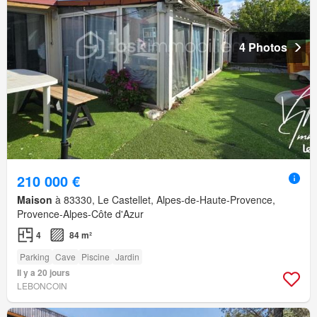
4 Photos
210 000 €
Maison
à 83330, Le Castellet, Alpes-de-Haute-Provence,
Provence-Alpes-Côte d'Azur
4
84 m²
Parking
Cave
Piscine
Jardin
Il y a 20 jours
LEBONCOIN