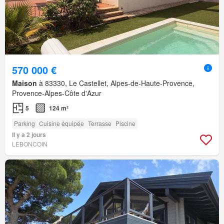
570 000 €
Maison
à 83330, Le Castellet, Alpes-de-Haute-Provence,
Provence-Alpes-Côte d'Azur
5
124 m²
Parking
Cuisine équipée
Terrasse
Piscine
Il y a 2 jours
LEBONCOIN