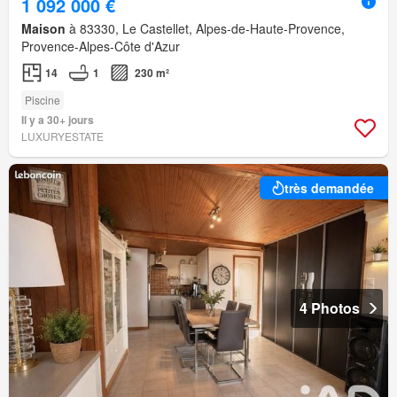
1 092 000 €
Maison
à 83330, Le Castellet, Alpes-de-Haute-Provence,
Provence-Alpes-Côte d'Azur
14
1
230 m²
Piscine
Il y a 30+ jours
LUXURYESTATE
très demandée
4 Photos