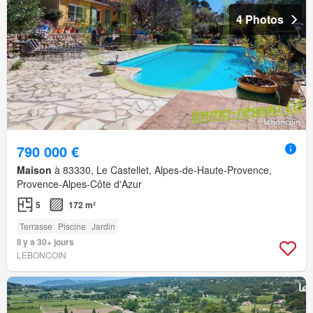
4 Photos
790 000 €
Maison
à 83330, Le Castellet, Alpes-de-Haute-Provence,
Provence-Alpes-Côte d'Azur
5
172 m²
Terrasse
Piscine
Jardin
Il y a 30+ jours
LEBONCOIN