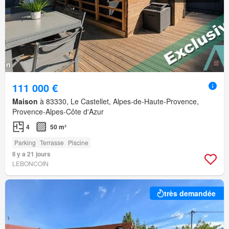
111 000 €
Maison
à 83330, Le Castellet, Alpes-de-Haute-Provence,
Provence-Alpes-Côte d'Azur
4
50 m²
Parking
Terrasse
Piscine
Il y a 21 jours
LEBONCOIN
très demandée