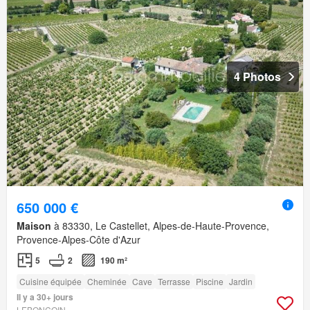
4 Photos
650 000 €
Maison
à 83330, Le Castellet, Alpes-de-Haute-Provence,
Provence-Alpes-Côte d'Azur
5
2
190 m²
Cuisine équipée
Cheminée
Cave
Terrasse
Piscine
Jardin
Il y a 30+ jours
LEBONCOIN