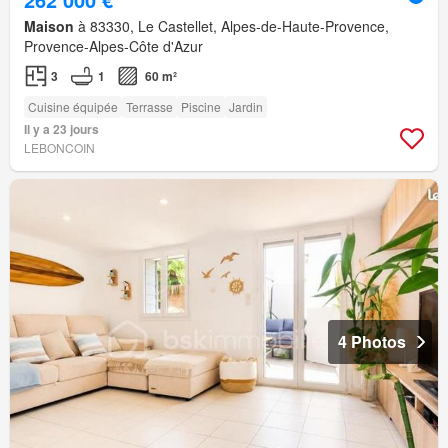
Maison
à 83330, Le Castellet, Alpes-de-Haute-Provence,
Provence-Alpes-Côte d'Azur
3
1
60 m²
Cuisine équipée
Terrasse
Piscine
Jardin
Il y a 23 jours
LEBONCOIN
4 Photos