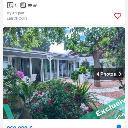
4
99 m²
Il y a 1 jour
LEBONCOIN
4 Photos
262 000 €