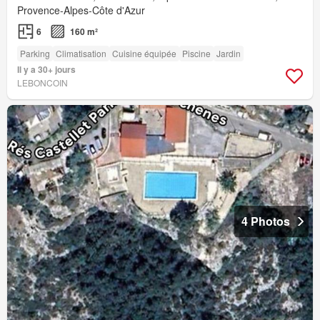
Provence-Alpes-Côte d'Azur
6
160 m²
Parking
Climatisation
Cuisine équipée
Piscine
Jardin
Il y a 30+ jours
LEBONCOIN
4 Photos