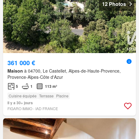
12 Photos
361 000 €
Maison
à 04700, Le Castellet, Alpes-de-Haute-Provence,
Provence-Alpes-Côte d'Azur
5
1
113 m²
Cuisine équipée
Terrasse
Piscine
Il y a 30+ jours
FIGARO IMMO - IAD FRANCE