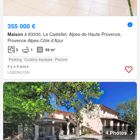
355 000 €
Maison
à 83330, Le Castellet, Alpes-de-Haute-Provence,
Provence-Alpes-Côte d'Azur
5
1
99 m²
Parking
Cuisine équipée
Piscine
Il y a 8 jours
LEBONCOIN
4 Photos