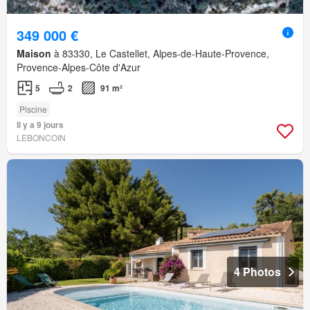
349 000 €
Maison
à 83330, Le Castellet, Alpes-de-Haute-Provence,
Provence-Alpes-Côte d'Azur
5
2
91 m²
Piscine
Il y a 9 jours
LEBONCOIN
4 Photos