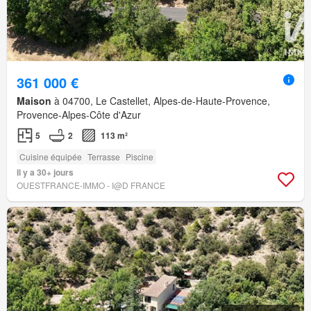
361 000 €
Maison
à 04700, Le Castellet, Alpes-de-Haute-Provence,
Provence-Alpes-Côte d'Azur
5
2
113 m²
Cuisine équipée
Terrasse
Piscine
Il y a 30+ jours
OUESTFRANCE-IMMO - I@D FRANCE