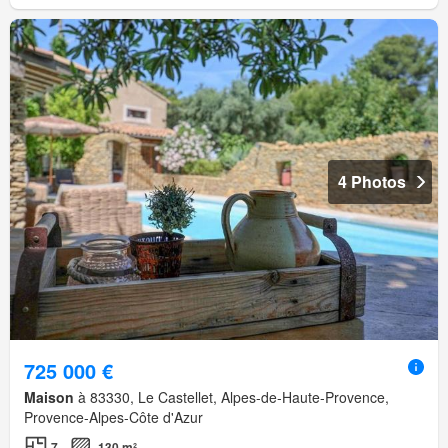
4 Photos
725 000 €
Maison
à 83330, Le Castellet, Alpes-de-Haute-Provence,
Provence-Alpes-Côte d'Azur
7
130 m²