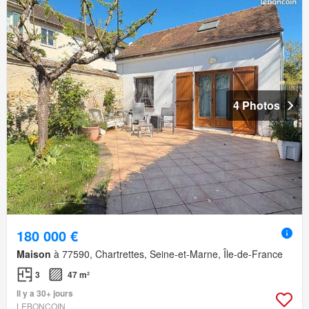
4 Photos
180 000 €
Maison
à 77590, Chartrettes, Seine-et-Marne, Île-de-France
3
47 m²
Il y a 30+ jours
LEBONCOIN