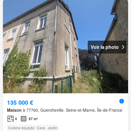
Voir la photo
135 000 €
Maison
à 77760, Guercheville, Seine-et-Marne, Île-de-France
4
97 m²
Cuisine équipée
Cave
Jardin