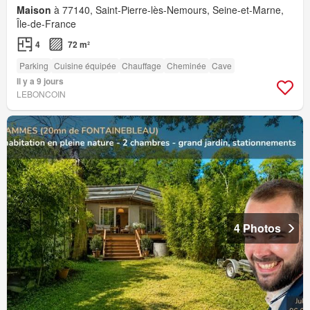
Maison
à 77140, Saint-Pierre-lès-Nemours, Seine-et-Marne,
Île-de-France
4
72 m²
Parking
Cuisine équipée
Chauffage
Cheminée
Cave
Il y a 9 jours
LEBONCOIN
4 Photos