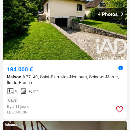
4 Photos
194 000 €
Maison
à 77140, Saint-Pierre-lès-Nemours, Seine-et-Marne,
Île-de-France
4
76 m²
Cave
Il y a 11 jours
LEBONCOIN