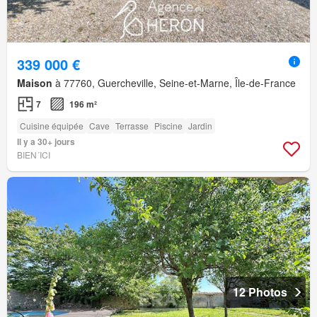
339 000 €
Maison
à 77760, Guercheville, Seine-et-Marne, Île-de-France
7
196 m²
Cuisine équipée
Cave
Terrasse
Piscine
Jardin
Il y a 30+ jours
BIEN´ICI
12 Photos