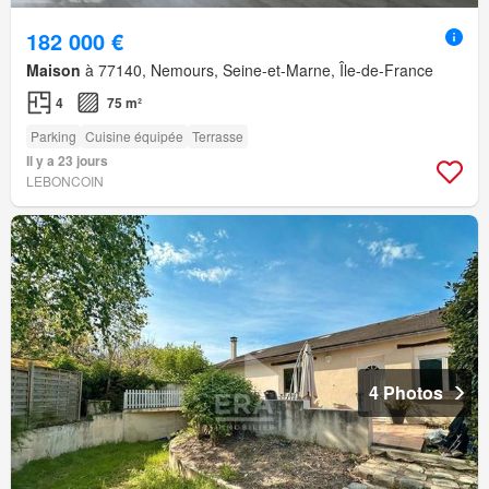
182 000 €
Maison
à 77140, Nemours, Seine-et-Marne, Île-de-France
4
75 m²
Parking
Cuisine équipée
Terrasse
Il y a 23 jours
LEBONCOIN
4 Photos