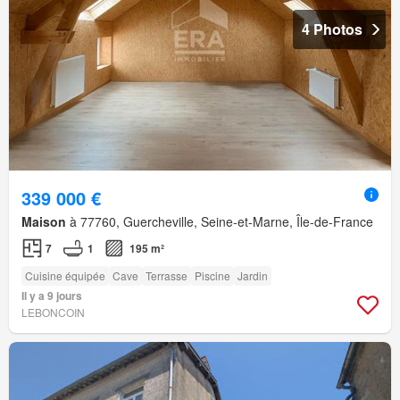
4 Photos
339 000 €
Maison
à 77760, Guercheville, Seine-et-Marne, Île-de-France
7
1
195 m²
Cuisine équipée
Cave
Terrasse
Piscine
Jardin
Il y a 9 jours
LEBONCOIN