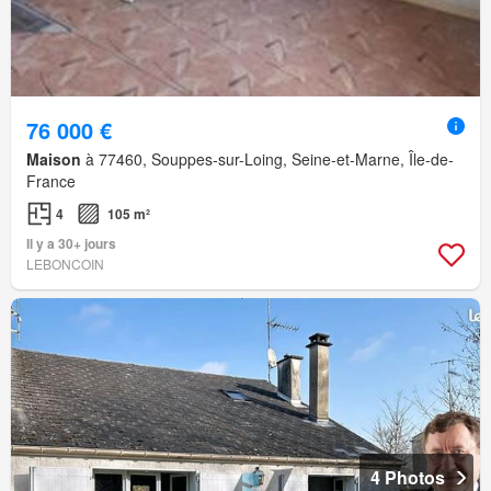
76 000 €
Maison
à 77460, Souppes-sur-Loing, Seine-et-Marne, Île-de-
France
4
105 m²
Il y a 30+ jours
LEBONCOIN
4 Photos