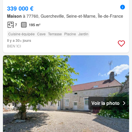
339 000 €
Maison
à 77760, Guercheville, Seine-et-Marne, Île-de-France
7
195 m²
Cuisine équipée
Cave
Terrasse
Piscine
Jardin
Il y a 30+ jours
BIEN´ICI
Voir la photo