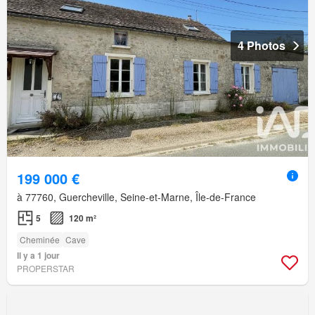
4 Photos
199 000 €
à 77760, Guercheville, Seine-et-Marne, Île-de-France
5
120 m²
Cheminée
Cave
Il y a 1 jour
PROPERSTAR