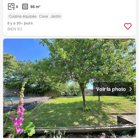
4
98 m²
Cuisine équipée
Cave
Jardin
Il y a 30+ jours
BIEN´ICI
Voir la photo