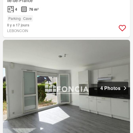
Île-de-France
4
76 m²
Parking
Cave
Il y a 17 jours
LEBONCOIN
4 Photos