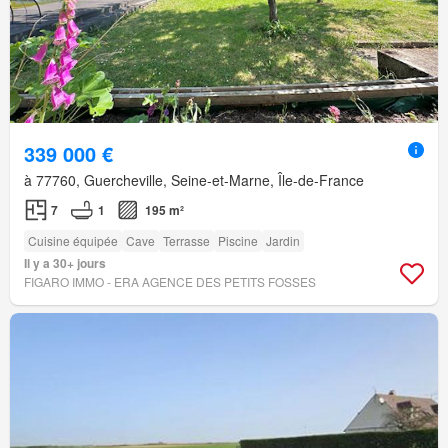
339 000 €
à 77760, Guercheville, Seine-et-Marne, Île-de-France
7
1
195 m²
Cuisine équipée
Cave
Terrasse
Piscine
Jardin
Il y a 30+ jours
FIGARO IMMO - ERA AGENCE DES PETITS FOSSES