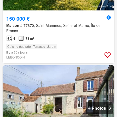
150 000 €
Maison
à 77670, Saint-Mammès, Seine-et-Marne, Île-de-
France
4
73 m²
Cuisine équipée
Terrasse
Jardin
Il y a 30+ jours
LEBONCOIN
4 Photos