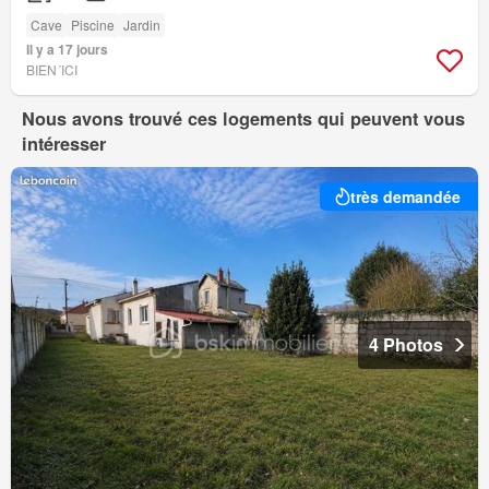
Cave
Piscine
Jardin
Il y a 17 jours
BIEN´ICI
Nous avons trouvé ces logements qui peuvent vous
intéresser
très demandée
4 Photos