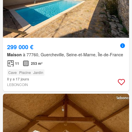
299 000 €
Maison
à 77760, Guercheville, Seine-et-Marne, Île-de-France
11
253 m²
Cave
Piscine
Jardin
Il y a 17 jours
LEBONCOIN