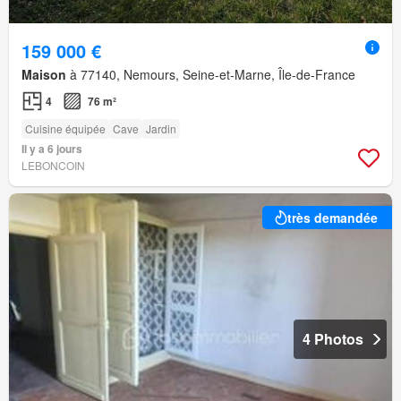
159 000 €
Maison
à 77140, Nemours, Seine-et-Marne, Île-de-France
4
76 m²
Cuisine équipée
Cave
Jardin
Il y a 6 jours
LEBONCOIN
très demandée
4 Photos