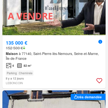
135 000 €
152 500 €
Maison
à 77140, Saint-Pierre-lès-Nemours, Seine-et-Marne,
Île-de-France
4
82 m²
Parking
Cheminée
Il y a 12 jours
LEBONCOIN
très demandée