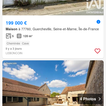
199 000 €
Maison
à 77760, Guercheville, Seine-et-Marne, Île-de-France
5
120 m²
Cheminée
Cave
Il y a 3 jours
LEBONCOIN
4 Photos