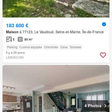
183 600 €
Maison
à 77123, Le Vaudoué, Seine-et-Marne, Île-de-France
3
80 m²
Parking
Cuisine équipée
Cheminée
Cave
Terrasse
Il y a 29 jours
LEBONCOIN
4 Photos