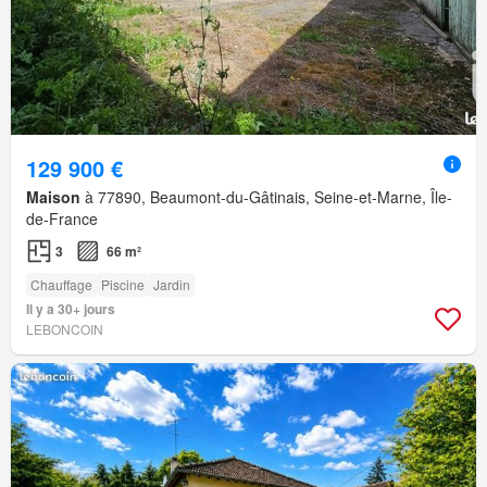
129 900 €
Maison
à 77890, Beaumont-du-Gâtinais, Seine-et-Marne, Île-
de-France
3
66 m²
Chauffage
Piscine
Jardin
Il y a 30+ jours
LEBONCOIN