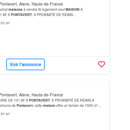
Pontavert, Aisne, Hauts-de-France
Achat
maisons
à vendre t5 logement neuf
MAISON
À
1 M² À
PONTAVERT
, À PROXIMITÉ DE REIMS…
101 m²
Voir l'annonce
SUPERIMMO NEUF - SUPERNEUF
Pontavert, Aisne, Hauts-de-France
IRE DE 101 M² À
PONTAVERT
, À PROXIMITÉ DE REIMS.À
commune de
Pontavert
, cette
maison
offre un terrain de 1000 m²
e contact avec
Maisons
France Confort Cormontreuil.…
101 m²