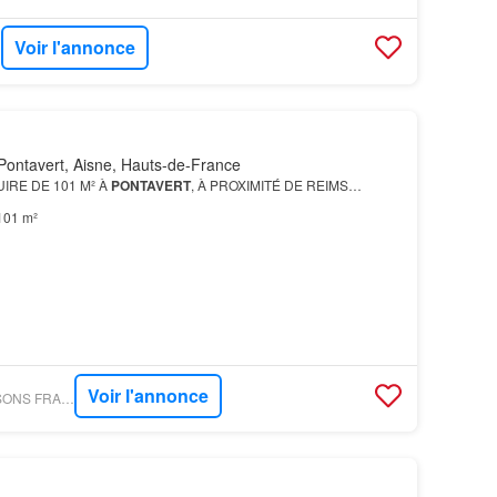
Voir l'annonce
Pontavert, Aisne, Hauts-de-France
IRE DE 101 M² À
PONTAVERT
, À PROXIMITÉ DE REIMS…
101 m²
Voir l'annonce
FIGARO IMMO - MAISONS FRANCE CONFORT CORMONTREUIL