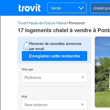
Vente
Trovit
Hauts-de-France
Aisne
Pontavert
17 logements chalet à vendre à Pont
Recevez de nouvelles annonces
par email
Enregistrer cette recherche
Trier par
Pertinence
Prix
Sans minimum