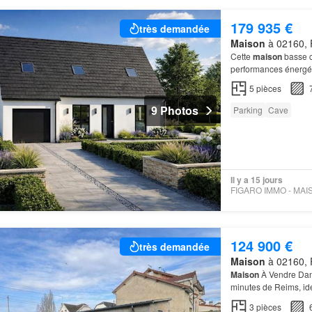
179 935 €
très demandée
Maison
à 02160, 
Cette
maison
basse c
performances énergé
5
pièces
9 Photos
Parking
Cave
Il y a 15 jours
124 900 €
très demandée
Maison
à 02160, 
Maison
À Vendre Dans
minutes de Reims, id
individuelle
, dans un
3
pièces