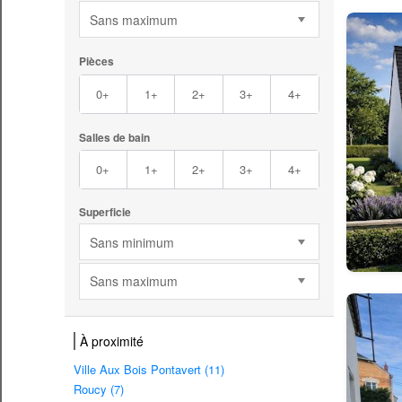
Sans maximum
Pièces
0+
1+
2+
3+
4+
Salles de bain
0+
1+
2+
3+
4+
Superficie
Sans minimum
Sans maximum
À proximité
Ville Aux Bois Pontavert (11)
Roucy (7)