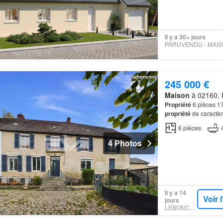
Il y a 30+ jours
245 000 €
Maison
à 02160, 
Propriété
6 pièces 17
propriété
de caractèr
principale s'organis
6
pièces
4 Photos
Il y a 14
Voir 
jours
LEBONCOIN