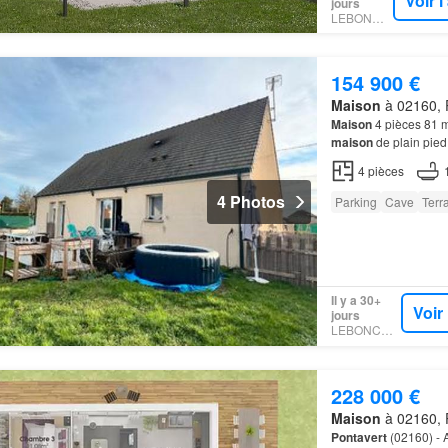
Voir 
jours
LEBONCOIN
154 900 €
Maison
à 02160, 
Maison
4 pièces 81 
maison
de plain pie
4
pièces
4 Photos
Parking
Cave
Terr
Il y a 30+
Voir
jours
LEBONCOIN
228 000 €
Maison
à 02160, 
Pontavert
(02160) - 