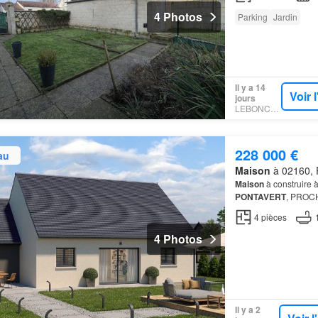
4 Photos
Parking
Jardin
Il y a 14
Voir 
jours
LEBONCOIN
228 000 €
au
Maison
à 02160, 
Maison
à construire 
PONTAVERT
, PROC
terrain de Cette
mais
4
pièces
4 Photos
Il y a 2