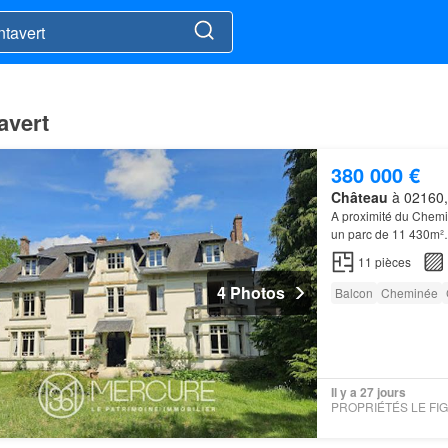
avert
380 000 €
Château
à 02160,
A proximité du Chem
un parc de 11 430m
11
pièces
4 Photos
Balcon
Cheminée
Il y a 27 jours