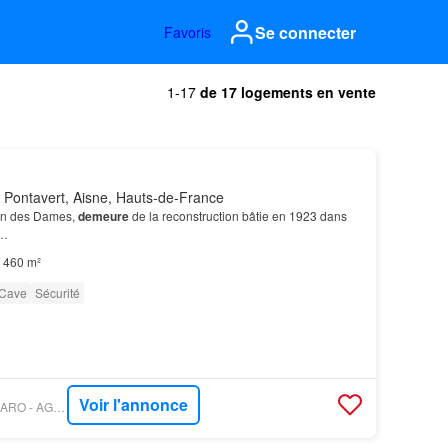
Se connecter
Favoris
1-17
de 17 logements en vente
 Pontavert, Aisne, Hauts-de-France
in des Dames,
demeure
de la reconstruction bâtie en 1923 dans
²…
460 m²
Cave
Sécurité
Voir l'annonce
PROPRIÉTÉS LE FIGARO - AGENCE MERCURE PICARDIE