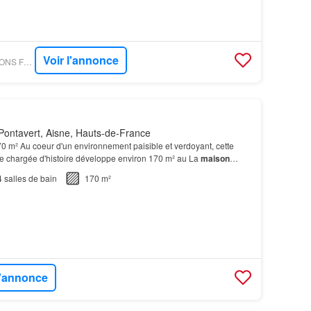
Voir l'annonce
PARUVENDU - MAISONS FRANCE CONFORT
Pontavert, Aisne, Hauts-de-France
0 m² Au coeur d'un environnement paisible et verdoyant, cette
e chargée d'histoire développe environ 170 m² au La
maison
e sur deux niveaux.…
4
salles de bain
170 m²
l'annonce