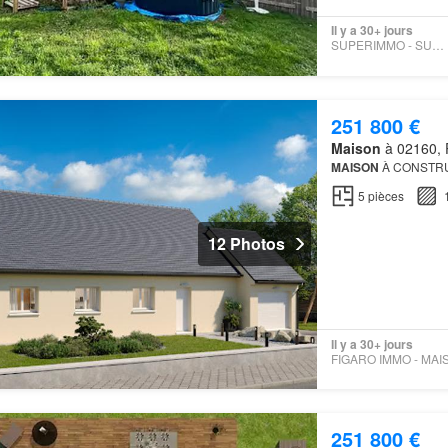
Il y a 30+ jours
SUPERIMMO - SUPERIMMO
251 800 €
Maison
à 02160, 
MAISON
À CONSTRU
5
pièces
12 Photos
Il y a 30+ jours
251 800 €