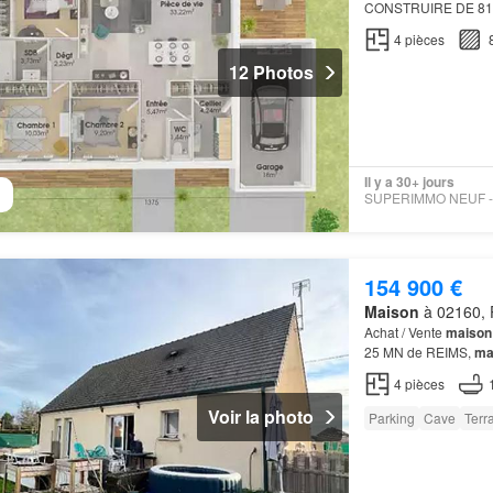
CONSTRUIRE DE 81
PIÈCES À construire
4
pièces
quat…
12 Photos
Il y a 30+ jours
154 900 €
Maison
à 02160, 
Achat / Vente
maison
25 MN de REIMS,
ma
(02160)
4
pièces
Voir la photo
Parking
Cave
Terr