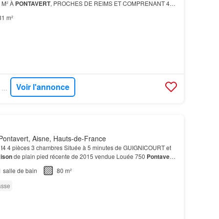
 M² À
PONTAVERT
, PROCHES DE REIMS ET COMPRENANT 4
 Cette
maison
à édifier offre une surface habitable de 81 m², avec
81 m²
Voir l'annonce
SUPERIMMO NEUF - SUPERNEUF
Pontavert, Aisne, Hauts-de-France
t4 4 pièces 3 chambres Située à 5 minutes de GUIGNICOURT et
ison
de plain pied récente de 2015 vendue Louée 750
Pontavert
1
salle de bain
80 m²
asse