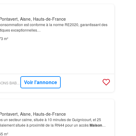
Pontavert, Aisne, Hauts-de-France
onsommation est conforme à la norme RE2020, garantissant des
tiques exceptionnelles…
73 m²
Voir l'annonce
FIGARO IMMO - MAISONS BABEAU SEGUIN CHAMPIGNY
Pontavert, Aisne, Hauts-de-France
 un secteur calme, située à 10 minutes de Guignicourt, et 25
éalement située à proximité de la RN44 pour un accès
Maison
 cadre de vie très agréable, avec son garag…
65 m²