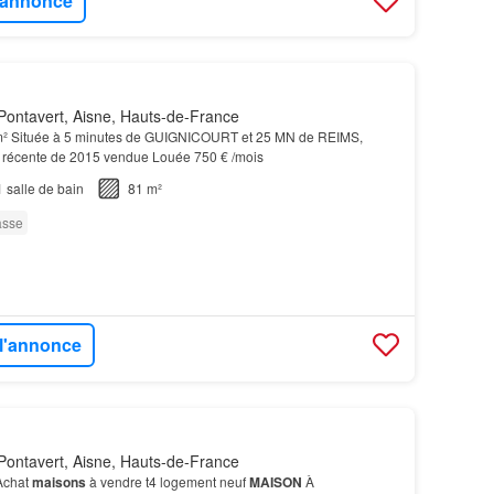
l'annonce
Pontavert, Aisne, Hauts-de-France
m² Située à 5 minutes de GUIGNICOURT et 25 MN de REIMS,
d récente de 2015 vendue Louée 750 € /mois
1
salle de bain
81 m²
asse
 l'annonce
Pontavert, Aisne, Hauts-de-France
Achat
maisons
à vendre t4 logement neuf
MAISON
À