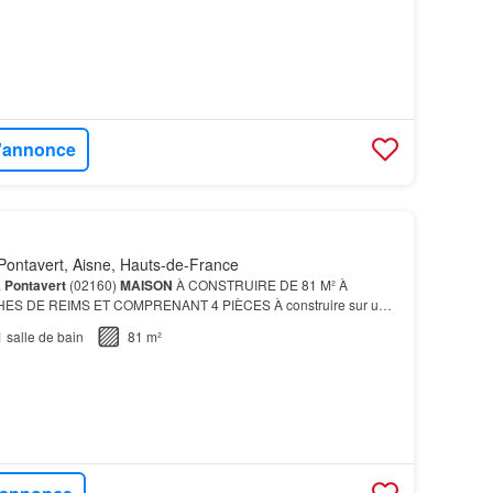
l'annonce
Pontavert, Aisne, Hauts-de-France
à
Pontavert
(02160)
MAISON
À CONSTRUIRE DE 81 M² À
HES DE REIMS ET COMPRENANT 4 PIÈCES À construire sur un
on
à édifier offre une surface habitable de 81 m², avec quatre…
1
salle de bain
81 m²