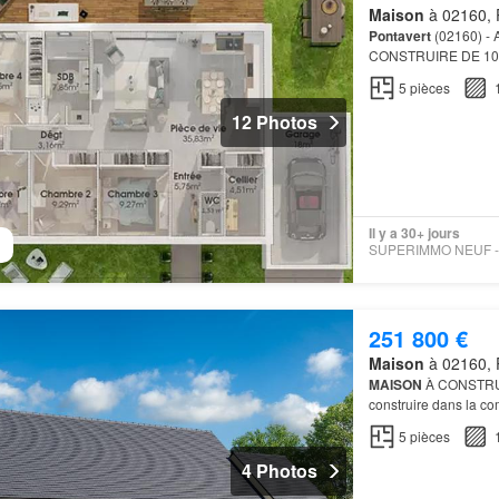
Maison
à 02160, 
Pontavert
(02160) - 
CONSTRUIRE DE 10
5
pièces
12 Photos
Il y a 30+ jours
251 800 €
Maison
à 02160, 
MAISON
À CONSTRU
construire dans la 
propice pas à prendr
5
pièces
4 Photos