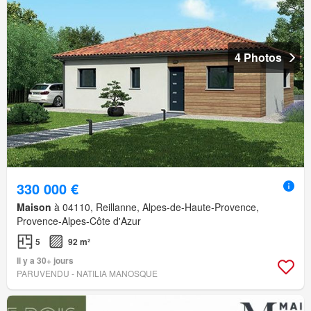
4 Photos
330 000 €
Maison
à 04110, Reillanne, Alpes-de-Haute-Provence,
Provence-Alpes-Côte d'Azur
5
92 m²
Il y a 30+ jours
PARUVENDU - NATILIA MANOSQUE