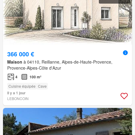
366 000 €
Maison
à 04110, Reillanne, Alpes-de-Haute-Provence,
Provence-Alpes-Côte d'Azur
4
100 m²
Cuisine équipée
Cave
Il y a 1 jour
LEBONCOIN