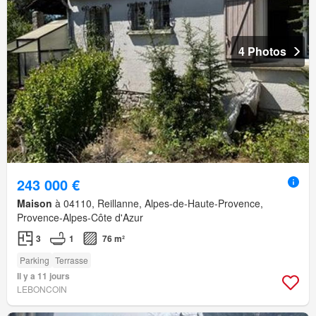
4 Photos
243 000 €
Maison
à 04110, Reillanne, Alpes-de-Haute-Provence,
Provence-Alpes-Côte d'Azur
3
1
76 m²
Parking
Terrasse
Il y a 11 jours
LEBONCOIN