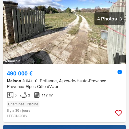
4 Photos
490 000 €
Maison
à 04110, Reillanne, Alpes-de-Haute-Provence,
Provence-Alpes-Côte d'Azur
5
2
117 m²
Cheminée
Piscine
Il y a 30+ jours
LEBONCOIN