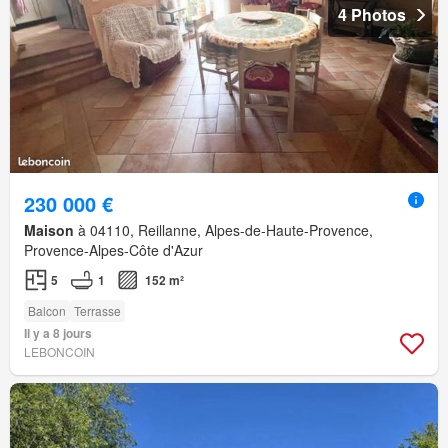
4 Photos
230 000 €
Maison
à 04110, Reillanne, Alpes-de-Haute-Provence,
Provence-Alpes-Côte d'Azur
5
1
152 m²
Balcon
Terrasse
Il y a 8 jours
LEBONCOIN