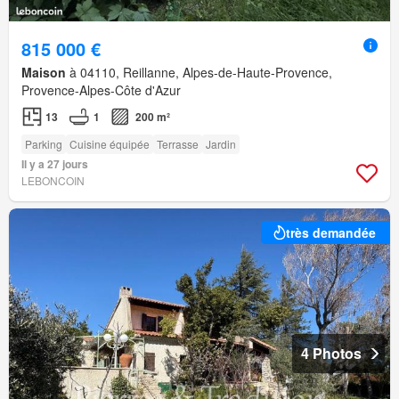
815 000 €
Maison
à 04110, Reillanne, Alpes-de-Haute-Provence,
Provence-Alpes-Côte d'Azur
13
1
200 m²
Parking
Cuisine équipée
Terrasse
Jardin
Il y a 27 jours
LEBONCOIN
très demandée
4 Photos