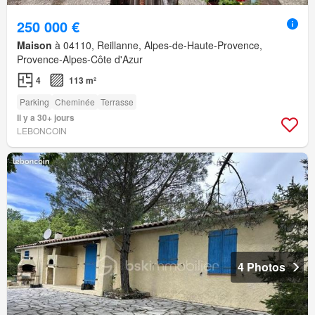
250 000 €
Maison
à 04110, Reillanne, Alpes-de-Haute-Provence,
Provence-Alpes-Côte d'Azur
4
113 m²
Parking
Cheminée
Terrasse
Il y a 30+ jours
LEBONCOIN
4 Photos