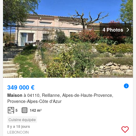
4 Photos
349 000 €
Maison
à 04110, Reillanne, Alpes-de-Haute-Provence,
Provence-Alpes-Côte d'Azur
5
142 m²
Cuisine équipée
Il y a 18 jours
LEBONCOIN