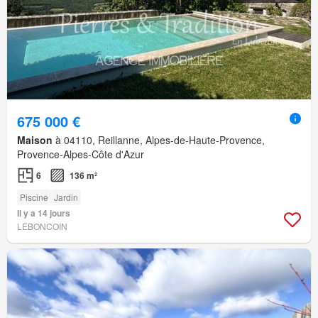
675 000 €
Maison
à 04110, Reillanne, Alpes-de-Haute-Provence,
Provence-Alpes-Côte d'Azur
6
136 m²
Piscine
Jardin
Il y a 14 jours
LEBONCOIN