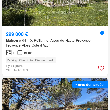
299 000 €
Maison
à 04110, Reillanne, Alpes-de-Haute-Provence,
Provence-Alpes-Côte d'Azur
4
95 m²
Parking
Cheminée
Piscine
Jardin
Il y a 8 jours
GREEN-ACRES
très demandée