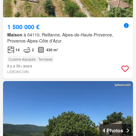
1 500 000 €
Maison
à 04110, Reillanne, Alpes-de-Haute-Provence,
Provence-Alpes-Côte d'Azur
14
2
430 m²
Cuisine équipée
Terrasse
Il y a 30+ jours
LEBONCOIN
4 Photos