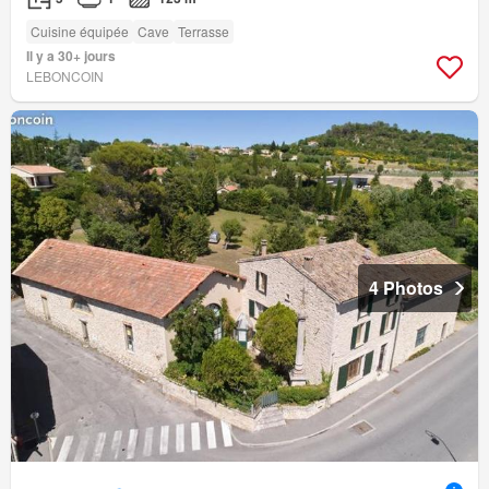
Cuisine équipée
Cave
Terrasse
Il y a 30+ jours
LEBONCOIN
4 Photos