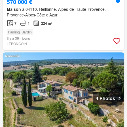
570 000 €
Maison
à 04110, Reillanne, Alpes-de-Haute-Provence,
Provence-Alpes-Côte d'Azur
7
1
224 m²
Parking
Jardin
Il y a 30+ jours
LEBONCOIN
4 Photos