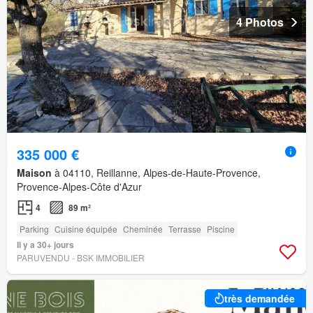
4 Photos
335 000 €
Maison
à 04110, Reillanne, Alpes-de-Haute-Provence,
Provence-Alpes-Côte d'Azur
4
89 m²
Parking
Cuisine équipée
Cheminée
Terrasse
Piscine
Il y a 30+ jours
PARUVENDU - BSK IMMOBILIER
très demandée