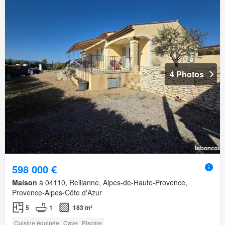
4 Photos
598 000 €
Maison
à 04110, Reillanne, Alpes-de-Haute-Provence,
Provence-Alpes-Côte d'Azur
5
1
183 m²
Cuisine équipée
Cave
Piscine