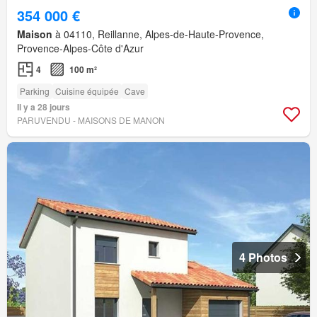
354 000 €
Maison
à 04110, Reillanne, Alpes-de-Haute-Provence,
Provence-Alpes-Côte d'Azur
4
100 m²
Parking
Cuisine équipée
Cave
Il y a 28 jours
PARUVENDU - MAISONS DE MANON
4 Photos