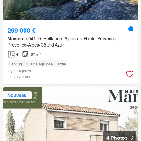
299 000 €
Maison
à 04110, Reillanne, Alpes-de-Haute-Provence,
Provence-Alpes-Côte d'Azur
4
87 m²
Parking
Cuisine équipée
Jardin
Il y a 18 jours
LEBONCOIN
Nouveau
4 Photos