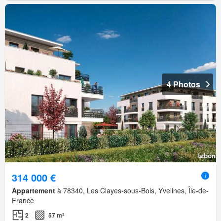
4 Photos
314 000 €
Appartement
à 78340, Les Clayes-sous-Bois, Yvelines, Île-de-
France
2
57 m²