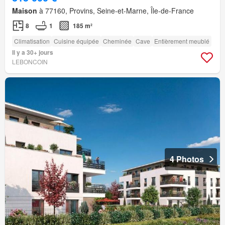
Maison
à 77160, Provins, Seine-et-Marne, Île-de-France
8
1
185 m²
Climatisation
Cuisine équipée
Cheminée
Cave
Entièrement meublé
Il y a 30+ jours
LEBONCOIN
4 Photos