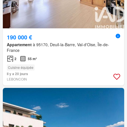
190 000 €
Appartement
à 95170, Deuil-la-Barre, Val-d'Oise, Île-de-
France
2
55 m²
Cuisine équipée
Il y a 20 jours
LEBONCOIN