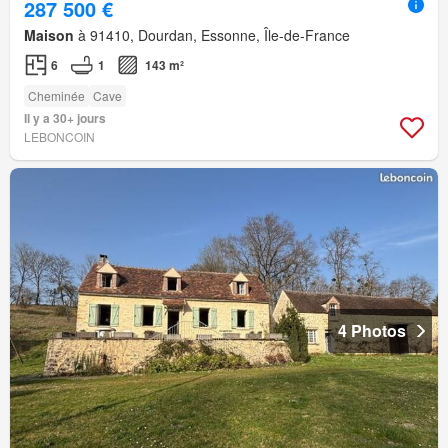
287 500 €
Maison
à 91410, Dourdan, Essonne, Île-de-France
6
1
143 m²
Cheminée
Cave
Il y a 30+ jours
LEBONCOIN
4 Photos