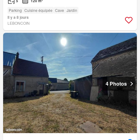
5
120 m²
Parking
Cuisine équipée
Cave
Jardin
Il y a 8 jours
LEBONCOIN
4 Photos