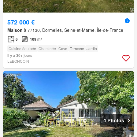
572 000 €
Maison
à 77130, Dormelles, Seine-et-Marne, Île-de-France
6
109 m²
Cuisine équipée
Cheminée
Cave
Terrasse
Jardin
Il y a 30+ jours
LEBONCOIN
4 Photos