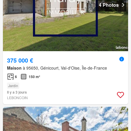
4 Photos
375 000 €
Maison
à 95650, Génicourt, Val-d'Oise, Île-de-France
6
150 m²
Jardin
Il y a 3 jours
LEBONCOIN