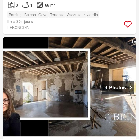
3
1
66 m²
Parking
Balcon
Cave
Terrasse
Ascenseur
Jardin
Il y a 30+ jours
LEBONCOIN
4 Photos