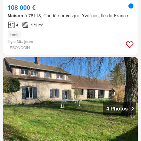
108 000 €
Maison
à 78113, Condé-sur-Vesgre, Yvelines, Île-de-France
4
175 m²
Jardin
Il y a 30+ jours
LEBONCOIN
4 Photos