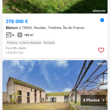
378 000 €
Maison
à 78550, Houdan, Yvelines, Île-de-France
6
180 m²
Parking
Cuisine équipée
Terrasse
Il y a 30+ jours
LEBONCOIN
4 Photos