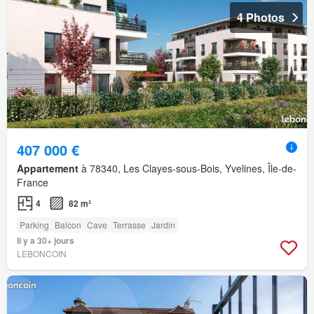
4 Photos
407 000 €
Appartement
à 78340, Les Clayes-sous-Bois, Yvelines, Île-de-
France
4
82 m²
Parking
Balcon
Cave
Terrasse
Jardin
Il y a 30+ jours
LEBONCOIN