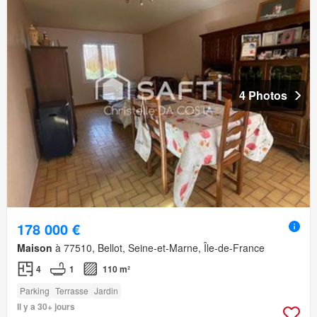
4 Photos
178 000 €
Maison
à 77510, Bellot, Seine-et-Marne, Île-de-France
4
1
110 m²
Parking
Terrasse
Jardin
Il y a 30+ jours