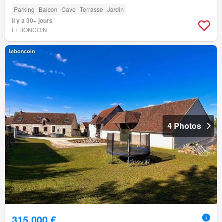
Parking
Balcon
Cave
Terrasse
Jardin
Il y a 30+ jours
LEBONCOIN
4 Photos
315 000 €