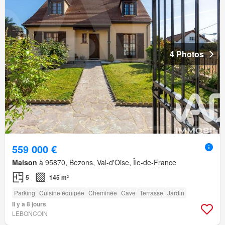
4 Photos
559 000 €
Maison
à 95870, Bezons, Val-d'Oise, Île-de-France
5
145 m²
Parking
Cuisine équipée
Cheminée
Cave
Terrasse
Jardin
Il y a 8 jours
LEBONCOIN