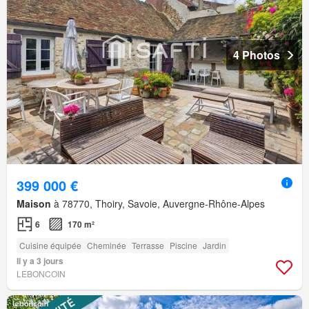
4 Photos
399 000 €
Maison
à 78770, Thoiry, Savoie, Auvergne-Rhône-Alpes
6
170 m²
Cuisine équipée
Cheminée
Terrasse
Piscine
Jardin
Il y a 3 jours
LEBONCOIN