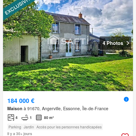
4 Photos
184 000 €
Maison
à 91670, Angerville, Essonne, Île-de-France
4
1
80 m²
Parking
Jardin
Accès pour les personnes handicapées
Il y a 30+ jours