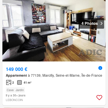
4 Photos
149 000 €
Appartement
à 77139, Marcilly, Seine-et-Marne, Île-de-France
2
41 m²
Cave
Jardin
Il y a 30+ jours
LEBONCOIN