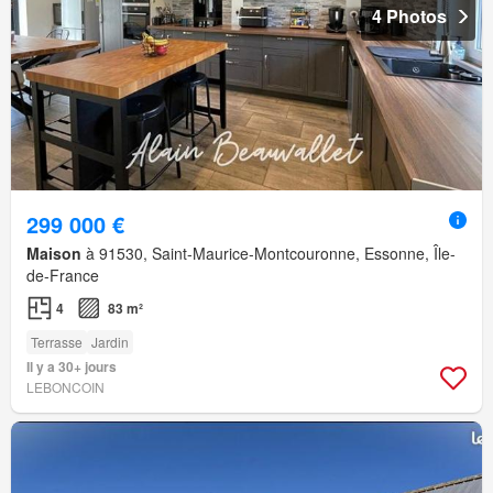
4 Photos
299 000 €
Maison
à 91530, Saint-Maurice-Montcouronne, Essonne, Île-
de-France
4
83 m²
Terrasse
Jardin
Il y a 30+ jours
LEBONCOIN