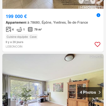
199 000 €
Appartement
à 78680, Épône, Yvelines, Île-de-France
4
1
79 m²
Cuisine équipée
Cave
Il y a 28 jours
LEBONCOIN
4 Photos