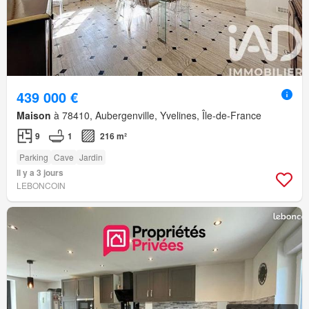
439 000 €
Maison
à 78410, Aubergenville, Yvelines, Île-de-France
9
1
216 m²
Parking
Cave
Jardin
Il y a 3 jours
LEBONCOIN