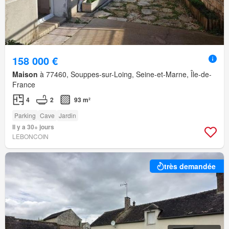
158 000 €
Maison
à 77460, Souppes-sur-Loing, Seine-et-Marne, Île-de-
France
4
2
93 m²
Parking
Cave
Jardin
Il y a 30+ jours
LEBONCOIN
très demandée