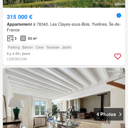
315 000 €
Appartement
à 78340, Les Clayes-sous-Bois, Yvelines, Île-de-
France
3
63 m²
Parking
Balcon
Cave
Terrasse
Jardin
Il y a 30+ jours
LEBONCOIN
4 Photos