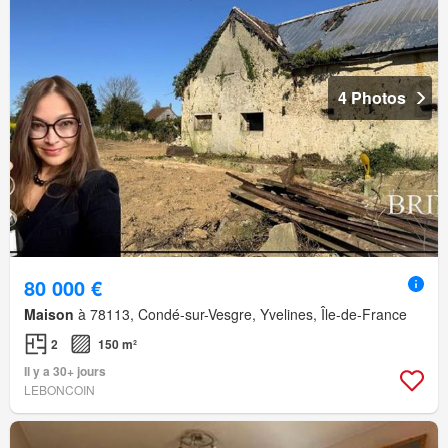
4 Photos
80 000 €
Maison
à 78113, Condé-sur-Vesgre, Yvelines, Île-de-France
2
150 m²
Il y a 30+ jours
LEBONCOIN