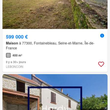
599 000 €
Maison
à 77300, Fontainebleau, Seine-et-Marne, Île-de-
France
400 m²
Il y a 30+ jours
LEBONCOIN