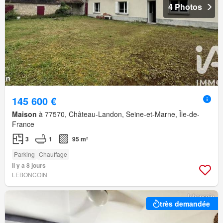
4 Photos
145 600 €
Maison
à 77570, Château-Landon, Seine-et-Marne, Île-de-
France
3
1
95 m²
Parking
Chauffage
Il y a 8 jours
LEBONCOIN
très demandée