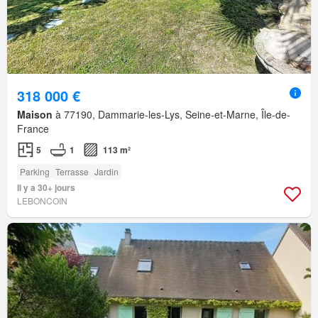
318 000 €
Maison
à 77190, Dammarie-les-Lys, Seine-et-Marne, Île-de-
France
5
1
113 m²
Parking
Terrasse
Jardin
Il y a 30+ jours
LEBONCOIN