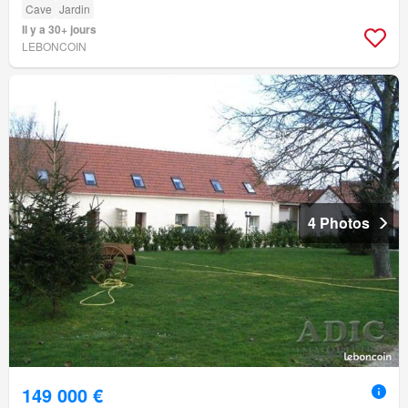
Cave
Jardin
Il y a 30+ jours
LEBONCOIN
4 Photos
149 000 €