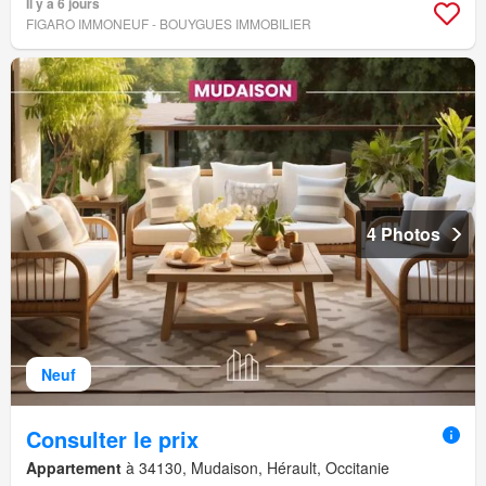
Il y a 6 jours
FIGARO IMMONEUF - BOUYGUES IMMOBILIER
4 Photos
Neuf
Consulter le prix
Appartement
à 34130, Mudaison, Hérault, Occitanie