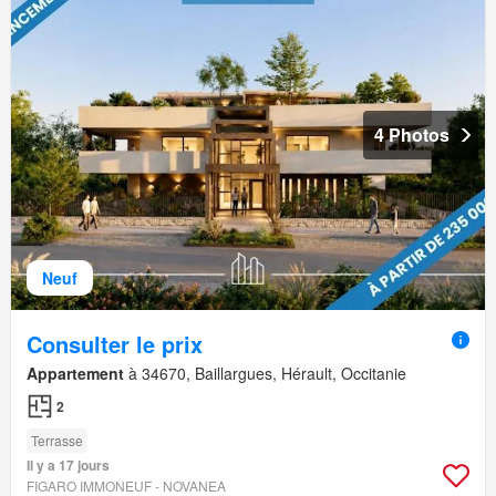
4 Photos
Neuf
Consulter le prix
Appartement
à 34670, Baillargues, Hérault, Occitanie
2
Terrasse
Il y a 17 jours
FIGARO IMMONEUF - NOVANEA