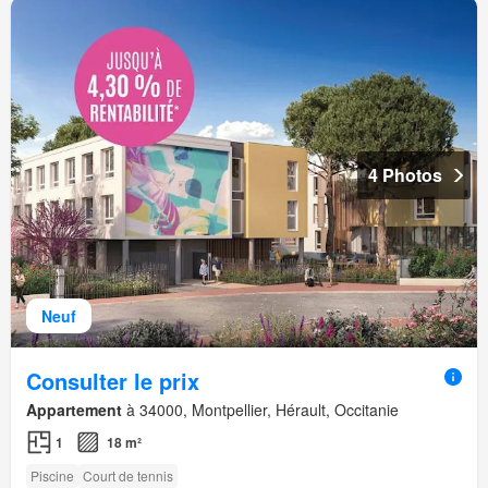
4 Photos
Neuf
Consulter le prix
Appartement
à 34000, Montpellier, Hérault, Occitanie
1
18 m²
Piscine
Court de tennis