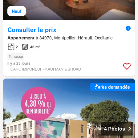
Neuf
Consulter le prix
Appartement
à 34070, Montpellier, Hérault, Occitanie
2
46 m²
Terrasse
Il y a 23 jours
FIGARO IMMONEUF - KAUFMAN & BROAD
très demandée
4 Photos