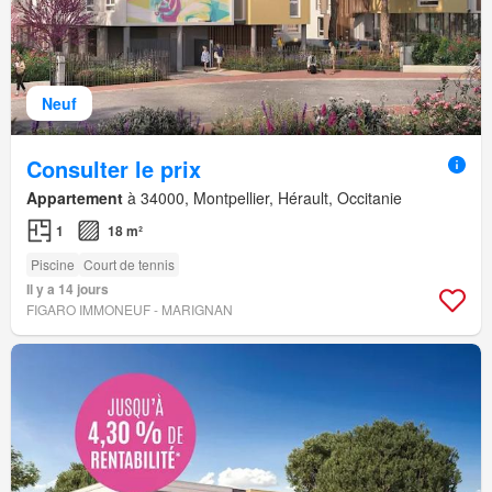
Neuf
Consulter le prix
Appartement
à 34000, Montpellier, Hérault, Occitanie
1
18 m²
Piscine
Court de tennis
Il y a 14 jours
FIGARO IMMONEUF - MARIGNAN