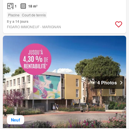
1
18 m²
Piscine
Court de tennis
Il y a 14 jours
FIGARO IMMONEUF - MARIGNAN
4 Photos
Neuf