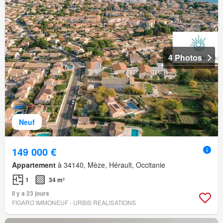
4 Photos
Neuf
149 000 €
Appartement
à 34140, Mèze, Hérault, Occitanie
1
34 m²
Il y a 23 jours
FIGARO IMMONEUF - URBIS REALISATIONS