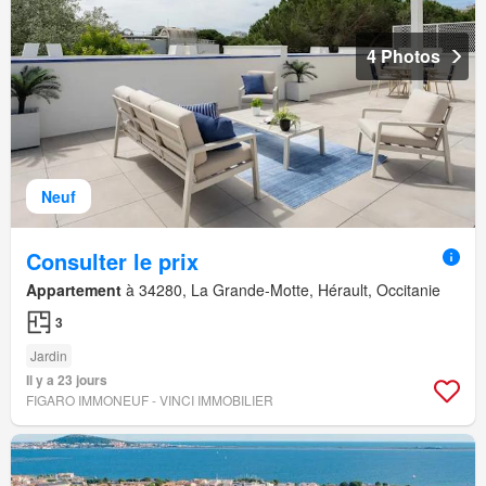
4 Photos
Neuf
Consulter le prix
Appartement
à 34280, La Grande-Motte, Hérault, Occitanie
3
Jardin
Il y a 23 jours
FIGARO IMMONEUF - VINCI IMMOBILIER