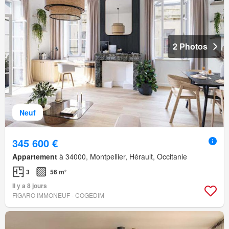
2 Photos
Neuf
345 600 €
Appartement
à 34000, Montpellier, Hérault, Occitanie
3
56 m²
Il y a 8 jours
FIGARO IMMONEUF - COGEDIM