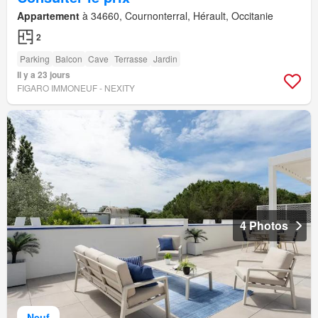
Appartement
à 34660, Cournonterral, Hérault, Occitanie
2
Parking
Balcon
Cave
Terrasse
Jardin
Il y a 23 jours
FIGARO IMMONEUF - NEXITY
4 Photos
Neuf