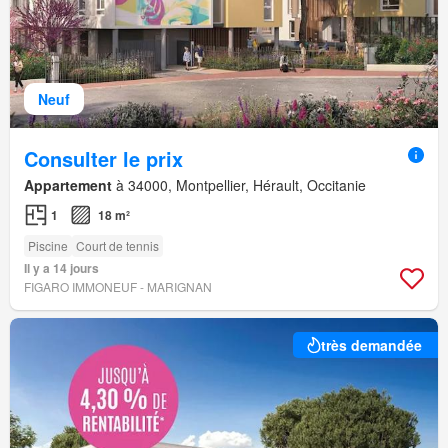
Neuf
Consulter le prix
Appartement
à 34000, Montpellier, Hérault, Occitanie
1
18 m²
Piscine
Court de tennis
Il y a 14 jours
FIGARO IMMONEUF - MARIGNAN
très demandée