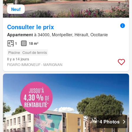
Neuf
Consulter le prix
Appartement
à 34000, Montpellier, Hérault, Occitanie
1
18 m²
Piscine
Court de tennis
Il y a 14 jours
FIGARO IMMONEUF - MARIGNAN
4 Photos