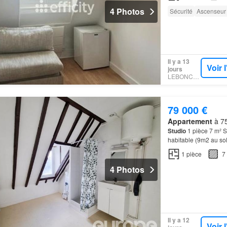
4 Photos
Sécurité
Ascenseur
Il y a 13
Voir 
jours
LEBONCOIN
79 000 €
Appartement
à 75
Studio
1 pièce 7 m² Si
habitable (9m2 au so
vitrage, sèche servie
1
pièce
7
4 Photos
Il y a 12
Voir 