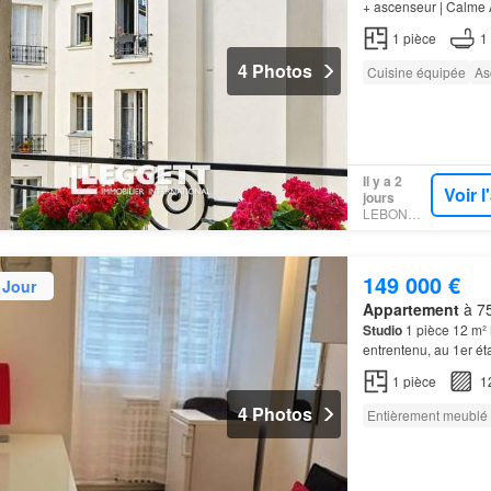
+ ascenseur | Cal
AGRÉABLEMENT
FR
1
pièce
1
4 Photos
Cuisine équipée
As
Il y a 2
Voir 
jours
LEBONCOIN
149 000 €
 Jour
Appartement
à 75
Studio
1 pièce 12 m² 
entrentenu, au 1er é
neuf
, donnant sur ja
1
pièce
1
4 Photos
Entièrement meublé