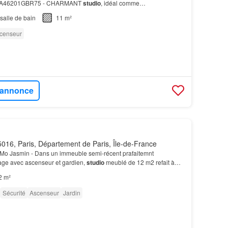
me A46201GBR75 - CHARMANT
studio
, idéal comme
AIS
pendant les fortes chaleurs estivales du à son expositi…
salle de bain
11 m²
censeur
l'annonce
016, Paris, Département de Paris, Île-de-France
Mo Jasmin - Dans un immeuble semi-récent prafaitemnt
tage avec ascenseur et gardien,
studio
meublé de 12 m2 refait à
rdin intérieur bien entretenu et comprenant: un…
2 m²
Sécurité
Ascenseur
Jardin