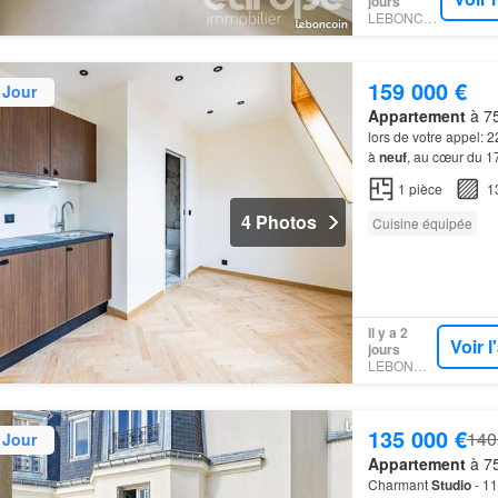
jours
LEBONCOIN
159 000 €
 Jour
Appartement
à 75
lors de votre appel: 
à
neuf
, au cœur du 
1
pièce
1
4 Photos
Cuisine équipée
Il y a 2
Voir 
jours
LEBONCOIN
135 000 €
140
 Jour
Appartement
à 75
Charmant
Studio
- 11