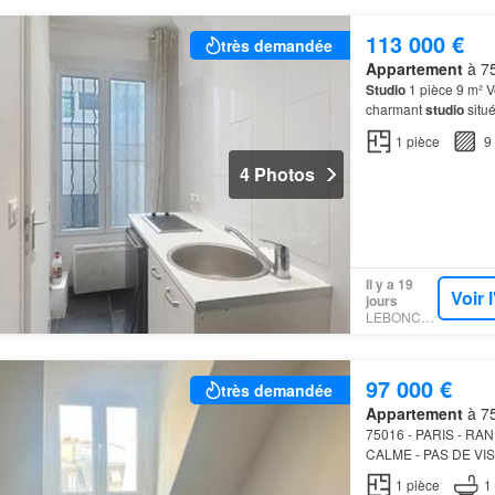
113 000 €
très demandée
Appartement
à 75
Studio
1 pièce 9 m² V
charmant
studio
situé
Entièrement refait à
n
1
pièce
9
4 Photos
Il y a 19
Voir 
jours
LEBONCOIN
97 000 €
très demandée
Appartement
à 75
75016 - PARIS - RA
CALME - PAS DE VIS
ATOUTS Le en excellen
1
pièce
1