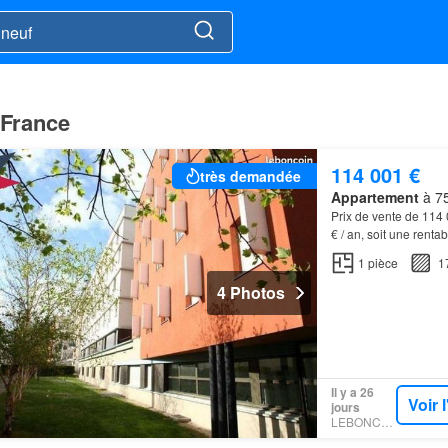
 France
114 001 €
très demandée
Appartement
à 75
Prix de vente de 114
€ / an, soit une rent
m²…
1
pièce
1
4 Photos
Il y a 26
Voir 
jours
LEBONCOIN