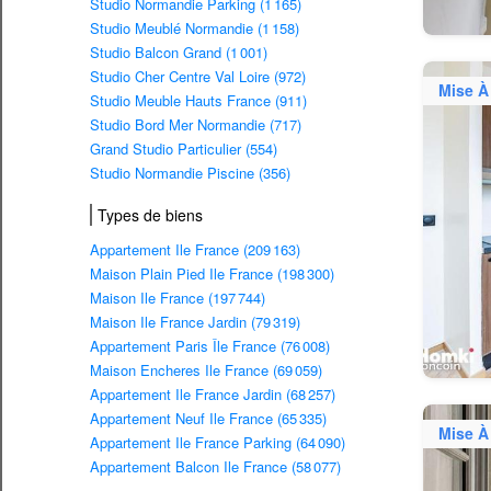
Studio Normandie Parking (1 165)
Studio Meublé Normandie (1 158)
Studio Balcon Grand (1 001)
Studio Cher Centre Val Loire (972)
Mise À
Studio Meuble Hauts France (911)
Studio Bord Mer Normandie (717)
Grand Studio Particulier (554)
Studio Normandie Piscine (356)
Types de biens
Appartement Ile France (209 163)
Maison Plain Pied Ile France (198 300)
Maison Ile France (197 744)
Maison Ile France Jardin (79 319)
Appartement Paris Île France (76 008)
Maison Encheres Ile France (69 059)
Appartement Ile France Jardin (68 257)
Appartement Neuf Ile France (65 335)
Mise À
Appartement Ile France Parking (64 090)
Appartement Balcon Ile France (58 077)