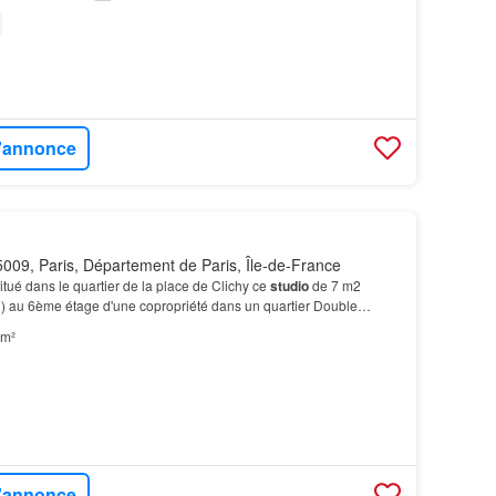
l'annonce
009, Paris, Département de Paris, Île-de-France
tué dans le quartier de la place de Clichy ce
studio
de 7 m2
l) au 6ème étage d'une copropriété dans un quartier Double
ttes
neuf
, détecteur de fumée, VMC…
 m²
l'annonce