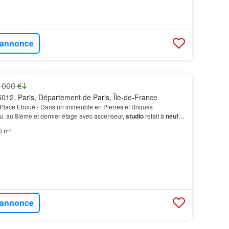
l'annonce
 000 €
012, Paris, Département de Paris, Île-de-France
Place Eboué - Dans un immeuble en Pierres et Briques
u, au 8ième et dernier étage avec ascenseur,
studio
refait à
neuf
au sol) avec une vue totalement dégagée.…
0 m²
l'annonce