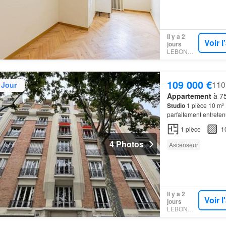
Il y a 2
Voir 
jours
LEBONCOIN
109 000 €
110
 Jour
Appartement
à 75
Studio
1 pièce 10 m² 
parfaitement entreten
de 9.34m2 LC (10m2 
1
pièce
1
4 Photos
Ascenseur
Il y a 2
Voir 
jours
LEBONCOIN