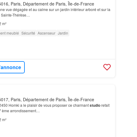
016, Paris, Département de Paris, Île-de-France
e une vue dégagée et au calme sur un jardin intérieur arboré et sur la
e Sainte-Thérèse…
2 m²
ment meublé
Sécurité
Ascenseur
Jardin
l'annonce
017, Paris, Département de Paris, Île-de-France
22450 Homki a le plaisir de vous proposer ce charmant
studio
refait
17 ème arrondissement…
2 m²