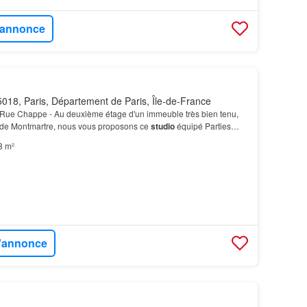
l'annonce
018, Paris, Département de Paris, Île-de-France
Rue Chappe - Au deuxième étage d'un immeuble très bien tenu,
é de Montmartre, nous vous proposons ce
studio
équipé Parties
avalement voté (donc sans
frais
pour l'acqu…
3 m²
l'annonce