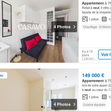
Appartement
à 75
Refait à
neuf
, il offr
façade de la chapell
1
pièce
1
4 Photos
Chauffage
Entière
Il y a 13
Voir 
jours
LEBONCOIN
149 000 €
au
Appartement
à 75
lors de votre appel: 
à
neuf
, au cœur du 
1
pièce
1
4 Photos
Cuisine équipée