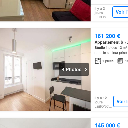
Il y a 2
Voir 
jours
LEBONCOIN
161 200 €
Appartement
à 75
Studio
1 pièce 13 m² 
dans le secteur pris
communes NEUVES, r
1
pièce
1
4 Photos
Il y a 12
Voir 
jours
LEBONCOIN
145 000 €