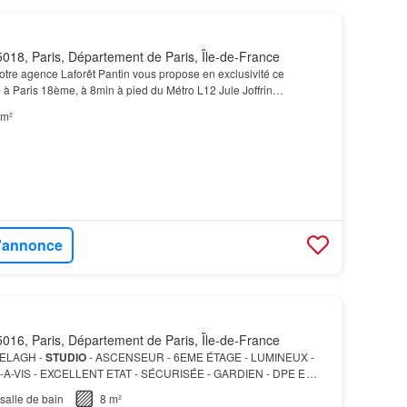
018, Paris, Département de Paris, Île-de-France
otre agence Laforêt Pantin vous propose en exclusivité ce
 à Paris 18ème, à 8min à pied du Métro L12 Jule Joffrin
euf
.…
 m²
l'annonce
016, Paris, Département de Paris, Île-de-France
NELAGH -
STUDIO
- ASCENSEUR - 6EME ÉTAGE - LUMINEUX -
-A-VIS - EXCELLENT ETAT - SÉCURISÉE - GARDIEN - DPE E
t état refait à
neuf
…
salle de bain
8 m²