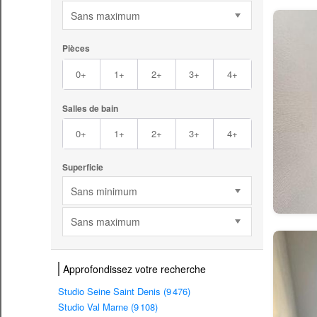
Sans maximum
Pièces
0+
1+
2+
3+
4+
Salles de bain
0+
1+
2+
3+
4+
Superficie
Sans minimum
Sans maximum
Approfondissez votre recherche
Studio Seine Saint Denis (9 476)
Studio Val Marne (9 108)