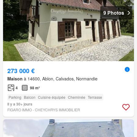
9 Photos
273 000 €
Maison
à 14600, Ablon, Calvados, Normandie
4
98 m²
Parking
Balcon
Cuisine équipée
Cheminée
Terrasse
Il y a 30+ jours
FIGARO IMMO - CHEYCHRYS IMMOBILIER