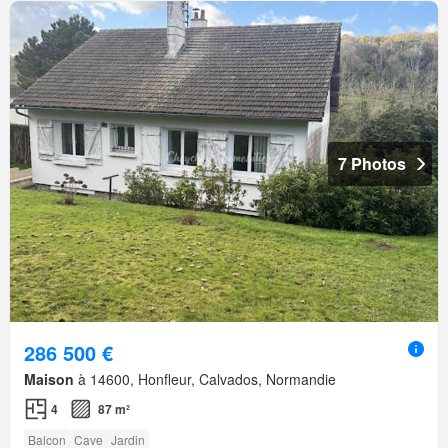
7 Photos
286 500 €
Maison
à 14600, Honfleur, Calvados, Normandie
4
87 m²
Balcon
Cave
Jardin