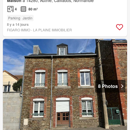
Maison
à 14280, Authie, Calvados, Normandie
4
80 m²
Parking
Jardin
Il y a 14 jours
FIGARO IMMO - LA PLAINE IMMOBILIER
8 Photos