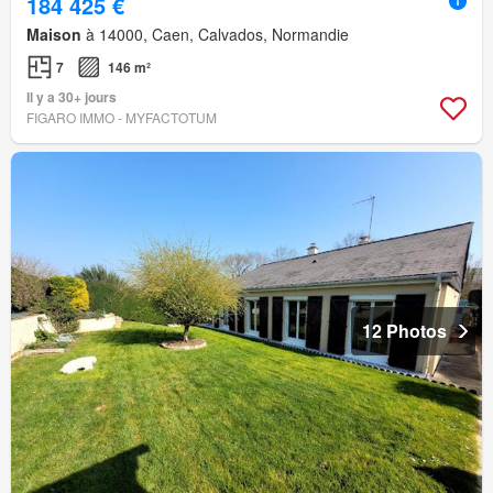
184 425 €
Maison
à 14000, Caen, Calvados, Normandie
7
146 m²
Il y a 30+ jours
FIGARO IMMO - MYFACTOTUM
12 Photos