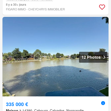
Il y a 30+ jours
FIGARO IMMO - CHEYCHRYS IMMOBILIER
12 Photos
335 000 €
Maison
à 14390, Cabourg, Calvados, Normandie