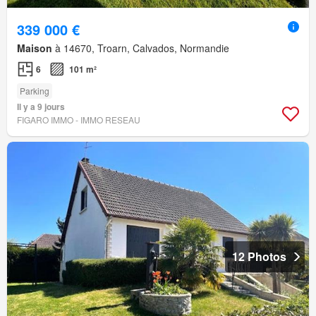
339 000 €
Maison
à 14670, Troarn, Calvados, Normandie
6
101 m²
Parking
Il y a 9 jours
FIGARO IMMO - IMMO RESEAU
12 Photos