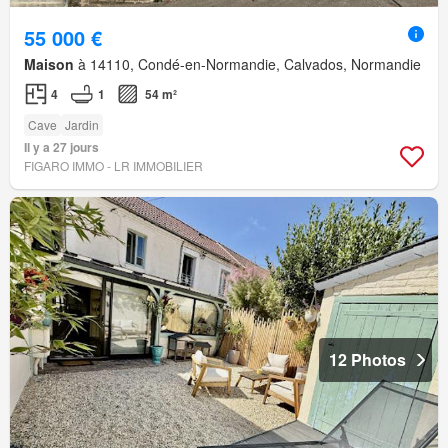
55 000 €
Maison
à 14110, Condé-en-Normandie, Calvados, Normandie
4
1
54 m²
Cave
Jardin
Il y a 27 jours
FIGARO IMMO - LR IMMOBILIER
12 Photos