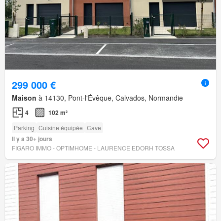
299 000 €
Maison
à 14130, Pont-l'Évêque, Calvados, Normandie
4
102 m²
Parking
Cuisine équipée
Cave
Il y a 30+ jours
FIGARO IMMO - OPTIMHOME - LAURENCE EDORH TOSSA