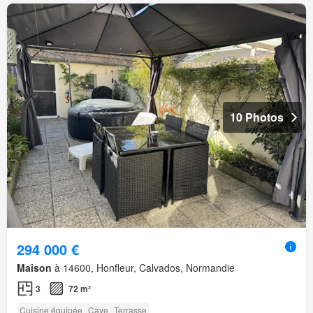
10 Photos
294 000 €
Maison
à 14600, Honfleur, Calvados, Normandie
3
72 m²
Cuisine équipée
Cave
Terrasse