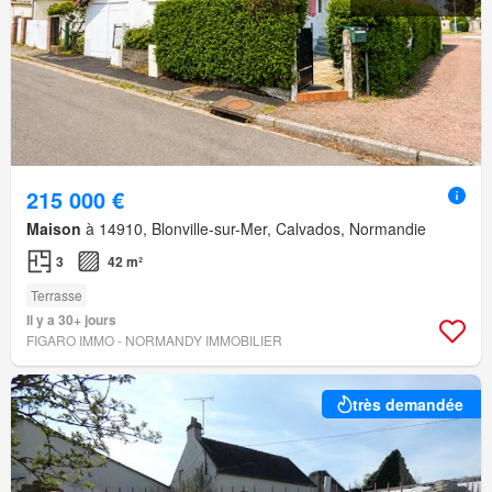
215 000 €
Maison
à 14910, Blonville-sur-Mer, Calvados, Normandie
3
42 m²
Terrasse
Il y a 30+ jours
FIGARO IMMO - NORMANDY IMMOBILIER
très demandée