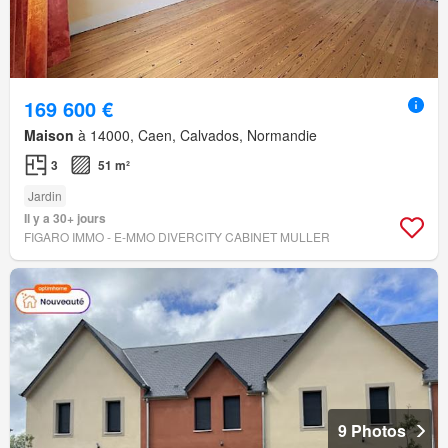
169 600 €
Maison
à 14000, Caen, Calvados, Normandie
3
51 m²
Jardin
Il y a 30+ jours
FIGARO IMMO - E-MMO DIVERCITY CABINET MULLER
9 Photos