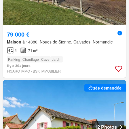
79 000 €
Maison
à 14380, Noues de Sienne, Calvados, Normandie
4
71 m²
Parking
Chauffage
Cave
Jardin
Il y a 30+ jours
FIGARO IMMO - BSK IMMOBILIER
très demandée
12 Photos