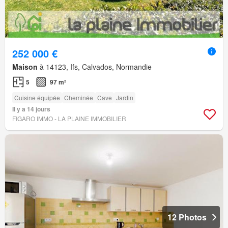
252 000 €
Maison
à 14123, Ifs, Calvados, Normandie
5
97 m²
Cuisine équipée
Cheminée
Cave
Jardin
Il y a 14 jours
FIGARO IMMO - LA PLAINE IMMOBILIER
12 Photos