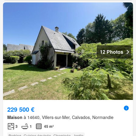
12 Photos
229 500 €
Maison
à 14640, Villers-sur-Mer, Calvados, Normandie
3
1
45 m²
Parking
Cuisine équipée
Cheminée
Jardin