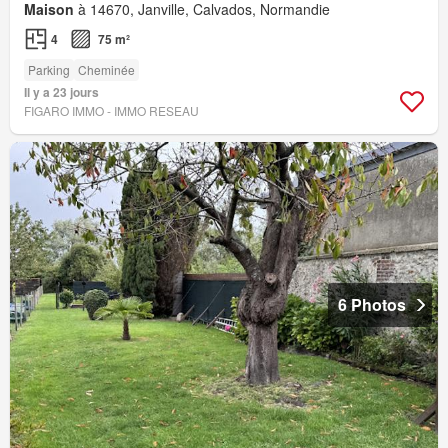
Maison
à 14670, Janville, Calvados, Normandie
4
75 m²
Parking
Cheminée
Il y a 23 jours
FIGARO IMMO - IMMO RESEAU
6 Photos