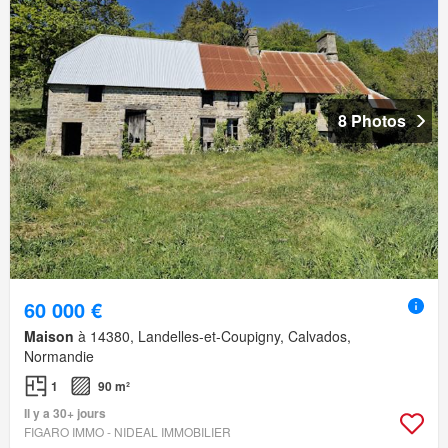
8 Photos
60 000 €
Maison
à 14380, Landelles-et-Coupigny, Calvados,
Normandie
1
90 m²
Il y a 30+ jours
FIGARO IMMO - NIDEAL IMMOBILIER