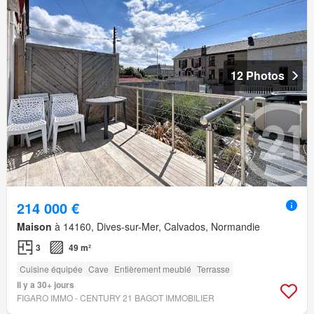
12 Photos
214 000 €
Maison
à 14160, Dives-sur-Mer, Calvados, Normandie
3
49 m²
Cuisine équipée
Cave
Entièrement meublé
Terrasse
Il y a 30+ jours
FIGARO IMMO - CENTURY 21 BAGOT IMMOBILIER