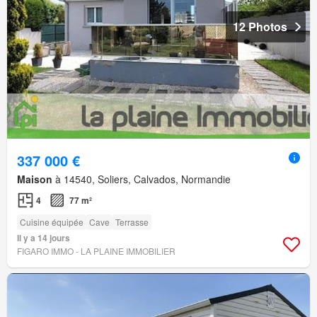
12 Photos
337 000 €
Maison
à 14540, Soliers, Calvados, Normandie
4
77 m²
Cuisine équipée
Cave
Terrasse
Il y a 14 jours
FIGARO IMMO - LA PLAINE IMMOBILIER