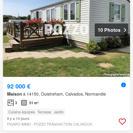
10 Photos
92 000 €
Maison
à 14150, Ouistreham, Calvados, Normandie
3
31 m²
Cuisine équipée
Terrasse
Jardin
Il y a 14 jours
FIGARO IMMO - POZZO TRANSACTION CALVADOS