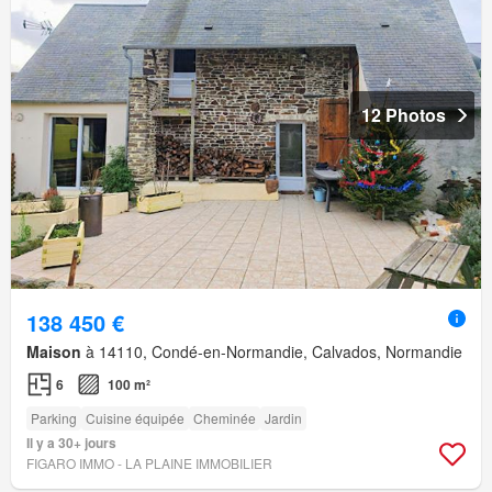
12 Photos
138 450 €
Maison
à 14110, Condé-en-Normandie, Calvados, Normandie
6
100 m²
Parking
Cuisine équipée
Cheminée
Jardin
Il y a 30+ jours
FIGARO IMMO - LA PLAINE IMMOBILIER