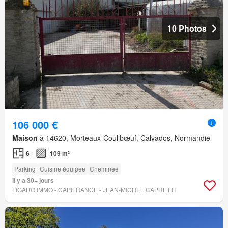
10 Photos
106 000 €
Maison
à 14620, Morteaux-Coulibœuf, Calvados, Normandie
6
109 m²
Parking
Cuisine équipée
Cheminée
Il y a 30+ jours
FIGARO IMMO - CAPIFRANCE - JEAN-MICHEL CAPRETTI