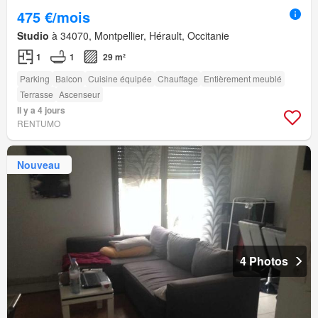
475 €/mois
Studio
à 34070, Montpellier, Hérault, Occitanie
1
1
29 m²
Parking
Balcon
Cuisine équipée
Chauffage
Entièrement meublé
Terrasse
Ascenseur
Il y a 4 jours
RENTUMO
Nouveau
4 Photos