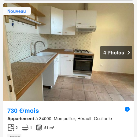
Nouveau
4 Photos
730 €/mois
Appartement
à 34000, Montpellier, Hérault, Occitanie
2
1
51 m²
Balcon