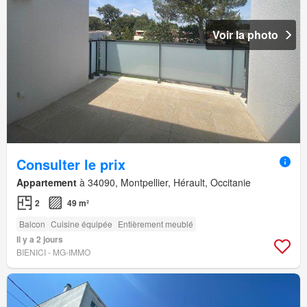
Voir la photo
Consulter le prix
Appartement
à 34090, Montpellier, Hérault, Occitanie
2
49 m²
Balcon
Cuisine équipée
Entièrement meublé
Il y a 2 jours
BIENICI - MG-IMMO