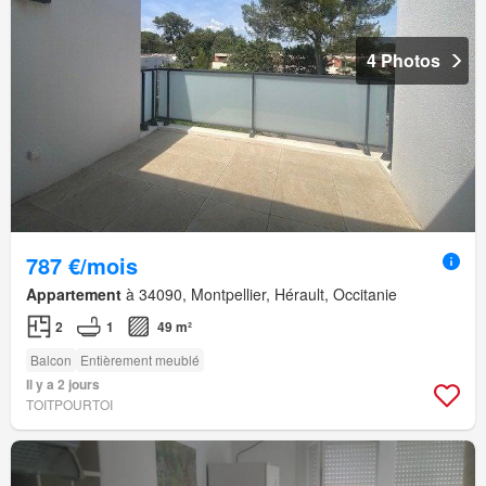
4 Photos
787 €/mois
Appartement
à 34090, Montpellier, Hérault, Occitanie
2
1
49 m²
Balcon
Entièrement meublé
Il y a 2 jours
TOITPOURTOI