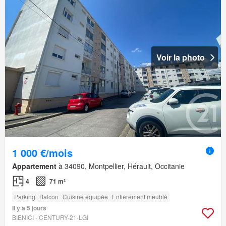
Voir la photo
1 000 €/mois
Appartement
à 34090, Montpellier, Hérault, Occitanie
4
71 m²
Parking
Balcon
Cuisine équipée
Entièrement meublé
Il y a 5 jours
BIENICI - CENTURY-21-LGI