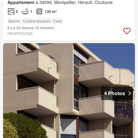
Appartement
à 34090, Montpellier, Hérault, Occitanie
5
1
135 m²
Balcon
Cuisine équipée
Cave
Il y a 23 heures 10 minutes
PROPERSTAR
4 Photos