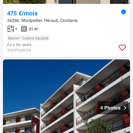
475 €/mois
34296, Montpellier, Hérault, Occitanie
1
21 m²
Balcon
Cuisine équipée
Il y a 30+ jours
TOITPOURTOI
4 Photos