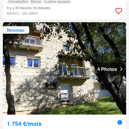
Climatisation
Balcon
Cuisine équipée
Il y a 23 heures 10 minutes
BIENICI - MG-IMMO
Nouveau
4 Photos
1 754 €/mois