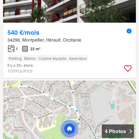
540 €/mois
34296, Montpellier, Hérault, Occitanie
1
22 m²
Parking
Balcon
Cuisine équipée
Ascenseur
Il y a 30+ jours
TOITPOURTOI
4 Photos