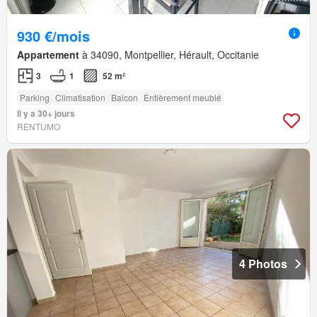
930 €/mois
Appartement
à 34090, Montpellier, Hérault, Occitanie
3
1
52 m²
Parking
Climatisation
Balcon
Entièrement meublé
Il y a 30+ jours
RENTUMO
4 Photos