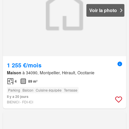
Voir la photo
1 255 €/mois
Maison
à 34090, Montpellier, Hérault, Occitanie
4
89 m²
Parking
Balcon
Cuisine équipée
Terrasse
Il y a 20 jours
BIENICI - FDI-ICI