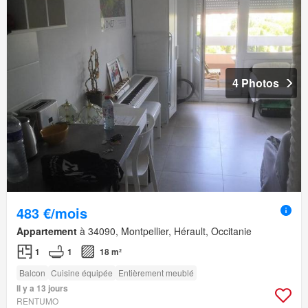
4 Photos
483 €/mois
Appartement
à 34090, Montpellier, Hérault, Occitanie
1
1
18 m²
Balcon
Cuisine équipée
Entièrement meublé
Il y a 13 jours
RENTUMO