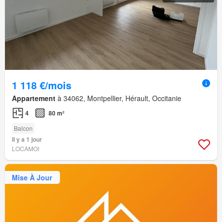
1 118 €/mois
Appartement
à 34062, Montpellier, Hérault, Occitanie
4
80 m²
Balcon
Il y a 1 jour
LOCAMOI
Mise À Jour