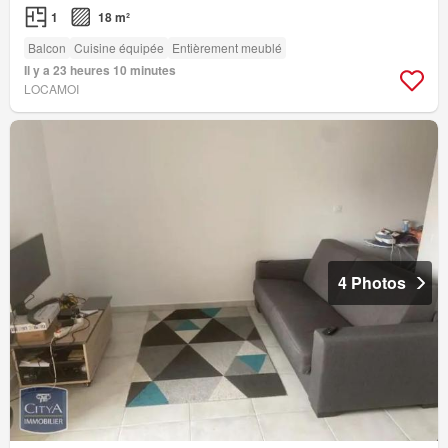
1
18 m²
Balcon
Cuisine équipée
Entièrement meublé
Il y a 23 heures 10 minutes
LOCAMOI
4 Photos