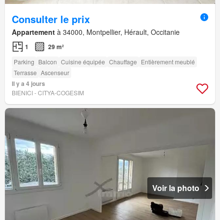
Consulter le prix
Appartement
à 34000, Montpellier, Hérault, Occitanie
1
29 m²
Parking
Balcon
Cuisine équipée
Chauffage
Entièrement meublé
Terrasse
Ascenseur
Il y a 4 jours
BIENICI - CITYA-COGESIM
Voir la photo