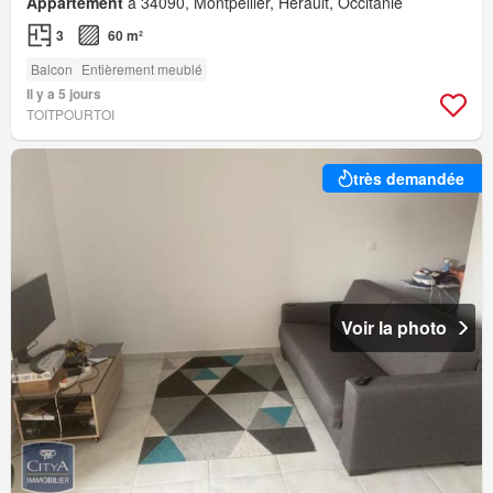
Appartement
à 34090, Montpellier, Hérault, Occitanie
3
60 m²
Balcon
Entièrement meublé
Il y a 5 jours
TOITPOURTOI
très demandée
Voir la photo