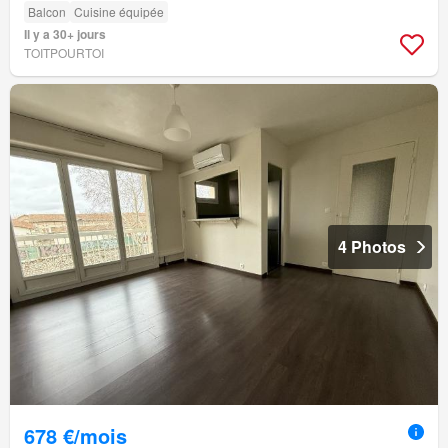
Balcon
Cuisine équipée
Il y a 30+ jours
TOITPOURTOI
4 Photos
678 €/mois