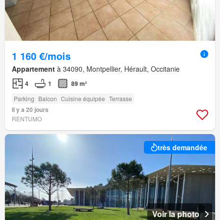
1 160 €/mois
Appartement
à 34090, Montpellier, Hérault, Occitanie
4
1
89 m²
Parking
Balcon
Cuisine équipée
Terrasse
Il y a 20 jours
RENTUMO
très demandée
Voir la photo