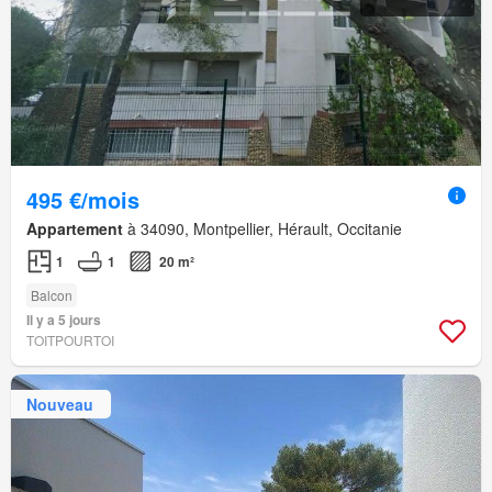
495 €/mois
Appartement
à 34090, Montpellier, Hérault, Occitanie
1
1
20 m²
Balcon
Il y a 5 jours
TOITPOURTOI
Nouveau