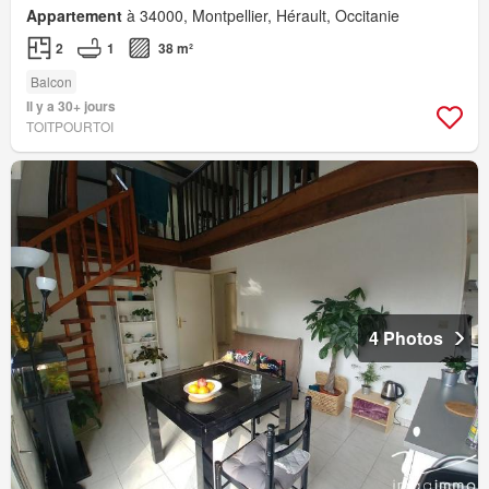
Appartement
à 34000, Montpellier, Hérault, Occitanie
2
1
38 m²
Balcon
Il y a 30+ jours
TOITPOURTOI
4 Photos