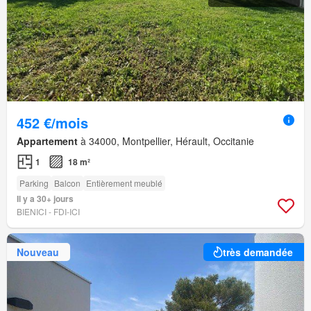
452 €/mois
Appartement
à 34000, Montpellier, Hérault, Occitanie
1
18 m²
Parking
Balcon
Entièrement meublé
Il y a 30+ jours
BIENICI - FDI-ICI
Nouveau
très demandée