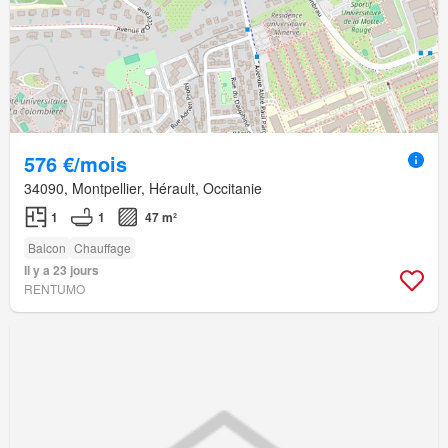
576 €/mois
34090, Montpellier, Hérault, Occitanie
1
1
47 m²
Balcon
Chauffage
Il y a 23 jours
RENTUMO