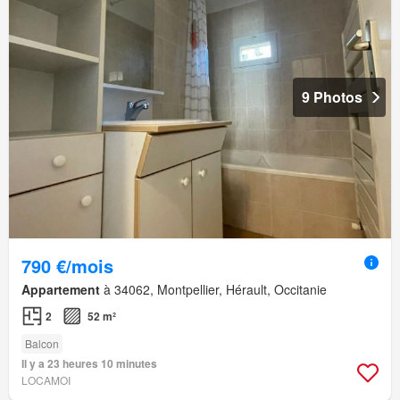
9 Photos
790 €/mois
Appartement
à 34062, Montpellier, Hérault, Occitanie
2
52 m²
Balcon
Il y a 23 heures 10 minutes
LOCAMOI