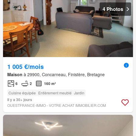
4 Photos
1 005 €/mois
Maison
à 29900, Concarneau, Finistère, Bretagne
6
2
160 m²
Cuisine équipée
Entièrement meublé
Jardin
Il y a 30+ jours
OUESTFRANCE-IMMO - VOTRE ACHAT IMMOBILIER.COM