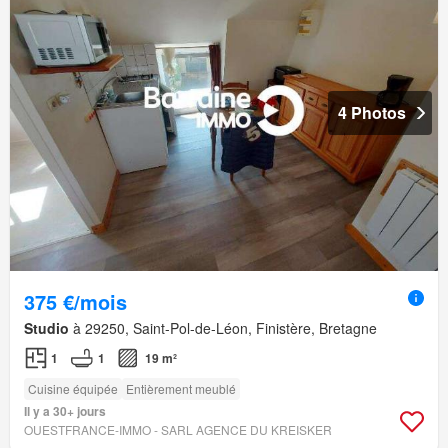
4 Photos
375 €/mois
Studio
à 29250, Saint-Pol-de-Léon, Finistère, Bretagne
1
1
19 m²
Cuisine équipée
Entièrement meublé
Il y a 30+ jours
OUESTFRANCE-IMMO - SARL AGENCE DU KREISKER