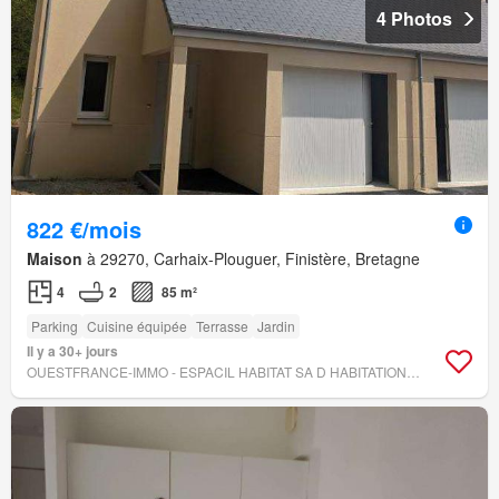
4 Photos
822 €/mois
Maison
à 29270, Carhaix-Plouguer, Finistère, Bretagne
4
2
85 m²
Parking
Cuisine équipée
Terrasse
Jardin
Il y a 30+ jours
OUESTFRANCE-IMMO - ESPACIL HABITAT SA D HABITATIONS A LOYER