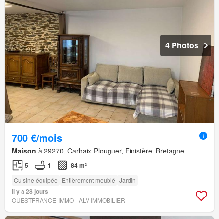
4 Photos
700 €/mois
Maison
à 29270, Carhaix-Plouguer, Finistère, Bretagne
5
1
84 m²
Cuisine équipée
Entièrement meublé
Jardin
Il y a 28 jours
OUESTFRANCE-IMMO - ALV IMMOBILIER