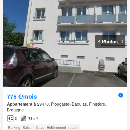
4 Photos
775 €/mois
Appartement
à 29470, Plougastel-Daoulas, Finistère,
Bretagne
3
78 m²
Parking
Balcon
Cave
Entièrement meublé