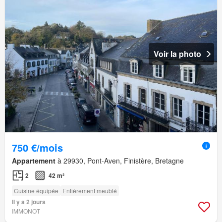
Voir la photo
750 €/mois
Appartement
à 29930, Pont-Aven, Finistère, Bretagne
2
42 m²
Cuisine équipée
Entièrement meublé
Il y a 2 jours
IMMONOT