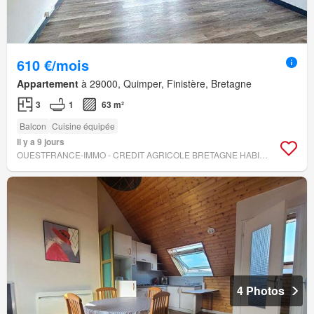
610 €/mois
Appartement
à 29000, Quimper, Finistère, Bretagne
3
1
63 m²
Balcon
Cuisine équipée
Il y a 9 jours
OUESTFRANCE-IMMO - CREDIT AGRICOLE BRETAGNE HABITAT TRANSAC
4 Photos