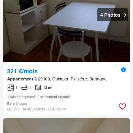
4 Photos
321 €/mois
Appartement
à 29000, Quimper, Finistère, Bretagne
1
1
13 m²
Cuisine équipée
Entièrement meublé
Il y a 3 jours
OUESTFRANCE-IMMO - GOBOCOM