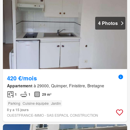
4 Photos
420 €/mois
Appartement
à 29000, Quimper, Finistère, Bretagne
1
1
29 m²
Parking
Cuisine équipée
Jardin
Il y a 15 jours
OUESTFRANCE-IMMO - SAS ESPACIL CONSTRUCTION