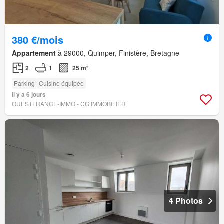
380 €/mois
Appartement
à 29000, Quimper, Finistère, Bretagne
2
1
25 m²
Parking
Cuisine équipée
Il y a 6 jours
OUESTFRANCE-IMMO - CG IMMOBILIER
4 Photos