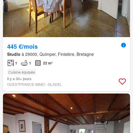
445 €/mois
Studio
à 29000, Quimper, Finistère, Bretagne
1
1
22 m²
Cuisine équipée
Il y a 30+ jours
OUESTFRANCE-IMMO - GLADEL