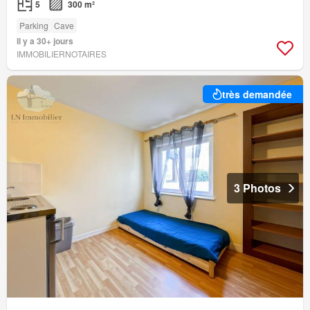
5
300 m²
Parking
Cave
Il y a 30+ jours
IMMOBILIERNOTAIRES
très demandée
3 Photos