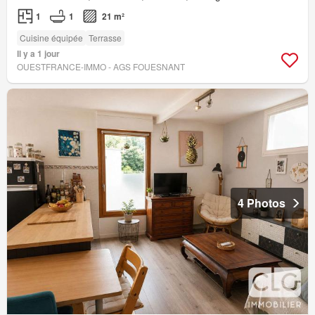
1
1
21 m²
Cuisine équipée
Terrasse
Il y a 1 jour
OUESTFRANCE-IMMO - AGS FOUESNANT
4 Photos