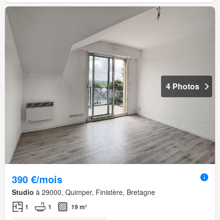
4 Photos
390 €/mois
Studio
à 29000, Quimper, Finistère, Bretagne
1
1
19 m²