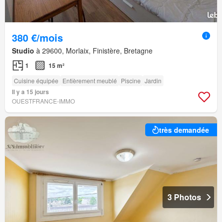
380 €/mois
Studio
à 29600, Morlaix, Finistère, Bretagne
1
15 m²
Cuisine équipée
Entièrement meublé
Piscine
Jardin
Il y a 15 jours
OUESTFRANCE-IMMO
très demandée
3 Photos