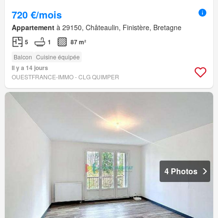
720 €/mois
Appartement
à 29150, Châteaulin, Finistère, Bretagne
5
1
87 m²
Balcon
Cuisine équipée
Il y a 14 jours
OUESTFRANCE-IMMO - CLG QUIMPER
4 Photos