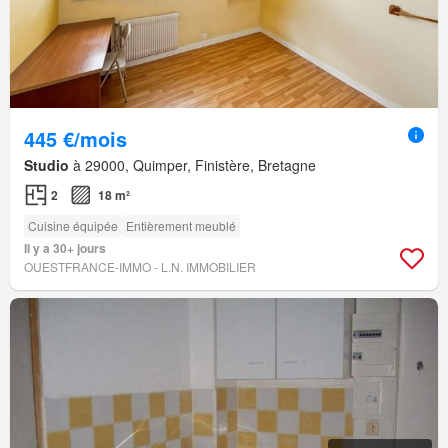
445 €/mois
Studio
à 29000, Quimper, Finistère, Bretagne
2
18 m²
Cuisine équipée
Entièrement meublé
Il y a 30+ jours
OUESTFRANCE-IMMO - L.N. IMMOBILIER