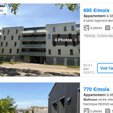
695 €/mois
au
Appartement
à 68
A saisir logement da
2
pièces
Parking
Cuisine éq
4 Photos
Il y a 1
Voir l
jour
RENTOLA
770 €/mois
Appartement
à 68
Mulhouse
centre vil
thermique RE2020 se
2
pièces