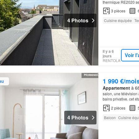
thermique RE2020 se
3
pièces
4 Photos
Cuisine équipée
Te
Il y a 6
Voir 
jours
RENTOLA
1 990 €/moi
au
Appartement
à 68
salon, une télévision 
bains privative. cet 
2
pièces
4 Photos
Balcon
Cuisine équ