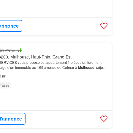
l'annonce
50 €/mois
200, Mulhouse, Haut-Rhin, Grand Est
RVICES vous propose cet appartement 1 pièces entièrement
étage d'un immeuble au 169 avenue de Colmar à
Mulhouse
, séjour
 équipée, d'une chambre, d'une grande salle d'…
0 m²
rrasse
 l'annonce