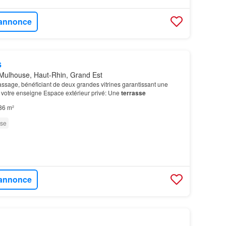
l'annonce
s
Mulhouse, Haut-Rhin, Grand Est
passage, bénéficiant de deux grandes vitrines garantissant une
 votre enseigne ​Espace extérieur privé: Une
terrasse
86 m²
sse
l'annonce