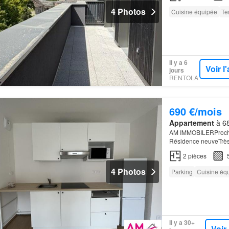
4 Photos
Cuisine équipée
Te
Il y a 6
Voir 
jours
RENTOLA
690 €/mois
Appartement
à 68
AM IMMOBILERProche 
Résidence neuveTrès 
2
pièces
4 Photos
Parking
Cuisine éq
Il y a 30+
Voir