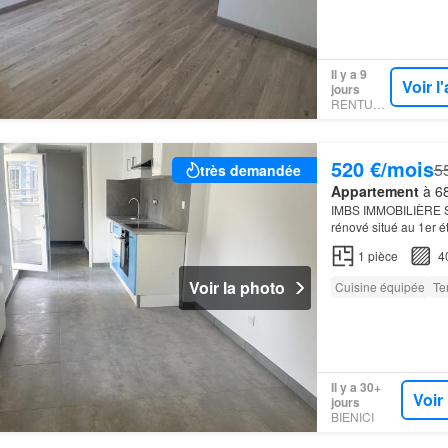
Il y a 9
Voir 
jours
RENTUMO
520 €/mois
5
très demandée
Appartement
à 68
IMBS IMMOBILIÈRE SE
rénové situé au 1er 
avec cuisine ouverte
1
pièce
4
Voir la photo
Cuisine équipée
Te
Il y a 30+
Voir
jours
BIENICI