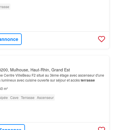
rrasse
l'annonce
200, Mulhouse, Haut-Rhin, Grand Est
Centre VilleBeau F2 situé au 3ème étage avec ascenseur d'une
lumineux avec cuisine ouverte sur séjour et accès
terrasse
50 m²
uipée
Cave
Terrasse
Ascenseur
 l'annonce