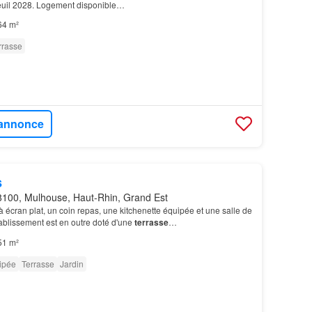
uil 2028. Logement disponible…
64 m²
rrasse
l'annonce
s
100, Mulhouse, Haut-Rhin, Grand Est
à écran plat, un coin repas, une kitchenette équipée et une salle de
établissement est en outre doté d'une
terrasse
…
51 m²
ipée
Terrasse
Jardin