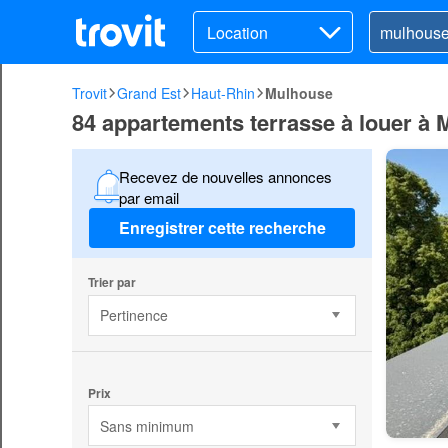
Location
Trovit
Grand Est
Haut-Rhin
Mulhouse
84 appartements terrasse à louer à
Recevez de nouvelles annonces
par email
Enregistrer cette recherche
Trier par
Pertinence
Prix
Sans minimum