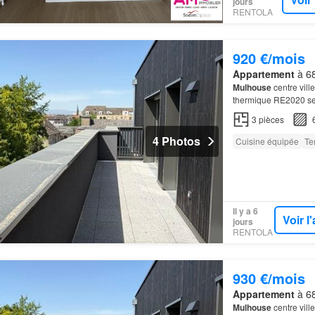
jours
RENTOLA
920 €/mois
Appartement
à 68
Mulhouse
centre vil
thermique RE2020 se
3
pièces
4 Photos
Cuisine équipée
Te
Il y a 6
Voir 
jours
RENTOLA
930 €/mois
Appartement
à 68
Mulhouse
centre vil