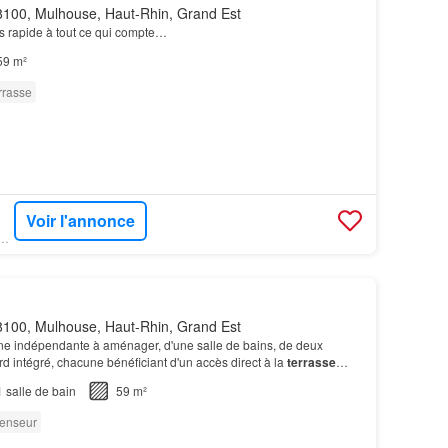
100, Mulhouse, Haut-Rhin, Grand Est
s rapide à tout ce qui compte…
59 m²
rrasse
Voir l'annonce
NDU - 123LOGER.COM
100, Mulhouse, Haut-Rhin, Grand Est
ine indépendante à aménager, d'une salle de bains, de deux
 intégré, chacune bénéficiant d'un accès direct à la
terrasse
conventionné soumis à conditions pour organ…
1
salle de bain
59 m²
enseur