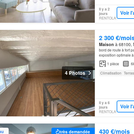
Il y a 2
Voir 
jours
RENTOLA
2 300 €/moi
Maison
à 68100, 
bord de route à fort 
exposition optimale à
1
pièce
6
4 Photos
Climatisation
Terra
Il y a 6
Voir 
jours
RENTOLA
430 €/mois
au
très demandée