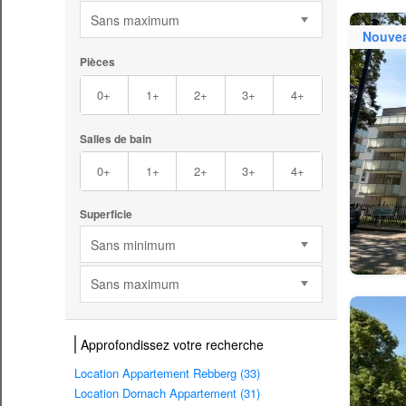
Sans maximum
Nouve
Pièces
0+
1+
2+
3+
4+
Salles de bain
0+
1+
2+
3+
4+
Superficie
Sans minimum
Sans maximum
Approfondissez votre recherche
Location Appartement Rebberg (33)
Location Dornach Appartement (31)