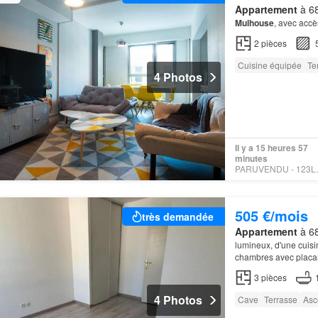
Appartement
à 68
Mulhouse
, avec accè
2
pièces
Cuisine équipée
Te
4 Photos
Il y a 15 heures 57
minutes
PARUVE
505 €/mois
très demandée
Appartement
à 68
lumineux, d'une cuis
chambres avec placard
Attention: logement 
3
pièces
4 Photos
Cave
Terrasse
Asc