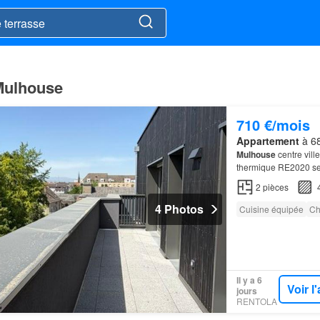
 Mulhouse
710 €/mois
Appartement
à 68
Mulhouse
centre vil
thermique RE2020 se
2
pièces
4 Photos
Cuisine équipée
Ch
Il y a 6
Voir 
jours
RENTOLA