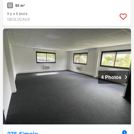
95 m²
Il y a 8 jours
GEOLOCAUX
4 Photos
275 €/mois