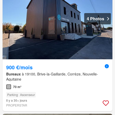
4 Photos
900 €/mois
Bureaux
à 19100, Brive-la-Gaillarde, Corrèze, Nouvelle-
Aquitaine
70 m²
Parking
Ascenseur
Il y a 30+ jours
PROPERSTAR