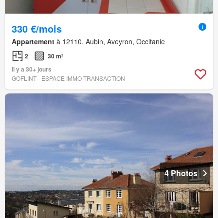
330 €/mois
Appartement
à 12110, Aubin, Aveyron, Occitanie
2
30 m²
Il y a 30+ jours
GOFLINT - ESPACE IMMO TRANSACTION
4 Photos