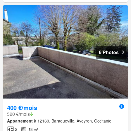
6 Photos
400 €/mois
520 €/mois
Appartement
à 12160, Baraqueville, Aveyron, Occitanie
2
54 m²