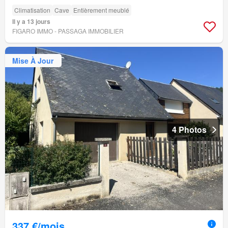
Climatisation
Cave
Entièrement meublé
Il y a 13 jours
FIGARO IMMO - PASSAGA IMMOBILIER
Mise À Jour
4 Photos
337 €/mois