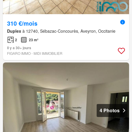
310 €/mois
Duplex
à 12740, Sébazac-Concourès, Aveyron, Occitanie
2
23 m²
Il y a 30+ jours
FIGARO IMMO - MIDI IMMOBILIER
4 Photos