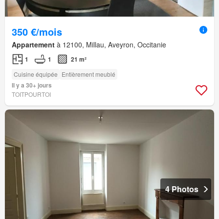
350 €/mois
Appartement
à 12100, Millau, Aveyron, Occitanie
1
1
21 m²
Cuisine équipée
Entièrement meublé
Il y a 30+ jours
TOITPOURTOI
4 Photos