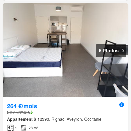
6 Photos
264 €/mois
327 €/mois
Appartement
à 12390, Rignac, Aveyron, Occitanie
1
28 m²