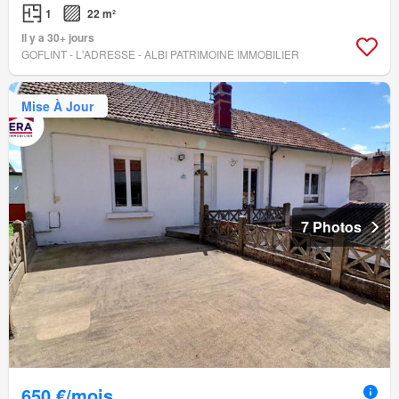
1
22 m²
Il y a 30+ jours
GOFLINT - L'ADRESSE - ALBI PATRIMOINE IMMOBILIER
Mise À Jour
7 Photos
650 €/mois