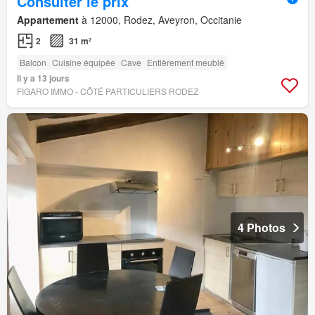
Consulter le prix
Appartement
à 12000, Rodez, Aveyron, Occitanie
2
31 m²
Balcon
Cuisine équipée
Cave
Entièrement meublé
Il y a 13 jours
FIGARO IMMO - CÔTÉ PARTICULIERS RODEZ
4 Photos