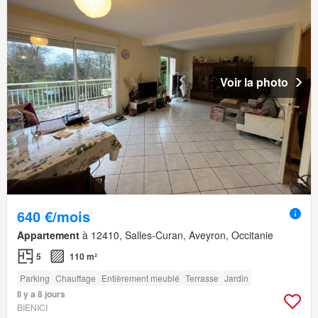
Voir la photo
640 €/mois
Appartement
à 12410, Salles-Curan, Aveyron, Occitanie
5
110 m²
Parking
Chauffage
Entièrement meublé
Terrasse
Jardin
Il y a 8 jours
BIENICI