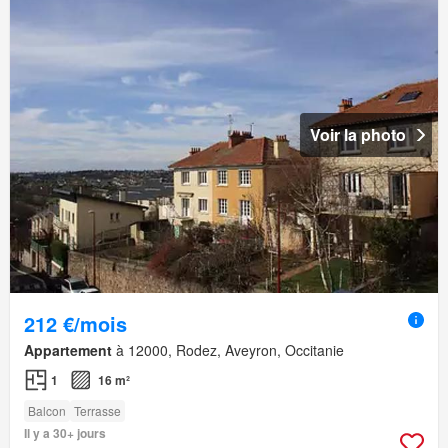
Voir la photo
212 €/mois
Appartement
à 12000, Rodez, Aveyron, Occitanie
1
16 m²
Balcon
Terrasse
Il y a 30+ jours