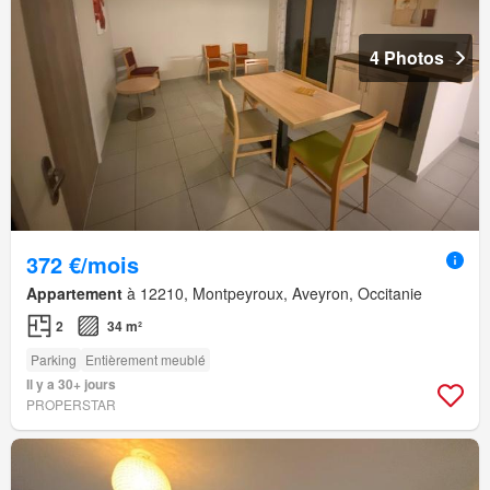
4 Photos
372 €/mois
Appartement
à 12210, Montpeyroux, Aveyron, Occitanie
2
34 m²
Parking
Entièrement meublé
Il y a 30+ jours
PROPERSTAR