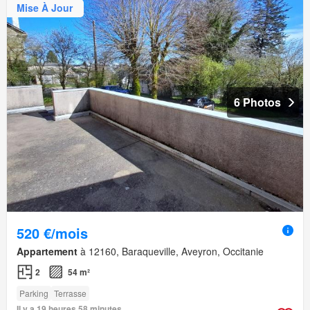
Mise À Jour
6 Photos
520 €/mois
Appartement
à 12160, Baraqueville, Aveyron, Occitanie
2
54 m²
Parking
Terrasse
Il y a 19 heures 58 minutes