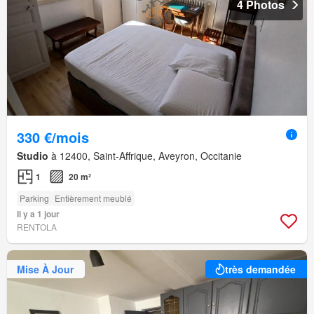
4 Photos
330 €/mois
Studio
à 12400, Saint-Affrique, Aveyron, Occitanie
1
20 m²
Parking
Entièrement meublé
Il y a 1 jour
RENTOLA
Mise À Jour
très demandée