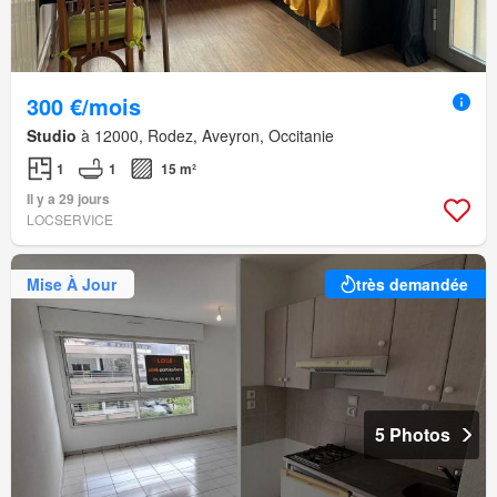
300 €/mois
Studio
à 12000, Rodez, Aveyron, Occitanie
1
1
15 m²
Il y a 29 jours
LOCSERVICE
Mise À Jour
très demandée
5 Photos