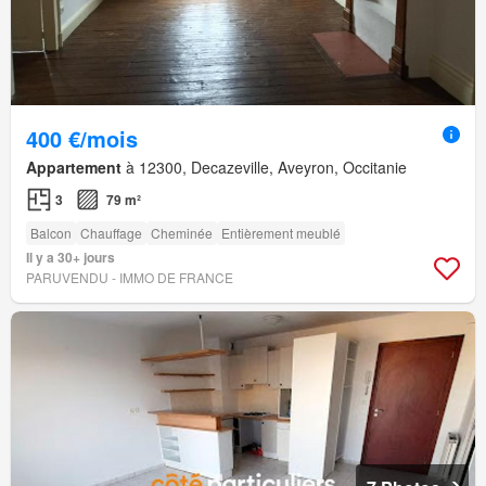
400 €/mois
Appartement
à 12300, Decazeville, Aveyron, Occitanie
3
79 m²
Balcon
Chauffage
Cheminée
Entièrement meublé
Il y a 30+ jours
PARUVENDU - IMMO DE FRANCE