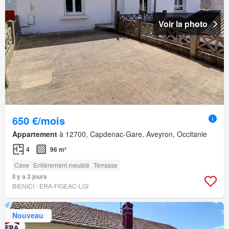
Voir la photo
650 €/mois
Appartement
à 12700, Capdenac-Gare, Aveyron, Occitanie
4
96 m²
Cave
Entièrement meublé
Terrasse
Il y a 3 jours
BIENICI - ERA-FIGEAC-LGI
Nouveau