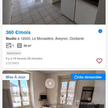
360 €/mois
Studio
à 12000, Le Monastère, Aveyron, Occitanie
1
26 m²
Ascenseur
Il y a 19 heures 58 minutes
LOCAMOI
Mise À Jour
très demandée