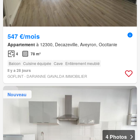
547 €/mois
Appartement
à 12300, Decazeville, Aveyron, Occitanie
4
78 m²
Balcon
Cuisine équipée
Cave
Entièrement meublé
Il y a 28 jours
GOFLINT - DARIANNE GAVALDA IMMOBILIER
Nouveau
4 Photos