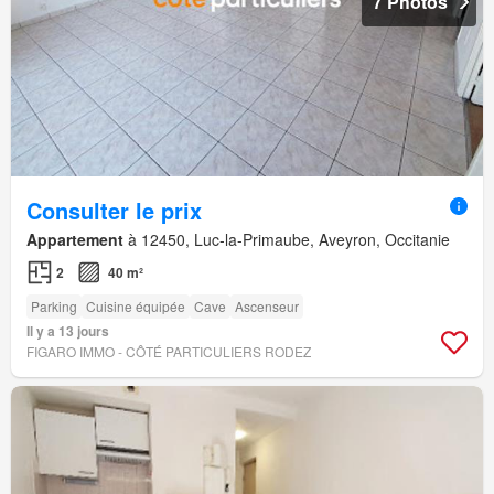
7 Photos
Consulter le prix
Appartement
à 12450, Luc-la-Primaube, Aveyron, Occitanie
2
40 m²
Parking
Cuisine équipée
Cave
Ascenseur
Il y a 13 jours
FIGARO IMMO - CÔTÉ PARTICULIERS RODEZ