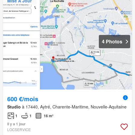
Mise À Jour
4 Photos
600 €/mois
Studio
à 17440, Aytré, Charente-Maritime, Nouvelle-Aquitaine
1
1
16 m²
Il y a 1 jour
LOCSERVICE