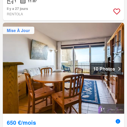
1
11 m²
Il y a 27 jours
RENTOLA
Mise À Jour
10 Photos
650 €/mois