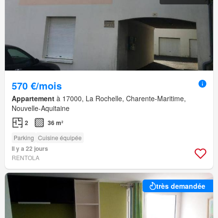
570 €/mois
Appartement
à 17000, La Rochelle, Charente-Maritime,
Nouvelle-Aquitaine
2
36 m²
Parking
Cuisine équipée
Il y a 22 jours
RENTOLA
très demandée