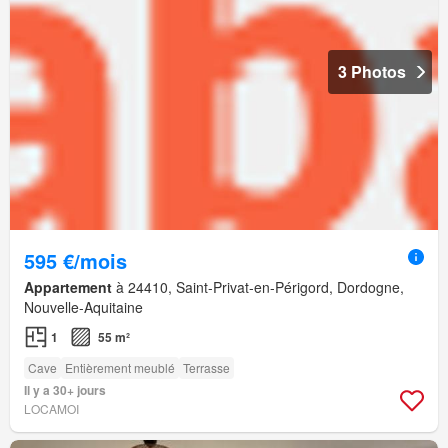
3 Photos
595 €/mois
Appartement
à 24410, Saint-Privat-en-Périgord, Dordogne,
Nouvelle-Aquitaine
1
55 m²
Cave
Entièrement meublé
Terrasse
Il y a 30+ jours
LOCAMOI