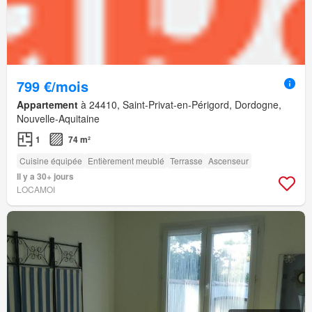
799 €/mois
Appartement
à 24410, Saint-Privat-en-Périgord, Dordogne,
Nouvelle-Aquitaine
1
74 m²
Cuisine équipée
Entièrement meublé
Terrasse
Ascenseur
Il y a 30+ jours
LOCAMOI