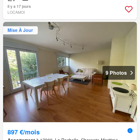
Il y a 17 jours
LOCAMOI
Mise À Jour
9 Photos
897 €/mois
Appartement
à 17000, La Rochelle, Charente-Maritime,