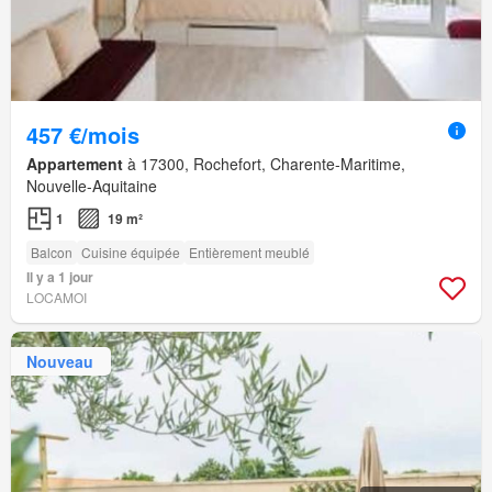
457 €/mois
Appartement
à 17300, Rochefort, Charente-Maritime,
Nouvelle-Aquitaine
1
19 m²
Balcon
Cuisine équipée
Entièrement meublé
Il y a 1 jour
LOCAMOI
Nouveau