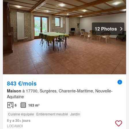
12 Photos
843 €/mois
Maison
à 17700, Surgères, Charente-Maritime, Nouvelle-
Aquitaine
6
163 m²
Cuisine équipée
Entièrement meublé
Jardin
Il y a 30+ jours
LOCAMOI