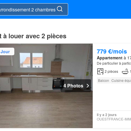
 à louer avec 2 pièces
779 €/mois
 Jour
Appartement
à 17
De particulier à part
2
pièces
Balcon
Cuisine équ
4 Photos
Il y a 2 jours