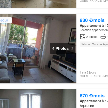
830 €/mois
 Jour
Appartement
à 17
Location appartemen
2
pièces
Balcon
Cuisine équ
4 Photos
Il y a 2 jours
670 €/mois
Appartement
à 17
Aquitaine