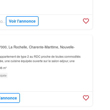
Voir l'annonce
OUESTFRANCE-IMMO - GOBOCOM
000, La Rochelle, Charente-Maritime, Nouvelle-
appartement de type 2 au RDC proche de toutes commodités
e, une cuisine équipée ouverte sur le salon-séjour, une
36 m²
uipée
l'annonce