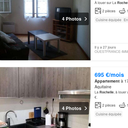
À louer sur La
Rochel
2
pièces
4 Photos
Cuisine équipée
En
Il y a 27 jours
695 €/mois
Appartement
à 17
Aquitaine
La
Rochelle
, à louer
€.
2
pièces
4 Photos
Cuisine équipée