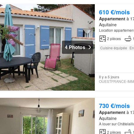
610 €/mois
Appartement
à 17
Aquitaine
Location appartement
2
pièces
4 Photos
Cuisine équipée
En
Il y a 5 jours
730 €/mois
Appartement
à 17
Aquitaine
À louer sur Châtelai
2
pièces