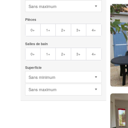
Sans maximum
Pièces
0+
1+
2+
3+
4+
Salles de bain
0+
1+
2+
3+
4+
Superficie
Sans minimum
Sans maximum