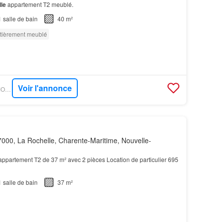
le
appartement T2 meublé.
1
salle de bain
40 m²
tièrement meublé
Voir l'annonce
OUESTFRANCE-IMMO - GOBOCOM
000, La Rochelle, Charente-Maritime, Nouvelle-
 appartement T2 de 37 m² avec 2 pièces Location de particulier 695
1
salle de bain
37 m²