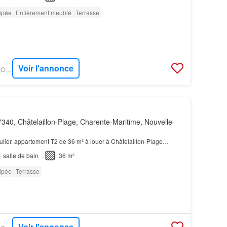
ipée
Entièrement meublé
Terrasse
Voir l'annonce
OUESTFRANCE-IMMO - GOBOCOM
340, Châtelaillon-Plage, Charente-Maritime, Nouvelle-
iculier, appartement T2 de 36 m² à louer à Châtelaillon-Plage…
1
salle de bain
36 m²
ipée
Terrasse
Voir l'annonce