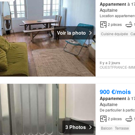
Appartement
à 17
Aquitaine
Location appartemen
2
pièces
Voir la photo
Cuisine équipée
Ca
Il y a 2 jours
900 €/mois
Appartement
à 17
Aquitaine
De particulier à part
2
pièces
3 Photos
Balcon
Terrasse