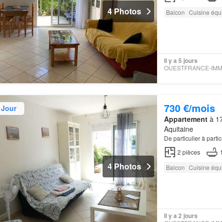
4 Photos
Balcon
Cuisine équ
Il y a 5 jours
730 €/mois
 Jour
Appartement
à 17
Aquitaine
De particulier à part
2
pièces
4 Photos
Balcon
Cuisine équ
Il y a 2 jours