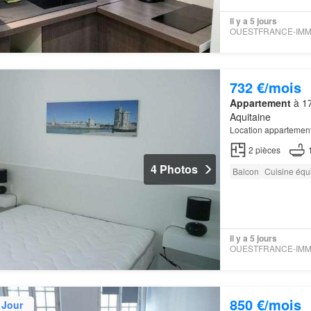
Il y a 5 jours
732 €/mois
Appartement
à 17
Aquitaine
Location appartemen
2
pièces
4 Photos
Balcon
Cuisine équ
Il y a 5 jours
850 €/mois
 Jour