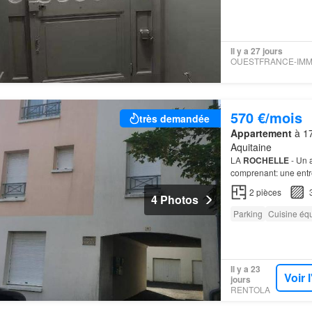
Il y a 27 jours
570 €/mois
très demandée
Appartement
à 17
Aquitaine
LA
ROCHELLE
- Un 
comprenant: une entré
2
pièces
4 Photos
Parking
Cuisine éq
Il y a 23
Voir 
jours
RENTOLA