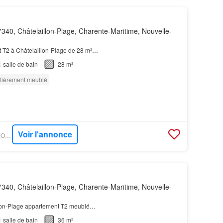
340, Châtelaillon-Plage, Charente-Maritime, Nouvelle-
 T2 à Châtelaillon-Plage de 28 m²…
1
salle de bain
28 m²
tièrement meublé
Voir l'annonce
OUESTFRANCE-IMMO - GOBOCOM
340, Châtelaillon-Plage, Charente-Maritime, Nouvelle-
llon-Plage appartement T2 meublé…
1
salle de bain
36 m²