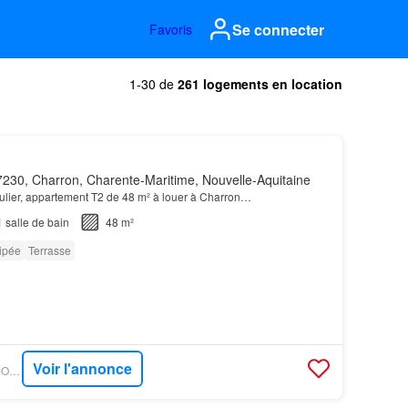
Se connecter
Favoris
1-30 de
261 logements en location
230, Charron, Charente-Maritime, Nouvelle-Aquitaine
iculier, appartement T2 de 48 m² à louer à Charron…
1
salle de bain
48 m²
ipée
Terrasse
Voir l'annonce
OUESTFRANCE-IMMO - GOBOCOM