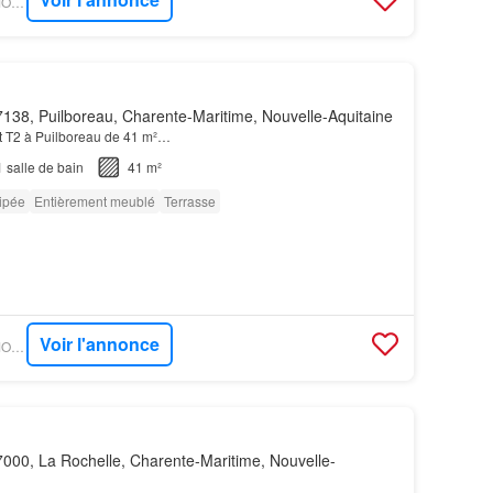
OUESTFRANCE-IMMO - GOBOCOM
138, Puilboreau, Charente-Maritime, Nouvelle-Aquitaine
t T2 à Puilboreau de 41 m²…
1
salle de bain
41 m²
ipée
Entièrement meublé
Terrasse
Voir l'annonce
OUESTFRANCE-IMMO - GOBOCOM
000, La Rochelle, Charente-Maritime, Nouvelle-