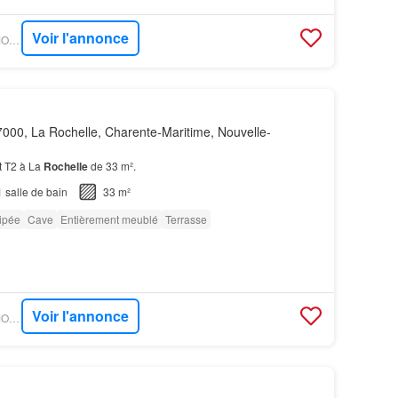
Voir l'annonce
OUESTFRANCE-IMMO - GOBOCOM
000, La Rochelle, Charente-Maritime, Nouvelle-
t T2 à La
Rochelle
de 33 m².
1
salle de bain
33 m²
ipée
Cave
Entièrement meublé
Terrasse
Voir l'annonce
OUESTFRANCE-IMMO - GOBOCOM