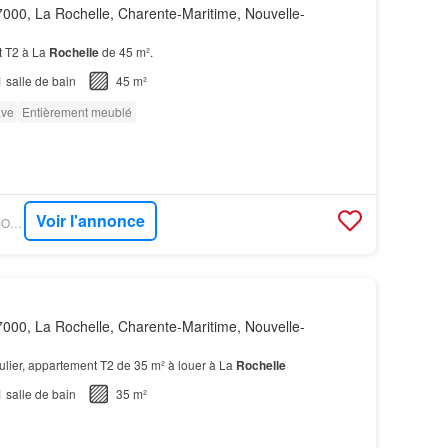
000, La Rochelle, Charente-Maritime, Nouvelle-
t T2 à La
Rochelle
de 45 m².
1
salle de bain
45 m²
ve
Entièrement meublé
Voir l'annonce
OUESTFRANCE-IMMO - GOBOCOM
000, La Rochelle, Charente-Maritime, Nouvelle-
iculier, appartement T2 de 35 m² à louer à La
Rochelle
1
salle de bain
35 m²