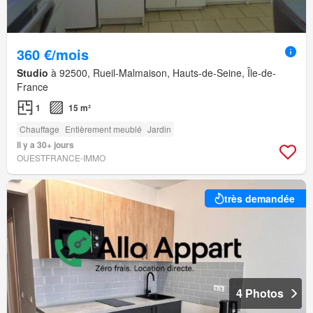
360 €/mois
Studio
à 92500, Rueil-Malmaison, Hauts-de-Seine, Île-de-
France
1
15 m²
Chauffage
Entièrement meublé
Jardin
Il y a 30+ jours
OUESTFRANCE-IMMO
très demandée
4 Photos