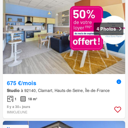
4 Photos
675 €/mois
Studio
à 92140, Clamart, Hauts-de-Seine, Île-de-France
1
18 m²
Il y a 30+ jours
IMMOJEUNE