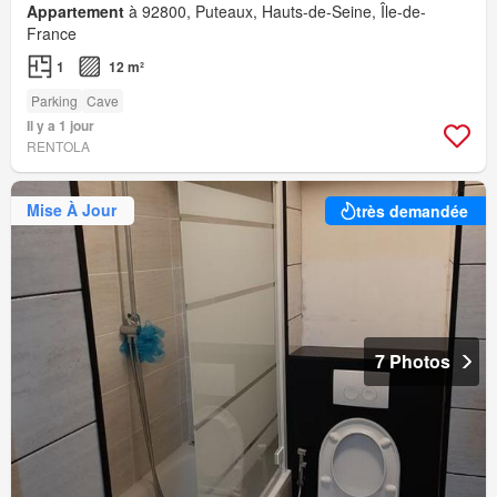
Appartement
à 92800, Puteaux, Hauts-de-Seine, Île-de-
France
1
12 m²
Parking
Cave
Il y a 1 jour
RENTOLA
Mise À Jour
très demandée
7 Photos