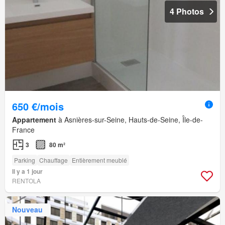
4 Photos
650 €/mois
Appartement
à Asnières-sur-Seine, Hauts-de-Seine, Île-de-
France
3
80 m²
Parking
Chauffage
Entièrement meublé
Il y a 1 jour
RENTOLA
Nouveau