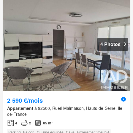
4 Photos
2 590 €/mois
Appartement
à 92500, Rueil-Malmaison, Hauts-de-Seine, Île-
de-France
4
2
85 m²
Parking
Balcon
Cuisine équipée
Cave
Entièrement meublé