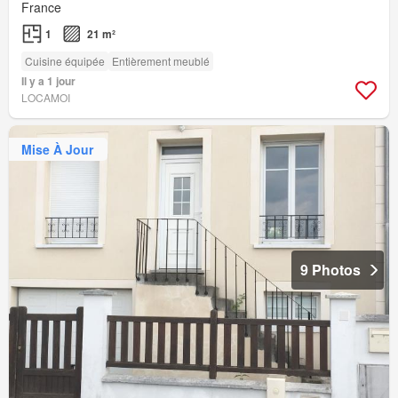
France
1
21 m²
Cuisine équipée
Entièrement meublé
Il y a 1 jour
LOCAMOI
Mise À Jour
9 Photos