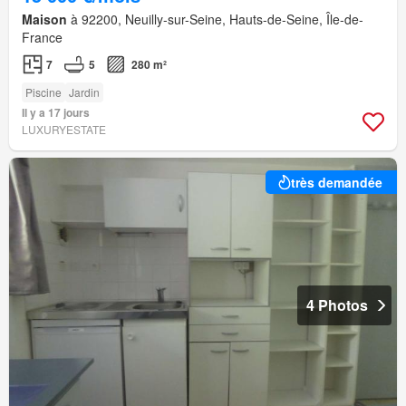
Maison
à 92200, Neuilly-sur-Seine, Hauts-de-Seine, Île-de-
France
7
5
280 m²
Piscine
Jardin
Il y a 17 jours
LUXURYESTATE
très demandée
4 Photos