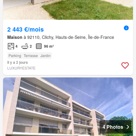
2 443 €/mois
Maison
à 92110, Clichy, Hauts-de-Seine, Île-de-France
4
2
96 m²
Parking
Terrasse
Jardin
Il y a 2 jours
LUXURYESTATE
4 Photos