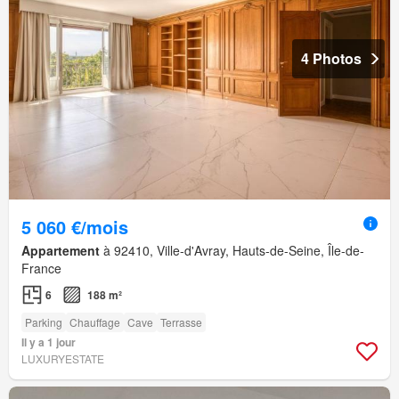
4 Photos
5 060 €/mois
Appartement
à 92410, Ville-d'Avray, Hauts-de-Seine, Île-de-
France
6
188 m²
Parking
Chauffage
Cave
Terrasse
Il y a 1 jour
LUXURYESTATE