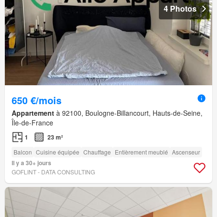
4 Photos
650 €/mois
Appartement
à 92100, Boulogne-Billancourt, Hauts-de-Seine,
Île-de-France
1
23 m²
Balcon
Cuisine équipée
Chauffage
Entièrement meublé
Ascenseur
Il y a 30+ jours
GOFLINT - DATA CONSULTING