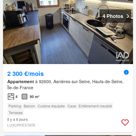
4 Photos
2 300 €/mois
Appartement
à 92600, Asnières-sur-Seine, Hauts-de-Seine,
Île-de-France
4
90 m²
Parking
Balcon
Cuisine équipée
Cave
Entièrement meublé
Terrasse
Il y a 8 jours
LUXURYESTATE