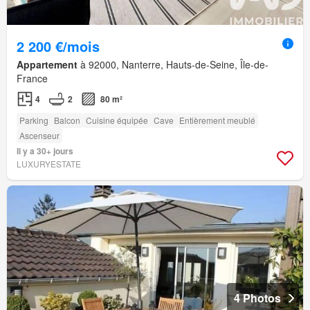
2 200 €/mois
Appartement
à 92000, Nanterre, Hauts-de-Seine, Île-de-
France
4
2
80 m²
Parking
Balcon
Cuisine équipée
Cave
Entièrement meublé
Ascenseur
Il y a 30+ jours
LUXURYESTATE
4 Photos