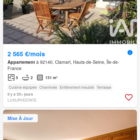
2 565 €/mois
Appartement
à 92140, Clamart, Hauts-de-Seine, Île-de-
France
5
2
131 m²
Cuisine équipée
Cheminée
Entièrement meublé
Terrasse
Il y a 30+ jours
LUXURYESTATE
Mise À Jour