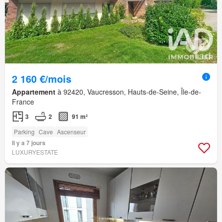
2 160 €/mois
Appartement
à 92420, Vaucresson, Hauts-de-Seine, Île-de-
France
3
2
91 m²
Parking
Cave
Ascenseur
Il y a 7 jours
LUXURYESTATE