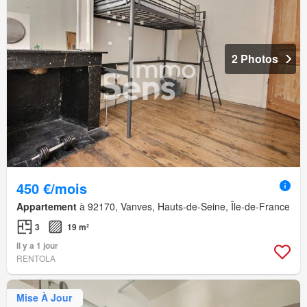
2 Photos
450 €/mois
Appartement
à 92170, Vanves, Hauts-de-Seine, Île-de-France
3
19 m²
Il y a 1 jour
RENTOLA
Mise À Jour