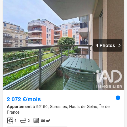
4 Photos
2 072 €/mois
Appartement
à 92150, Suresnes, Hauts-de-Seine, Île-de-
France
4
2
86 m²