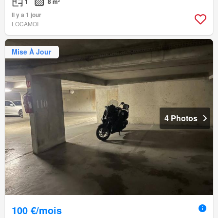
1
8 m²
Il y a 1 jour
LOCAMOI
Mise À Jour
4 Photos
100 €/mois