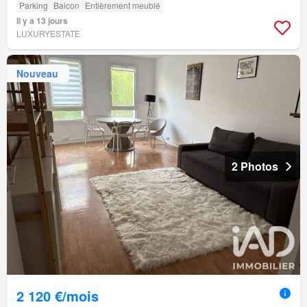
Parking
Balcon
Entièrement meublé
Il y a 13 jours
LUXURYESTATE
Nouveau
2 Photos
2 120 €/mois