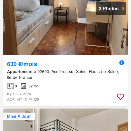
3 Photos
630 €/mois
Appartement
à 92600, Asnières-sur-Seine, Hauts-de-Seine,
Île-de-France
3
52 m²
Il y a 30+ jours
GOFLINT - DIFFUZE
Mise À Jour