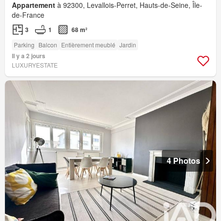
Appartement
à 92300, Levallois-Perret, Hauts-de-Seine, Île-
de-France
3
1
68 m²
Parking
Balcon
Entièrement meublé
Jardin
Il y a 2 jours
LUXURYESTATE
4 Photos