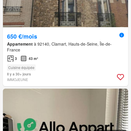
650 €/mois
Appartement
à 92140, Clamart, Hauts-de-Seine, Île-de-
France
3
43 m²
Cuisine équipée
Il y a 30+ jours
IMMOJEUNE