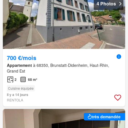
4 Photos
700 €/mois
Appartement
à 68350, Brunstatt-Didenheim, Haut-Rhin,
Grand Est
2
68 m²
Cuisine équipée
Il y a 14 jours
RENTOLA
très demandée