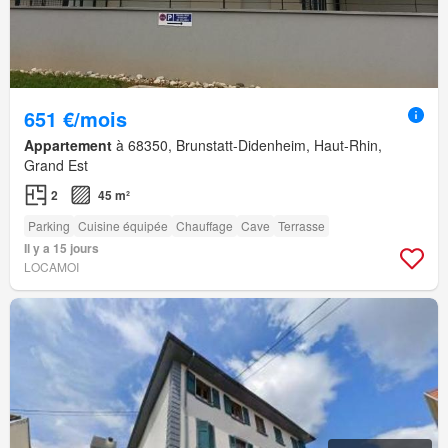
651 €/mois
Appartement
à 68350, Brunstatt-Didenheim, Haut-Rhin,
Grand Est
2
45 m²
Parking
Cuisine équipée
Chauffage
Cave
Terrasse
Il y a 15 jours
LOCAMOI