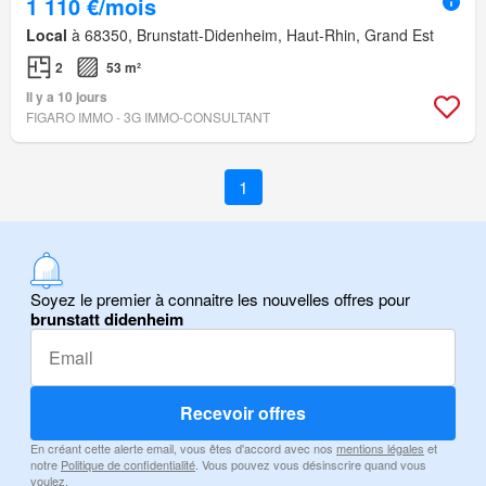
1 110 €/mois
Local
à 68350, Brunstatt-Didenheim, Haut-Rhin, Grand Est
2
53 m²
Il y a 10 jours
FIGARO IMMO - 3G IMMO-CONSULTANT
1
Soyez le premier à connaitre les nouvelles offres pour
brunstatt didenheim
Recevoir offres
En créant cette alerte email, vous êtes d'accord avec nos
mentions légales
et
notre
Politique de confidentialité
. Vous pouvez vous désinscrire quand vous
voulez.