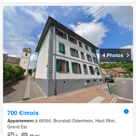
4 Photos
700 €/mois
Appartement
à 68350, Brunstatt-Didenheim, Haut-Rhin,
Grand Est
2
68 m²