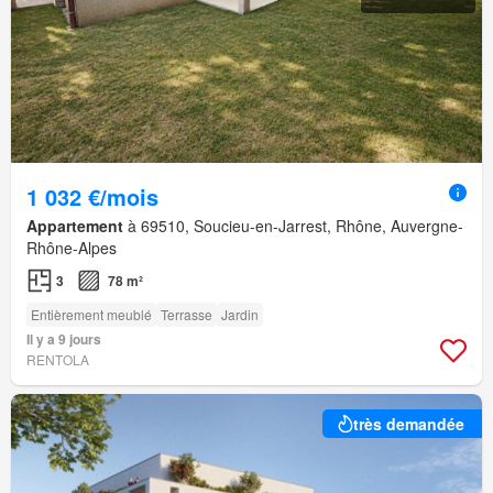
1 032 €/mois
Appartement
à 69510, Soucieu-en-Jarrest, Rhône, Auvergne-
Rhône-Alpes
3
78 m²
Entièrement meublé
Terrasse
Jardin
Il y a 9 jours
RENTOLA
très demandée