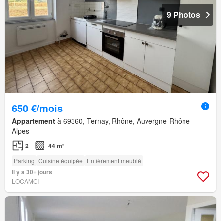
9 Photos
650 €/mois
Appartement
à 69360, Ternay, Rhône, Auvergne-Rhône-
Alpes
2
44 m²
Parking
Cuisine équipée
Entièrement meublé
Il y a 30+ jours
LOCAMOI