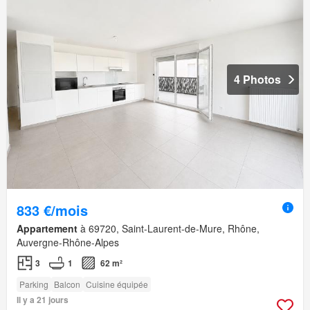
4 Photos
833 €/mois
Appartement
à 69720, Saint-Laurent-de-Mure, Rhône,
Auvergne-Rhône-Alpes
3
1
62 m²
Parking
Balcon
Cuisine équipée
Il y a 21 jours