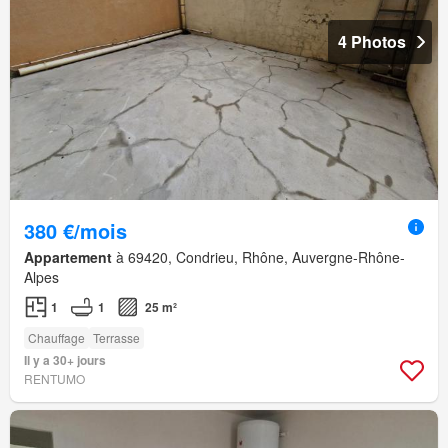
4 Photos
380 €/mois
Appartement
à 69420, Condrieu, Rhône, Auvergne-Rhône-
Alpes
1
1
25 m²
Chauffage
Terrasse
Il y a 30+ jours
RENTUMO