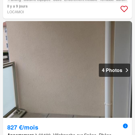
Il y a 9 jours
LOCAMOI
4 Photos
827 €/mois
Appartement
à 69400, Villefranche-sur-Saône, Rhône,