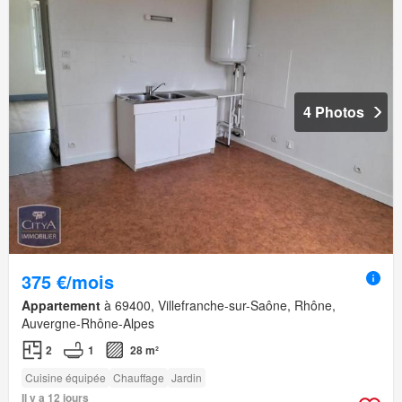
4 Photos
375 €/mois
Appartement
à 69400, Villefranche-sur-Saône, Rhône,
Auvergne-Rhône-Alpes
2
1
28 m²
Cuisine équipée
Chauffage
Jardin
Il y a 12 jours