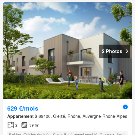
2 Photos
629 €/mois
Appartement
à 69400, Gleizé, Rhône, Auvergne-Rhône-Alpes
2
39 m²
Parking
Cuisine équipée
Cave
Entièrement meublé
Terrasse
Jardin