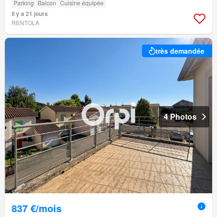
Parking
Balcon
Cuisine équipée
Il y a 21 jours
RENTOLA
très demandée
4 Photos
837 €/mois