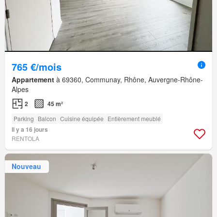
765 €/mois
Appartement
à 69360, Communay, Rhône, Auvergne-Rhône-
Alpes
2
45 m²
Parking
Balcon
Cuisine équipée
Entièrement meublé
Il y a 16 jours
RENTOLA
Nouveau