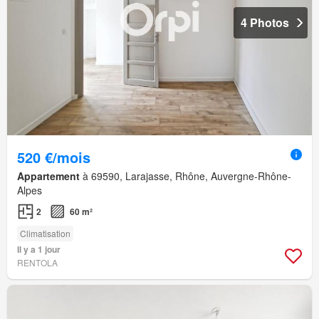
4 Photos
520 €/mois
Appartement
à 69590, Larajasse, Rhône, Auvergne-Rhône-
Alpes
2
60 m²
Climatisation
Il y a 1 jour
RENTOLA