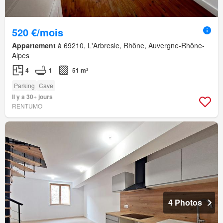
520 €/mois
Appartement
à 69210, L'Arbresle, Rhône, Auvergne-Rhône-
Alpes
4
1
51 m²
Parking
Cave
Il y a 30+ jours
RENTUMO
4 Photos