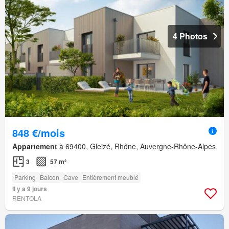
4 Photos
848 €/mois
Appartement
à 69400, Gleizé, Rhône, Auvergne-Rhône-Alpes
3
57 m²
Parking
Balcon
Cave
Entièrement meublé
Il y a 9 jours
RENTOLA