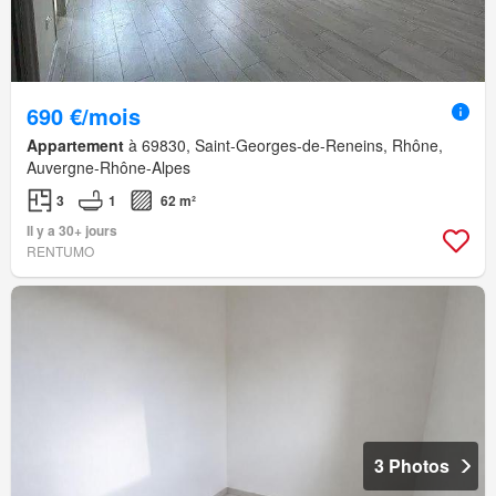
690 €/mois
Appartement
à 69830, Saint-Georges-de-Reneins, Rhône,
Auvergne-Rhône-Alpes
3
1
62 m²
Il y a 30+ jours
RENTUMO
3 Photos