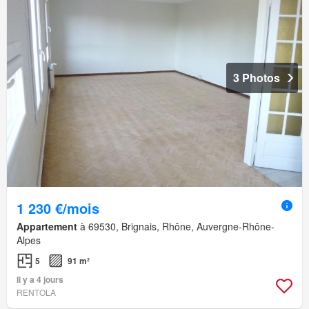
3 Photos
1 230 €/mois
Appartement
à 69530, Brignais, Rhône, Auvergne-Rhône-
Alpes
5
91 m²
Il y a 4 jours
RENTOLA