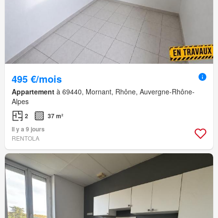
495 €/mois
Appartement
à 69440, Mornant, Rhône, Auvergne-Rhône-
Alpes
2
37 m²
Il y a 9 jours
RENTOLA