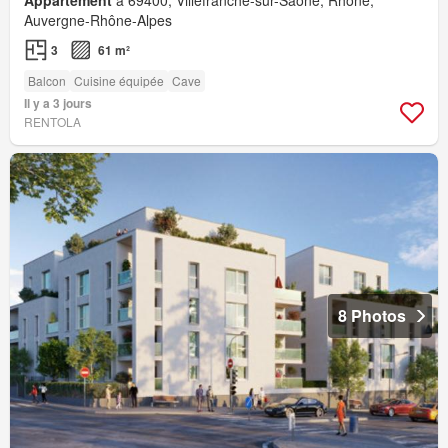
Auvergne-Rhône-Alpes
3
61 m²
Balcon
Cuisine équipée
Cave
Il y a 3 jours
RENTOLA
8 Photos