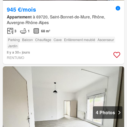
945 €/mois
Appartement
à 69720, Saint-Bonnet-de-Mure, Rhône,
Auvergne-Rhône-Alpes
3
1
68 m²
Parking
Balcon
Chauffage
Cave
Entièrement meublé
Ascenseur
Jardin
Il y a 30+ jours
RENTUMO
4 Photos