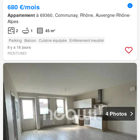
680 €/mois
Appartement
à 69360, Communay, Rhône, Auvergne-Rhône-
Alpes
2
1
45 m²
Parking
Balcon
Cuisine équipée
Entièrement meublé
Il y a 16 jours
RENTUMO
4 Photos