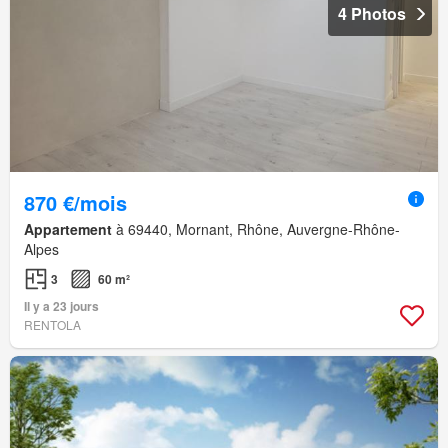
4 Photos
870 €/mois
Appartement
à 69440, Mornant, Rhône, Auvergne-Rhône-
Alpes
3
60 m²
Il y a 23 jours
RENTOLA