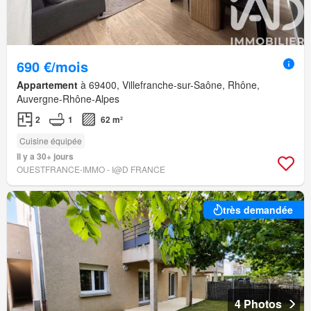
690 €/mois
Appartement
à 69400, Villefranche-sur-Saône, Rhône,
Auvergne-Rhône-Alpes
2
1
62 m²
Cuisine équipée
Il y a 30+ jours
OUESTFRANCE-IMMO - I@D FRANCE
très demandée
4 Photos