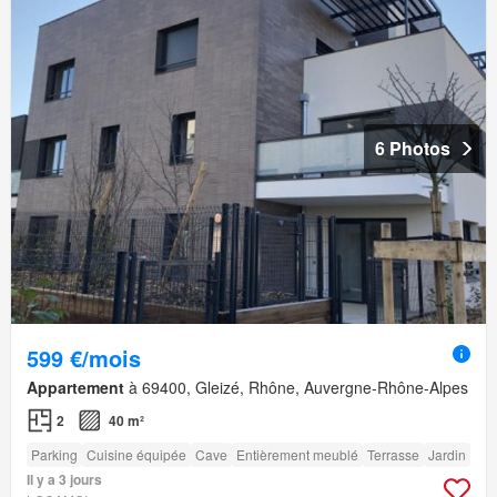
6 Photos
599 €/mois
Appartement
à 69400, Gleizé, Rhône, Auvergne-Rhône-Alpes
2
40 m²
Parking
Cuisine équipée
Cave
Entièrement meublé
Terrasse
Jardin
Il y a 3 jours