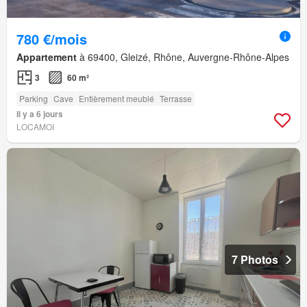
780 €/mois
Appartement
à 69400, Gleizé, Rhône, Auvergne-Rhône-Alpes
3
60 m²
Parking
Cave
Entièrement meublé
Terrasse
Il y a 6 jours
LOCAMOI
7 Photos