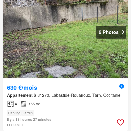
9 Photos
630 €/mois
Appartement
à 81270, Labastide-Rouairoux, Tarn, Occitanie
4
155 m²
Parking
Jardin
Il y a 18 heures 27 minutes
LOCAMOI