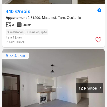
440 €/mois
Appartement
à 81200, Mazamet, Tarn, Occitanie
2
38 m²
Climatisation
Cuisine équipée
Il y a 8 jours
PROPERSTAR
Mise À Jour
12 Photos