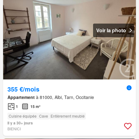
Voir la photo
355 €/mois
Appartement
à 81000, Albi, Tarn, Occitanie
1
15 m²
Cuisine équipée
Cave
Entièrement meublé
Il y a 30+ jours
BIENICI