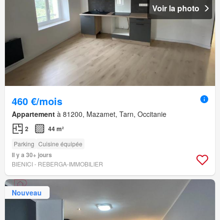
Voir la photo
460 €/mois
Appartement
à 81200, Mazamet, Tarn, Occitanie
2
44 m²
Parking
Cuisine équipée
Il y a 30+ jours
BIENICI - REBERGA-IMMOBILIER
Nouveau