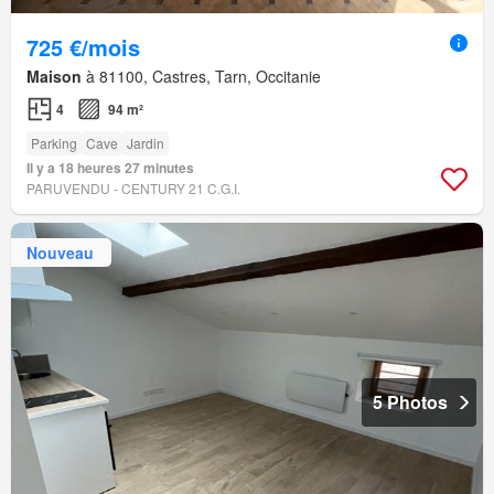
725 €/mois
Maison
à 81100, Castres, Tarn, Occitanie
4
94 m²
Parking
Cave
Jardin
Il y a 18 heures 27 minutes
PARUVENDU - CENTURY 21 C.G.I.
Nouveau
5 Photos