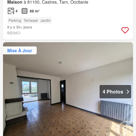
Maison
à 81100, Castres, Tarn, Occitanie
4
88 m²
Parking
Terrasse
Jardin
Il y a 30+ jours
BIENICI
Mise À Jour
4 Photos