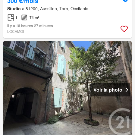
300 €/mois
Studio
à 81200, Aussillon, Tarn, Occitanie
1
74 m²
Il y a 18 heures 27 minutes
LOCAMOI
Voir la photo