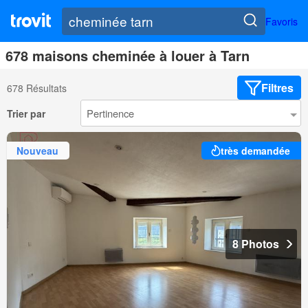
Favoris
678 maisons cheminée à louer à Tarn
Filtres
678 Résultats
Trier par
Nouveau
très demandée
8 Photos