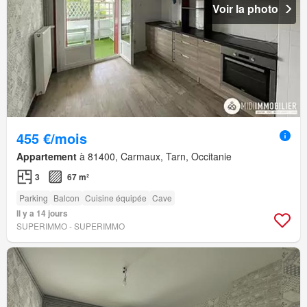
Voir la photo
455 €/mois
Appartement
à 81400, Carmaux, Tarn, Occitanie
3
67 m²
Parking
Balcon
Cuisine équipée
Cave
Il y a 14 jours
SUPERIMMO - SUPERIMMO