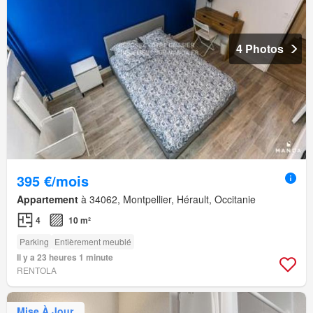
4 Photos
395 €/mois
Appartement
à 34062, Montpellier, Hérault, Occitanie
4
10 m²
Parking
Entièrement meublé
Il y a 23 heures 1 minute
RENTOLA
Mise À Jour