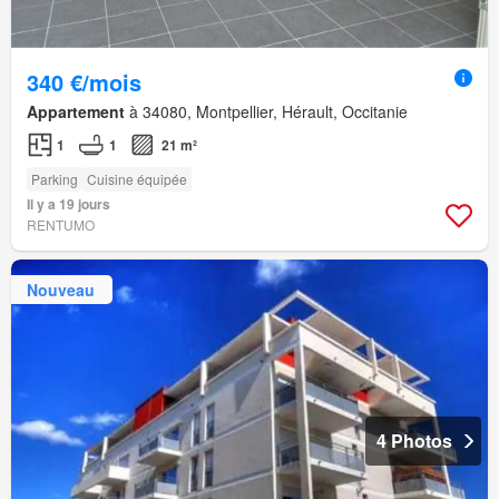
340 €/mois
Appartement
à 34080, Montpellier, Hérault, Occitanie
1
1
21 m²
Parking
Cuisine équipée
Il y a 19 jours
RENTUMO
Nouveau
4 Photos