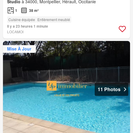
Studio
à 34000, Montpellier, Hérault, Occitanie
1
38 m²
Cuisine équipée
Entièrement meublé
Il y a 23 heures 1 minute
LOCAMOI
Mise À Jour
11 Photos