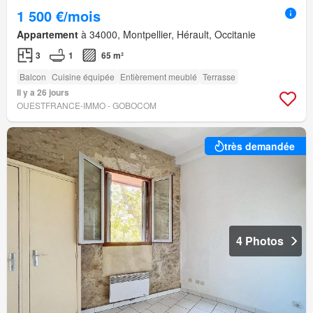
1 500 €/mois
Appartement
à 34000, Montpellier, Hérault, Occitanie
3
1
65 m²
Balcon
Cuisine équipée
Entièrement meublé
Terrasse
Il y a 26 jours
OUESTFRANCE-IMMO - GOBOCOM
très demandée
4 Photos