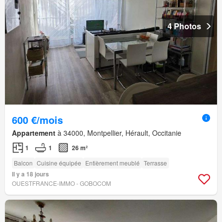
4 Photos
600 €/mois
Appartement
à 34000, Montpellier, Hérault, Occitanie
1
1
26 m²
Balcon
Cuisine équipée
Entièrement meublé
Terrasse
Il y a 18 jours
OUESTFRANCE-IMMO - GOBOCOM