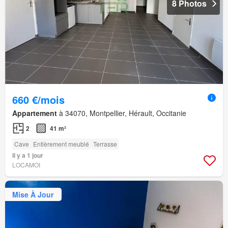
8 Photos
660 €/mois
Appartement
à 34070, Montpellier, Hérault, Occitanie
2
41 m²
Cave
Entièrement meublé
Terrasse
Il y a 1 jour
LOCAMOI
Mise À Jour