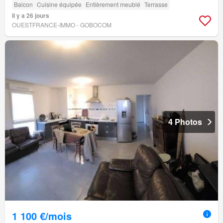
Balcon
Cuisine équipée
Entièrement meublé
Terrasse
Il y a 26 jours
OUESTFRANCE-IMMO - GOBOCOM
4 Photos
1 100 €/mois