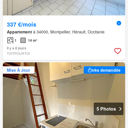
337 €/mois
Appartement
à 34000, Montpellier, Hérault, Occitanie
1
14 m²
Il y a 8 jours
TOITPOURTOI
Mise À Jour
très demandée
5 Photos