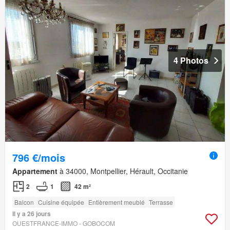
4 Photos
796 €/mois
Appartement
à 34000, Montpellier, Hérault, Occitanie
2
1
42 m²
Balcon
Cuisine équipée
Entièrement meublé
Terrasse
Il y a 26 jours
OUESTFRANCE-IMMO - GOBOCOM