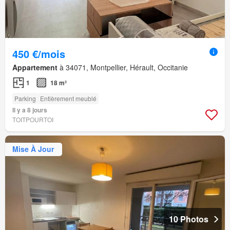
450 €/mois
Appartement
à 34071, Montpellier, Hérault, Occitanie
1
18 m²
Parking
Entièrement meublé
Il y a 8 jours
TOITPOURTOI
Mise À Jour
10 Photos