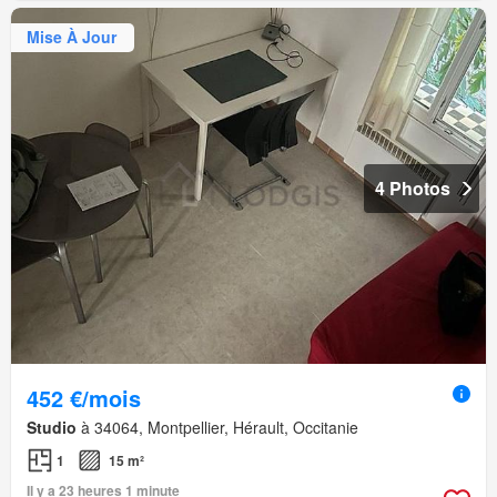
Mise À Jour
4 Photos
452 €/mois
Studio
à 34064, Montpellier, Hérault, Occitanie
1
15 m²
Il y a 23 heures 1 minute