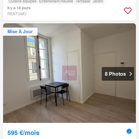
Cuisine équipée
Entièrement meublé
Terrasse
Jardin
Il y a 18 jours
RENTUMO
Mise À Jour
8 Photos
595 €/mois