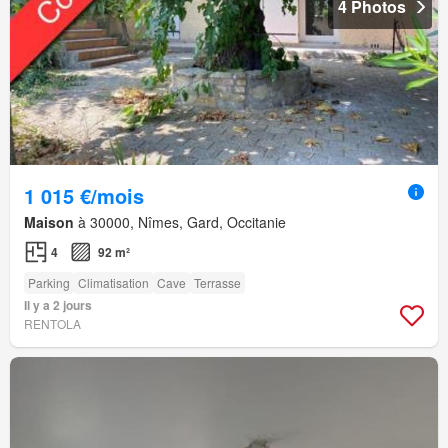
4 Photos
1 015 €/mois
Maison
à 30000, Nîmes, Gard, Occitanie
4
92 m²
Parking
Climatisation
Cave
Terrasse
Il y a 2 jours
RENTOLA