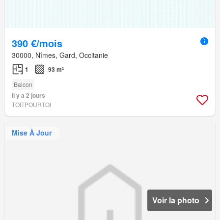
390 €/mois
30000, Nîmes, Gard, Occitanie
1
93 m²
Balcon
Il y a 2 jours
TOITPOURTOI
Mise À Jour
Voir la photo