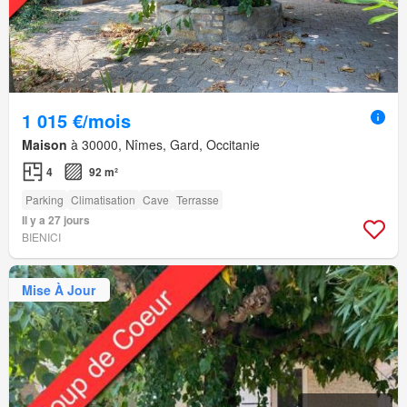
1 015 €/mois
Maison
à 30000, Nîmes, Gard, Occitanie
4
92 m²
Parking
Climatisation
Cave
Terrasse
Il y a 27 jours
BIENICI
Mise À Jour