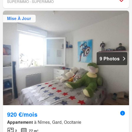
SUPERIMMO - SUPERIMMO
Mise À Jour
9 Photos
920 €/mois
Appartement
à Nîmes, Gard, Occitanie
2
77 m²