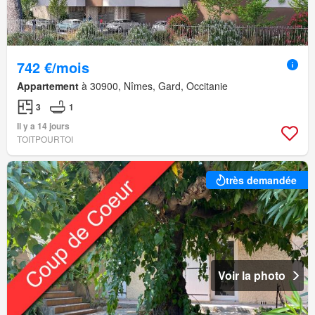
742 €/mois
Appartement
à 30900, Nîmes, Gard, Occitanie
3
1
Il y a 14 jours
TOITPOURTOI
très demandée
Voir la photo