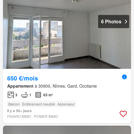
6 Photos
650 €/mois
Appartement
à 30900, Nîmes, Gard, Occitanie
3
1
63 m²
Balcon
Entièrement meublé
Ascenseur
Il y a 30+ jours
FIGARO IMMO - POWER IMMO