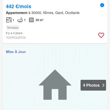
442 €/mois
Appartement
à 30000, Nîmes, Gard, Occitanie
1
1
29 m²
Terrasse
Il y a 4 jours
TOITPOURTOI
Mise À Jour
4 Photos