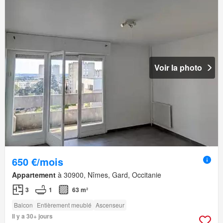
Voir la photo
650 €/mois
Appartement
à 30900, Nîmes, Gard, Occitanie
3
1
63 m²
Balcon
Entièrement meublé
Ascenseur
Il y a 30+ jours