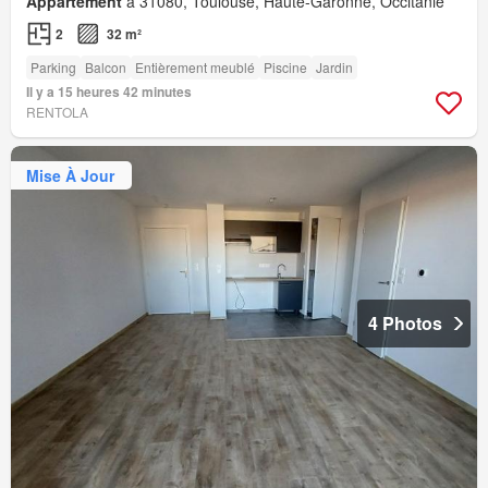
Appartement
à 31080, Toulouse, Haute-Garonne, Occitanie
2
32 m²
Parking
Balcon
Entièrement meublé
Piscine
Jardin
Il y a 15 heures 42 minutes
RENTOLA
Mise À Jour
4 Photos