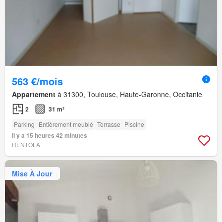
563 €/mois
Appartement
à 31300, Toulouse, Haute-Garonne, Occitanie
2
31 m²
Parking
Entièrement meublé
Terrasse
Piscine
Il y a 15 heures 42 minutes
RENTOLA
Mise À Jour