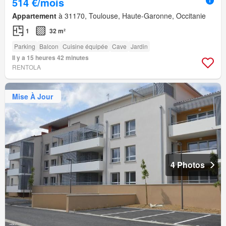
514 €/mois
Appartement
à 31170, Toulouse, Haute-Garonne, Occitanie
1
32 m²
Parking
Balcon
Cuisine équipée
Cave
Jardin
Il y a 15 heures 42 minutes
RENTOLA
Mise À Jour
4 Photos