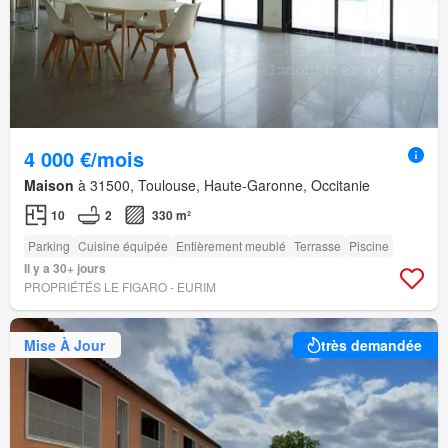
4 000 €/mois
Maison
à 31500, Toulouse, Haute-Garonne, Occitanie
10
2
330 m²
Parking
Cuisine équipée
Entièrement meublé
Terrasse
Piscine
Il y a 30+ jours
PROPRIÉTÉS LE FIGARO - EURIM
Mise À Jour
très demandée