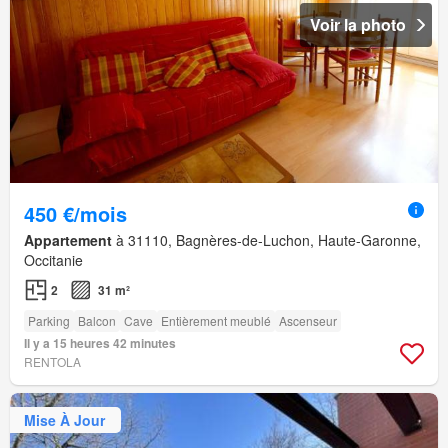
Voir la photo
450 €/mois
Appartement
à 31110, Bagnères-de-Luchon, Haute-Garonne,
Occitanie
2
31 m²
Parking
Balcon
Cave
Entièrement meublé
Ascenseur
Il y a 15 heures 42 minutes
RENTOLA
Mise À Jour