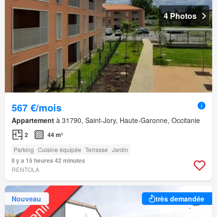
4 Photos
567 €/mois
Appartement
à 31790, Saint-Jory, Haute-Garonne, Occitanie
2
44 m²
Parking
Cuisine équipée
Terrasse
Jardin
Il y a 15 heures 42 minutes
RENTOLA
Nouveau
très demandée