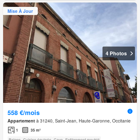
Mise À Jour
4 Photos
558 €/mois
Appartement
à 31240, Saint-Jean, Haute-Garonne, Occitanie
1
35 m²
Balcon
Cuisine équipée
Cave
Entièrement meublé