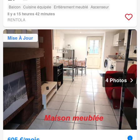
Balcon
Cuisine équipée
Entièrement meublé
Ascenseur
Il y a 15 heures 42 minutes
RENTOLA
Mise À Jour
4 Photos
605 €/mois