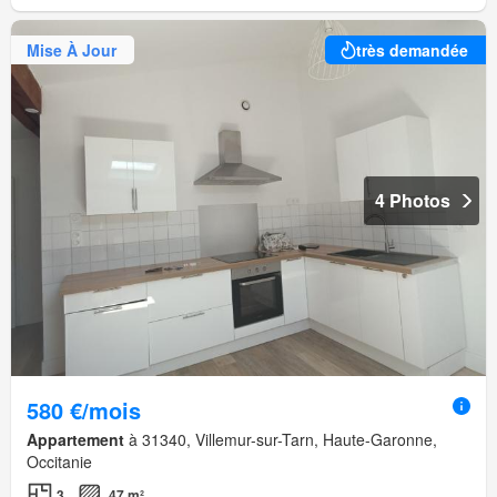
Mise À Jour
très demandée
4 Photos
580 €/mois
Appartement
à 31340, Villemur-sur-Tarn, Haute-Garonne,
Occitanie
3
47 m²