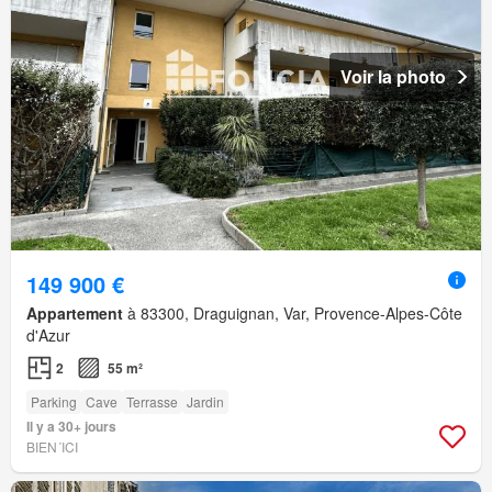
Voir la photo
149 900 €
Appartement
à 83300, Draguignan, Var, Provence-Alpes-Côte
d'Azur
2
55 m²
Parking
Cave
Terrasse
Jardin
Il y a 30+ jours
BIEN´ICI