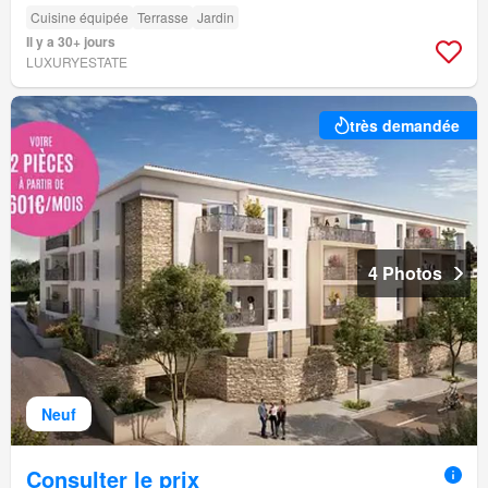
Cuisine équipée
Terrasse
Jardin
Il y a 30+ jours
LUXURYESTATE
très demandée
4 Photos
Neuf
Consulter le prix