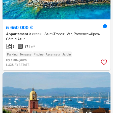
5 650 000 €
Appartement
à 83990, Saint-Tropez, Var, Provence-Alpes-
Côte d'Azur
5
171 m²
Parking
Terrasse
Piscine
Ascenseur
Jardin
Il y a 30+ jours
LUXURYESTATE