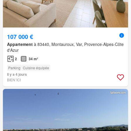
107 000 €
Appartement
à 83440, Montauroux, Var, Provence-Alpes-Côte
d'Azur
2
34 m²
Parking
Cuisine équipée
Il y a 4 jours
BIEN´ICI