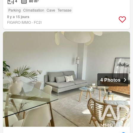
4
80 m²
Parking
Climatisation
Cave
Terrasse
Il y a 15 jours
FIGARO IMMO - FC2I
4 Photos