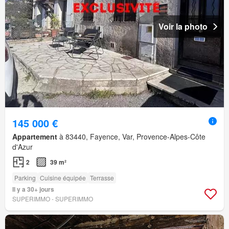
Voir la photo
145 000 €
Appartement
à 83440, Fayence, Var, Provence-Alpes-Côte
d'Azur
2
39 m²
Parking
Cuisine équipée
Terrasse
Il y a 30+ jours
SUPERIMMO - SUPERIMMO