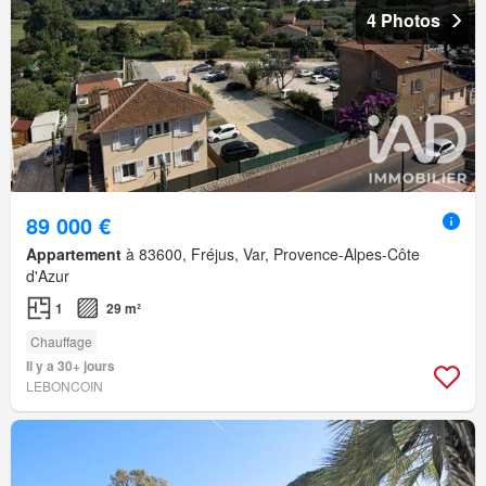
4 Photos
89 000 €
Appartement
à 83600, Fréjus, Var, Provence-Alpes-Côte
d'Azur
1
29 m²
Chauffage
Il y a 30+ jours
LEBONCOIN