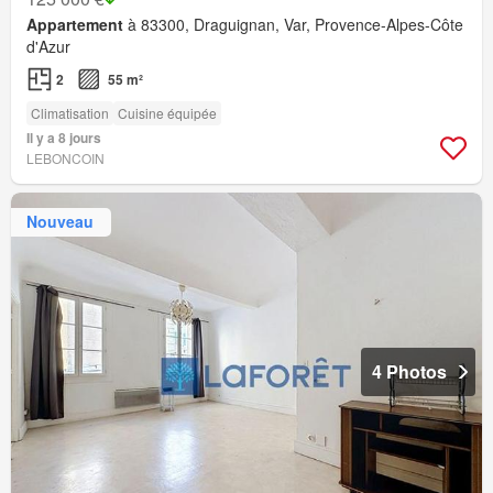
Appartement
à 83300, Draguignan, Var, Provence-Alpes-Côte
d'Azur
2
55 m²
Climatisation
Cuisine équipée
Il y a 8 jours
LEBONCOIN
Nouveau
4 Photos