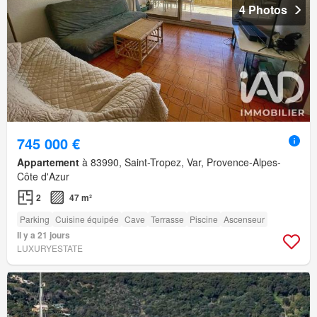
4 Photos
745 000 €
Appartement
à 83990, Saint-Tropez, Var, Provence-Alpes-
Côte d'Azur
2
47 m²
Parking
Cuisine équipée
Cave
Terrasse
Piscine
Ascenseur
Il y a 21 jours
LUXURYESTATE