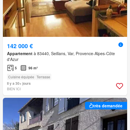
142 000 €
Appartement
à 83440, Seillans, Var, Provence-Alpes-Côte
d'Azur
5
96 m²
Cuisine équipée
Terrasse
Il y a 30+ jours
BIEN´ICI
très demandée