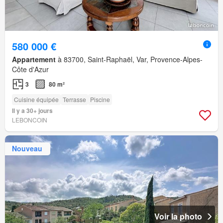
580 000 €
Appartement
à 83700, Saint-Raphaël, Var, Provence-Alpes-
Côte d'Azur
3
80 m²
Cuisine équipée
Terrasse
Piscine
Il y a 30+ jours
LEBONCOIN
Nouveau
Voir la photo