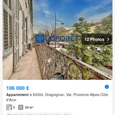
12 Photos
106 000 €
Appartement
à 83300, Draguignan, Var, Provence-Alpes-Côte
d'Azur
3
50 m²