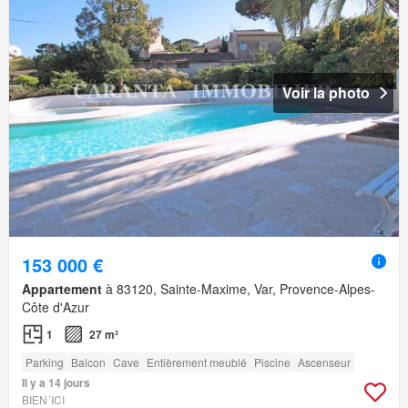
Voir la photo
153 000 €
Appartement
à 83120, Sainte-Maxime, Var, Provence-Alpes-
Côte d'Azur
1
27 m²
Parking
Balcon
Cave
Entièrement meublé
Piscine
Ascenseur
Il y a 14 jours
BIEN´ICI