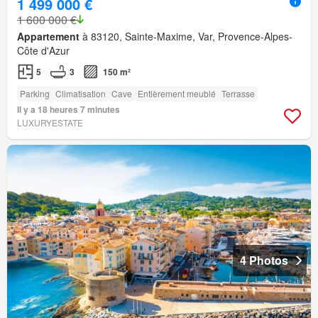
1 499 000 €
1 600 000 €
Appartement
à 83120, Sainte-Maxime, Var, Provence-Alpes-
Côte d'Azur
5
3
150 m²
Parking
Climatisation
Cave
Entièrement meublé
Terrasse
Il y a 18 heures 7 minutes
LUXURYESTATE
4 Photos