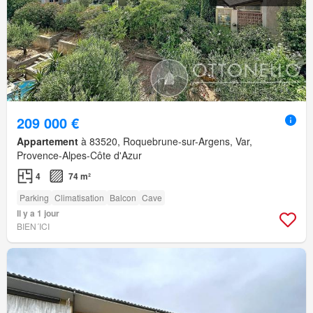
209 000 €
Appartement
à 83520, Roquebrune-sur-Argens, Var,
Provence-Alpes-Côte d'Azur
4
74 m²
Parking
Climatisation
Balcon
Cave
Il y a 1 jour
BIEN´ICI