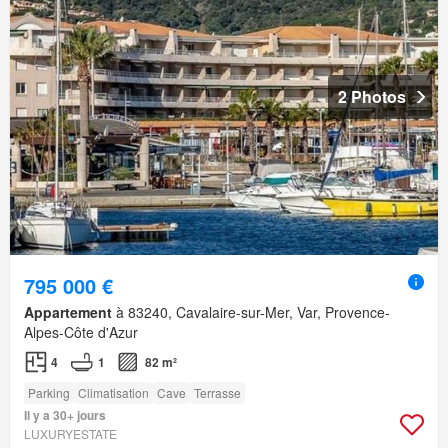
2 Photos
795 000 €
Appartement
à 83240, Cavalaire-sur-Mer, Var, Provence-
Alpes-Côte d'Azur
4
1
82 m²
Parking
Climatisation
Cave
Terrasse
Il y a 30+ jours
LUXURYESTATE