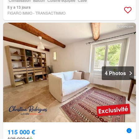
Climatisation
Balcon
Cuisine équipée
Cave
Il y a 13 jours
FIGARO IMMO - TRANSACTIMMO
4 Photos
115 000 €
125 000 €