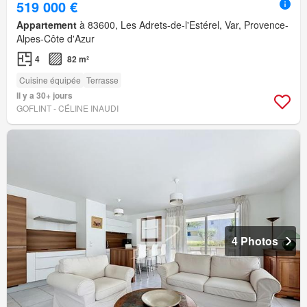
519 000 €
Appartement
à 83600, Les Adrets-de-l'Estérel, Var, Provence-
Alpes-Côte d'Azur
4
82 m²
Cuisine équipée
Terrasse
Il y a 30+ jours
GOFLINT - CÉLINE INAUDI
4 Photos