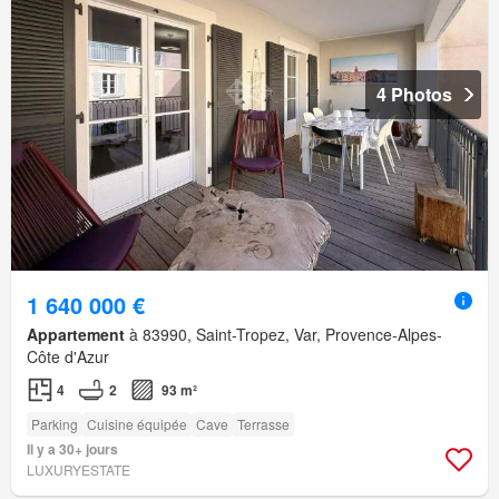
4 Photos
1 640 000 €
Appartement
à 83990, Saint-Tropez, Var, Provence-Alpes-
Côte d'Azur
4
2
93 m²
Parking
Cuisine équipée
Cave
Terrasse
Il y a 30+ jours
LUXURYESTATE