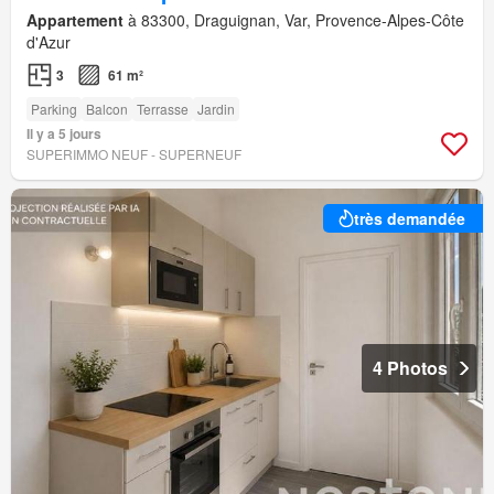
Appartement
à 83300, Draguignan, Var, Provence-Alpes-Côte
d'Azur
3
61 m²
Parking
Balcon
Terrasse
Jardin
Il y a 5 jours
SUPERIMMO NEUF - SUPERNEUF
très demandée
4 Photos