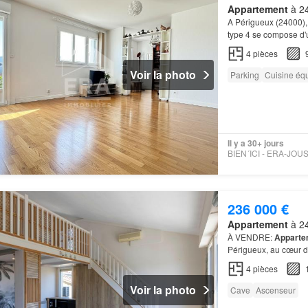
Appartement
à 24
A Périgueux (24000),
type 4 se compose d'u
4
pièces
Voir la photo
Parking
Cuisine éq
Il y a 30+ jours
236 000 €
Appartement
à 24
À VENDRE:
Apparte
Périgueux, au cœur d'
4
pièces
Voir la photo
Cave
Ascenseur