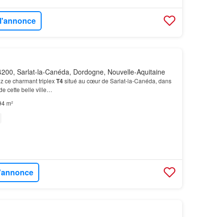
 l'annonce
200, Sarlat-la-Canéda, Dordogne, Nouvelle-Aquitaine
ce charmant triplex
T4
situé au cœur de Sarlat-la-Canéda, dans
 de cette belle ville…
94 m²
l'annonce