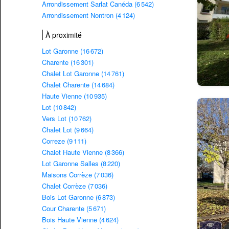
Arrondissement Sarlat Canéda (6 542)
Arrondissement Nontron (4 124)
À proximité
Lot Garonne (16 672)
Charente (16 301)
Chalet Lot Garonne (14 761)
Chalet Charente (14 684)
Haute Vienne (10 935)
Lot (10 842)
Vers Lot (10 762)
Chalet Lot (9 664)
Correze (9 111)
Chalet Haute Vienne (8 366)
Lot Garonne Salles (8 220)
Maisons Corrèze (7 036)
Chalet Corrèze (7 036)
Bois Lot Garonne (6 873)
Cour Charente (5 671)
Bois Haute Vienne (4 624)