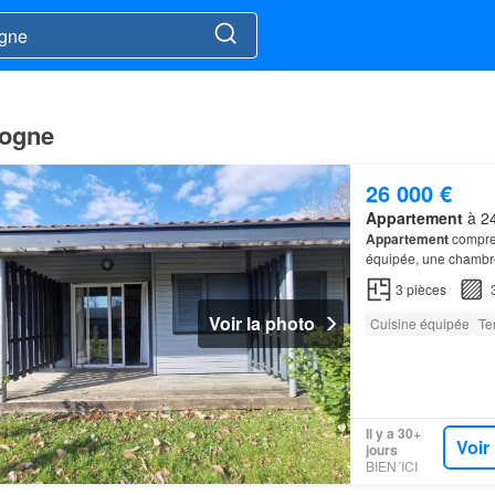
dogne
26 000 €
Appartement
à 24
Appartement
compren
équipée, une chambre 
3
pièces
Voir la photo
Cuisine équipée
Te
Il y a 30+
Voir
jours
BIEN´ICI