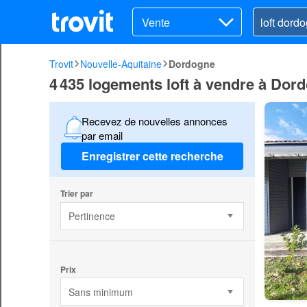
Vente
Trovit
Nouvelle-Aquitaine
Dordogne
4 435 logements loft à vendre à Dor
Recevez de nouvelles annonces
par email
Enregistrer cette recherche
Trier par
Pertinence
Prix
Sans minimum