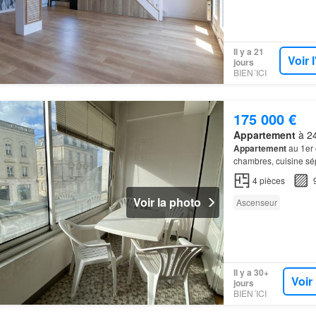
Il y a 21
Voir 
jours
BIEN´ICI
175 000 €
Appartement
à 24
Appartement
au 1er 
chambres, cuisine sé
4
pièces
Voir la photo
Ascenseur
Il y a 30+
Voir
jours
BIEN´ICI