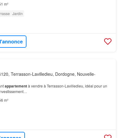
bitables constitue une excellente…
51 m²
rrasse
Jardin
 l'annonce
120, Terrasson-Lavilledieu, Dordogne, Nouvelle-
ant
appartement
à vendre à Terrasson-Lavilledieu, idéal pour un
investissement…
56 m²
l'annonce