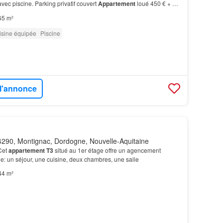
vec piscine. Parking privatif couvert
Appartement
loué 450 € + 60
on locataire…
65 m²
isine équipée
Piscine
 l'annonce
290, Montignac, Dordogne, Nouvelle-Aquitaine
Cet
appartement T3
situé au 1er étage offre un agencement
le: un séjour, une cuisine, deux chambres, une salle
44 m²