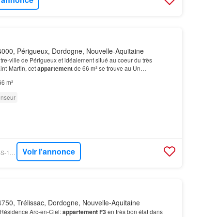
000, Périgueux, Dordogne, Nouvelle-Aquitaine
tre-ville de Périgueux et idéalement situé au coeur du très
int-Martin, cet
appartement
de 66 m² se trouve au Un
un équilibre parfait entre emplacement, confort et…
66 m²
nseur
Voir l'annonce
BIEN´ICI - ERA-JOUSS-1711038919964
750, Trélissac, Dordogne, Nouvelle-Aquitaine
, Résidence Arc-en-Ciel:
appartement F3
en très bon état dans