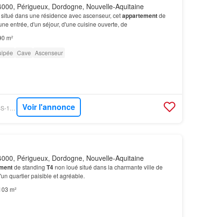
000, Périgueux, Dordogne, Nouvelle-Aquitaine
 situé dans une résidence avec ascenseur, cet
appartement
de
ne entrée, d'un séjour, d'une cuisine ouverte, de
90 m²
uipée
Cave
Ascenseur
Voir l'annonce
BIEN´ICI - ERA-JOUSS-1711038919964
000, Périgueux, Dordogne, Nouvelle-Aquitaine
ment
de standing
T4
non loué situé dans la charmante ville de
un quartier paisible et agréable.
103 m²