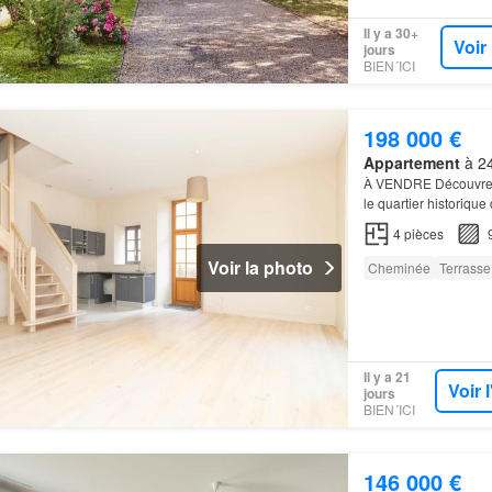
Il y a 30+
Voir
jours
BIEN´ICI
198 000 €
Appartement
à 24
À VENDRE Découvrez 
le quartier historique
4
pièces
Voir la photo
Cheminée
Terrasse
Il y a 21
Voir 
jours
BIEN´ICI
146 000 €