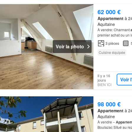
62 000 €
Appartement
à 24
Aquitaine
À vendre: Charmant
premier achat ou un 
3
pièces
Voir la photo
Cuisine équipée
Il y a 16
Voir 
jours
BIEN´ICI
98 000 €
Appartement
à 24
Aquitaine
À vendre –
Appartem
Boulazac Situé au rez