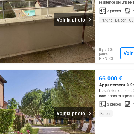
résidence sécurisée a
€ de charges. Très b
3
pièces
Voir la photo
Parking
Balcon
Cu
Il y a 30+
Voir
jours
BIEN´ICI
66 000 €
Appartement
à 24
Description du bien: 
fonctionnel et agréab
3
pièces
Voir la photo
Balcon