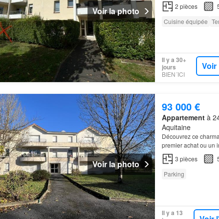
T2
d'environ 50 m² ha
2
pièces
Voir la photo
Cuisine équipée
Te
Il y a 30+
Voir
jours
BIEN´ICI
93 000 €
Appartement
à 24
Aquitaine
Découvrez ce charm
premier achat ou un 
3
pièces
Voir la photo
Parking
Il y a 13
Voir 