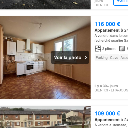
jours
BIEN´ICI
116 000 €
Appartement
à 24
A vendre, dans le cen
recherché quartier Sa
appartement
offrant 
3
pièces
Voir la photo
Parking
Cave
Asce
Il y a 30+ jours
109 000 €
Appartement
à 24
À vendre à Trélissac