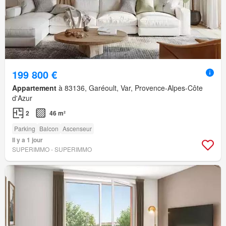
199 800 €
Appartement
à 83136, Garéoult, Var, Provence-Alpes-Côte
d'Azur
2
46 m²
Parking
Balcon
Ascenseur
Il y a 1 jour
SUPERIMMO - SUPERIMMO