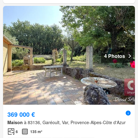
4 Photos
369 000 €
Maison
à 83136, Garéoult, Var, Provence-Alpes-Côte d'Azur
6
135 m²