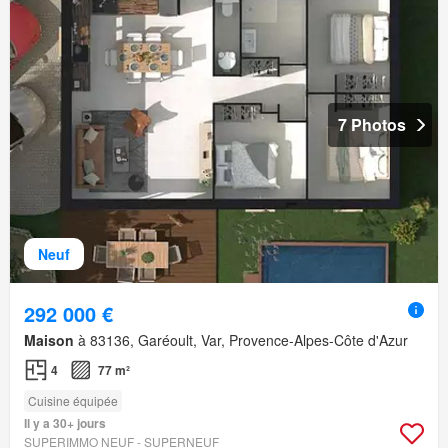
7 Photos
Neuf
292 000 €
Maison
à 83136, Garéoult, Var, Provence-Alpes-Côte d'Azur
4
77 m²
Cuisine équipée
Il y a 30+ jours
SUPERIMMO NEUF - SUPERNEUF