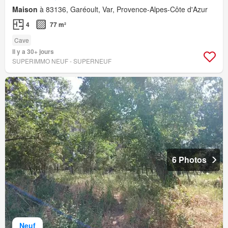
Maison
à 83136, Garéoult, Var, Provence-Alpes-Côte d'Azur
4
77 m²
Cave
Il y a 30+ jours
SUPERIMMO NEUF - SUPERNEUF
6 Photos
Neuf