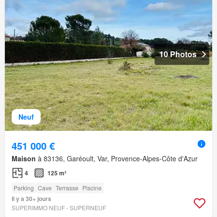
10 Photos
Neuf
451 000 €
Maison
à 83136, Garéoult, Var, Provence-Alpes-Côte d'Azur
4
125 m²
Parking
Cave
Terrasse
Piscine
Il y a 30+ jours
SUPERIMMO NEUF - SUPERNEUF