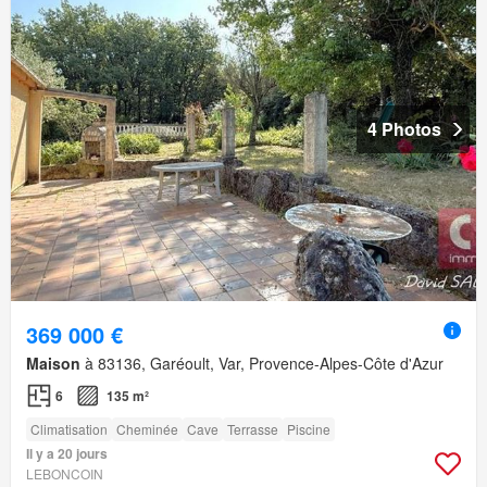
4 Photos
369 000 €
Maison
à 83136, Garéoult, Var, Provence-Alpes-Côte d'Azur
6
135 m²
Climatisation
Cheminée
Cave
Terrasse
Piscine
Il y a 20 jours
LEBONCOIN