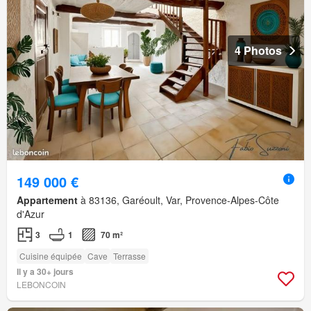
4 Photos
149 000 €
Appartement
à 83136, Garéoult, Var, Provence-Alpes-Côte
d'Azur
3
1
70 m²
Cuisine équipée
Cave
Terrasse
Il y a 30+ jours
LEBONCOIN