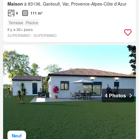
Maison
à 83136, Garéoult, Var, Provence-Alpes-Côte d'Azur
4
111 m²
Terrasse
Piscine
Il y a 30+ jours
SUPERIMMO - SUPERIMMO
4 Photos
Neuf