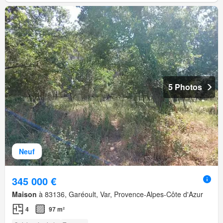
5 Photos
Neuf
345 000 €
Maison
à 83136, Garéoult, Var, Provence-Alpes-Côte d'Azur
4
97 m²