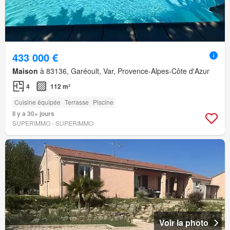
433 000 €
Maison
à 83136, Garéoult, Var, Provence-Alpes-Côte d'Azur
4
112 m²
Cuisine équipée
Terrasse
Piscine
Il y a 30+ jours
SUPERIMMO - SUPERIMMO
Voir la photo