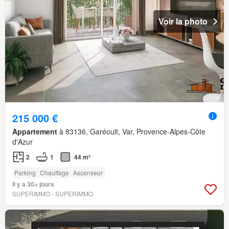
Voir la photo
215 000 €
Appartement
à 83136, Garéoult, Var, Provence-Alpes-Côte
d'Azur
2
1
44 m²
Parking
Chauffage
Ascenseur
Il y a 30+ jours
SUPERIMMO - SUPERIMMO