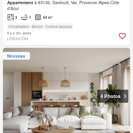
Appartement
à 83136, Garéoult, Var, Provence-Alpes-Côte
d'Azur
3
1
64 m²
Climatisation
Balcon
Cuisine équipée
Il y a 30+ jours
LEBONCOIN
Nouveau
4 Photos