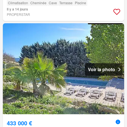
Climatisation
Cheminée
Cave
Terrasse
Piscine
Il y a 14 jours
PROPERSTAR
Voir la photo
433 000 €