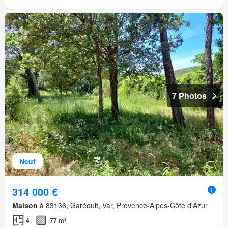
7 Photos
Neuf
314 000 €
Maison
à 83136, Garéoult, Var, Provence-Alpes-Côte d'Azur
4
77 m²