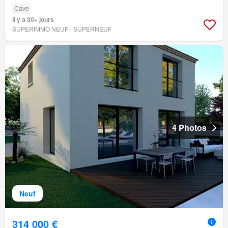
Cave
Il y a 30+ jours
SUPERIMMO NEUF - SUPERNEUF
4 Photos
Neuf
314 000 €