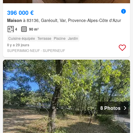
396 000 €
Maison
à 83136, Garéoult, Var, Provence-Alpes-Côte d'Azur
4
90 m²
Cuisine équipée
Terrasse
Piscine
Jardin
Il y a 29 jours
SUPERIMMO NEUF - SUPERNEUF
8 Photos