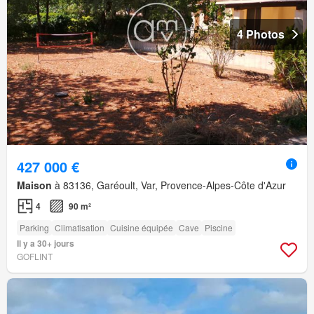
4 Photos
427 000 €
Maison
à 83136, Garéoult, Var, Provence-Alpes-Côte d'Azur
4
90 m²
Parking
Climatisation
Cuisine équipée
Cave
Piscine
Il y a 30+ jours
GOFLINT