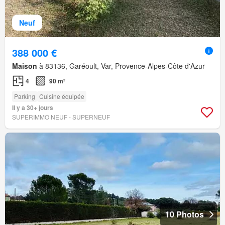
Neuf
388 000 €
Maison
à 83136, Garéoult, Var, Provence-Alpes-Côte d'Azur
4
90 m²
Parking
Cuisine équipée
Il y a 30+ jours
SUPERIMMO NEUF - SUPERNEUF
10 Photos