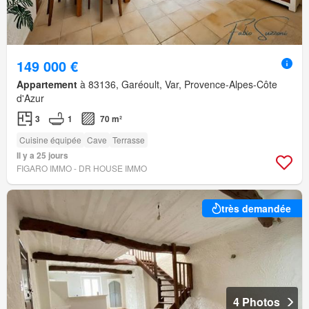
149 000 €
Appartement
à 83136, Garéoult, Var, Provence-Alpes-Côte
d'Azur
3
1
70 m²
Cuisine équipée
Cave
Terrasse
Il y a 25 jours
FIGARO IMMO - DR HOUSE IMMO
très demandée
4 Photos