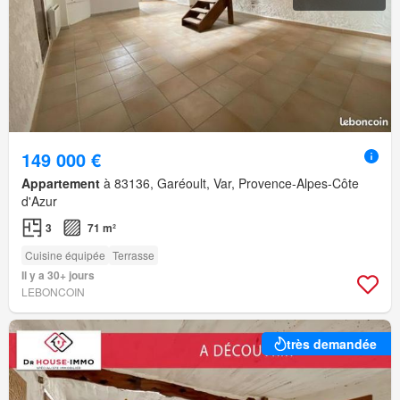
149 000 €
Appartement
à 83136, Garéoult, Var, Provence-Alpes-Côte
d'Azur
3
71 m²
Cuisine équipée
Terrasse
Il y a 30+ jours
LEBONCOIN
très demandée