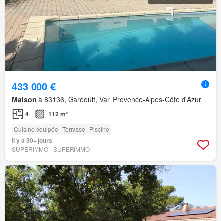
433 000 €
Maison
à 83136, Garéoult, Var, Provence-Alpes-Côte d'Azur
4
112 m²
Cuisine équipée
Terrasse
Piscine
Il y a 30+ jours
SUPERIMMO - SUPERIMMO