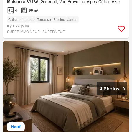
Maison
à 83136, Garéoult, Var, Provence-Alpes-Côte d'Azur
4
90 m²
Cuisine équipée
Terrasse
Piscine
Jardin
Il y a 29 jours
SUPERIMMO NEUF - SUPERNEUF
4 Photos
Neuf