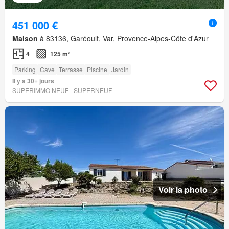
451 000 €
Maison
à 83136, Garéoult, Var, Provence-Alpes-Côte d'Azur
4
125 m²
Parking
Cave
Terrasse
Piscine
Jardin
Il y a 30+ jours
SUPERIMMO NEUF - SUPERNEUF
Voir la photo