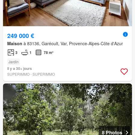
249 000 €
Maison
à 83136, Garéoult, Var, Provence-Alpes-Côte d'Azur
3
1
78 m²
Jardin
Il y a 30+ jours
SUPERIMMO - SUPERIMMO
8 Photos