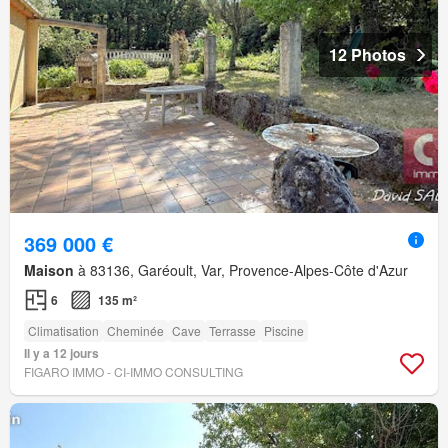
12 Photos
369 000 €
Maison
à 83136, Garéoult, Var, Provence-Alpes-Côte d'Azur
6
135 m²
Climatisation
Cheminée
Cave
Terrasse
Piscine
Il y a 12 jours
FIGARO IMMO - CI-IMMO CONSULTING