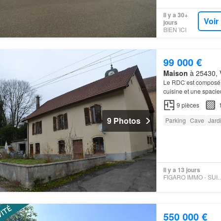
Il y a 30+
Voir
jours
BIEN´ICI
99 000 €
Maison
à 25430, 
Le RDC est composé
cuisine et une spacie
composé de 4 grandes
9
pièces
9 Photos
Parking
Cave
Jard
Il y a 13 jours
FIGARO IMMO - S
550 000 €