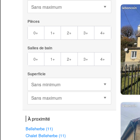
Sans maximum
Pièces
0+
1+
2+
3+
4+
Salles de bain
0+
1+
2+
3+
4+
Superficie
Sans minimum
Sans maximum
À proximité
Belleherbe (11)
Chalet Belleherbe (11)