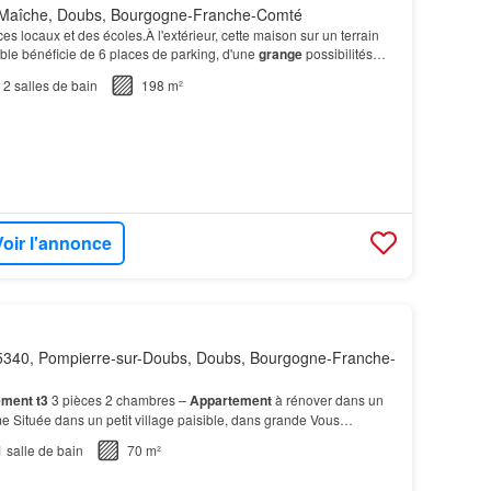
Maîche, Doubs, Bourgogne-Franche-Comté
 locaux et des écoles.À l'extérieur, cette maison sur un terrain
ble bénéficie de 6 places de parking, d'une
grange
possibilités
rangement, idéal pour les projets…
2
salles de bain
198 m²
Voir l'annonce
340, Pompierre-sur-Doubs, Doubs, Bourgogne-Franche-
ement t3
3 pièces 2 chambres –
Appartement
à rénover dans un
e Située dans un petit village paisible, dans grande Vous
nt: une
grange
, idéale pour un atelier,un gara…
1
salle de bain
70 m²