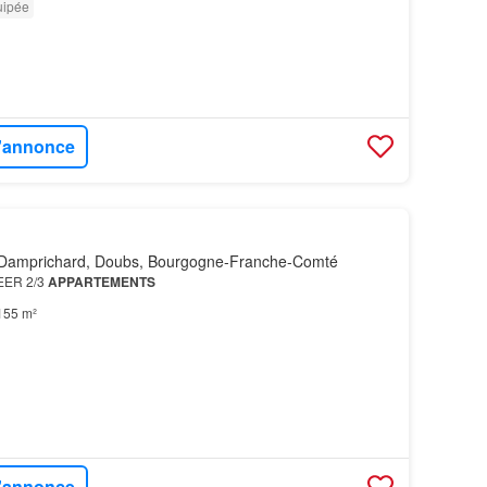
uipée
l'annonce
Damprichard, Doubs, Bourgogne-Franche-Comté
EER 2/3
APPARTEMENTS
155 m²
l'annonce