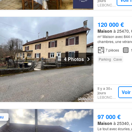
jours
LEBONCOIN
120 000 €
Maison
à 25470, 
m² Maison avec 844 m2
chambres, une vérand
Idéale pour investiss
7
pièces
4 Photos
Parking
Cave
Il y a 30+
Voir
jours
LEBONCOIN
97 000 €
au
Maison
à 25340, 
Le tout avec écuries,