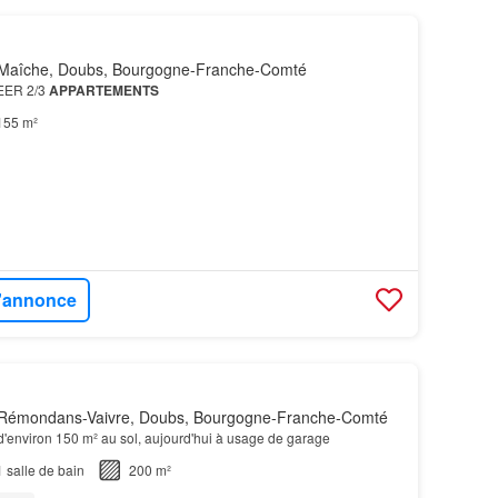
Maîche, Doubs, Bourgogne-Franche-Comté
EER 2/3
APPARTEMENTS
155 m²
l'annonce
Rémondans-Vaivre, Doubs, Bourgogne-Franche-Comté
d'environ 150 m² au sol, aujourd'hui à usage de garage
1
salle de bain
200 m²