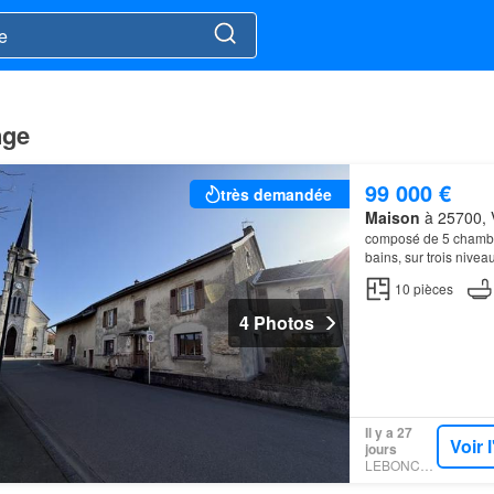
nge
99 000 €
très demandée
Maison
à 25700, 
composé de 5 chambres
bains, sur trois nivea
Attenant à ce bâtime
10
pièces
4 Photos
Il y a 27
Voir 
jours
LEBONCOIN