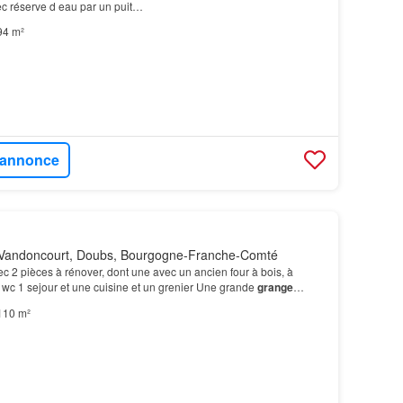
ec réserve d eau par un puit…
94 m²
l'annonce
Vandoncourt, Doubs, Bourgogne-Franche-Comté
c 2 pièces à rénover, dont une avec un ancien four à bois, à
 wc 1 sejour et une cuisine et un grenier Une grande
grange
ier, chambre d'hotes…
110 m²