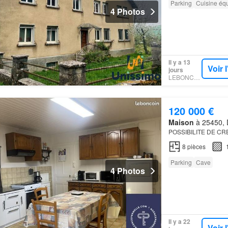
Parking
Cuisine éq
4 Photos
Il y a 13
Voir 
jours
LEBONCOIN
120 000 €
Maison
à 25450, 
POSSIBILITE DE CR
8
pièces
Parking
Cave
4 Photos
Il y a 22
Voir 