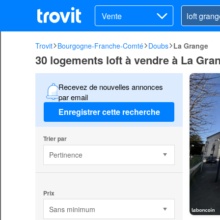
Vente
Trovit
Bourgogne-Franche-Comté
Doubs
La Grange
30 logements loft à vendre à La Gra
Recevez de nouvelles annonces
par email
Enregistrer cette recherche
Trier par
Pertinence
Prix
Sans minimum