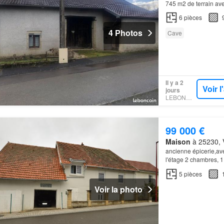
745 m2 de terrain av
6
pièces
4 Photos
Cave
Il y a 2
Voir 
jours
LEBONCOIN
99 000 €
Maison
à 25230, 
ancienne épicerie,ave
l'étage 2 chambres, 1
(
appartements
, atel
5
pièces
Voir la photo