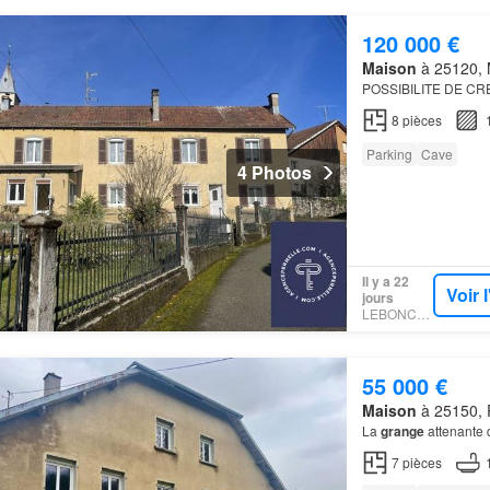
120 000 €
Maison
à 25120, 
POSSIBILITE DE CR
8
pièces
Parking
Cave
4 Photos
Il y a 22
Voir 
jours
LEBONCOIN
55 000 €
Maison
à 25150, 
La
grange
attenante 
7
pièces