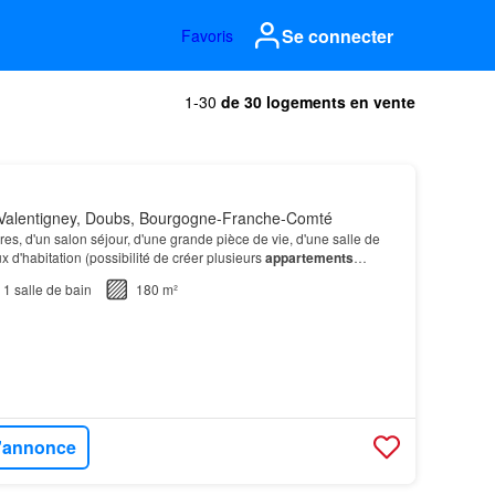
Se connecter
Favoris
1-30
de 30 logements en vente
Valentigney, Doubs, Bourgogne-Franche-Comté
, d'un salon séjour, d'une grande pièce de vie, d'une salle de
ux d'habitation (possibilité de créer plusieurs
appartements
nt vous trouverez également une grande…
1
salle de bain
180 m²
l'annonce