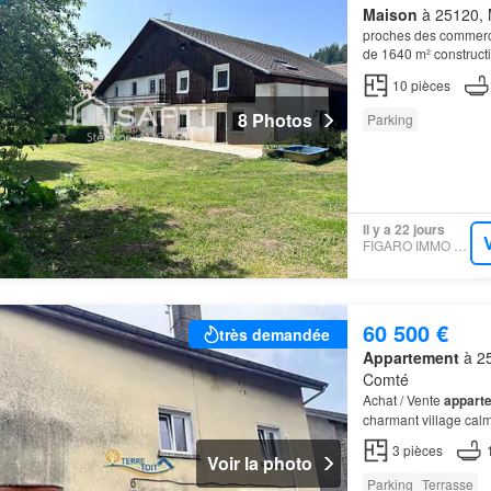
Maison
à 25120, 
proches des commerces
de 1640 m² constructi
d'aménagement et de 
10
pièces
8 Photos
Parking
Il y a 22 jours
FIGARO IMMO - SAFTI
60 500 €
très demandée
Appartement
à 25
Comté
Achat / Vente
appart
charmant village calm
apprécierez égaleme
3
pièces
Voir la photo
Parking
Terrasse