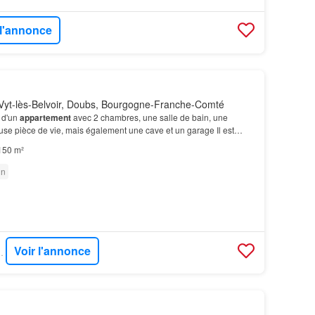
 l'annonce
Vyt-lès-Belvoir, Doubs, Bourgogne-Franche-Comté
 d'un
appartement
avec 2 chambres, une salle de bain, une
use pièce de vie, mais également une cave et un garage Il est
 pièces, une salle de bain, un WC et un garage…
150 m²
in
Voir l'annonce
UISSE IMMO