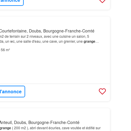
Courtefontaine, Doubs, Bourgogne-Franche-Comté
 de terrain sur 2 niveaux, avec une cuisine un salon, 5
a, un wc, une salle d'eau, une cave, un grenier, une
grange
eur ou premier achat, possibilité de créer 2 ap…
156 m²
 l'annonce
Anteuil, Doubs, Bourgogne-Franche-Comté
grange
( 200 m2 ), abri devant écuries, cave voutée et édifié sur