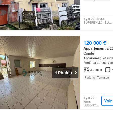
Il y a 30+ jours
SUPERIMMO - SUPERIMMO
120 000 €
Appartement
à 25
Comté
Appartement
et surf
Ferrières-Le-Lac, ve
3
pièces
4 Photos
Parking
Terrasse
Il y a 30+
Voir
jours
LEBONCOIN