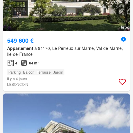
549 600 €
Appartement
à 94170, Le Perreux-sur-Marne, Val-de-Marne,
Île-de-France
4
84 m²
Parking
Balcon
Terrasse
Jardin
Il y a 4 jours
LEBONCOIN