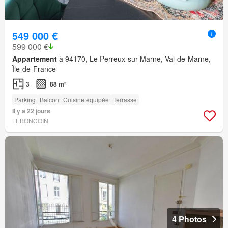
549 000 €
599 000 €
Appartement
à 94170, Le Perreux-sur-Marne, Val-de-Marne,
Île-de-France
3
88 m²
Parking
Balcon
Cuisine équipée
Terrasse
Il y a 22 jours
LEBONCOIN
4 Photos