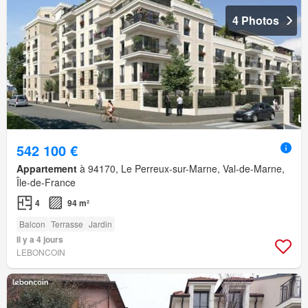
4 Photos
542 100 €
Appartement
à 94170, Le Perreux-sur-Marne, Val-de-Marne,
Île-de-France
4
94 m²
Balcon
Terrasse
Jardin
Il y a 4 jours
LEBONCOIN