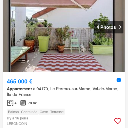
4 Photos
465 000 €
Appartement
à 94170, Le Perreux-sur-Marne, Val-de-Marne,
Île-de-France
4
73 m²
Balcon
Cheminée
Cave
Terrasse
Il y a 16 jours
LEBONCOIN