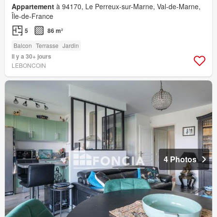
Appartement
à 94170, Le Perreux-sur-Marne, Val-de-Marne,
Île-de-France
5
86 m²
Balcon
Terrasse
Jardin
Il y a 30+ jours
LEBONCOIN
4 Photos