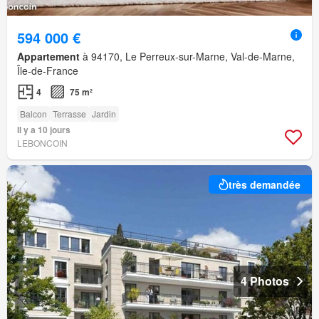
594 000 €
Appartement
à 94170, Le Perreux-sur-Marne, Val-de-Marne,
Île-de-France
4
75 m²
Balcon
Terrasse
Jardin
Il y a 10 jours
LEBONCOIN
très demandée
4 Photos