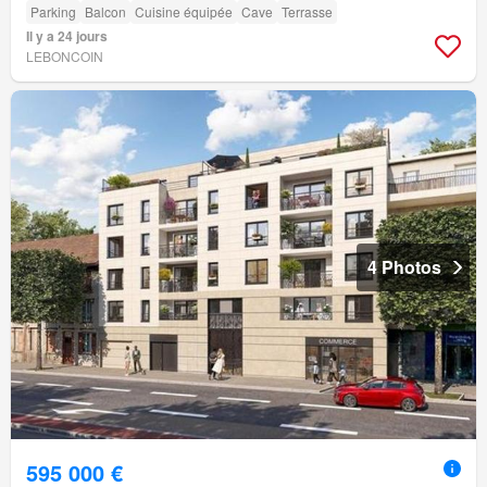
Parking
Balcon
Cuisine équipée
Cave
Terrasse
Il y a 24 jours
LEBONCOIN
4 Photos
595 000 €