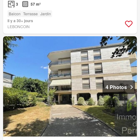
3
57 m²
Balcon
Terrasse
Jardin
Il y a 30+ jours
LEBONCOIN
4 Photos