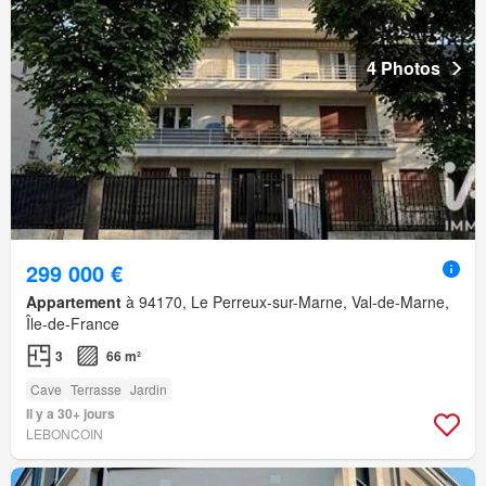
4 Photos
299 000 €
Appartement
à 94170, Le Perreux-sur-Marne, Val-de-Marne,
Île-de-France
3
66 m²
Cave
Terrasse
Jardin
Il y a 30+ jours
LEBONCOIN