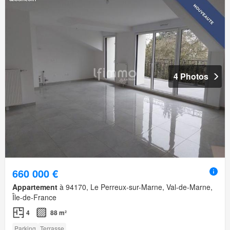
4 Photos
660 000 €
Appartement
à 94170, Le Perreux-sur-Marne, Val-de-Marne,
Île-de-France
4
88 m²
Parking
Terrasse