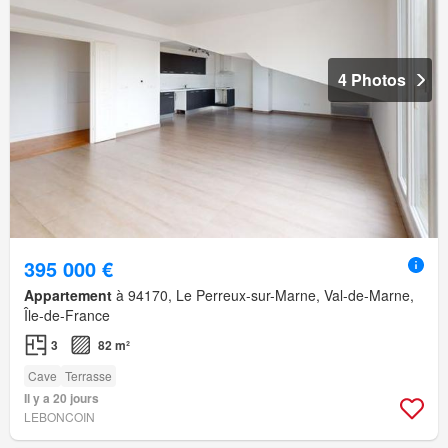
4 Photos
395 000 €
Appartement
à 94170, Le Perreux-sur-Marne, Val-de-Marne,
Île-de-France
3
82 m²
Cave
Terrasse
Il y a 20 jours
LEBONCOIN