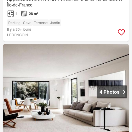
Île-de-France
1
28 m²
Parking
Cave
Terrasse
Jardin
Il y a 30+ jours
LEBONCOIN
4 Photos