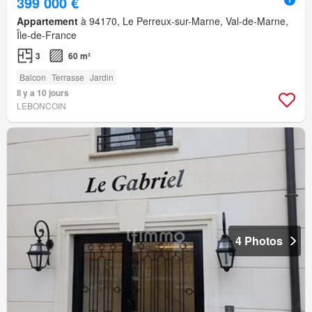
399 000 €
Appartement
à 94170, Le Perreux-sur-Marne, Val-de-Marne,
Île-de-France
3
60 m²
Balcon
Terrasse
Jardin
Il y a 10 jours
LEBONCOIN
4 Photos