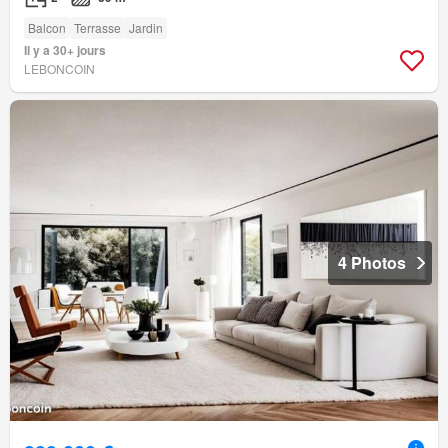
Balcon
Terrasse
Jardin
Il y a 30+ jours
LEBONCOIN
4 Photos