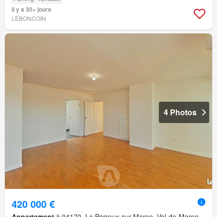
Il y a 30+ jours
LEBONCOIN
4 Photos
420 000 €
Appartement
à 94170, Le Perreux-sur-Marne, Val-de-Marne,