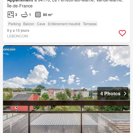
Île-de-France
3
1
80 m²
Parking
Balcon
Cave
Entièrement meublé
Terrasse
Il y a 15 jours
LEBONCOIN
4 Photos