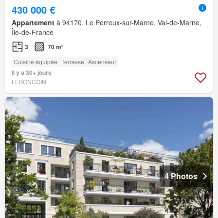
430 000 €
Appartement
à 94170, Le Perreux-sur-Marne, Val-de-Marne,
Île-de-France
3
70 m²
Cuisine équipée
Terrasse
Ascenseur
Il y a 30+ jours
LEBONCOIN
4 Photos