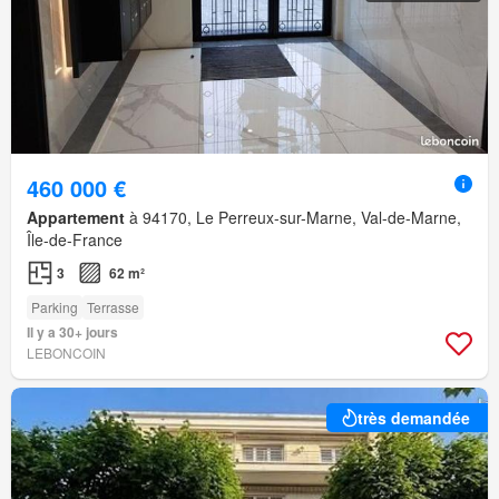
460 000 €
Appartement
à 94170, Le Perreux-sur-Marne, Val-de-Marne,
Île-de-France
3
62 m²
Parking
Terrasse
Il y a 30+ jours
LEBONCOIN
très demandée