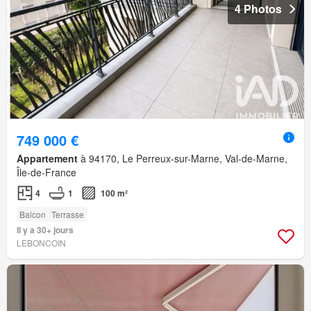
4 Photos
749 000 €
Appartement
à 94170, Le Perreux-sur-Marne, Val-de-Marne,
Île-de-France
4
1
100 m²
Balcon
Terrasse
Il y a 30+ jours
LEBONCOIN