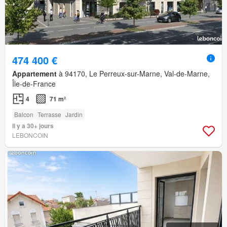
474 400 €
Appartement
à 94170, Le Perreux-sur-Marne, Val-de-Marne,
Île-de-France
4
71 m²
Balcon
Terrasse
Jardin
Il y a 30+ jours
LEBONCOIN