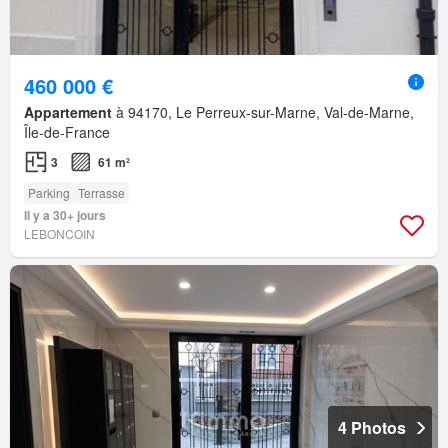
460 000 €
Appartement
à 94170, Le Perreux-sur-Marne, Val-de-Marne,
Île-de-France
3
61 m²
Parking
Terrasse
Il y a 30+ jours
LEBONCOIN
4 Photos