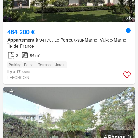
464 200 €
Appartement
à 94170, Le Perreux-sur-Marne, Val-de-Marne,
Île-de-France
3
64 m²
Parking
Balcon
Terrasse
Jardin
Il y a 17 jours
LEBONCOIN
4 Photos