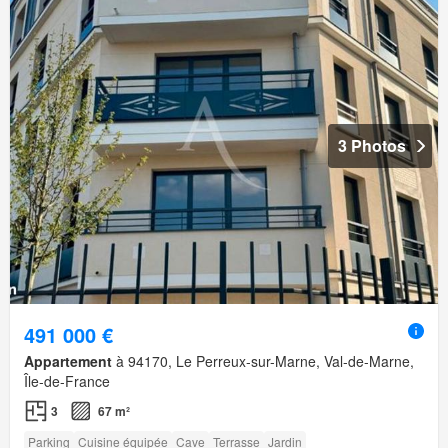
3 Photos
491 000 €
Appartement
à 94170, Le Perreux-sur-Marne, Val-de-Marne,
Île-de-France
3
67 m²
Parking
Cuisine équipée
Cave
Terrasse
Jardin