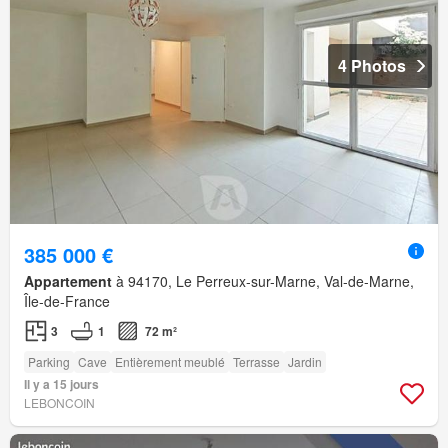
4 Photos
385 000 €
Appartement
à 94170, Le Perreux-sur-Marne, Val-de-Marne,
Île-de-France
3
1
72 m²
Parking
Cave
Entièrement meublé
Terrasse
Jardin
Il y a 15 jours
LEBONCOIN