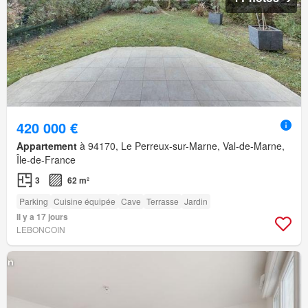
420 000 €
Appartement
à 94170, Le Perreux-sur-Marne, Val-de-Marne,
Île-de-France
3
62 m²
Parking
Cuisine équipée
Cave
Terrasse
Jardin
Il y a 17 jours
LEBONCOIN