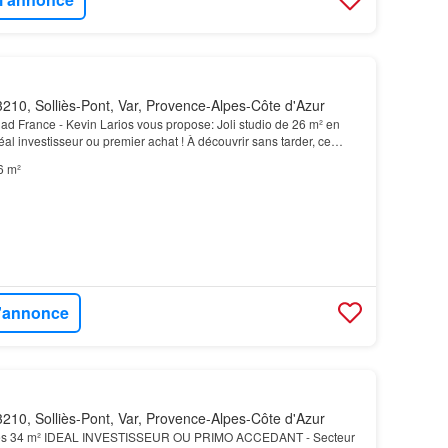
210, Solliès-Pont, Var, Provence-Alpes-Côte d'Azur
iad France - Kevin Larios vous propose: Joli studio de 26 m² en
al investisseur ou premier achat ! À découvrir sans tarder, ce
6 m² situé en rez-de-chaussée d’une…
6 m²
l'annonce
210, Solliès-Pont, Var, Provence-Alpes-Côte d'Azur
es 34 m² IDEAL INVESTISSEUR OU PRIMO ACCEDANT - Secteur