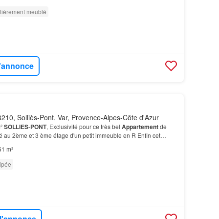
tièrement meublé
l'annonce
210, Solliès-Pont, Var, Provence-Alpes-Côte d'Azur
m²
SOLLIES
-
PONT
, Exclusivité pour ce très bel
Appartement
de
ué au 2ème et 3 ème étage d'un petit immeuble en R Enfin cet
 d'un accès aux combles qui vous permettront…
61 m²
ipée
 l'annonce