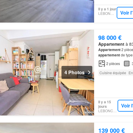
Il y a 1 jour
Voir 
LEBONCOIN
98 000 €
Appartement
à 83
Appartement
2 pièc
appartement
de typ
coeur de
Solliès
-
Pon
2
pièces
4 Photos
Cuisine équipée
En
Il y a 15
Voir 
jours
LEBONCOIN
139 000 €