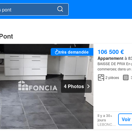
 Pont
106 500 €
très demandée
Appartement
à 83
BAISSE DE PRIX En p
commerces; dans un p
rénové au 1er étage;
2
pièces
4 Photos
Il y a 30+
Voir
jours
LEBONCOIN