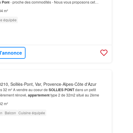
s
Pont
- proche des commodités - Nous vous proposons cet
viron 34m2 situé au 1er étage d'une maison de village…
34 m²
ne équipée
 l'annonce
210, Solliès-Pont, Var, Provence-Alpes-Côte d'Azur
s 32 m² A vendre au coeur de
SOLLIES
PONT
dans un petit
tièrement rénové,
appartement
type 2 de 32m2 situé au 2ème
32 m²
on
Balcon
Cuisine équipée