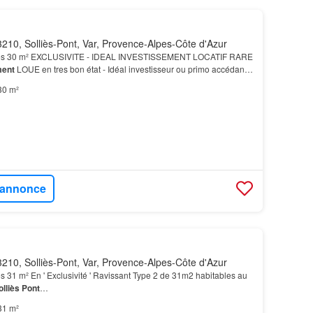
210, Solliès-Pont, Var, Provence-Alpes-Côte d'Azur
es 30 m² EXCLUSIVITE - IDEAL INVESTISSEMENT LOCATIF RARE
ment
LOUE en tres bon état - Idéal investisseur ou primo accédant -
ement T2
+ PARKING PRIVE FERME.…
30 m²
l'annonce
210, Solliès-Pont, Var, Provence-Alpes-Côte d'Azur
s 31 m² En ' Exclusivité ' Ravissant Type 2 de 31m2 habitables au
olliès
Pont
…
31 m²