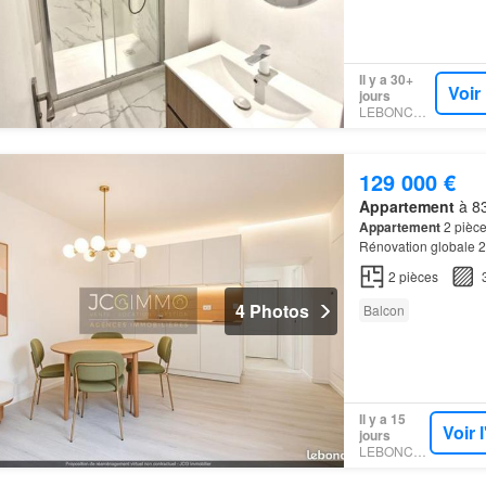
Il y a 30+
Voir
jours
LEBONCOIN
129 000 €
Appartement
à 83
Appartement
2 pièc
Rénovation globale 
APPARTEMENT
L'ap
2
pièces
PONT
,…
4 Photos
Balcon
Il y a 15
Voir 
jours
LEBONCOIN