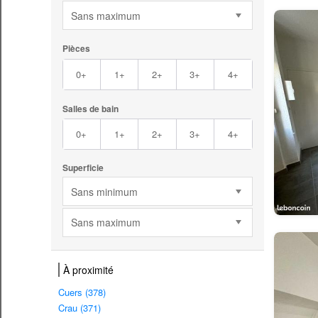
Sans maximum
Pièces
0+
1+
2+
3+
4+
Salles de bain
0+
1+
2+
3+
4+
Superficie
Sans minimum
Sans maximum
À proximité
Cuers (378)
Crau (371)