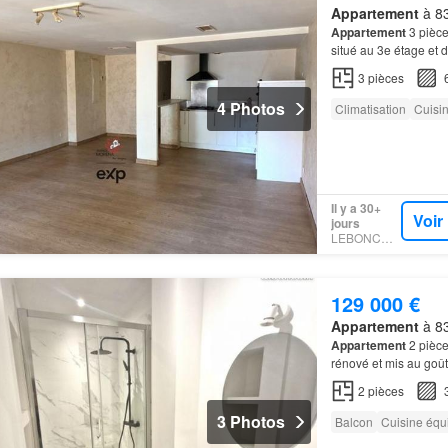
Appartement
à 83
Appartement
3 pièce
situé au 3e étage et
3
pièces
4 Photos
Climatisation
Cuisi
Il y a 30+
Voir
jours
LEBONCOIN
129 000 €
Appartement
à 83
Appartement
2 pièc
rénové et mis au goû
2
pièces
3 Photos
Balcon
Cuisine équ