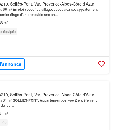
210, Solliès-Pont, Var, Provence-Alpes-Côte d'Azur
s 66 m² En plein coeur du village, découvrez cet
appartement
 dernier étage d'un immeuble ancien…
66 m²
ne équipée
 l'annonce
210, Solliès-Pont, Var, Provence-Alpes-Côte d'Azur
es 31 m²
SOLLIES
-
PONT
,
Appartement
de type 2 entièrement
t du jour…
31 m²
ipée