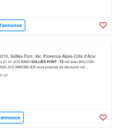
 l'annonce
210, Solliès-Pont, Var, Provence-Alpes-Côte d'Azur
es 31 m² JCG IMMO
SOLLIES
PONT
-
T2
m2 avec BALCON -
2026 JCG IMMOBILIER vous propose de découvrir cet
partement est idéalement situé dans le centre-ville de
SOLLIES
31 m²
l'annonce