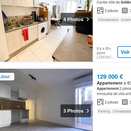
Centre ville de
Solliè
appartement T2
d'en
2
pièces
4 Photos
Climatisation
Cuisi
Il y a 30+
Voir
jours
LEBONCOIN
129 000 €
 Jour
Appartement
à 83
Appartement
2 pièce
immeuble de ville en
2
pièces
3 Photos
Parking
Climatisati