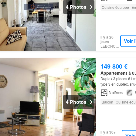
4 Photos
Cuisine équipée
En
Il y a 26
Voir 
jours
LEBONCOIN
149 800 €
Appartement
à 83
Duplex 3 pièces 61 
type 3 en duplex, sit
appartement
dispose
3
pièces
4 Photos
Balcon
Cuisine équ
Il y a 30+
Voir