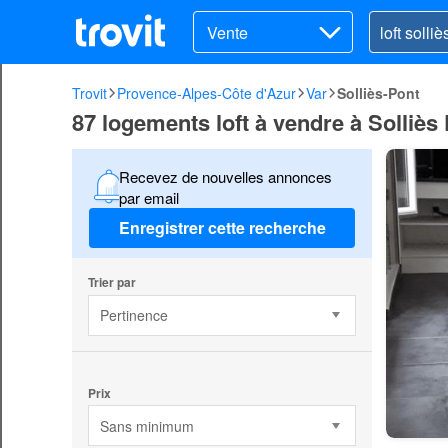
Vente
Trovit
Provence-Alpes-Côte d'Azur
Var
Solliès-Pont
87 logements loft à vendre à Solliès
Recevez de nouvelles annonces
par email
Enregistrer cette recherche
Trier par
Pertinence
Prix
Sans minimum