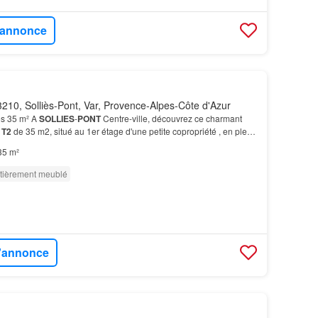
l'annonce
210, Solliès-Pont, Var, Provence-Alpes-Côte d'Azur
es 35 m² A
SOLLIES
-
PONT
Centre-ville, découvrez ce charmant
e
T2
de 35 m2, situé au 1er étage d'une petite copropriété , en plein
t
.…
35 m²
tièrement meublé
l'annonce