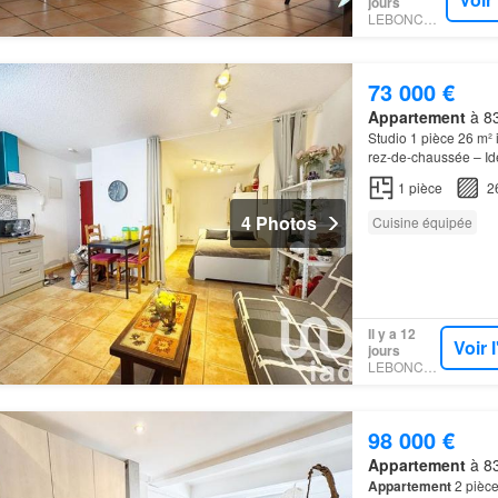
jours
LEBONCOIN
73 000 €
Appartement
à 83
Studio 1 pièce 26 m² 
rez-de-chaussée – Idé
charmant studio de 2
1
pièce
2
4 Photos
Cuisine équipée
Il y a 12
Voir 
jours
LEBONCOIN
98 000 €
Appartement
à 83
Appartement
2 pièc