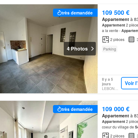
109 500 €
très demandée
Appartement
à 83
Appartement
2 pièc
a la vente -
Apparte
Sympathique
appart
2
pièces
4 Photos
Parking
Il y a 5
Voir 
jours
LEBONCOIN
109 000 €
très demandée
Appartement
à 83
Appartement
2 pièce
coeur du village de
S
2
pièces