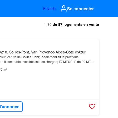
Se connecter
Favoris
1-30
de 87 logements en vente
210, Solliès-Pont, Var, Provence-Alpes-Côte d'Azur
lein centre de
Solliés
Pont
; idéalement situé prox tous
etit immeuble avec très faibles charges;
T2
MEUBLE de 30 M2
 comprenant pièce de vie avec cuisine US; chambre…
30 m²
 l'annonce