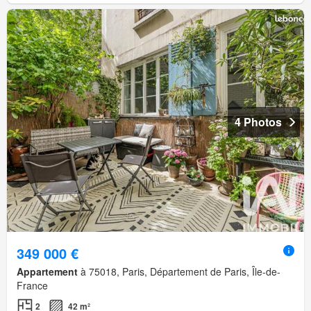
4 Photos
349 000 €
Appartement
à 75018, Paris, Département de Paris, Île-de-
France
2
42 m²