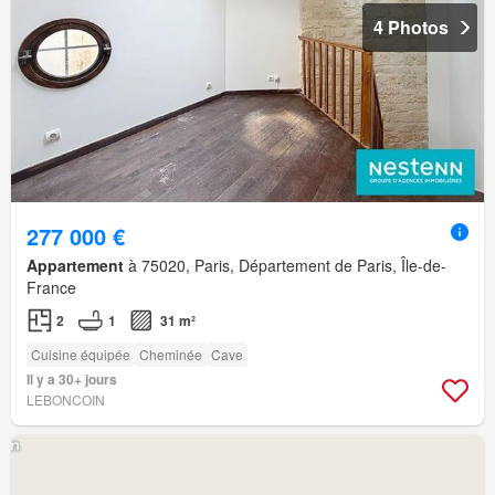
4 Photos
277 000 €
Appartement
à 75020, Paris, Département de Paris, Île-de-
France
2
1
31 m²
Cuisine équipée
Cheminée
Cave
Il y a 30+ jours
LEBONCOIN