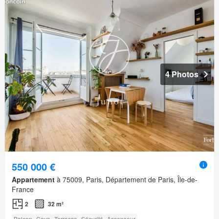
4 Photos
550 000 €
Appartement
à 75009, Paris, Département de Paris, Île-de-
France
2
32 m²
Balcon
Cave
Terrasse
Sécurité
Ascenseur