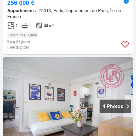
256 000 €
Appartement
à 75013, Paris, Département de Paris, Île-de-
France
2
1
38 m²
Cheminée
Cave
Il y a 21 jours
LEBONCOIN
4 Photos