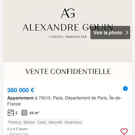
Voir la photo
380 000 €
Appartement
à 75015, Paris, Département de Paris, Île-de-
France
2
44 m²
Parking
Balcon
Cave
Sécurité
Ascenseur
Il y a 5 jours
LEBONCOIN