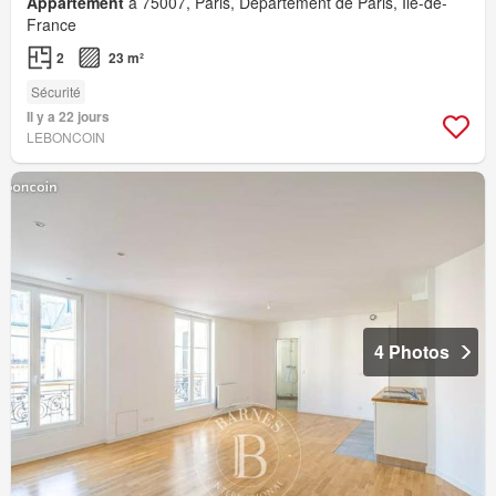
Appartement
à 75007, Paris, Département de Paris, Île-de-
France
2
23 m²
Sécurité
Il y a 22 jours
LEBONCOIN
4 Photos