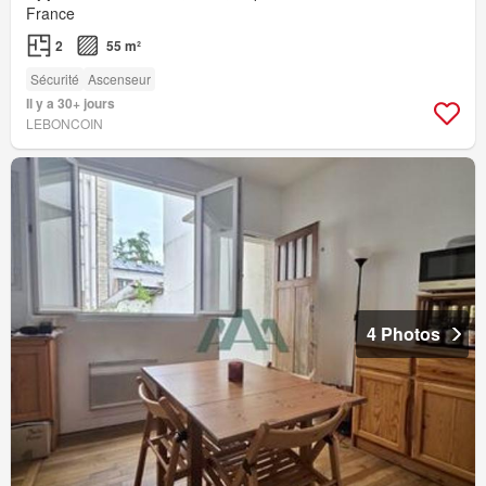
France
2
55 m²
Sécurité
Ascenseur
Il y a 30+ jours
LEBONCOIN
4 Photos