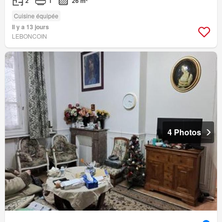
2
1
26 m²
Cuisine équipée
Il y a 13 jours
LEBONCOIN
4 Photos