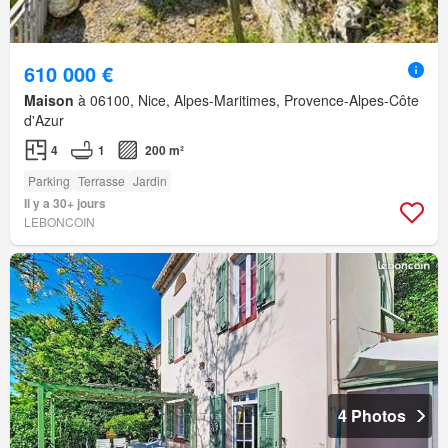
610 000 €
Maison
à 06100, Nice, Alpes-Maritimes, Provence-Alpes-Côte
d'Azur
4
1
200 m²
Parking
Terrasse
Jardin
Il y a 30+ jours
LEBONCOIN
4 Photos