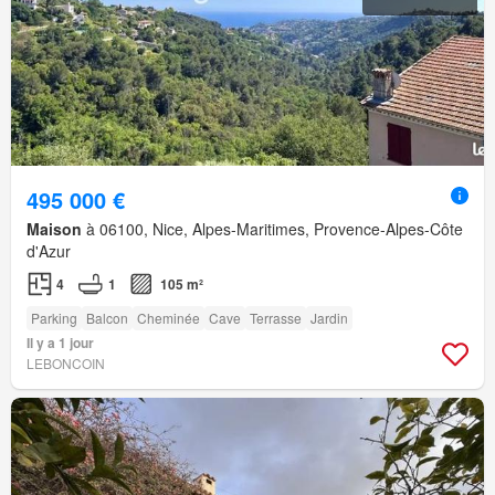
495 000 €
Maison
à 06100, Nice, Alpes-Maritimes, Provence-Alpes-Côte
d'Azur
4
1
105 m²
Parking
Balcon
Cheminée
Cave
Terrasse
Jardin
Il y a 1 jour
LEBONCOIN