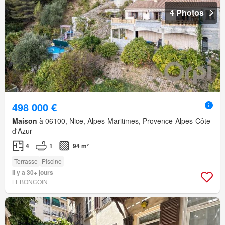
4 Photos
498 000 €
Maison
à 06100, Nice, Alpes-Maritimes, Provence-Alpes-Côte
d'Azur
4
1
94 m²
Terrasse
Piscine
Il y a 30+ jours
LEBONCOIN