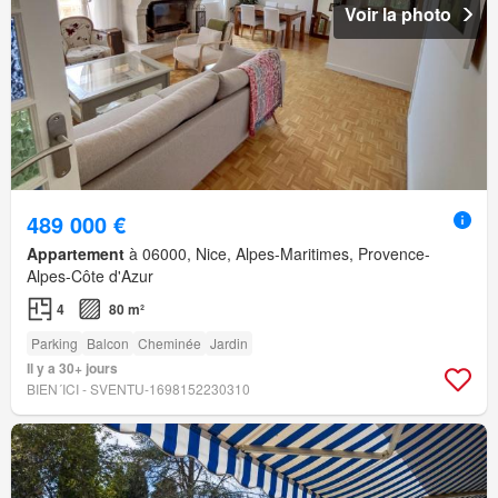
Voir la photo
489 000 €
Appartement
à 06000, Nice, Alpes-Maritimes, Provence-
Alpes-Côte d'Azur
4
80 m²
Parking
Balcon
Cheminée
Jardin
Il y a 30+ jours
BIEN´ICI - SVENTU-1698152230310