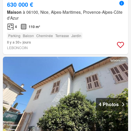
630 000 €
Maison
à 06100, Nice, Alpes-Maritimes, Provence-Alpes-Côte
d'Azur
4
110 m²
Parking
Balcon
Cheminée
Terrasse
Jardin
Il y a 30+ jours
LEBONCOIN
4 Photos