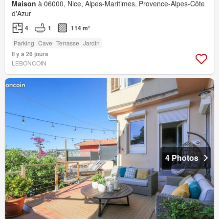
Maison
à 06000, Nice, Alpes-Maritimes, Provence-Alpes-Côte
d'Azur
4
1
114 m²
Parking
Cave
Terrasse
Jardin
Il y a 26 jours
LEBONCOIN
4 Photos