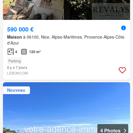
590 000 €
Maison
à 06100, Nice, Alpes-Maritimes, Provence-Alpes-Côte
d'Azur
4
120 m²
Parking
Il y a 7 jours
LEBONCOIN
Nouveau
4 Photos