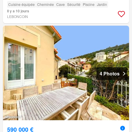
Cuisine équipée
Cheminée
Cave
Sécurité
Piscine
Jardin
Il y a 10 jours
LEBONCOIN
4 Photos
590 000 €