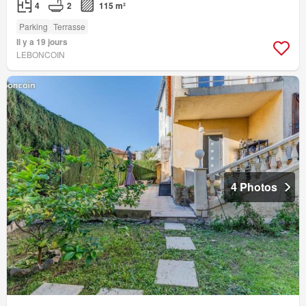
4
2
115 m²
Parking
Terrasse
Il y a 19 jours
LEBONCOIN
4 Photos