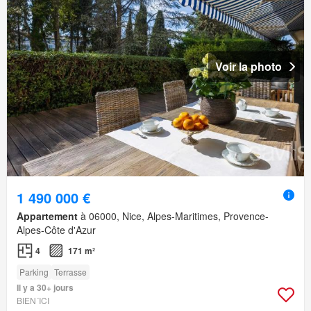
Voir la photo
1 490 000 €
Appartement
à 06000, Nice, Alpes-Maritimes, Provence-
Alpes-Côte d'Azur
4
171 m²
Parking
Terrasse
Il y a 30+ jours
BIEN´ICI