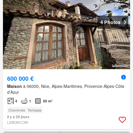
4 Photos
600 000 €
Maison
à 06000, Nice, Alpes-Maritimes, Provence-Alpes-Côte
d'Azur
4
1
80 m²
Cheminée
Terrasse
Il y a 29 jours
LEBONCOIN