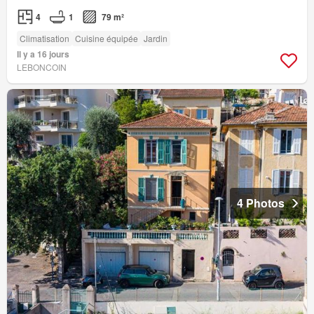
4
1
79 m²
Climatisation
Cuisine équipée
Jardin
Il y a 16 jours
LEBONCOIN
4 Photos