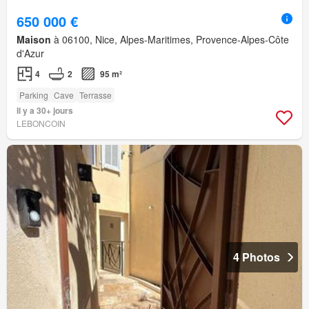
650 000 €
Maison
à 06100, Nice, Alpes-Maritimes, Provence-Alpes-Côte
d'Azur
4
2
95 m²
Parking
Cave
Terrasse
Il y a 30+ jours
LEBONCOIN
4 Photos