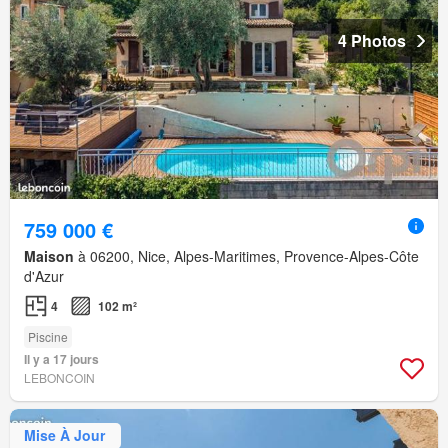
4 Photos
759 000 €
Maison
à 06200, Nice, Alpes-Maritimes, Provence-Alpes-Côte
d'Azur
4
102 m²
Piscine
Il y a 17 jours
LEBONCOIN
Mise À Jour