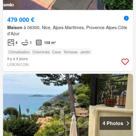
479 000 €
Maison
à 06300, Nice, Alpes-Maritimes, Provence-Alpes-Côte
d'Azur
4
1
108 m²
Climatisation
Cheminée
Cave
Terrasse
Jardin
Il y a 4 jours
LEBONCOIN
4 Photos