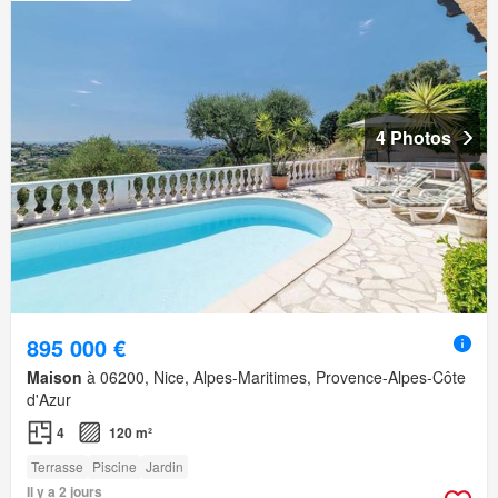
4 Photos
895 000 €
Maison
à 06200, Nice, Alpes-Maritimes, Provence-Alpes-Côte
d'Azur
4
120 m²
Terrasse
Piscine
Jardin
Il y a 2 jours