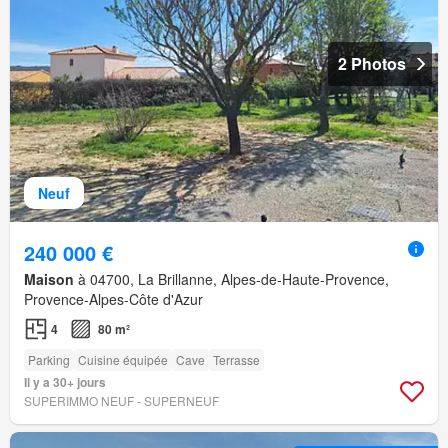
2 Photos
Neuf
240 000 €
Maison
à 04700, La Brillanne, Alpes-de-Haute-Provence,
Provence-Alpes-Côte d'Azur
4
80 m²
Parking
Cuisine équipée
Cave
Terrasse
Il y a 30+ jours
SUPERIMMO NEUF - SUPERNEUF