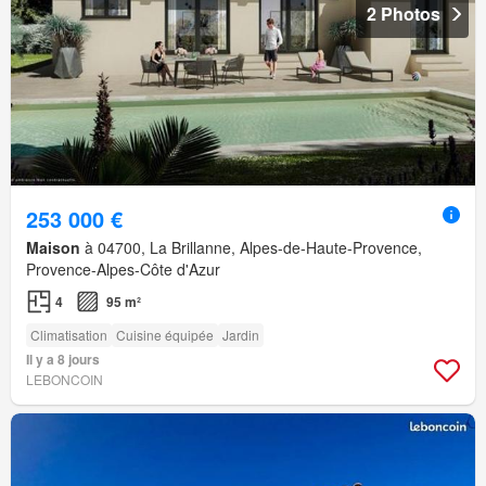
2 Photos
253 000 €
Maison
à 04700, La Brillanne, Alpes-de-Haute-Provence,
Provence-Alpes-Côte d'Azur
4
95 m²
Climatisation
Cuisine équipée
Jardin
Il y a 8 jours
LEBONCOIN