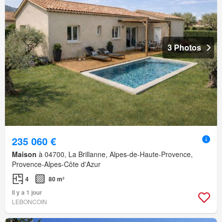
3 Photos
235 060 €
Maison
à 04700, La Brillanne, Alpes-de-Haute-Provence,
Provence-Alpes-Côte d'Azur
4
80 m²
Il y a 1 jour
LEBONCOIN