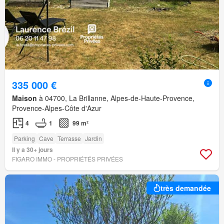
335 000 €
Maison
à 04700, La Brillanne, Alpes-de-Haute-Provence,
Provence-Alpes-Côte d'Azur
4
1
99 m²
Parking
Cave
Terrasse
Jardin
Il y a 30+ jours
FIGARO IMMO - PROPRIÉTÉS PRIVÉES
très demandée