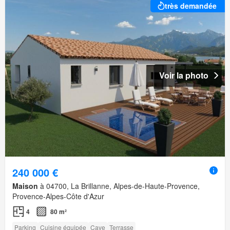
très demandée
Voir la photo
240 000 €
Maison
à 04700, La Brillanne, Alpes-de-Haute-Provence,
Provence-Alpes-Côte d'Azur
4
80 m²
Parking
Cuisine équipée
Cave
Terrasse