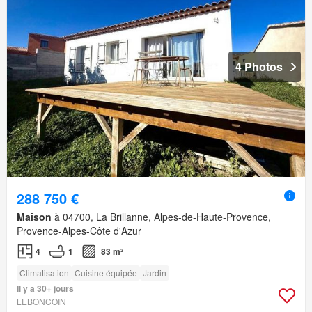
4 Photos
288 750 €
Maison
à 04700, La Brillanne, Alpes-de-Haute-Provence,
Provence-Alpes-Côte d'Azur
4
1
83 m²
Climatisation
Cuisine équipée
Jardin
Il y a 30+ jours
LEBONCOIN