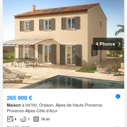
4 Photos
265 900 €
Maison
à 04700, Oraison, Alpes-de-Haute-Provence,
Provence-Alpes-Côte d'Azur
4
1
76 m²
Il y a 30+ jours