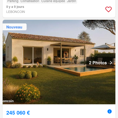
Parking
Climatisation
Cuisine équipée
Jardin
Il y a 9 jours
LEBONCOIN
Nouveau
2 Photos
245 060 €