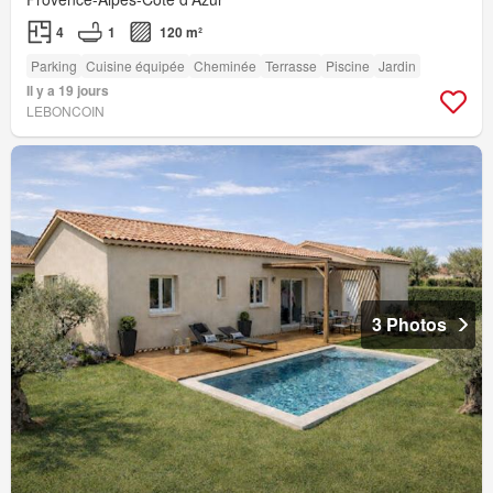
4
1
120 m²
Parking
Cuisine équipée
Cheminée
Terrasse
Piscine
Jardin
Il y a 19 jours
LEBONCOIN
3 Photos