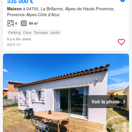
335 000 €
Maison
à 04700, La Brillanne, Alpes-de-Haute-Provence,
Provence-Alpes-Côte d'Azur
4
99 m²
Parking
Cave
Terrasse
Jardin
Il y a 30+ jours
BIEN´ICI
Voir la photo