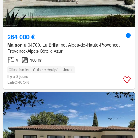
264 000 €
Maison
à 04700, La Brillanne, Alpes-de-Haute-Provence,
Provence-Alpes-Côte d'Azur
4
100 m²
Climatisation
Cuisine équipée
Jardin
Il y a 8 jours
LEBONCOIN