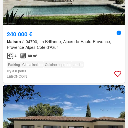
240 000 €
Maison
à 04700, La Brillanne, Alpes-de-Haute-Provence,
Provence-Alpes-Côte d'Azur
4
80 m²
Parking
Climatisation
Cuisine équipée
Jardin
Il y a 8 jours
LEBONCOIN