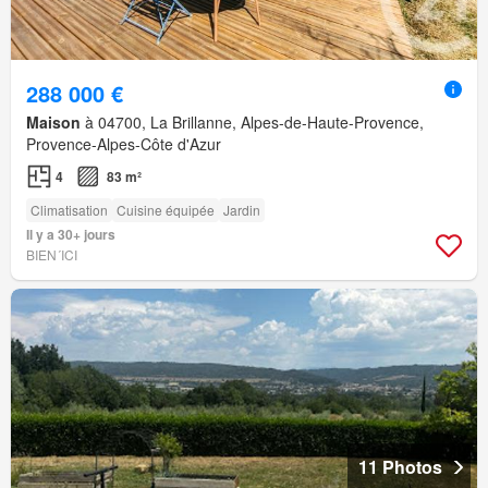
288 000 €
Maison
à 04700, La Brillanne, Alpes-de-Haute-Provence,
Provence-Alpes-Côte d'Azur
4
83 m²
Climatisation
Cuisine équipée
Jardin
Il y a 30+ jours
BIEN´ICI
11 Photos