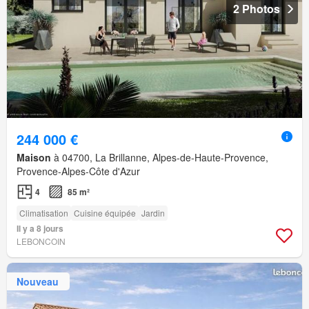
2 Photos
244 000 €
Maison
à 04700, La Brillanne, Alpes-de-Haute-Provence,
Provence-Alpes-Côte d'Azur
4
85 m²
Climatisation
Cuisine équipée
Jardin
Il y a 8 jours
LEBONCOIN
Nouveau