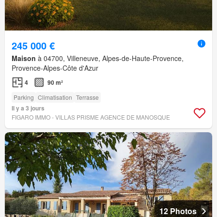
245 000 €
Maison
à 04700, Villeneuve, Alpes-de-Haute-Provence,
Provence-Alpes-Côte d'Azur
4
90 m²
Parking
Climatisation
Terrasse
Il y a 3 jours
FIGARO IMMO - VILLAS PRISME AGENCE DE MANOSQUE
12 Photos