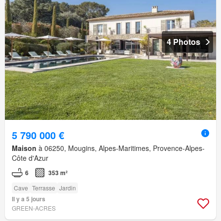
4 Photos
5 790 000 €
Maison
à 06250, Mougins, Alpes-Maritimes, Provence-Alpes-
Côte d'Azur
6
353 m²
Cave
Terrasse
Jardin
Il y a 5 jours
GREEN-ACRES