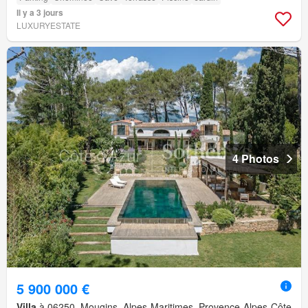
Il y a 3 jours
LUXURYESTATE
4 Photos
5 900 000 €
Villa
à 06250, Mougins, Alpes-Maritimes, Provence-Alpes-Côte