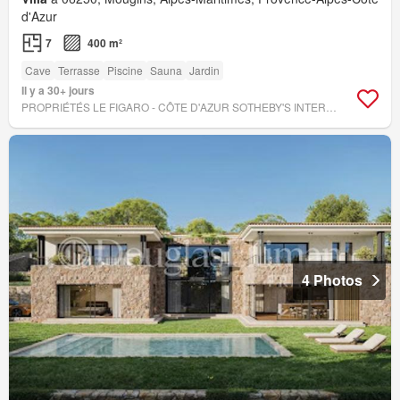
d'Azur
7
400 m²
Cave
Terrasse
Piscine
Sauna
Jardin
Il y a 30+ jours
PROPRIÉTÉS LE FIGARO - CÔTE D'AZUR SOTHEBY'S INTERNATIONAL REALTY MOUGINS
4 Photos