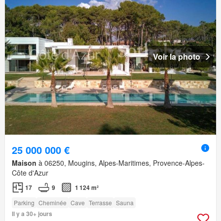
Voir la photo
25 000 000 €
Maison
à 06250, Mougins, Alpes-Maritimes, Provence-Alpes-
Côte d'Azur
17
9
1 124 m²
Parking
Cheminée
Cave
Terrasse
Sauna
Il y a 30+ jours