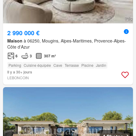
2 990 000 €
Maison
à 06250, Mougins, Alpes-Maritimes, Provence-Alpes-
Côte d'Azur
6
3
307 m²
Parking
Cuisine équipée
Cave
Terrasse
Piscine
Jardin
Il y a 30+ jours
LEBONCOIN