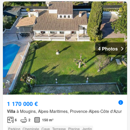
4 Photos
1 170 000 €
Villa
à Mougins, Alpes-Maritimes, Provence-Alpes-Côte d'Azur
6
2
150 m²
Parking
Cheminée
Cave
Terrasse
Piscine
Jardin