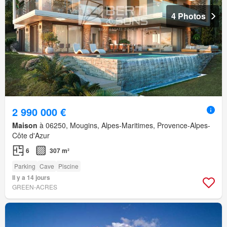
4 Photos
2 990 000 €
Maison
à 06250, Mougins, Alpes-Maritimes, Provence-Alpes-
Côte d'Azur
6
307 m²
Parking
Cave
Piscine
Il y a 14 jours
GREEN-ACRES