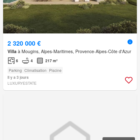
2 320 000 €
Villa
à Mougins, Alpes-Maritimes, Provence-Alpes-Côte d'Azur
6
4
217 m²
Parking
Climatisation
Piscine
Il y a 3 jours
LUXURYESTATE