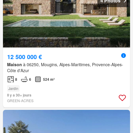
4 Photos
12 500 000 €
Maison
à 06250, Mougins, Alpes-Maritimes, Provence-Alpes-
Côte d'Azur
8
6
524 m²
Jardin
Il y a 30+ jours
GREEN-ACRES