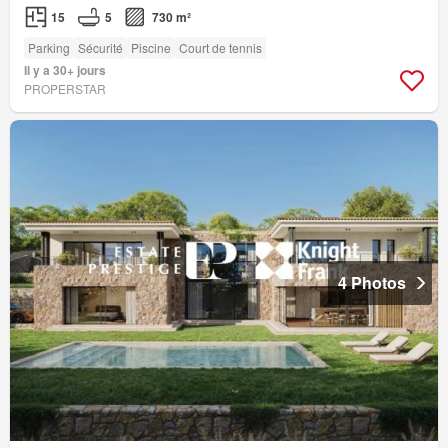
15
5
730 m²
Parking
Sécurité
Piscine
Court de tennis
Il y a 30+ jours
PROPERSTAR
4 Photos