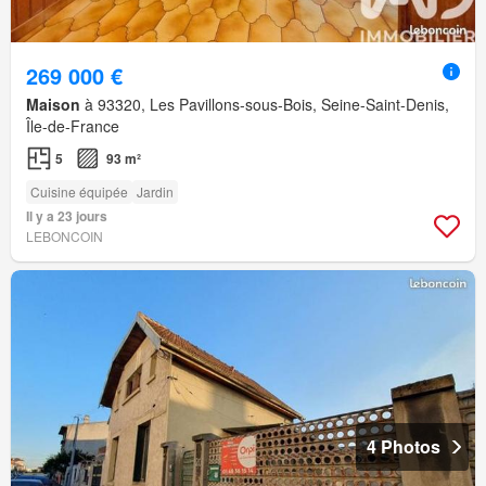
269 000 €
Maison
à 93320, Les Pavillons-sous-Bois, Seine-Saint-Denis,
Île-de-France
5
93 m²
Cuisine équipée
Jardin
Il y a 23 jours
LEBONCOIN
4 Photos