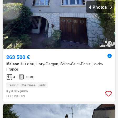
4 Photos
263 500 €
Maison
à 93190, Livry-Gargan, Seine-Saint-Denis, Île-de-
France
4
98 m²
Parking
Cheminée
Jardin
Il y a 30+ jours
LEBONCOIN