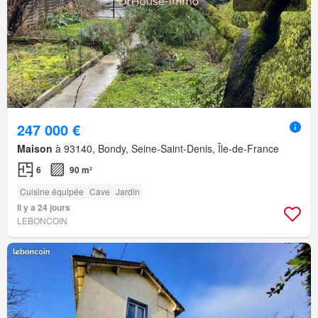
247 000 €
Maison
à 93140, Bondy, Seine-Saint-Denis, Île-de-France
6
90 m²
Cuisine équipée
Cave
Jardin
Il y a 24 jours
LEBONCOIN