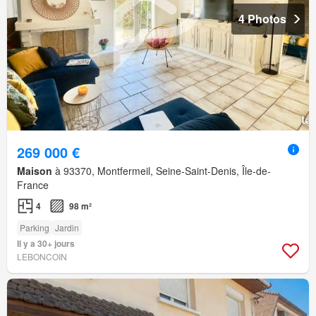
4 Photos
269 000 €
Maison
à 93370, Montfermeil, Seine-Saint-Denis, Île-de-
France
4
98 m²
Parking
Jardin
Il y a 30+ jours
LEBONCOIN