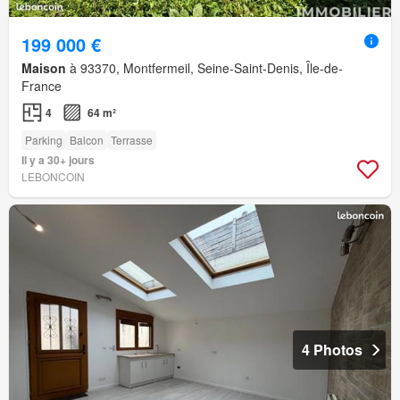
199 000 €
Maison
à 93370, Montfermeil, Seine-Saint-Denis, Île-de-
France
4
64 m²
Parking
Balcon
Terrasse
Il y a 30+ jours
LEBONCOIN
4 Photos