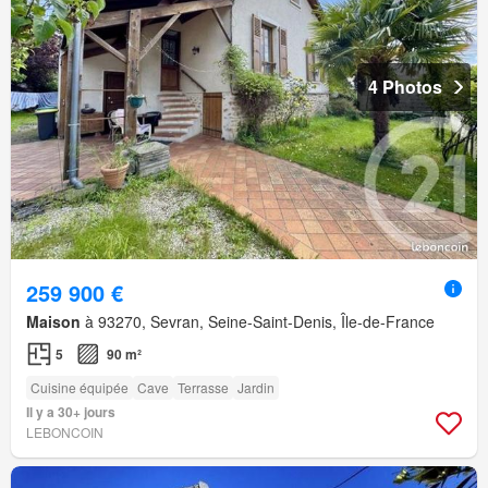
4 Photos
259 900 €
Maison
à 93270, Sevran, Seine-Saint-Denis, Île-de-France
5
90 m²
Cuisine équipée
Cave
Terrasse
Jardin
Il y a 30+ jours
LEBONCOIN