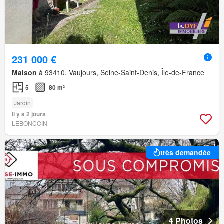
231 000 €
Maison
à 93410, Vaujours, Seine-Saint-Denis, Île-de-France
5
80 m²
Jardin
Il y a 2 jours
LEBONCOIN
très demandée
4 Photos