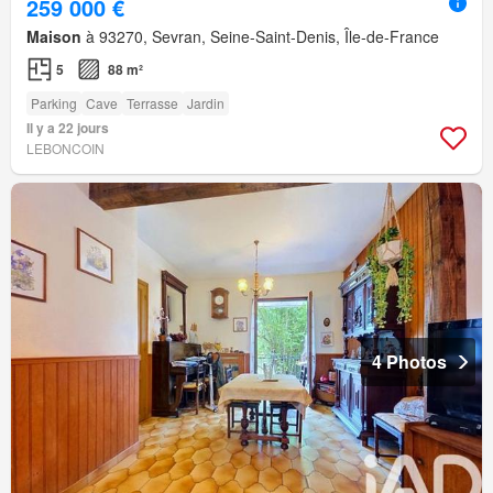
259 000 €
Maison
à 93270, Sevran, Seine-Saint-Denis, Île-de-France
5
88 m²
Parking
Cave
Terrasse
Jardin
Il y a 22 jours
LEBONCOIN
4 Photos