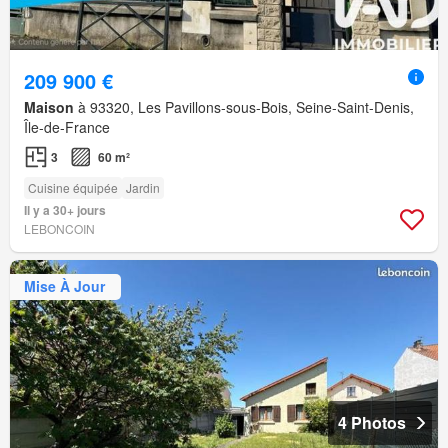
209 900 €
Maison
à 93320, Les Pavillons-sous-Bois, Seine-Saint-Denis,
Île-de-France
3
60 m²
Cuisine équipée
Jardin
Il y a 30+ jours
LEBONCOIN
Mise À Jour
4 Photos