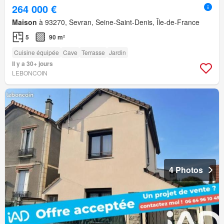
264 000 €
Maison
à 93270, Sevran, Seine-Saint-Denis, Île-de-France
5
90 m²
Cuisine équipée
Cave
Terrasse
Jardin
Il y a 30+ jours
LEBONCOIN
4 Photos