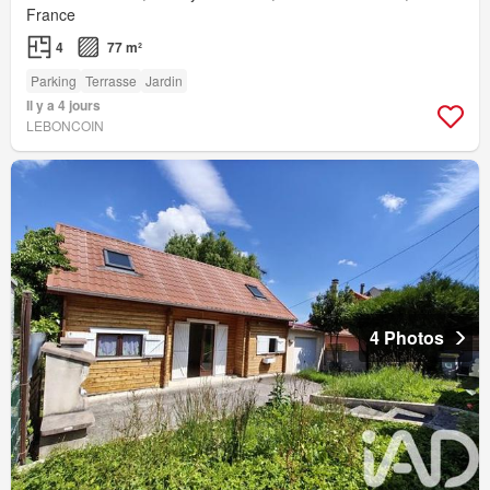
France
4
77 m²
Parking
Terrasse
Jardin
Il y a 4 jours
LEBONCOIN
4 Photos