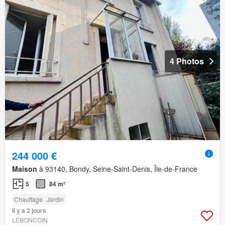
4 Photos
244 000 €
Maison
à 93140, Bondy, Seine-Saint-Denis, Île-de-France
5
84 m²
Chauffage
Jardin
Il y a 2 jours
LEBONCOIN