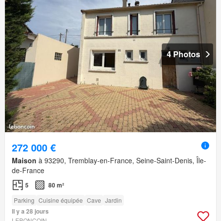
4 Photos
272 000 €
Maison
à 93290, Tremblay-en-France, Seine-Saint-Denis, Île-
de-France
5
80 m²
Parking
Cuisine équipée
Cave
Jardin
Il y a 28 jours
LEBONCOIN