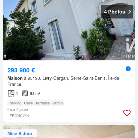
4 Photos
293 900 €
Maison
à 93190, Livry-Gargan, Seine-Saint-Denis, Île-de-
France
4
92 m²
Parking
Cave
Terrasse
Jardin
Il y a 2 jours
LEBONCOIN
Mise À Jour