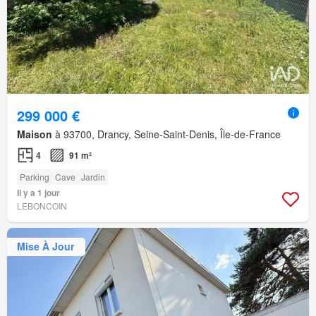
299 000 €
Maison
à 93700, Drancy, Seine-Saint-Denis, Île-de-France
4
91 m²
Parking
Cave
Jardin
Il y a 1 jour
LEBONCOIN
Mise À Jour