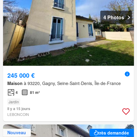
4 Photos
245 000 €
Maison
à 93220, Gagny, Seine-Saint-Denis, Île-de-France
4
81 m²
Jardin
Il y a 15 jours
LEBONCOIN
Nouveau
très demandée