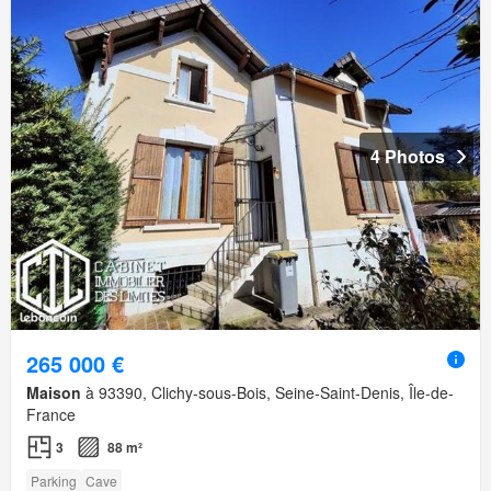
4 Photos
265 000 €
Maison
à 93390, Clichy-sous-Bois, Seine-Saint-Denis, Île-de-
France
3
88 m²
Parking
Cave