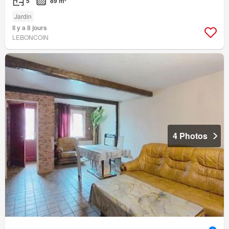
5
89 m²
Jardin
Il y a 8 jours
LEBONCOIN
4 Photos