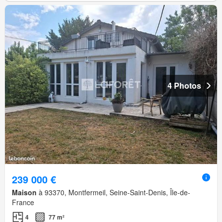
4 Photos
239 000 €
Maison
à 93370, Montfermeil, Seine-Saint-Denis, Île-de-
France
4
77 m²